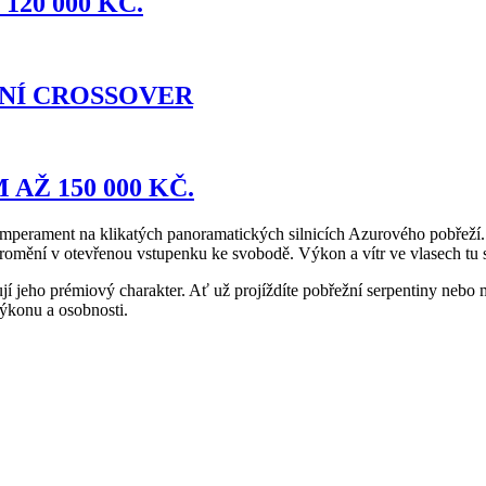
120 000 KČ.
RVNÍ CROSSOVER
AŽ 150 000 KČ.
emperament na klikatých panoramatických silnicích Azurového pobřeží
promění v otevřenou vstupenku ke svobodě. Výkon a vítr ve vlasech tu sp
í jeho prémiový charakter. Ať už projíždíte pobřežní serpentiny nebo
ýkonu a osobnosti.