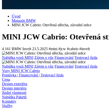
Úvod
Magazín BMW
MINI JCW Cabrio: Otevřená střecha, závodní srdce
MINI JCW Cabrio: Otevřená stř
4 161
BMW Invelt
23.5.2025
#mini #jcw #cabrio #invelt
Nabídka vozů MINI
Zájem o vůz
Financování
Testovací jízda
Nabídka vozů MINI
Zájem o vůz
Financování
Testovací jízda
Vozy MINI JCW Cabrio
Poptávka | Financování | Testovací jízda
Cena
Design exteriéru
Design interiéru
Jízdní vlastnosti
Nabídka Paketů
Kontakty
Služby