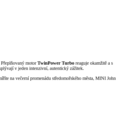
. Přeplňovaný motor
TwinPower Turbo
reaguje okamžitě a s
lývají v jeden intenzivní, autentický zážitek.
 míříte na večerní promenádu středomořského města, MINI John