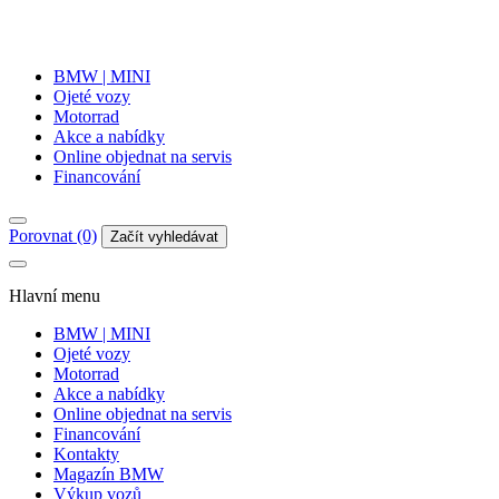
BMW | MINI
Ojeté vozy
Motorrad
Akce a nabídky
Online objednat na servis
Financování
Porovnat (0)
Začít vyhledávat
Hlavní menu
BMW | MINI
Ojeté vozy
Motorrad
Akce a nabídky
Online objednat na servis
Financování
Kontakty
Magazín BMW
Výkup vozů