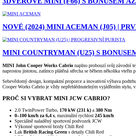
3DVEŘOVÉ MINI (F66) S BONUSEM AŽ 
NOVÉ (2024) MINI ACEMAN (J05) | P
MINI COUNTRYMAN (U25) S BONUSEM 
MINI John Cooper Works Cabrio
naplno probouzí svůj závodní t
naprostou jistotou, zatímco plátěná střecha se během několika vteřin 
Sebevědomý design, kompaktní proporce a inovativní výbava podtrhuj
Cooper Works Cabrio je vždy nepřehlédnutelným vyjádřením stylu, v
PROČ SI VYBRAT MINI JCW CABRIO?
2.0 TwinPower Turbo,
170 kW (231 k)
a
380 Nm
0–100 km/h za 6,4 s
, maximální rychlost
245 km/h
Speciálně naladěný sportovní podvozek JCW
Výkonné sportovní brzdy Chili Red
Lak
British Racing Green
s detaily Chili Red