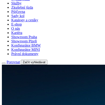
Služby
Zkušební jízda
Půjčovna
Sady kol
Katalogy a ceníky
E-shop
O nás
Kariéra
Showroom Praha
Showroom Plzeň
Konfigurátor BMW
Konfigurátor MINI
Právní dokumenty
Porovnat
Začít vyhledávat