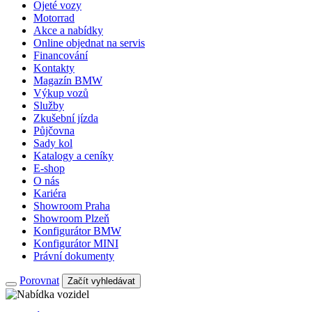
Ojeté vozy
Motorrad
Akce a nabídky
Online objednat na servis
Financování
Kontakty
Magazín BMW
Výkup vozů
Služby
Zkušební jízda
Půjčovna
Sady kol
Katalogy a ceníky
E-shop
O nás
Kariéra
Showroom Praha
Showroom Plzeň
Konfigurátor BMW
Konfigurátor MINI
Právní dokumenty
Porovnat
Začít vyhledávat