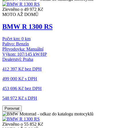
Zlevněno o 49 972 Kč
MOTO AŽ DOMŮ
BMW R 1300 RS
Počet km:
0 km
Palivo:
Benzín
Převodovka:
Manuální
Výkon:
107/145 kW/HP
Dealerství:
Praha
412 397 Kč
bez DPH
499 000 Kč s DPH
453 696 Kč
bez DPH
548 972 Kč s DPH
Porovnat
Zlevněno o 55 852 Kč