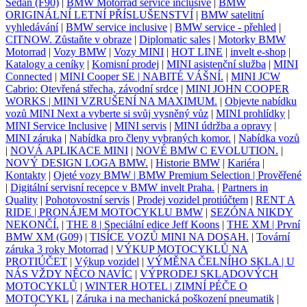
Sedan (F90)
|
BMW Motorrad service inclusive
|
BMW
ORIGINÁLNÍ LETNÍ PŘÍSLUŠENSTVÍ
|
BMW satelitní
vyhledávání
|
BMW service inclusive
|
BMW service - přehled
|
CITNOW. Zůstaňte v obraze
|
Diplomatic sales
|
Motorky BMW
Motorrad
|
Vozy BMW
|
Vozy MINI
|
HOT LINE
|
invelt e-shop
|
Katalogy a ceníky
|
Komisní prodej
|
MINI asistenční služba
|
MINI
Connected
|
MINI Cooper SE | NABITÉ VÁŠNÍ.
|
MINI JCW
Cabrio: Otevřená střecha, závodní srdce
|
MINI JOHN COOPER
WORKS | MINI VZRUŠENÍ NA MAXIMUM.
|
Objevte nabídku
vozů MINI Next a vyberte si svůj vysněný vůz
|
MINI prohlídky
|
MINI Service Inclusive
|
MINI servis
|
MINI údržba a opravy
|
MINI záruka
|
Nabídka pro členy vybraných komor.
|
Nabídka vozů
|
NOVÁ APLIKACE MINI
|
NOVÉ BMW C EVOLUTION.
|
NOVÝ DESIGN LOGA BMW.
|
Historie BMW
|
Kariéra
|
Kontakty
|
Ojeté vozy BMW | BMW Premium Selection | Prověřené
|
Digitální servisní recepce v BMW invelt Praha.
|
Partners in
Quality
|
Pohotovostní servis
|
Prodej vozidel protiúčtem
|
RENT A
RIDE | PRONÁJEM MOTOCYKLU BMW
|
SEZÓNA NIKDY
NEKONČÍ.
|
THE 8 | Speciální edice Jeff Koons
|
THE XM | První
BMW XM (G09)
|
TISÍCE VOZŮ MINI NA DOSAH.
|
Tovární
záruka 3 roky Motorrad
|
VÝKUP MOTOCYKLŮ NA
PROTIÚČET
|
Výkup vozidel
|
VÝMĚNA ČELNÍHO SKLA | U
NÁS VŽDY NĚCO NAVÍC
|
VÝPRODEJ SKLADOVÝCH
MOTOCYKLŮ
|
WINTER HOTEL | ZIMNÍ PÉČE O
MOTOCYKL
|
Záruka i na mechanická poškození pneumatik
|