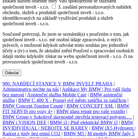
získání názoru ohledně míry Vaší spokojenosti se službami
společnosti invelt - s.r.o.
3. zasílání personalizovaných nabídek
obchodu, služeb a produktů společnosti invelt - s.r.o.
identifikovaných na základě využívání produktů a služeb
společnosti invelt - s.r.o.
Současně potvrzuji, že jsem se seznámil(a) s poučením o tom, jak
společnost invelt - s.r.o. mé osobní údaje zpracovává, o mých
právech, o možnosti kdykoli odvolat tento souhlas pro jednotlivé
účely a (iv) o tom, že aktuální znění Poučení o zpracování osobních
údajů mohu kdykoliv získat na webu společnosti invelt - s.r.o. či na
provozovnách společnosti invelt - s.r.o.
Odeslat
900. NABÍJECÍ STANICE V BMW INVELT PRAHA
|
Administrativu nechte na nás
|
Aplikace My BMW | Pro vaší jízdu
bez starostí
|
Asistenční služba Mobile Care
|
BMW asistenční
služba
|
BMW C 400 X - Poznej své město zatáčku za zatáčkou
|
BMW Concept Touring Coupé
|
BMW CONCEPT XM.
|
BMW
FIT SERVIS pro vozy 4+
|
BMW glass repair pro vaše vozidlo
|
BMW Group v Sokolově slavnostně otevřela testovací polygon.…
|
BMW i VISION DEE
|
BMW i3 | Plně elektrické BMW i3
|
BMW
INVIDIVIDUAL | NEBOJTE SE BAREV
|
BMW iX5 Hydrogen |
Radost z jízdy bez emisí CO2
|
BMW M5 | M modely BMW řady 5