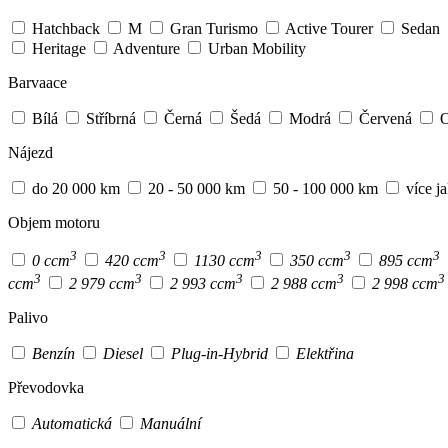
Hatchback
M
Gran Turismo
Active Tourer
Sedan
Heritage
Adventure
Urban Mobility
Barvaace
Bílá
Stříbrná
Černá
Šedá
Modrá
Červená
O
Nájezd
do 20 000 km
20 - 50 000 km
50 - 100 000 km
více j
Objem motoru
3
3
3
3
3
0 ccm
420 ccm
1130 ccm
350 ccm
895 ccm
3
3
3
3
3
ccm
2 979 ccm
2 993 ccm
2 988 ccm
2 998 ccm
Palivo
Benzín
Diesel
Plug-in-Hybrid
Elektřina
Převodovka
Automatická
Manuální