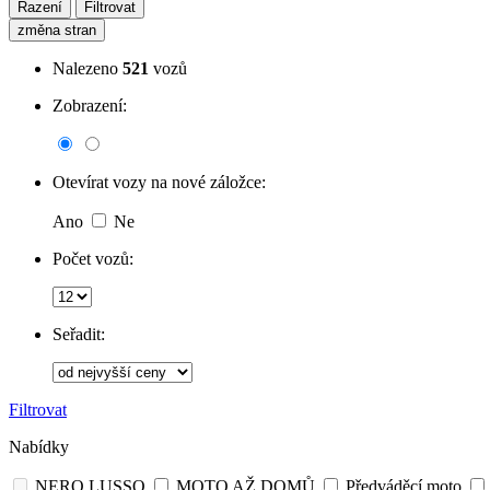
Řazení
Filtrovat
změna stran
Nalezeno
521
vozů
Zobrazení:
Otevírat vozy na nové záložce:
Ano
Ne
Počet vozů:
Seřadit:
Filtrovat
Nabídky
NERO LUSSO
MOTO AŽ DOMŮ
Předváděcí moto