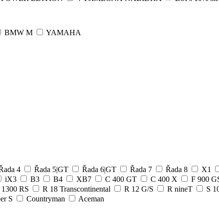
BMW M
YAMAHA
Řada 4
Řada 5|GT
Řada 6|GT
Řada 7
Řada 8
X1
iX3
B3
B4
XB7
C 400 GT
C 400 X
F 900 
 1300 RS
R 18 Transcontinental
R 12 G/S
R nineT
S 1
er S
Countryman
Aceman