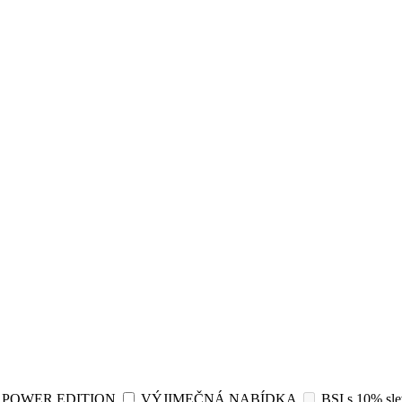
POWER EDITION
VÝJIMEČNÁ NABÍDKA
BSI s 10% sl