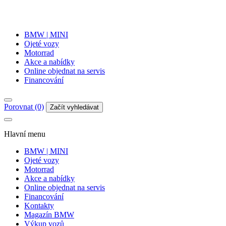
BMW | MINI
Ojeté vozy
Motorrad
Akce a nabídky
Online objednat na servis
Financování
Porovnat (0)
Začít vyhledávat
Hlavní menu
BMW | MINI
Ojeté vozy
Motorrad
Akce a nabídky
Online objednat na servis
Financování
Kontakty
Magazín BMW
Výkup vozů