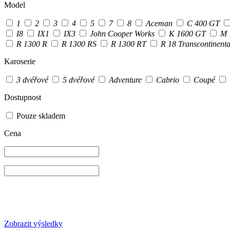
Model
1
2
3
4
5
7
8
Aceman
C 400 GT
I8
IX1
IX3
John Cooper Works
K 1600 GT
M 
R 1300 R
R 1300 RS
R 1300 RT
R 18 Transcontinent
Karoserie
3 dvéřové
5 dvéřové
Adventure
Cabrio
Coupé
Dostupnost
Pouze skladem
Cena
Zobrazit výsledky