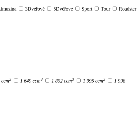
imuzína
3Dvéřové
5Dvéřové
Sport
Tour
Roadster
3
3
3
3
9 ccm
1 649 ccm
1 802 ccm
1 995 ccm
1 998