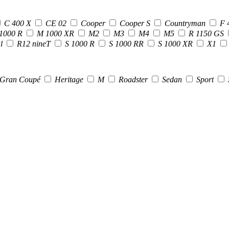
C 400 X
CE 02
Cooper
Cooper S
Countryman
F 
1000 R
M 1000 XR
M2
M3
M4
M5
R 1150 GS
al
R12 nineT
S 1000 R
S 1000 RR
S 1000 XR
X1
Gran Coupé
Heritage
M
Roadster
Sedan
Sport