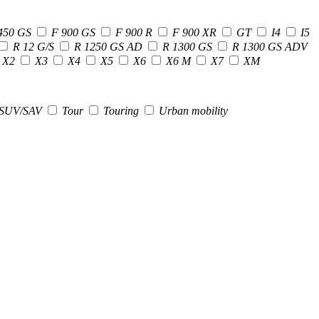
450 GS
F 900 GS
F 900 R
F 900 XR
GT
I4
I5
R 12 G/S
R 1250 GS AD
R 1300 GS
R 1300 GS ADV
X2
X3
X4
X5
X6
X6 M
X7
XM
SUV/SAV
Tour
Touring
Urban mobility