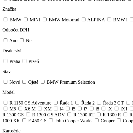
Značka
BMW
MINI
BMW Motorrad
ALPINA
BMW i
Odpočet DPH
Ano
Ne
Dealerství
Praha
Plzeň
Stav
Nové
Ojeté
BMW Premium Selection
Model
R 1150 GS Adventure
Řada 1
Řada 2
Řada 3|GT
M5
X6 M
XM
i4
i5
i7
i8
iX
iX1
R 1300 GS
R 1300 GS ADV
R 1300 RT
R 1300 R
R
1000 XR
F 450 GS
John Cooper Works
Cooper
Coop
Karosérie