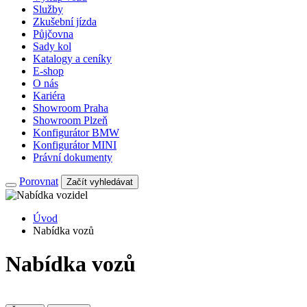
Služby
Zkušební jízda
Půjčovna
Sady kol
Katalogy a ceníky
E-shop
O nás
Kariéra
Showroom Praha
Showroom Plzeň
Konfigurátor BMW
Konfigurátor MINI
Právní dokumenty
Porovnat
Začít vyhledávat
Úvod
Nabídka vozů
Nabídka vozů