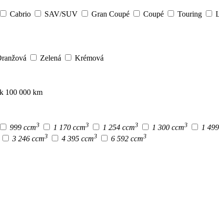
Cabrio
SAV/SUV
Gran Coupé
Coupé
Touring
L
ranžová
Zelená
Krémová
ak 100 000 km
3
3
3
3
999 ccm
1 170 ccm
1 254 ccm
1 300 ccm
1 49
3
3
3
3 246 ccm
4 395 ccm
6 592 ccm