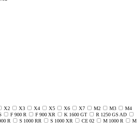
X2
X3
X4
X5
X6
X7
M2
M3
M4
GS
F 900 R
F 900 XR
K 1600 GT
R 1250 GS AD
000 R
S 1000 RR
S 1000 XR
CE 02
M 1000 R
M