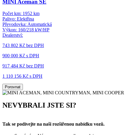
MINI Aceman SE
Počet km:
1952 km
Palivo:
Elektřina
Převodovka:
Automatická
Výkon:
160/218 kW/HP
Dealerství:
743 802 Kč
bez DPH
900 000 Kč s DPH
917 484 Kč
bez DPH
1 110 156 Kč s DPH
Porovnat
NEVYBRALI JSTE SI?
Tak se podívejte na naši rozšířenou nabídku vozů.