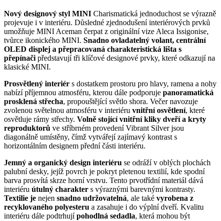
Nový designový styl MINI
Charismatická jednoduchost se výrazně
projevuje i v interiéru. Důsledné zjednodušení interiérových prvků
umožňuje MINI Aceman čerpat z originální vize Aleca Issigonise,
tvůrce ikonického MINI.
Snadno ovladatelný volant, centrální
OLED displej a přepracovaná charakteristická lišta s
přepínači
představují tři klíčové designové prvky, které odkazují na
klasické MINI.
Prosvětlený interiér
s dostatkem prostoru pro hlavy, ramena a nohy
nabízí příjemnou atmosféru, kterou dále podporuje
panoramatická
prosklená střecha
, propouštějící světlo shora. Večer navozuje
zvolenou světelnou atmosféru v interiéru
vnitřní osvětlení
, které
osvětluje rámy střechy.
Volně stojící vnitřní kliky dveří a kryty
reproduktorů
ve stříbrném provedení Vibrant Silver jsou
diagonálně umístěny, čímž vytvářejí zajímavý kontrast s
horizontálním designem přední části interiéru.
Jemný a organický design interiéru
se odráží v oblých plochách
palubní desky, jejíž povrch je pokryt pletenou textilií, kde spodní
barva prosvítá skrze horní vrstvu. Tento prvotřídní materiál dává
interiéru
útulný charakter
s výraznými barevnými kontrasty.
Textilie je
nejen
snadno udržovatelná
, ale také
vyrobena z
recyklovaného polyesteru
a zasahuje i do výplní dveří. Kvalitu
interiéru dále podtrhují
pohodlná sedadla
, která mohou být