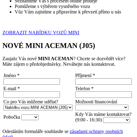
Seznámíme Vás s procesem online prodeje
Pomůžeme s výběrem vysněného vozu
Vůz Vám zajistíme a připravíme k převzetí přímo u nás
ZOBRAZIT NABÍDKU VOZŮ MINI
NOVÉ MINI ACEMAN (J05)
Zaujalo Vás nové
MINI ACEMAN
? Chcete se dozvědět více?
Máte zájem o předobjednávky. Neváhejte nás kontaktovat.
Jméno
*
Příjmení
*
E-mail
*
Telefon
*
Co pro Vás můžeme udělat?
Možnosti financování
Kdy Vás máme kontaktovat?
Pobočka
(9:00 - 16:30)
Odesláním formuláře souhlasíte se
zásadami ochrany osobních
údajů
.