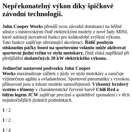
Nepřekonatelný výkon díky špičkové
závodní technologii.
John Cooper Works
přenáší svou závodní dominanci na běžné
silnice s mistrovskými čistě elektrickými modely z nové řady MINI,
které nabízejí inovativní funkci pro krátkodobé zvýšení výkonu.
Tato funkce zajišťuje ohromující akceleraci.
Řidič pouhým
stisknutím páčky boost na sportovním volantu může aktivovat
sportovní jízdní režim ve stylu motokáry,
čímž získá například při
předjíždění
dodatečných 20 kW elektrického výkonu.
Jedinečné nastavení podvozku John Cooper
Works
maximalizuje zážitek z jízdy ve stylu motokáry a zaručuje
výjimečnou agilitu a ovladatelnost. Sportovní pneumatiky s vysokou
přilnavostí jsou u tohoto modelu samozřejmostí.
Výkonný brzdový
systém s třmeny
v charakteristické červené barvě
Chili Red a
bílým logem JCW
zajišťuje precizní a spolehlivé zpomalení i v těch
nejnáročnějších jízdních podmínkách.
1
/ 2
1
/ 2
1
/ 4