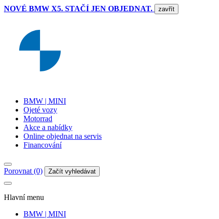
NOVÉ BMW X5. STAČÍ JEN OBJEDNAT.
zavřít
BMW | MINI
Ojeté vozy
Motorrad
Akce a nabídky
Online objednat na servis
Financování
Porovnat (0)
Začít vyhledávat
Hlavní menu
BMW | MINI