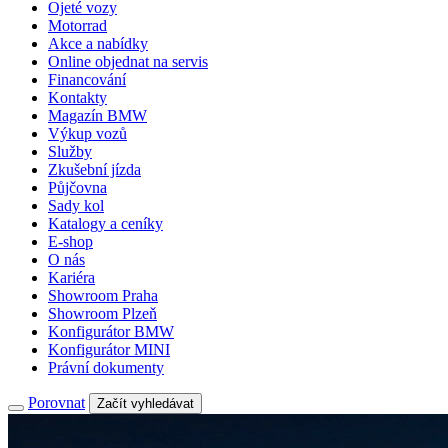
Ojeté vozy
Motorrad
Akce a nabídky
Online objednat na servis
Financování
Kontakty
Magazín BMW
Výkup vozů
Služby
Zkušební jízda
Půjčovna
Sady kol
Katalogy a ceníky
E-shop
O nás
Kariéra
Showroom Praha
Showroom Plzeň
Konfigurátor BMW
Konfigurátor MINI
Právní dokumenty
Porovnat
Začít vyhledávat