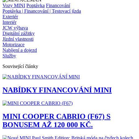
Vozy MINI
Poptávka
Financování
Poptávka | Financování | Testovací jízda
Exteriér
Interiér
JCW výbava
Digitální zážitky
Jízdní vlastnosti
Motorizace
Nabíjení a dojezd
Služby
Související články
NABÍDKY FINANCOVÁNÍ MINI
MINI COOPER CABRIO (F67) S
BONUSEM AŽ 120 000 KČ.