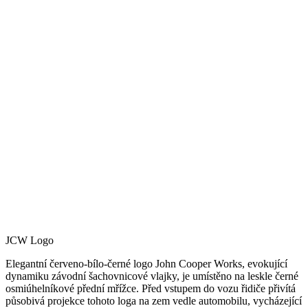
JCW Logo
Elegantní červeno-bílo-černé logo John Cooper Works, evokující
dynamiku závodní šachovnicové vlajky, je umístěno na leskle černé
osmiúhelníkové přední mřížce. Před vstupem do vozu řidiče přivítá
působivá projekce tohoto loga na zem vedle automobilu, vycházející