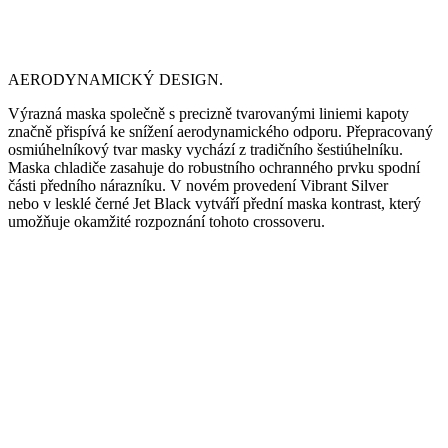
AERODYNAMICKÝ DESIGN.
Výrazná maska společně s precizně tvarovanými liniemi kapoty
značně přispívá ke snížení aerodynamického odporu. Přepracovaný
osmiúhelníkový tvar masky vychází z tradičního šestiúhelníku.
Maska chladiče zasahuje do robustního ochranného prvku spodní
části předního nárazníku. V novém provedení Vibrant Silver
nebo v lesklé černé Jet Black vytváří přední maska kontrast, který
umožňuje okamžité rozpoznání tohoto crossoveru.