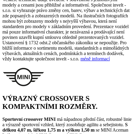
modely a cenami jsou přibližné a informativní. Společnost invelt -
s.r.o. si vyhrazuje právo změny cen, barev, výbav a technických dat
zde popsaných a zobrazených modelů. Na ilustračních fotografiích
mohou být zobrazeny modely s nejvyšší výbavou, která není
standardem pro modely v základním provedení. Prezentace vozidel
má pouze informativní charakter, je nezávazná a prodávající není
povinen uzavřít kupní smlouvu ohledně prezentovaných vozidel.
Ustanovení § 1732 odst.2 občanského zákoníku se nepoužije. Pro
bližší informace o sortimentu modelů, standardních a mimořádných
výbavách, aktuálních cenách, podmínkách a termínech dodávek,
vždy kontaktujte společnost invelt - s.r.o.
méně informací
VÝRAZNÝ CROSSOVER S
KOMPAKTNÍMI ROZMĚRY.
Sportovní crossover MINI
má nápadnou přední část, robustné linie
a výrazně sportovní vzhled, který zosobňuje agilitu a sebejistotu.
S
délkou 4,07 m, šířkou 1,75 m a výškou 1,50 m
se MINI Aceman