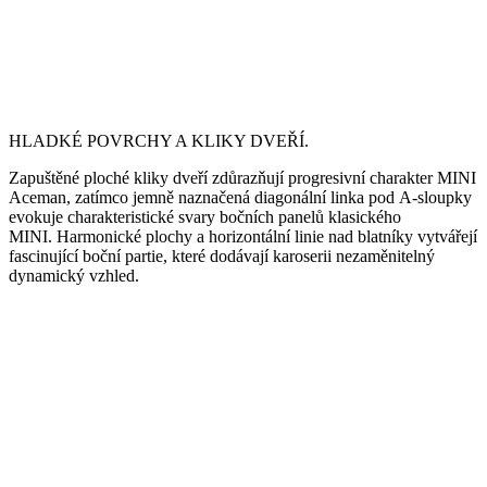
HLADKÉ POVRCHY A KLIKY DVEŘÍ.
Zapuštěné ploché kliky dveří zdůrazňují progresivní charakter MINI
Aceman, zatímco jemně naznačená diagonální linka pod A-sloupky
evokuje charakteristické svary bočních panelů klasického
MINI. Harmonické plochy a horizontální linie nad blatníky vytvářejí
fascinující boční partie, které dodávají karoserii nezaměnitelný
dynamický vzhled.