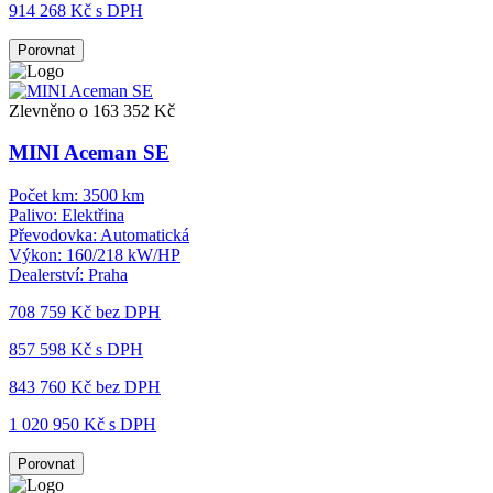
914 268 Kč s DPH
Porovnat
Zlevněno o 163 352 Kč
MINI Aceman SE
Počet km:
3500 km
Palivo:
Elektřina
Převodovka:
Automatická
Výkon:
160/218 kW/HP
Dealerství:
Praha
708 759 Kč
bez DPH
857 598 Kč s DPH
843 760 Kč
bez DPH
1 020 950 Kč s DPH
Porovnat