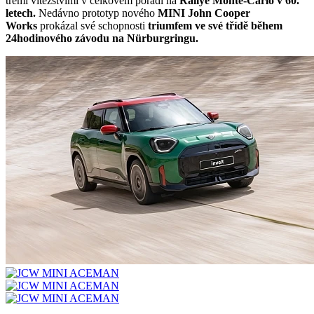
třemi vítězstvími v celkovém pořadí na
Rallye Monte-Carlo v 60.
letech.
Nedávno prototyp nového
MINI John Cooper
Works
prokázal své schopnosti
triumfem ve své třídě během
24hodinového závodu na Nürburgringu.