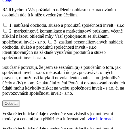
Rádi bychom Vás požádali o udělení souhlasu se zpracováním
osobních údajů k níže uvedeným účelům.
1. nabízení obchodu, služeb a produktů společnosti invelt - s.r.o.
2. marketingová komunikace a marketingový průzkum, včetně
získání názoru ohledně míry Vaší spokojenosti se službami
společnosti invelt - s.r.o.
3. zasílání personalizovaných nabídek
obchodu, služeb a produktů společnosti invelt - s.r.o.
identifikovaných na základě využívání produktů a služeb
společnosti invelt - s.r.o.
Současně potvrzuji, že jsem se seznámil(a) s poučením o tom, jak
společnost invelt - s.r.o. mé osobní údaje zpracovává, o mých
právech, o možnosti kdykoli odvolat tento souhlas pro jednotlivé
účely a (iv) o tom, že aktuální znění Poučení o zpracování osobních
údajů mohu kdykoliv získat na webu společnosti invelt - s.r.o. či na
provozovnách společnosti invelt - s.r.o.
Odeslat
Veškeré technické údaje uvedené v souvislosti s jednotlivými
modely a cenami jsou přibližné a informativní.
více informací
Veškeré technické údaje uvedené v souvislosti s jednotlivými