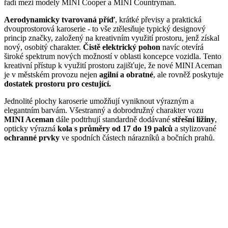
řadí mezi modely MINI Cooper a MINI Countryman.
Aerodynamicky tvarovaná příď
, krátké převisy a praktická
dvouprostorová karoserie - to vše ztělesňuje typický designový
princip značky, založený na kreativním využití prostoru, jenž získal
nový, osobitý charakter.
Čistě elektrický pohon
navíc otevírá
široké spektrum nových možností v oblasti koncepce vozidla. Tento
kreativní přístup k využití prostoru zajišťuje, že nové MINI Aceman
je v městském provozu nejen
agilní a obratné
, ale rovněž poskytuje
dostatek prostoru pro cestující.
Jednolité plochy karoserie umožňují vyniknout výrazným a
elegantním barvám. Všestranný a dobrodružný charakter vozu
MINI Aceman
dále podtrhují standardně dodávané
střešní ližiny
,
opticky výrazná
kola s průměry od 17 do 19 palců
a stylizované
ochranné prvky
ve spodních částech nárazníků a bočních prahů.