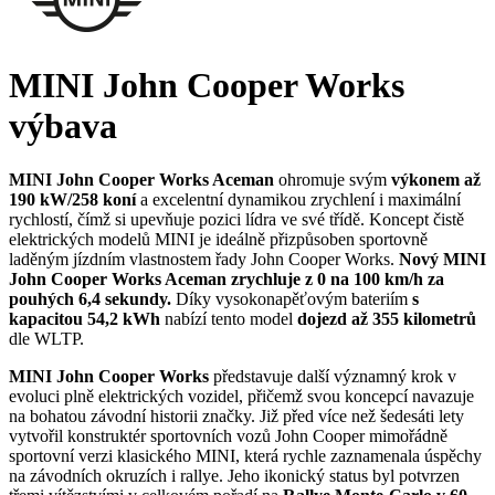
MINI John Cooper Works
výbava
MINI John Cooper Works Aceman
ohromuje svým
výkonem až
190 kW/258 koní
a excelentní dynamikou zrychlení i maximální
rychlostí, čímž si upevňuje pozici lídra ve své třídě. Koncept čistě
elektrických modelů MINI je ideálně přizpůsoben sportovně
laděným jízdním vlastnostem řady John Cooper Works.
Nový MINI
John Cooper Works Aceman zrychluje z 0 na 100 km/h za
pouhých 6,4 sekundy.
Díky vysokonapěťovým bateriím
s
kapacitou 54,2 kWh
nabízí tento model
dojezd až 355 kilometrů
dle WLTP.
MINI John Cooper Works
představuje další významný krok v
evoluci plně elektrických vozidel, přičemž svou koncepcí navazuje
na bohatou závodní historii značky. Již před více než šedesáti lety
vytvořil konstruktér sportovních vozů John Cooper mimořádně
sportovní verzi klasického MINI, která rychle zaznamenala úspěchy
na závodních okruzích i rallye. Jeho ikonický status byl potvrzen