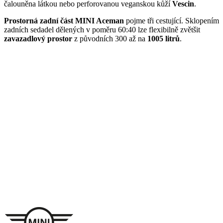
čalouněna látkou nebo perforovanou veganskou kůží
Vescin
.
Prostorná zadní část MINI Aceman
pojme tři cestující. Sklopením
zadních sedadel dělených v poměru 60:40 lze flexibilně zvětšit
zavazadlový prostor
z původních 300 až na
1005 litrů
.