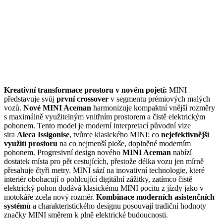
Kreativní transformace prostoru v novém pojetí:
MINI
představuje svůj
první crossover
v segmentu prémiových malých
vozů.
Nové MINI Aceman
harmonizuje kompaktní vnější rozměry
s maximálně využitelným vnitřním prostorem a čistě elektrickým
pohonem. Tento model je moderní interpretací původní vize
sira
Aleca Issigonise
, tvůrce klasického MINI: co
nejefektivnější
využití prostoru
na co nejmenší ploše, doplněné moderním
pohonem. Progresivní design nového
MINI Aceman
nabízí
dostatek místa pro pět cestujících, přestože délka vozu jen mírně
přesahuje čtyři metry. MINI sází na inovativní technologie, které
interiér obohacují o pohlcující digitální zážitky, zatímco čistě
elektrický pohon dodává klasickému MINI pocitu z jízdy jako v
motokáře zcela nový rozměr.
Kombinace moderních asistenčních
systémů
a charakteristického designu posouvají tradiční hodnoty
značky MINI směrem k plně elektrické budoucnosti.