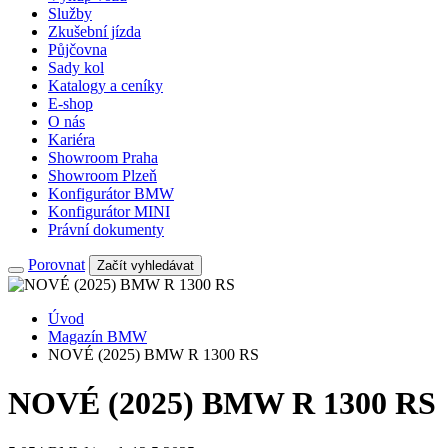
Služby
Zkušební jízda
Půjčovna
Sady kol
Katalogy a ceníky
E-shop
O nás
Kariéra
Showroom Praha
Showroom Plzeň
Konfigurátor BMW
Konfigurátor MINI
Právní dokumenty
Porovnat
Začít vyhledávat
Úvod
Magazín BMW
NOVÉ (2025) BMW R 1300 RS
NOVÉ (2025) BMW R 1300 RS