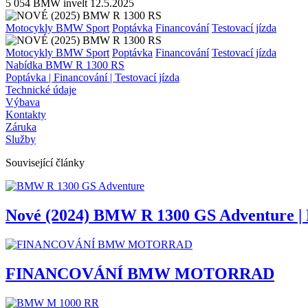
5 054
BMW invelt
12.5.2025
Motocykly BMW Sport
Poptávka
Financování
Testovací jízda
Motocykly BMW Sport
Poptávka
Financování
Testovací jízda
Nabídka BMW R 1300 RS
Poptávka | Financování | Testovací jízda
Technické údaje
Výbava
Kontakty
Záruka
Služby
Související články
Nové (2024) BMW R 1300 GS Adventure | P
FINANCOVÁNÍ BMW MOTORRAD