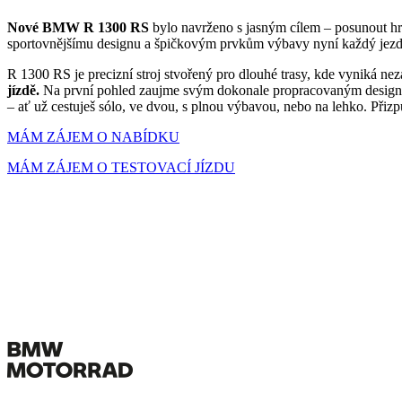
Nové BMW R 1300 RS
bylo navrženo s jasným cílem – posunout hra
sportovnějšímu designu a špičkovým prvkům výbavy nyní každý jezdec
R 1300 RS je precizní stroj stvořený pro dlouhé trasy, kde vyniká 
jízdě.
Na první pohled zaujme svým dokonale propracovaným designem,
– ať už cestuješ sólo, ve dvou, s plnou výbavou, nebo na lehko. Přizp
MÁM ZÁJEM O NABÍDKU
MÁM ZÁJEM O TESTOVACÍ JÍZDU