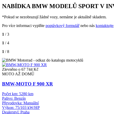
NABÍDKA BMW MODELŮ SPORT V IN
*Pokud se nezobrazují žádné vozy, nemáme je aktuálně skladem.
Pro více informaci vyplňte
poptávkový formulář
nebo nás
kontaktujte
1
/ 3
1
/ 4
1
/ 8
Zlevněno o 67 744 Kč
MOTO AŽ DOMŮ
BMW-MOTO F 900 XR
Počet km:
5280 km
Palivo:
Benzín
Převodovka:
Manuální
Výkon:
75/103 kW/HP
Dealerství:
Praha