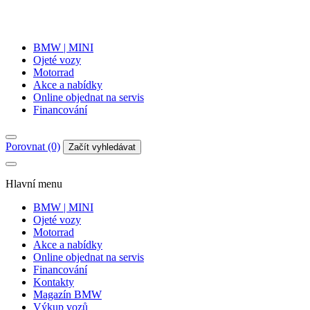
BMW | MINI
Ojeté vozy
Motorrad
Akce a nabídky
Online objednat na servis
Financování
Porovnat (0)
Začít vyhledávat
Hlavní menu
BMW | MINI
Ojeté vozy
Motorrad
Akce a nabídky
Online objednat na servis
Financování
Kontakty
Magazín BMW
Výkup vozů