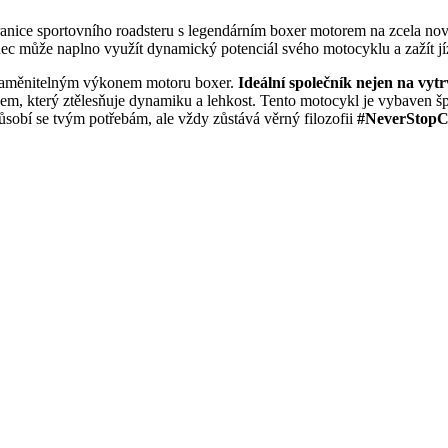
nice sportovního roadsteru s legendárním boxer motorem na zcela novou
 může naplno využít dynamický potenciál svého motocyklu a zažít jíz
nezaměnitelným výkonem motoru boxer.
Ideální společník nejen na vytrv
 který ztělesňuje dynamiku a lehkost. Tento motocykl je vybaven špič
ůsobí se tvým potřebám, ale vždy zůstává věrný filozofii
#NeverStopCh