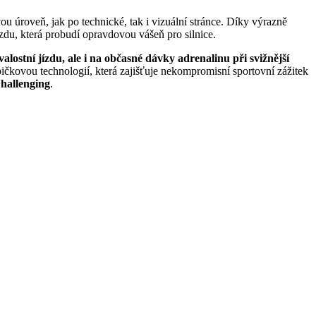
 úroveň, jak po technické, tak i vizuální stránce. Díky výrazně
du, která probudí opravdovou vášeň pro silnice.
alostní jízdu, ale i na občasné dávky adrenalinu při svižnější
kovou technologií, která zajišťuje nekompromisní sportovní zážitek
allenging
.