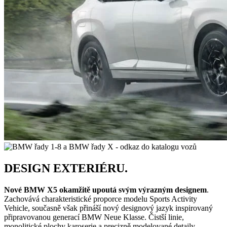
DESIGN EXTERIÉRU.
Nové BMW X5 okamžitě upoutá svým výrazným designem
.
Zachovává charakteristické proporce modelu Sports Activity
Vehicle, současně však přináší nový designový jazyk inspirovaný
připravovanou generací BMW Neue Klasse. Čistší linie,
monolitické plochy karoserie a precizně modelované detaily