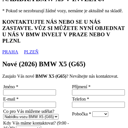
* Pokud se nezobrazují žádné vozy, nemáme je aktuálně na skladě.
KONTAKTUJTE NÁS NEBO SE U NÁS
ZASTAVTE. VŮZ SI MŮŽETE NYNÍ OBJEDNAT
U NÁS V BMW INVELT V PRAZE NEBO V
PLZNI.
PRAHA
PLZEŇ
Nové (2026) BMW X5 (G65)
Zaujalo Vás nové
BMW X5 (G65)
? Neváhejte nás kontaktovat.
Jméno
*
Příjmení
*
E-mail
*
Telefon
*
Co pro Vás můžeme udělat?
Pobočka
*
Kdy Vás máme kontaktovat? (9:00 -