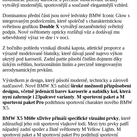
vytvářejí modernější, sportovnější a současně elegantnější vzhled.
Dominantou přední části jsou nové ledvinky BMW Iconic Glow s
integrovaným podsvícením, které společně s charakteristickou
světelnou grafikou
Double X
vytvářejí nezaměnitelný světelný
podpis. Nové světlomety opticky rozšiřují vůz a dodávají mu
sebevědomý výraz ve dne i v noci.
Z bočního pohledu vynikají dlouhá kapota, atletické proporce a
výrazně modelované blatníky, které dávají jasně najevo výkon
ukrytý pod karoserií. Zadní partie působí čistším dojmem díky
úzkým světlům, horizontálním liniím a precizně integrovaným
aerodynamickým prvkům.
Výsledkem je design, který působí moderně, technicky a zároveň
nadčasově. Nové BMW X5 nabízí
široké možnosti přizpůsobení
designu, včetně jedenácti barev karoserie a nabídky kol, která
nyní zahrnuje i 23palcové varianty
.
M sportovní paket a M
sportovní paket Pro
podtrhnou sportovní charakter nového BMW
X5.
BMW X5 M60e xDrive přináší specifické vizuální prvky
, které
zdůrazňují jeho roli sportovní vlajkové lodi. Mezi tyto prvky patří
nápadný zadní spoiler a žluté světlomety M Yellow Lights. M
sportovní paket a M sportovní paket Pro podtrhují sportovní