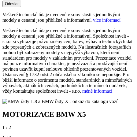
Odeslat
Veškeré technické údaje uvedené v souvislosti s jednotlivými
modely a cenami jsou přibližné a informativní.
více informací
Veškeré technické údaje uvedené v souvislosti s jednotlivými
modely a cenami jsou přibližné a informativní. Společnost invelt -
s.r.o. si vyhrazuje právo změny cen, barev, výbav a technických dat
zde popsaných a zobrazených modelů. Na ilustračních fotografiích
mohou být zobrazeny modely s nejvyšší výbavou, která není
standardem pro modely v základním provedení. Prezentace vozidel
má pouze informativní charakter, je nezávazná a prodávající není
povinen uzavřít kupní smlouvu ohledně prezentovaných vozidel.
Ustanovení § 1732 odst.2 občanského zákoníku se nepoužije. Pro
bližší informace o sortimentu modelů, standardních a mimořádných
výbavách, aktuálních cenách, podmínkách a termínech dodávek,
vždy kontaktujte společnost invelt - s.r.o.
méně informací
MOTORIZACE BMW X5
1
/ 2