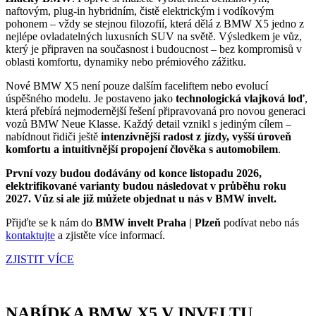
naftovým, plug-in hybridním, čistě elektrickým i vodíkovým
pohonem – vždy se stejnou filozofií, která dělá z BMW X5 jedno z
nejlépe ovladatelných luxusních SUV na světě. Výsledkem je vůz,
který je připraven na současnost i budoucnost – bez kompromisů v
oblasti komfortu, dynamiky nebo prémiového zážitku.
Nové BMW X5 není pouze dalším faceliftem nebo evolucí
úspěšného modelu. Je postaveno jako
technologická vlajková loď
,
která přebírá nejmodernější řešení připravovaná pro novou generaci
vozů BMW Neue Klasse. Každý detail vznikl s jediným cílem –
nabídnout řidiči ještě
intenzivnější radost z jízdy, vyšší úroveň
komfortu a intuitivnější propojení člověka s automobilem
.
První vozy budou dodávány od konce listopadu 2026,
elektrifikované varianty budou následovat v průběhu roku
2027. Vůz si ale již můžete objednat u nás v BMW invelt.
Přijďte se k nám do
BMW invelt Praha | Plzeň
podívat nebo nás
kontaktujte
a zjistěte více informací.
ZJISTIT VÍCE
NABÍDKA BMW X5 V INVELTU.