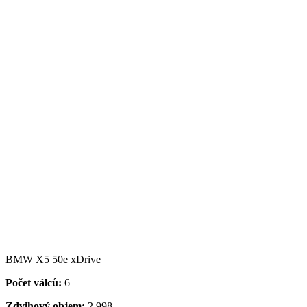
BMW X5 50e xDrive
Počet válců:
6
Zdvihový objem:
2 998