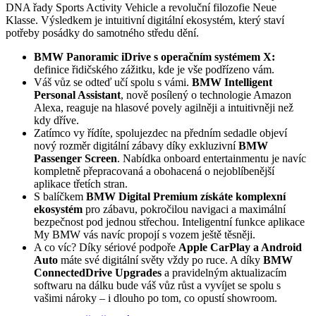
DNA řady Sports Activity Vehicle a revoluční filozofie Neue
Klasse. Výsledkem je intuitivní digitální ekosystém, který staví
potřeby posádky do samotného středu dění.
BMW Panoramic iDrive s operačním systémem X:
definice řidičského zážitku, kde je vše podřízeno vám.
Váš vůz se odteď učí spolu s vámi.
BMW Intelligent
Personal Assistant
, nově posílený o technologie Amazon
Alexa, reaguje na hlasové povely agilněji a intuitivněji než
kdy dříve.
Zatímco vy řídíte, spolujezdec na předním sedadle objeví
nový rozměr digitální zábavy díky exkluzivní
BMW
Passenger Screen
. Nabídka onboard entertainmentu je navíc
kompletně přepracovaná a obohacená o nejoblíbenější
aplikace třetích stran.
S balíčkem
BMW Digital Premium získáte komplexní
ekosystém
pro zábavu, pokročilou navigaci a maximální
bezpečnost pod jednou střechou. Inteligentní funkce aplikace
My BMW vás navíc propojí s vozem ještě těsněji.
A co víc? Díky sériové podpoře
Apple CarPlay a Android
Auto
máte své digitální světy vždy po ruce. A díky
BMW
ConnectedDrive Upgrades
a pravidelným aktualizacím
softwaru na dálku bude váš vůz růst a vyvíjet se spolu s
vašimi nároky – i dlouho po tom, co opustí showroom.