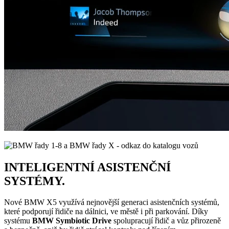
INTELIGENTNÍ ASISTENČNÍ
SYSTÉMY.
Nové BMW X5 využívá nejnovější generaci asistenčních systémů,
které podporují řidiče na dálnici, ve městě i při parkování. Díky
systému
BMW Symbiotic Drive
spolupracují řidič a vůz přirozeně