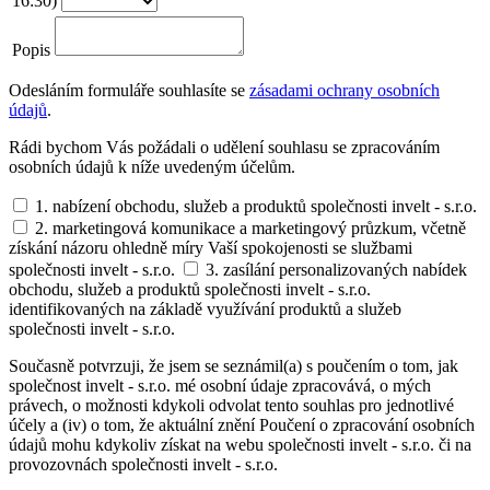
16:30)
Popis
Odesláním formuláře souhlasíte se
zásadami ochrany osobních
údajů
.
Rádi bychom Vás požádali o udělení souhlasu se zpracováním
osobních údajů k níže uvedeným účelům.
1. nabízení obchodu, služeb a produktů společnosti invelt - s.r.o.
2. marketingová komunikace a marketingový průzkum, včetně
získání názoru ohledně míry Vaší spokojenosti se službami
společnosti invelt - s.r.o.
3. zasílání personalizovaných nabídek
obchodu, služeb a produktů společnosti invelt - s.r.o.
identifikovaných na základě využívání produktů a služeb
společnosti invelt - s.r.o.
Současně potvrzuji, že jsem se seznámil(a) s poučením o tom, jak
společnost invelt - s.r.o. mé osobní údaje zpracovává, o mých
právech, o možnosti kdykoli odvolat tento souhlas pro jednotlivé
účely a (iv) o tom, že aktuální znění Poučení o zpracování osobních
údajů mohu kdykoliv získat na webu společnosti invelt - s.r.o. či na
provozovnách společnosti invelt - s.r.o.