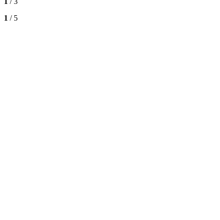
1
/ 3
1
/ 5