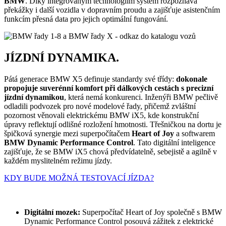
BMW
. Díky integrovaným technologiím systém rozpoznává
překážky i další vozidla v dopravním proudu a zajišťuje asistenčním
funkcím přesná data pro jejich optimální fungování.
JÍZDNÍ DYNAMIKA.
Pátá generace BMW X5 definuje standardy své třídy:
dokonale
propojuje suverénní komfort při dálkových cestách s precizní
jízdní dynamikou
, která nemá konkurenci. Inženýři BMW pečlivě
odladili podvozek pro nové modelové řady, přičemž zvláštní
pozornost věnovali elektrickému BMW iX5, kde konstrukční
úpravy reflektují odlišné rozložení hmotnosti. Třešničkou na dortu je
špičková synergie mezi superpočítačem
Heart of Joy
a softwarem
BMW Dynamic Performance Control
. Tato digitální inteligence
zajišťuje, že se BMW iX5 chová předvídatelně, sebejistě a agilně v
každém myslitelném režimu jízdy.
KDY BUDE MOŽNÁ TESTOVACÍ JÍZDA?
Digitální mozek:
Superpočítač Heart of Joy společně s BMW
Dynamic Performance Control posouvá zážitek z elektrické