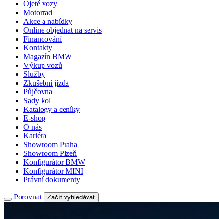
Ojeté vozy
Motorrad
Akce a nabídky
Online objednat na servis
Financování
Kontakty
Magazín BMW
Výkup vozů
Služby
Zkušební jízda
Půjčovna
Sady kol
Katalogy a ceníky
E-shop
O nás
Kariéra
Showroom Praha
Showroom Plzeň
Konfigurátor BMW
Konfigurátor MINI
Právní dokumenty
Porovnat
Začít vyhledávat