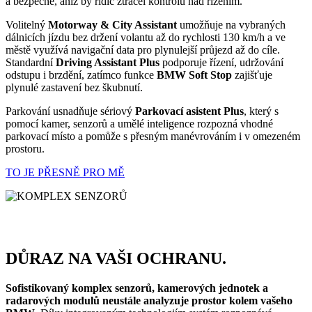
a bezpečně, aniž by řidič ztrácel kontrolu nad řízením.
Volitelný
Motorway & City Assistant
umožňuje na vybraných
dálnicích jízdu bez držení volantu až do rychlosti 130 km/h a ve
městě využívá navigační data pro plynulejší průjezd až do cíle.
Standardní
Driving Assistant Plus
podporuje řízení, udržování
odstupu i brzdění, zatímco funkce
BMW Soft Stop
zajišťuje
plynulé zastavení bez škubnutí.
Parkování usnadňuje sériový
Parkovací asistent Plus
, který s
pomocí kamer, senzorů a umělé inteligence rozpozná vhodné
parkovací místo a pomůže s přesným manévrováním i v omezeném
prostoru.
TO JE PŘESNĚ PRO MĚ
DŮRAZ NA VAŠI OCHRANU.
Sofistikovaný komplex senzorů, kamerových jednotek a
radarových modulů neustále analyzuje prostor kolem vašeho