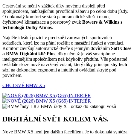
Cestování se mění v zážitek díky novému displeji před
spolujezdcem, nabízejícímu prvotřídní zábavu po celou dobu jízdy.
O dokonalý komfort se stará panoramatické střešní okno,
čtyřzónová klimatizace a prostorový zvuk
Bowers & Wilkins s
technologií Dolby Atmos
.
Najděte ideální pozici v precizně tvarovaných sportovních
sedadlech, která lze na přání rozšířit o masážní funkci a ventilaci.
Komfort završují automatické dveře s jemným dovíráním
Soft Close
a BMW Digitální klíč Plus
, díky němuž je váš smartphone
inteligentnějším společníkem než kdykoliv předtím. Vše podstatné
ovládáte skrze nově navržený volant, který díky principu
shy tech
sází na dokonalou ergonomii a intuitivní ovládání skryté pod
povrchem.
CHCI SVÉ BMW X5
DIGITÁLNÍ SVĚT KOLEM VÁS.
Nové BMW X5 není jen dalším faceliftem. Je to dokonalá syntéza