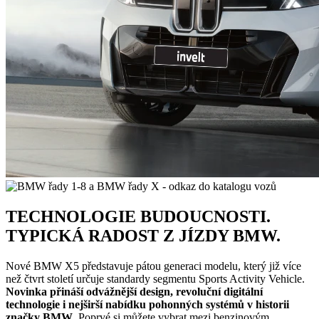
TECHNOLOGIE BUDOUCNOSTI.
TYPICKÁ RADOST Z JÍZDY BMW.
Nové BMW X5 představuje pátou generaci modelu, který již více
než čtvrt století určuje standardy segmentu Sports Activity Vehicle.
N
ovinka přináší odvážnější design, revoluční digitální
technologie i nejširší nabídku pohonných systémů v historii
značky BMW
. Poprvé si můžete vybrat mezi benzinovým,