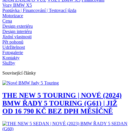
Vozy BMW X5
Poptávka | Financování | Testovací jízda
Motorizace
Cena
Design exteriéru
Design interiéru
Jízdní vlastnosti
Pět pohonů
Udržitelnost
Fotogalerie
Kontakty
Služby
Související články
THE NEW 5 TOURING | NOVÉ (2024)
BMW ŘADY 5 TOURING (G61) | JIŽ
OD 16 790 KČ BEZ DPH MĚSÍČNĚ