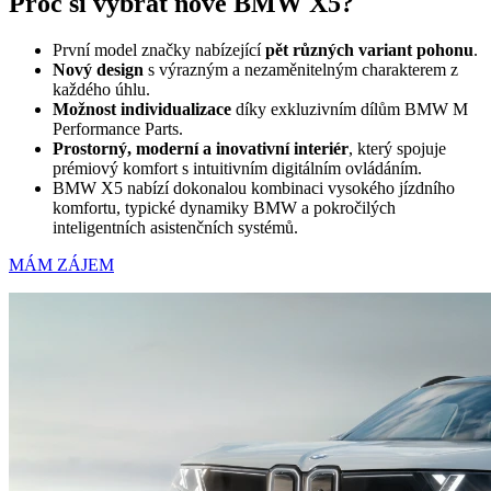
Proč si vybrat nové BMW X5?
První model značky nabízející
pět různých variant pohonu
.
Nový design
s výrazným a nezaměnitelným charakterem z
každého úhlu.
Možnost individualizace
díky exkluzivním dílům BMW M
Performance Parts.
Prostorný, moderní a inovativní interiér
, který spojuje
prémiový komfort s intuitivním digitálním ovládáním.
BMW X5 nabízí dokonalou kombinaci vysokého jízdního
komfortu, typické dynamiky BMW a pokročilých
inteligentních asistenčních systémů.
MÁM ZÁJEM