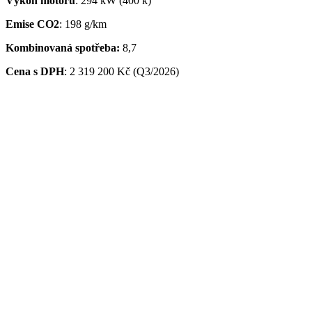
Výkon motoru
: 294 kW (400 k)
Emise CO2
: 198 g/km
Kombinovaná spotřeba:
8,7
Cena s DPH
: 2 319 200 Kč (Q3/2026)