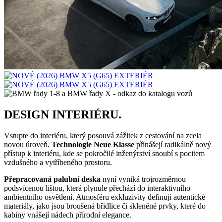
DESIGN INTERIÉRU.
Vstupte do interiéru, který posouvá zážitek z cestování na zcela
novou úroveň.
Technologie Neue Klasse
přinášejí radikálně nový
přístup k interiéru, kde se pokročilé inženýrství snoubí s pocitem
vzdušného a vytříbeného prostoru.
Přepracovaná palubní deska
nyní vyniká trojrozměrnou
podsvícenou lištou, která plynule přechází do interaktivního
ambientního osvětlení. Atmosféru exkluzivity definují autentické
materiály, jako jsou broušená břidlice či skleněné prvky, které do
kabiny vnášejí nádech přírodní elegance.