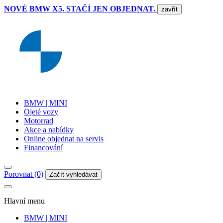
NOVÉ BMW X5. STAČÍ JEN OBJEDNAT.
zavřít
BMW | MINI
Ojeté vozy
Motorrad
Akce a nabídky
Online objednat na servis
Financování
Porovnat (0)
Začít vyhledávat
Hlavní menu
BMW | MINI