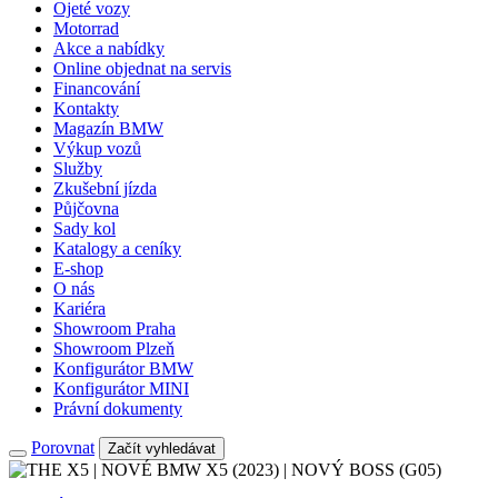
Ojeté vozy
Motorrad
Akce a nabídky
Online objednat na servis
Financování
Kontakty
Magazín BMW
Výkup vozů
Služby
Zkušební jízda
Půjčovna
Sady kol
Katalogy a ceníky
E-shop
O nás
Kariéra
Showroom Praha
Showroom Plzeň
Konfigurátor BMW
Konfigurátor MINI
Právní dokumenty
Porovnat
Začít vyhledávat