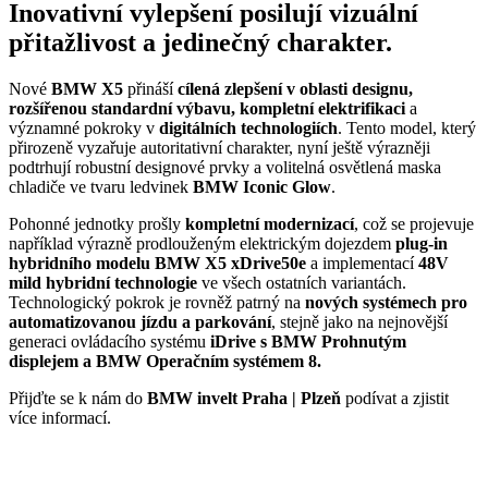
Inovativní vylepšení posilují vizuální
přitažlivost a jedinečný charakter.
Nové
BMW X5
přináší
cílená zlepšení v oblasti designu,
rozšířenou standardní výbavu, kompletní elektrifikaci
a
významné pokroky v
digitálních technologiích
. Tento model, který
přirozeně vyzařuje autoritativní charakter, nyní ještě výrazněji
podtrhují robustní designové prvky a volitelná osvětlená maska
chladiče ve tvaru ledvinek
BMW Iconic Glow
.
Pohonné jednotky prošly
kompletní modernizací
, což se projevuje
například výrazně prodlouženým elektrickým dojezdem
plug-in
hybridního modelu BMW X5 xDrive50e
a implementací
48V
mild hybridní technologie
ve všech ostatních variantách.
Technologický pokrok je rovněž patrný na
nových systémech pro
automatizovanou jízdu a parkování
, stejně jako na nejnovější
generaci ovládacího systému
iDrive s BMW Prohnutým
displejem a BMW Operačním systémem 8.
Přijďte se k nám do
BMW invelt Praha | Plzeň
podívat a zjistit
více informací.