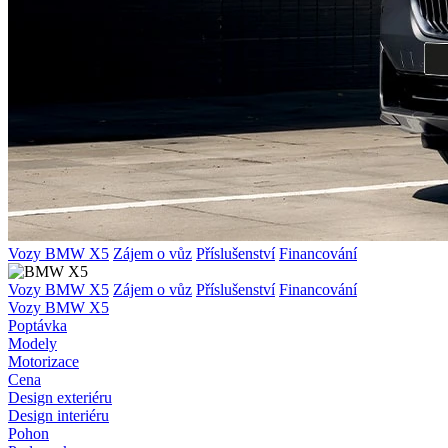
Vozy BMW X5
Zájem o vůz
Příslušenství
Financování
Vozy BMW X5
Zájem o vůz
Příslušenství
Financování
Vozy BMW X5
Poptávka
Modely
Motorizace
Cena
Design exteriéru
Design interiéru
Pohon