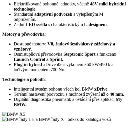
Elektrifikované pohonné jednotky, včetně
48V mild hybridní
technologie.
Standardní
adaptivní podvozek
s vylepšeným M
odpružením.
Zadní
LED světla
s charakteristickým
L-designem
.
Motory a převodovka
:
Dostupné motory:
V8, řadový šestiválcový zážehový a
vznětový
.
Osmistupňová převodovka
Steptronic Sport
s funkcemi
Launch Control a Sprint.
Plug-in hybrid
xDrive50e s výkonem 360 kW/490 k a
točivým momentem 700 Nm.
Technologie a pohodlí
:
Inteligentní systém pohonu všech kol BMW
xDrive
.
Terénní nastavení podvozku s možností zvýšení
až o 40 mm.
Digitální diagnostika pneumatik a ovládání přes aplikaci
My
BMW.