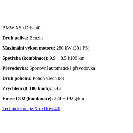
BMW X5 xDrive40i
Druh paliva:
Benzin
Maximální výkon motoru:
280 kW (381 PS)
Spotřeba (kombinace):
9,9 − 8,5 l/100 km
Převodovka
:
Sportovní automatická převodovka
Druh pohonu:
Pohon všech kol
Zrychlení (0–100 km/h):
5,4 s
Emise CO2 (kombinace):
224 − 192 g/km
Technické údaje X5 xDrive40i