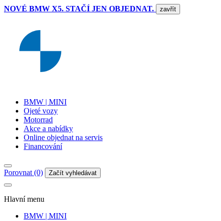
NOVÉ BMW X5. STAČÍ JEN OBJEDNAT.
zavřít
BMW | MINI
Ojeté vozy
Motorrad
Akce a nabídky
Online objednat na servis
Financování
Porovnat (0)
Začít vyhledávat
Hlavní menu
BMW | MINI