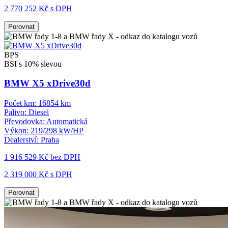
2 770 252 Kč s DPH
Porovnat
BPS
BSI s 10% slevou
BMW X5 xDrive30d
Počet km:
16854 km
Palivo:
Diesel
Převodovka:
Automatická
Výkon:
219/298 kW/HP
Dealerství:
Praha
1 916 529 Kč
bez DPH
2 319 000 Kč s DPH
Porovnat