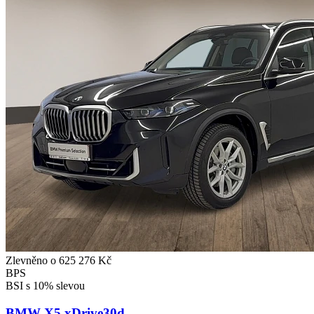
Zlevněno o 625 276 Kč
BPS
BSI s 10% slevou
BMW X5 xDrive30d