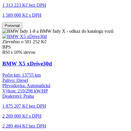
1 313 223 Kč
bez DPH
1 589 000 Kč s DPH
Porovnat
Zlevněno o 501 252 Kč
BPS
BSI s 10% slevou
BMW X5 xDrive30d
Počet km:
13755 km
Palivo:
Diesel
Převodovka:
Automatická
Výkon:
219/298 kW/HP
Dealerství:
Praha
1 875 207 Kč
bez DPH
2 269 000 Kč s DPH
2 289 464 Kč
bez DPH