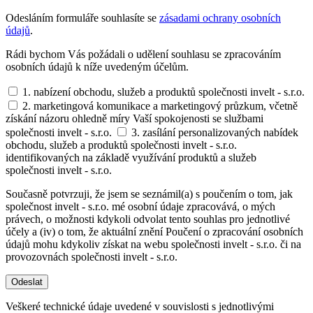
Odesláním formuláře souhlasíte se
zásadami ochrany osobních
údajů
.
Rádi bychom Vás požádali o udělení souhlasu se zpracováním
osobních údajů k níže uvedeným účelům.
1. nabízení obchodu, služeb a produktů společnosti invelt - s.r.o.
2. marketingová komunikace a marketingový průzkum, včetně
získání názoru ohledně míry Vaší spokojenosti se službami
společnosti invelt - s.r.o.
3. zasílání personalizovaných nabídek
obchodu, služeb a produktů společnosti invelt - s.r.o.
identifikovaných na základě využívání produktů a služeb
společnosti invelt - s.r.o.
Současně potvrzuji, že jsem se seznámil(a) s poučením o tom, jak
společnost invelt - s.r.o. mé osobní údaje zpracovává, o mých
právech, o možnosti kdykoli odvolat tento souhlas pro jednotlivé
účely a (iv) o tom, že aktuální znění Poučení o zpracování osobních
údajů mohu kdykoliv získat na webu společnosti invelt - s.r.o. či na
provozovnách společnosti invelt - s.r.o.
Odeslat
Veškeré technické údaje uvedené v souvislosti s jednotlivými