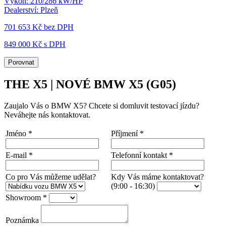
Výkon:
210/286 kW/HP
Dealerství:
Plzeň
701 653 Kč
bez DPH
849 000 Kč s DPH
Porovnat
THE X5 | NOVÉ BMW X5 (G05)
Zaujalo Vás o BMW X5? Chcete si domluvit testovací jízdu?
Neváhejte nás kontaktovat.
Jméno
*
Příjmení
*
E-mail
*
Telefonní kontakt
*
Co pro Vás můžeme udělat?
Kdy Vás máme kontaktovat?
(9:00 - 16:30)
Showroom
*
Poznámka