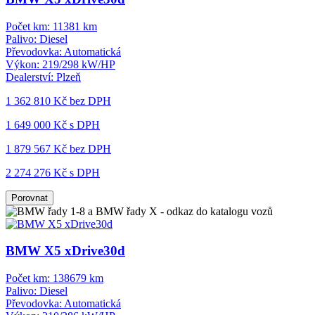
Počet km:
11381 km
Palivo:
Diesel
Převodovka:
Automatická
Výkon:
219/298 kW/HP
Dealerství:
Plzeň
1 362 810 Kč
bez DPH
1 649 000 Kč s DPH
1 879 567 Kč
bez DPH
2 274 276 Kč s DPH
Porovnat
BMW X5 xDrive30d
Počet km:
138679 km
Palivo:
Diesel
Převodovka:
Automatická