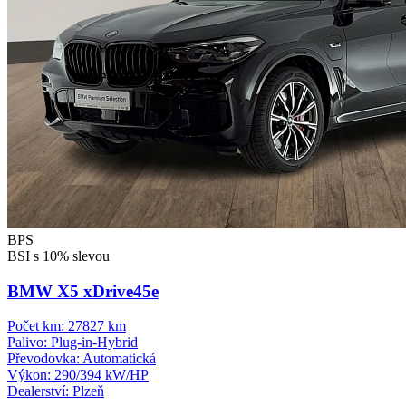
BPS
BSI s 10% slevou
BMW X5 xDrive45e
Počet km:
27827 km
Palivo:
Plug-in-Hybrid
Převodovka:
Automatická
Výkon:
290/394 kW/HP
Dealerství:
Plzeň