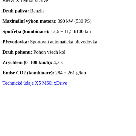
BMW X5 M60i xDrive
Druh paliva:
Benzin
Maximální výkon motoru:
390 kW (530 PS)
Spotřeba (kombinace):
12,6 − 11,5 l/100 km
Převodovka
:
Sportovní automatická převodovka
Druh pohonu:
Pohon všech kol
Zrychlení (0–100 km/h):
4,3 s
Emise CO2 (kombinace):
284 − 261 g/km
Technické údaje X5 M60i xDrive