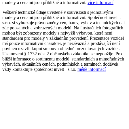
modely a cenami jsou přibližné a informativní.
více informací
Veškeré technické údaje uvedené v souvislosti s jednotlivými
modely a cenami jsou přibližné a informativní. Společnost invelt -
s.r.o. si vyhrazuje právo změny cen, barev, výbav a technických dat
zde popsaných a zobrazených modelů. Na ilustračních fotografiích
mohou být zobrazeny modely s nejvyšší výbavou, která není
standardem pro modely v základním provedení. Prezentace vozidel
má pouze informativní charakter, je nezávazná a prodávající není
povinen uzavřít kupní smlouvu ohledně prezentovaných vozidel.
Ustanovení § 1732 odst.2 občanského zákoníku se nepoužije. Pro
bližší informace o sortimentu modelů, standardních a mimořádných
výbavách, aktuálních cenách, podmínkách a termínech dodávek,
vždy kontaktujte společnost invelt - s.r.o.
méně informací