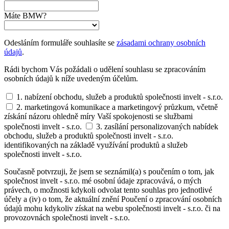
Máte BMW?
Odesláním formuláře souhlasíte se
zásadami ochrany osobních
údajů
.
Rádi bychom Vás požádali o udělení souhlasu se zpracováním
osobních údajů k níže uvedeným účelům.
1. nabízení obchodu, služeb a produktů společnosti invelt - s.r.o.
2. marketingová komunikace a marketingový průzkum, včetně
získání názoru ohledně míry Vaší spokojenosti se službami
společnosti invelt - s.r.o.
3. zasílání personalizovaných nabídek
obchodu, služeb a produktů společnosti invelt - s.r.o.
identifikovaných na základě využívání produktů a služeb
společnosti invelt - s.r.o.
Současně potvrzuji, že jsem se seznámil(a) s poučením o tom, jak
společnost invelt - s.r.o. mé osobní údaje zpracovává, o mých
právech, o možnosti kdykoli odvolat tento souhlas pro jednotlivé
účely a (iv) o tom, že aktuální znění Poučení o zpracování osobních
údajů mohu kdykoliv získat na webu společnosti invelt - s.r.o. či na
provozovnách společnosti invelt - s.r.o.