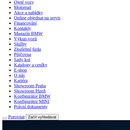
Ojeté vozy
Motorrad
Akce a nabídky
Online objednat na servis
Financování
Kontakty
Magazín BMW
Výkup vozů
Služby
Zkušební jízda
Půjčovna
Sady kol
Katalogy a ceníky
E-shop
O nás
Kariéra
Showroom Praha
Showroom Plzeň
Konfigurátor BMW
Konfigurátor MINI
Právní dokumenty
Porovnat
Začít vyhledávat