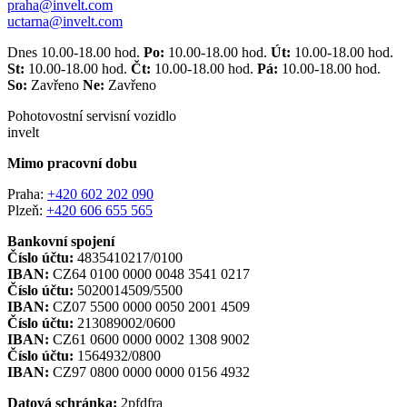
praha@invelt.com
uctarna@invelt.com
Dnes 10.00-18.00 hod.
Po:
10.00-18.00 hod.
Út:
10.00-18.00 hod.
St:
10.00-18.00 hod.
Čt:
10.00-18.00 hod.
Pá:
10.00-18.00 hod.
So:
Zavřeno
Ne:
Zavřeno
Pohotovostní servisní vozidlo
invelt
Mimo pracovní dobu
Praha:
+420 602 202 090
Plzeň:
+420 606 655 565
Bankovní spojení
Číslo účtu:
4835410217/0100
IBAN:
CZ64 0100 0000 0048 3541 0217
Číslo účtu:
5020014509/5500
IBAN:
CZ07 5500 0000 0050 2001 4509
Číslo účtu:
213089002/0600
IBAN:
CZ61 0600 0000 0002 1308 9002
Číslo účtu:
1564932/0800
IBAN:
CZ97 0800 0000 0000 0156 4932
Datová schránka:
2pfdfra