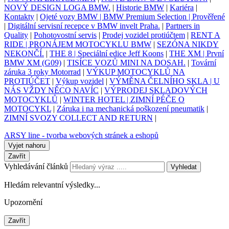
NOVÝ DESIGN LOGA BMW.
|
Historie BMW
|
Kariéra
|
Kontakty
|
Ojeté vozy BMW | BMW Premium Selection | Prověřené
|
Digitální servisní recepce v BMW invelt Praha.
|
Partners in
Quality
|
Pohotovostní servis
|
Prodej vozidel protiúčtem
|
RENT A
RIDE | PRONÁJEM MOTOCYKLU BMW
|
SEZÓNA NIKDY
NEKONČÍ.
|
THE 8 | Speciální edice Jeff Koons
|
THE XM | První
BMW XM (G09)
|
TISÍCE VOZŮ MINI NA DOSAH.
|
Tovární
záruka 3 roky Motorrad
|
VÝKUP MOTOCYKLŮ NA
PROTIÚČET
|
Výkup vozidel
|
VÝMĚNA ČELNÍHO SKLA | U
NÁS VŽDY NĚCO NAVÍC
|
VÝPRODEJ SKLADOVÝCH
MOTOCYKLŮ
|
WINTER HOTEL | ZIMNÍ PÉČE O
MOTOCYKL
|
Záruka i na mechanická poškození pneumatik
|
ZIMNÍ SVOZY COLLECT AND RETURN
|
ARSY line - tvorba webových stránek a eshopů
Vyjet nahoru
Zavřít
Vyhledávání článků
Vyhledat
Hledám relevantní výsledky...
Upozornění
Zavřít