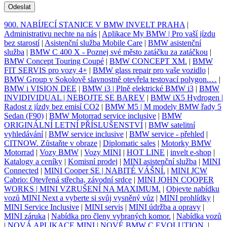
Odeslat
900. NABÍJECÍ STANICE V BMW INVELT PRAHA
|
Administrativu nechte na nás
|
Aplikace My BMW | Pro vaší jízdu
bez starostí
|
Asistenční služba Mobile Care
|
BMW asistenční
služba
|
BMW C 400 X - Poznej své město zatáčku za zatáčkou
|
BMW Concept Touring Coupé
|
BMW CONCEPT XM.
|
BMW
FIT SERVIS pro vozy 4+
|
BMW glass repair pro vaše vozidlo
|
BMW Group v Sokolově slavnostně otevřela testovací polygon.…
|
BMW i VISION DEE
|
BMW i3 | Plně elektrické BMW i3
|
BMW
INVIDIVIDUAL | NEBOJTE SE BAREV
|
BMW iX5 Hydrogen |
Radost z jízdy bez emisí CO2
|
BMW M5 | M modely BMW řady 5
Sedan (F90)
|
BMW Motorrad service inclusive
|
BMW
ORIGINÁLNÍ LETNÍ PŘÍSLUŠENSTVÍ
|
BMW satelitní
vyhledávání
|
BMW service inclusive
|
BMW service - přehled
|
CITNOW. Zůstaňte v obraze
|
Diplomatic sales
|
Motorky BMW
Motorrad
|
Vozy BMW
|
Vozy MINI
|
HOT LINE
|
invelt e-shop
|
Katalogy a ceníky
|
Komisní prodej
|
MINI asistenční služba
|
MINI
Connected
|
MINI Cooper SE | NABITÉ VÁŠNÍ.
|
MINI JCW
Cabrio: Otevřená střecha, závodní srdce
|
MINI JOHN COOPER
WORKS | MINI VZRUŠENÍ NA MAXIMUM.
|
Objevte nabídku
vozů MINI Next a vyberte si svůj vysněný vůz
|
MINI prohlídky
|
MINI Service Inclusive
|
MINI servis
|
MINI údržba a opravy
|
MINI záruka
|
Nabídka pro členy vybraných komor.
|
Nabídka vozů
|
NOVÁ APLIKACE MINI
|
NOVÉ BMW C EVOLUTION.
|