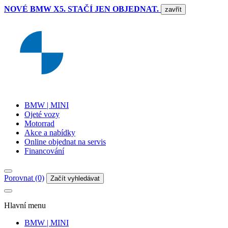
NOVÉ BMW X5. STAČÍ JEN OBJEDNAT.
zavřít
BMW | MINI
Ojeté vozy
Motorrad
Akce a nabídky
Online objednat na servis
Financování
Porovnat (0)
Začít vyhledávat
Hlavní menu
BMW | MINI