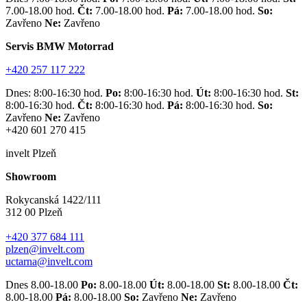
7.00-18.00 hod.
Čt:
7.00-18.00 hod.
Pá:
7.00-18.00 hod.
So:
Zavřeno
Ne:
Zavřeno
Servis BMW Motorrad
+420 257 117 222
Dnes: 8:00-16:30 hod.
Po:
8:00-16:30 hod.
Út:
8:00-16:30 hod.
St:
8:00-16:30 hod.
Čt:
8:00-16:30 hod.
Pá:
8:00-16:30 hod.
So:
Zavřeno
Ne:
Zavřeno
+420 601 270 415
invelt Plzeň
Showroom
Rokycanská 1422/111
312 00 Plzeň
+420 377 684 111
plzen@invelt.com
uctarna@invelt.com
Dnes 8.00-18.00
Po:
8.00-18.00
Út:
8.00-18.00
St:
8.00-18.00
Čt:
8.00-18.00
Pá:
8.00-18.00
So:
Zavřeno
Ne:
Zavřeno