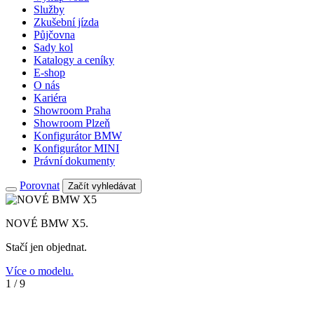
Služby
Zkušební jízda
Půjčovna
Sady kol
Katalogy a ceníky
E-shop
O nás
Kariéra
Showroom Praha
Showroom Plzeň
Konfigurátor BMW
Konfigurátor MINI
Právní dokumenty
Porovnat
Začít vyhledávat
NOVÉ BMW X5.
Stačí jen objednat.
Více o modelu.
1
/
9