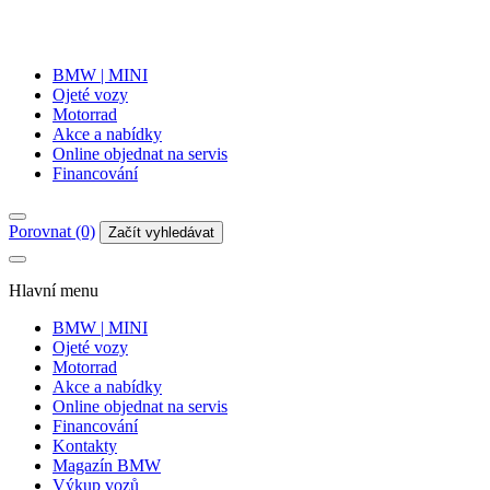
BMW | MINI
Ojeté vozy
Motorrad
Akce a nabídky
Online objednat na servis
Financování
Porovnat (0)
Začít vyhledávat
Hlavní menu
BMW | MINI
Ojeté vozy
Motorrad
Akce a nabídky
Online objednat na servis
Financování
Kontakty
Magazín BMW
Výkup vozů