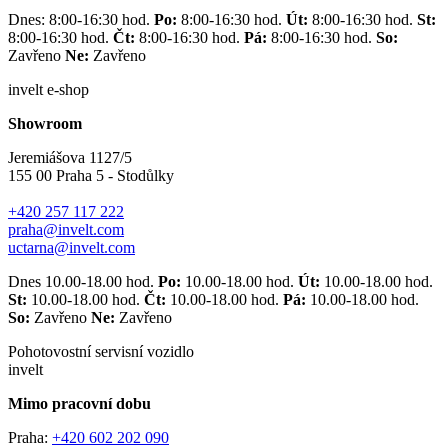
Dnes: 8:00-16:30 hod.
Po:
8:00-16:30 hod.
Út:
8:00-16:30 hod.
St:
8:00-16:30 hod.
Čt:
8:00-16:30 hod.
Pá:
8:00-16:30 hod.
So:
Zavřeno
Ne:
Zavřeno
invelt e-shop
Showroom
Jeremiášova 1127/5
155 00 Praha 5 - Stodůlky
+420 257 117 222
praha@invelt.com
uctarna@invelt.com
Dnes 10.00-18.00 hod.
Po:
10.00-18.00 hod.
Út:
10.00-18.00 hod.
St:
10.00-18.00 hod.
Čt:
10.00-18.00 hod.
Pá:
10.00-18.00 hod.
So:
Zavřeno
Ne:
Zavřeno
Pohotovostní servisní vozidlo
invelt
Mimo pracovní dobu
Praha:
+420 602 202 090