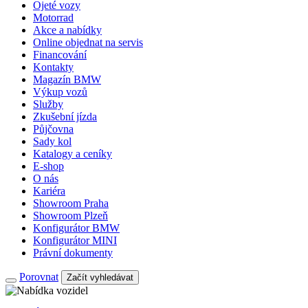
Ojeté vozy
Motorrad
Akce a nabídky
Online objednat na servis
Financování
Kontakty
Magazín BMW
Výkup vozů
Služby
Zkušební jízda
Půjčovna
Sady kol
Katalogy a ceníky
E-shop
O nás
Kariéra
Showroom Praha
Showroom Plzeň
Konfigurátor BMW
Konfigurátor MINI
Právní dokumenty
Porovnat
Začít vyhledávat