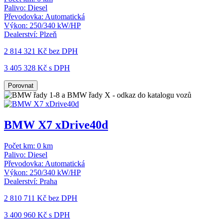
Palivo:
Diesel
Převodovka:
Automatická
Výkon:
250/340 kW/HP
Dealerství:
Plzeň
2 814 321 Kč
bez DPH
3 405 328 Kč s DPH
Porovnat
BMW X7 xDrive40d
Počet km:
0 km
Palivo:
Diesel
Převodovka:
Automatická
Výkon:
250/340 kW/HP
Dealerství:
Praha
2 810 711 Kč
bez DPH
3 400 960 Kč s DPH