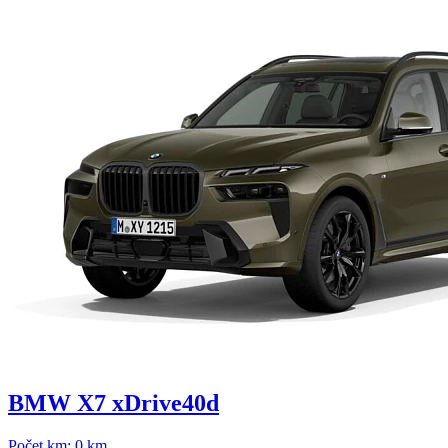
BMW X7 xDrive40d
Počet km:
0 km