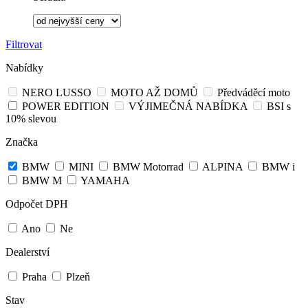
Filtrovat
Nabídky
NERO LUSSO
MOTO AŽ DOMŮ
Předváděcí moto
POWER EDITION
VÝJIMEČNÁ NABÍDKA
BSI s
10% slevou
Značka
BMW
MINI
BMW Motorrad
ALPINA
BMW i
BMW M
YAMAHA
Odpočet DPH
Ano
Ne
Dealerství
Praha
Plzeň
Stav