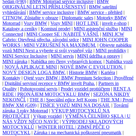
Sedan (F90)
|
BMW Motorrad service inclusive
|
BMW
ORIGINÁLNÍ LETNÍ PŘÍSLUŠENSTVÍ
|
BMW satelitní
vyhledávání
|
BMW service inclusive
|
BMW service - přehled
|
CITNOW. Zůstaňte v obraze
|
Diplomatic sales
|
Motorky BMW
Motorrad
|
Vozy BMW
|
Vozy MINI
|
HOT LINE
|
invelt e-shop
|
Katalogy a ceníky
|
Komisní prodej
|
MINI asistenční služba
|
MINI
Connected
|
MINI Cooper SE | NABITÉ VÁŠNÍ.
|
MINI JCW
Cabrio: Otevřená střecha, závodní srdce
|
MINI JOHN COOPER
WORKS | MINI VZRUŠENÍ NA MAXIMUM.
|
Objevte nabídku
vozů MINI Next a vyberte si svůj vysněný vůz
|
MINI prohlídky
|
MINI Service Inclusive
|
MINI servis
|
MINI údržba a opravy
|
MINI záruka
|
Nabídka pro členy vybraných komor.
|
Nabídka vozů
|
NOVÁ APLIKACE MINI
|
NOVÉ BMW C EVOLUTION.
|
NOVÝ DESIGN LOGA BMW.
|
Historie BMW
|
Kariéra
|
Kontakty
|
Ojeté vozy BMW | BMW Premium Selection | Prověřené
|
Digitální servisní recepce v BMW invelt Praha.
|
Partners in
Quality
|
Pohotovostní servis
|
Prodej vozidel protiúčtem
|
RENT A
RIDE | PRONÁJEM MOTOCYKLU BMW
|
SEZÓNA NIKDY
NEKONČÍ.
|
THE 8 | Speciální edice Jeff Koons
|
THE XM | První
BMW XM (G09)
|
TISÍCE VOZŮ MINI NA DOSAH.
|
Tovární
záruka 3 roky Motorrad
|
VÝKUP MOTOCYKLŮ NA
PROTIÚČET
|
Výkup vozidel
|
VÝMĚNA ČELNÍHO SKLA | U
NÁS VŽDY NĚCO NAVÍC
|
VÝPRODEJ SKLADOVÝCH
MOTOCYKLŮ
|
WINTER HOTEL | ZIMNÍ PÉČE O
MOTOCYKL
|
Záruka i na mechanická poškození pneumatik
|