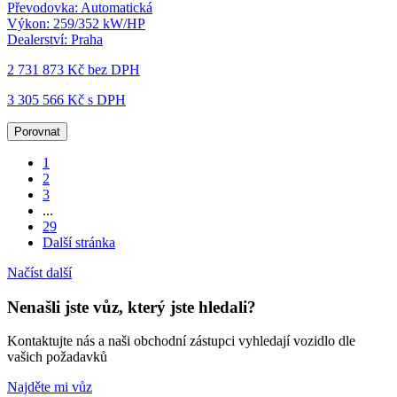
Převodovka:
Automatická
Výkon:
259/352 kW/HP
Dealerství:
Praha
2 731 873 Kč
bez DPH
3 305 566 Kč s DPH
Porovnat
1
2
3
...
29
Další stránka
Načíst další
Nenašli jste vůz, který jste hledali?
Kontaktujte nás a naši obchodní zástupci vyhledají vozidlo dle
vašich požadavků
Najděte mi vůz