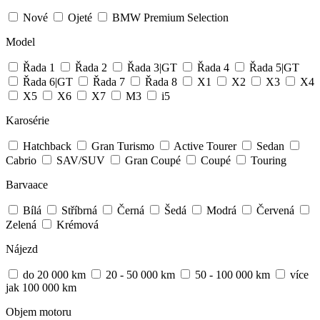
Nové
Ojeté
BMW Premium Selection
Model
Řada 1
Řada 2
Řada 3|GT
Řada 4
Řada 5|GT
Řada 6|GT
Řada 7
Řada 8
X1
X2
X3
X4
X5
X6
X7
M3
i5
Karosérie
Hatchback
Gran Turismo
Active Tourer
Sedan
Cabrio
SAV/SUV
Gran Coupé
Coupé
Touring
Barvaace
Bílá
Stříbrná
Černá
Šedá
Modrá
Červená
Zelená
Krémová
Nájezd
do 20 000 km
20 - 50 000 km
50 - 100 000 km
více
jak 100 000 km
Objem motoru