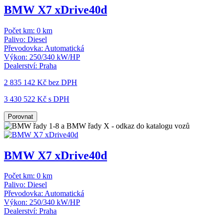
BMW X7 xDrive40d
Počet km:
0 km
Palivo:
Diesel
Převodovka:
Automatická
Výkon:
250/340 kW/HP
Dealerství:
Praha
2 835 142 Kč
bez DPH
3 430 522 Kč s DPH
Porovnat
BMW X7 xDrive40d
Počet km:
0 km
Palivo:
Diesel
Převodovka:
Automatická
Výkon:
250/340 kW/HP
Dealerství:
Praha