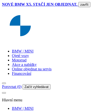
NOVÉ BMW X5. STAČÍ JEN OBJEDNAT.
zavřít
BMW | MINI
Ojeté vozy
Motorrad
Akce a nabídky
Online objednat na servis
Financování
Porovnat (0)
Začít vyhledávat
Hlavní menu
BMW | MINI