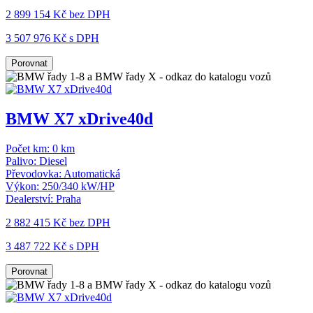
2 899 154 Kč
bez DPH
3 507 976 Kč s DPH
Porovnat
BMW X7 xDrive40d
Počet km:
0 km
Palivo:
Diesel
Převodovka:
Automatická
Výkon:
250/340 kW/HP
Dealerství:
Praha
2 882 415 Kč
bez DPH
3 487 722 Kč s DPH
Porovnat