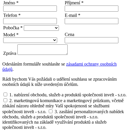
Jméno *
Příjmení *
Telefon *
E-mail *
Pobočka *
Cena
Model *
Zpráva
Odesláním formuláře souhlasíte se
zásadami ochrany osobních
údajů
.
Rádi bychom Vás požádali o udělení souhlasu se zpracováním
osobních údajů k níže uvedeným účelům.
1. nabízení obchodu, služeb a produktů společnosti invelt - s.r.o.
2. marketingová komunikace a marketingový průzkum, včetně
získání názoru ohledně míry Vaší spokojenosti se službami
společnosti invelt - s.r.o.
3. zasílání personalizovaných nabídek
obchodu, služeb a produktů společnosti invelt - s.r.o.
identifikovaných na základě využívání produktů a služeb
společnosti invelt - s.r.o.