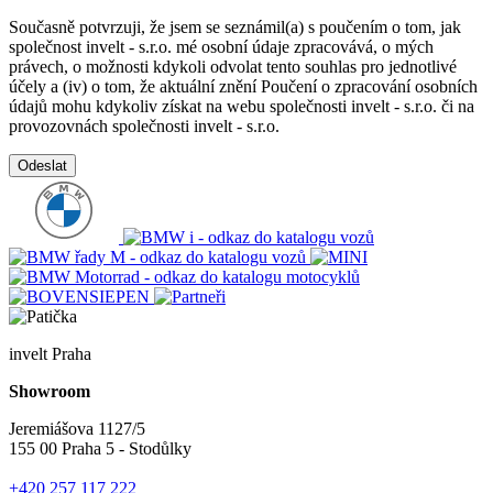
Současně potvrzuji, že jsem se seznámil(a) s poučením o tom, jak
společnost invelt - s.r.o. mé osobní údaje zpracovává, o mých
právech, o možnosti kdykoli odvolat tento souhlas pro jednotlivé
účely a (iv) o tom, že aktuální znění Poučení o zpracování osobních
údajů mohu kdykoliv získat na webu společnosti invelt - s.r.o. či na
provozovnách společnosti invelt - s.r.o.
Odeslat
invelt Praha
Showroom
Jeremiášova 1127/5
155 00 Praha 5 - Stodůlky
+420 257 117 222