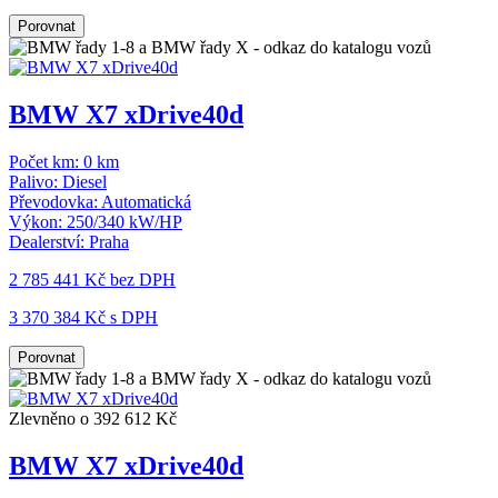
Porovnat
BMW X7 xDrive40d
Počet km:
0 km
Palivo:
Diesel
Převodovka:
Automatická
Výkon:
250/340 kW/HP
Dealerství:
Praha
2 785 441 Kč
bez DPH
3 370 384 Kč s DPH
Porovnat
Zlevněno o 392 612 Kč
BMW X7 xDrive40d