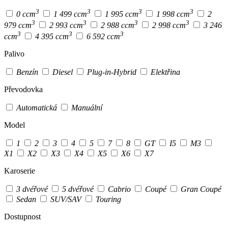
3
3
3
3
0 ccm
1 499 ccm
1 995 ccm
1 998 ccm
2
3
3
3
3
979 ccm
2 993 ccm
2 988 ccm
2 998 ccm
3 246
3
3
3
ccm
4 395 ccm
6 592 ccm
Palivo
Benzín
Diesel
Plug-in-Hybrid
Elektřina
Převodovka
Automatická
Manuální
Model
1
2
3
4
5
7
8
GT
I5
M3
X1
X2
X3
X4
X5
X6
X7
Karoserie
3 dvéřové
5 dvéřové
Cabrio
Coupé
Gran Coupé
Sedan
SUV/SAV
Touring
Dostupnost