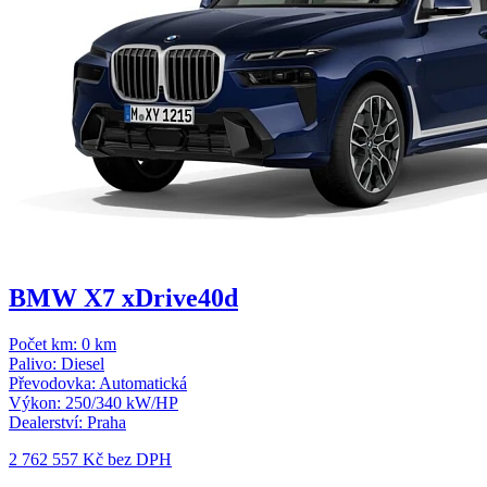
BMW X7 xDrive40d
Počet km:
0 km
Palivo:
Diesel
Převodovka:
Automatická
Výkon:
250/340 kW/HP
Dealerství:
Praha
2 762 557 Kč
bez DPH