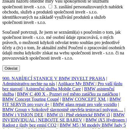
získání názoru ohledně míry Vaší spokojenosti se službami
společnosti invelt - s.r.o.
3. zasílání personalizovaných nabídek
obchodu, služeb a produktů společnosti invelt - s.r.o.
identifikovaných na základě využívání produktů a služeb
společnosti invelt - s.r.o.
Současně potvrzuji, že jsem se seznámil(a) s poučením o tom, jak
společnost invelt - s.r.o. mé osobní údaje zpracovává, o mých
právech, o možnosti kdykoli odvolat tento souhlas pro jednotlivé
účely a (iv) o tom, že aktuální znění Poučení o zpracování osobních
údajů mohu kdykoliv získat na webu společnosti invelt - s.r.o. či na
provozovnách společnosti invelt - s.r.o.
Odeslat
900. NABÍJECÍ STANICE V BMW INVELT PRAHA
|
Administrativu nechte na nás
|
Aplikace My BMW | Pro vaší jízdu
bez starostí
|
Asistenční služba Mobile Care
|
BMW asistenční
služba
|
BMW C 400 X - Poznej své město zatáčku za zatáčkou
|
BMW Concept Touring Coupé
|
BMW CONCEPT XM.
|
BMW
FIT SERVIS pro vozy 4+
|
BMW glass repair pro vaše vozidlo
|
BMW Group v Sokolově slavnostně otevřela testovací polygon.…
|
BMW i VISION DEE
|
BMW i3 | Plně elektrické BMW i3
|
BMW
INVIDIVIDUAL | NEBOJTE SE BAREV
|
BMW iX5 Hydrogen |
Radost z jízdy bez emisí CO2
|
BMW M5 | M modely BMW řady 5