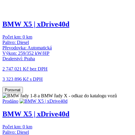
BMW X5 | xDrive40d
Počet km:
0 km
Palivo:
Diesel
Převodovka:
Automatická
Výkon:
259/352 kW/HP
Dealerství:
Praha
2 747 021 Kč
bez DPH
3 323 896 Kč s DPH
Porovnat
Prodáno
BMW X5 | xDrive40d
Počet km:
0 km
Palivo:
Diesel