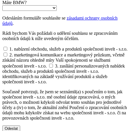
Máte BMW?
Odesláním formuláře souhlasíte se
zásadami ochrany osobních
údajů
.
Rádi bychom Vás požádali o udělení souhlasu se zpracováním
osobních údajů k níže uvedeným účelům.
1. nabízení obchodu, služeb a produktů společnosti invelt - s.r.o.
2. marketingová komunikace a marketingový průzkum, včetně
získání názoru ohledně míry Vaší spokojenosti se službami
společnosti invelt - s.r.o.
3. zasílání personalizovaných nabídek
obchodu, služeb a produktů společnosti invelt - s.r.o.
identifikovaných na základě využívání produktů a služeb
společnosti invelt - s.r.o.
Současně potvrzuji, že jsem se seznámil(a) s poučením o tom, jak
společnost invelt - s.r.o. mé osobní údaje zpracovává, o mých
právech, o možnosti kdykoli odvolat tento souhlas pro jednotlivé
účely a (iv) o tom, že aktuální znění Poučení o zpracování osobních
údajů mohu kdykoliv získat na webu společnosti invelt - s.r.o. či na
provozovnách společnosti invelt - s.r.o.
Odeslat