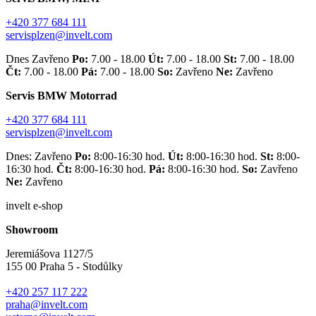
+420 377 684 111
servisplzen@invelt.com
Dnes Zavřeno
Po:
7.00 - 18.00
Út:
7.00 - 18.00
St:
7.00 - 18.00
Čt:
7.00 - 18.00
Pá:
7.00 - 18.00
So:
Zavřeno
Ne:
Zavřeno
Servis BMW Motorrad
+420 377 684 111
servisplzen@invelt.com
Dnes: Zavřeno
Po:
8:00-16:30 hod.
Út:
8:00-16:30 hod.
St:
8:00-
16:30 hod.
Čt:
8:00-16:30 hod.
Pá:
8:00-16:30 hod.
So:
Zavřeno
Ne:
Zavřeno
invelt e-shop
Showroom
Jeremiášova 1127/5
155 00 Praha 5 - Stodůlky
+420 257 117 222
praha@invelt.com