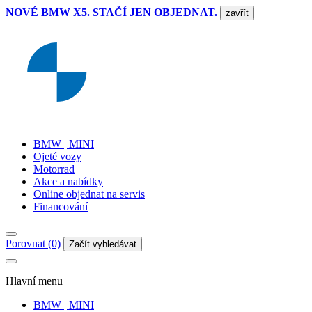
NOVÉ BMW X5. STAČÍ JEN OBJEDNAT.
zavřít
BMW | MINI
Ojeté vozy
Motorrad
Akce a nabídky
Online objednat na servis
Financování
Porovnat (0)
Začít vyhledávat
Hlavní menu
BMW | MINI