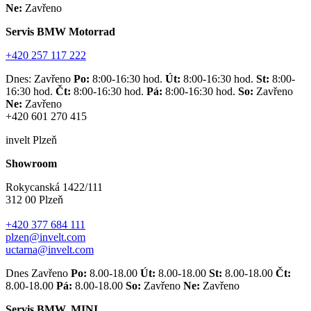
Ne:
Zavřeno
Servis BMW Motorrad
+420 257 117 222
Dnes: Zavřeno
Po:
8:00-16:30 hod.
Út:
8:00-16:30 hod.
St:
8:00-
16:30 hod.
Čt:
8:00-16:30 hod.
Pá:
8:00-16:30 hod.
So:
Zavřeno
Ne:
Zavřeno
+420 601 270 415
invelt Plzeň
Showroom
Rokycanská 1422/111
312 00 Plzeň
+420 377 684 111
plzen@invelt.com
uctarna@invelt.com
Dnes Zavřeno
Po:
8.00-18.00
Út:
8.00-18.00
St:
8.00-18.00
Čt:
8.00-18.00
Pá:
8.00-18.00
So:
Zavřeno
Ne:
Zavřeno
Servis BMW, MINI