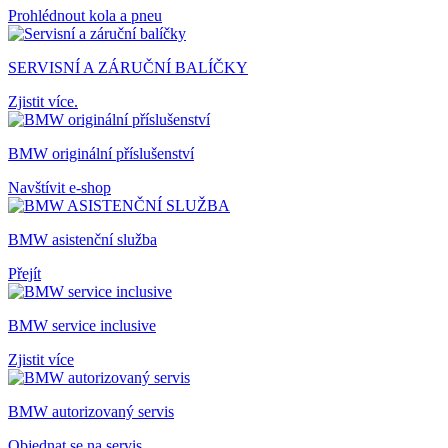
Prohlédnout kola a pneu
SERVISNÍ A ZÁRUČNÍ BALÍČKY
Zjistit více.
BMW originální příslušenství
Navštívit e-shop
BMW asistenční služba
Přejít
BMW service inclusive
Zjistit více
BMW autorizovaný servis
Objednat se na servis