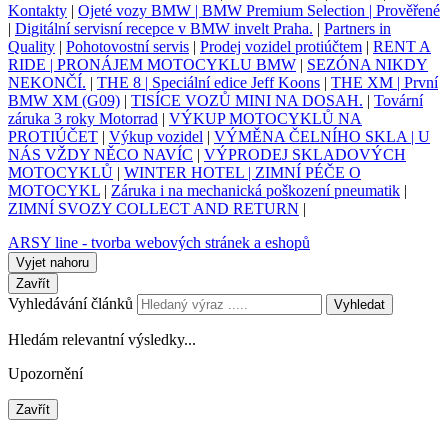
Kontakty
|
Ojeté vozy BMW | BMW Premium Selection | Prověřené
|
Digitální servisní recepce v BMW invelt Praha.
|
Partners in
Quality
|
Pohotovostní servis
|
Prodej vozidel protiúčtem
|
RENT A
RIDE | PRONÁJEM MOTOCYKLU BMW
|
SEZÓNA NIKDY
NEKONČÍ.
|
THE 8 | Speciální edice Jeff Koons
|
THE XM | První
BMW XM (G09)
|
TISÍCE VOZŮ MINI NA DOSAH.
|
Tovární
záruka 3 roky Motorrad
|
VÝKUP MOTOCYKLŮ NA
PROTIÚČET
|
Výkup vozidel
|
VÝMĚNA ČELNÍHO SKLA | U
NÁS VŽDY NĚCO NAVÍC
|
VÝPRODEJ SKLADOVÝCH
MOTOCYKLŮ
|
WINTER HOTEL | ZIMNÍ PÉČE O
MOTOCYKL
|
Záruka i na mechanická poškození pneumatik
|
ZIMNÍ SVOZY COLLECT AND RETURN
|
ARSY line - tvorba webových stránek a eshopů
Vyjet nahoru
Zavřít
Vyhledávání článků
Vyhledat
Hledám relevantní výsledky...
Upozornění
Zavřít