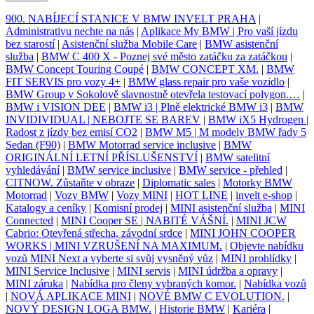
900. NABÍJECÍ STANICE V BMW INVELT PRAHA
|
Administrativu nechte na nás
|
Aplikace My BMW | Pro vaší jízdu
bez starostí
|
Asistenční služba Mobile Care
|
BMW asistenční
služba
|
BMW C 400 X - Poznej své město zatáčku za zatáčkou
|
BMW Concept Touring Coupé
|
BMW CONCEPT XM.
|
BMW
FIT SERVIS pro vozy 4+
|
BMW glass repair pro vaše vozidlo
|
BMW Group v Sokolově slavnostně otevřela testovací polygon.…
|
BMW i VISION DEE
|
BMW i3 | Plně elektrické BMW i3
|
BMW
INVIDIVIDUAL | NEBOJTE SE BAREV
|
BMW iX5 Hydrogen |
Radost z jízdy bez emisí CO2
|
BMW M5 | M modely BMW řady 5
Sedan (F90)
|
BMW Motorrad service inclusive
|
BMW
ORIGINÁLNÍ LETNÍ PŘÍSLUŠENSTVÍ
|
BMW satelitní
vyhledávání
|
BMW service inclusive
|
BMW service - přehled
|
CITNOW. Zůstaňte v obraze
|
Diplomatic sales
|
Motorky BMW
Motorrad
|
Vozy BMW
|
Vozy MINI
|
HOT LINE
|
invelt e-shop
|
Katalogy a ceníky
|
Komisní prodej
|
MINI asistenční služba
|
MINI
Connected
|
MINI Cooper SE | NABITÉ VÁŠNÍ.
|
MINI JCW
Cabrio: Otevřená střecha, závodní srdce
|
MINI JOHN COOPER
WORKS | MINI VZRUŠENÍ NA MAXIMUM.
|
Objevte nabídku
vozů MINI Next a vyberte si svůj vysněný vůz
|
MINI prohlídky
|
MINI Service Inclusive
|
MINI servis
|
MINI údržba a opravy
|
MINI záruka
|
Nabídka pro členy vybraných komor.
|
Nabídka vozů
|
NOVÁ APLIKACE MINI
|
NOVÉ BMW C EVOLUTION.
|
NOVÝ DESIGN LOGA BMW.
|
Historie BMW
|
Kariéra
|