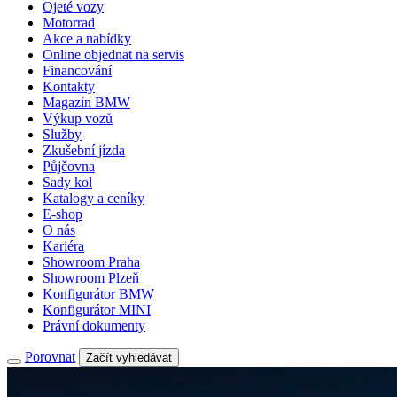
Ojeté vozy
Motorrad
Akce a nabídky
Online objednat na servis
Financování
Kontakty
Magazín BMW
Výkup vozů
Služby
Zkušební jízda
Půjčovna
Sady kol
Katalogy a ceníky
E-shop
O nás
Kariéra
Showroom Praha
Showroom Plzeň
Konfigurátor BMW
Konfigurátor MINI
Právní dokumenty
Porovnat
Začít vyhledávat