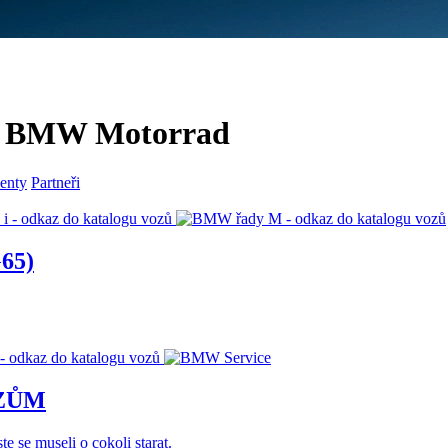
 a BMW Motorrad
enty
Partneři
65)
OZŮM
e se museli o cokoli starat.