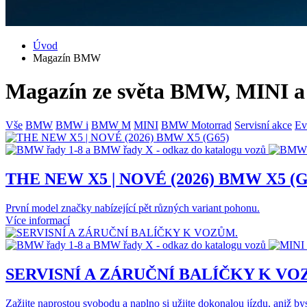
Úvod
Magazín BMW
Magazín ze světa BMW, MINI
Vše
BMW
BMW i
BMW M
MINI
BMW Motorrad
Servisní akce
Ev
THE NEW X5 | NOVÉ (2026) BMW X5 (G
První model značky nabízející pět různých variant pohonu.
Více informací
SERVISNÍ A ZÁRUČNÍ BALÍČKY K V
Zažijte naprostou svobodu a naplno si užijte dokonalou jízdu, aniž byst