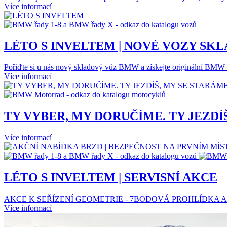
Více informací
LÉTO S INVELTEM | NOVÉ VOZY SK
Pořiďte si u nás nový skladový vůz BMW a získejte originální BMW p
Více informací
TY VYBER, MY DORUČÍME. TY JEZDÍ
Více informací
LÉTO S INVELTEM | SERVISNÍ AKCE
AKCE K SEŘÍZENÍ GEOMETRIE - 7BODOVÁ PROHLÍDKA A
Více informací