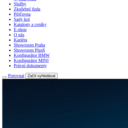
Služby
Zkušební jízda
Půjčovna
Sady kol
Katalogy a ceníky
E-shop
O nás
Kariéra
Showroom Praha
Showroom Plzeň
Konfigurátor BMW
Konfigurátor MINI
Právní dokumenty
Porovnat
Začít vyhledávat