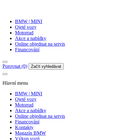
BMW | MINI
Ojeté vozy
Motorrad
Akce a nabídky
Online objednat na servis
Financování
Porovnat (0)
Začít vyhledávat
Hlavní menu
BMW | MINI
Ojeté vozy
Motorrad
Akce a nabídky
Online objednat na servis
Financování
Kontakty
Magazín BMW
Výkup vozů