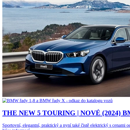
THE NEW 5 TOURING | NOVÉ (2024) B
Sportovní, elegantní, praktický a nyní také čistě elektrický s cenami 