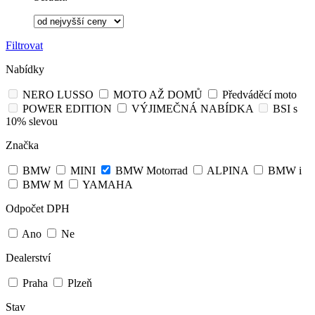
Filtrovat
Nabídky
NERO LUSSO
MOTO AŽ DOMŮ
Předváděcí moto
POWER EDITION
VÝJIMEČNÁ NABÍDKA
BSI s
10% slevou
Značka
BMW
MINI
BMW Motorrad
ALPINA
BMW i
BMW M
YAMAHA
Odpočet DPH
Ano
Ne
Dealerství
Praha
Plzeň
Stav