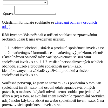
Zpráva
Odesláním formuláře souhlasíte se
zásadami ochrany osobních
údajů
.
Rádi bychom Vás požádali o udělení souhlasu se zpracováním
osobních údajů k níže uvedeným účelům.
1. nabízení obchodu, služeb a produktů společnosti invelt - s.r.o.
2. marketingová komunikace a marketingový průzkum, včetně
získání názoru ohledně míry Vaší spokojenosti se službami
společnosti invelt - s.r.o.
3. zasílání personalizovaných nabídek
obchodu, služeb a produktů společnosti invelt - s.r.o.
identifikovaných na základě využívání produktů a služeb
společnosti invelt - s.r.o.
Současně potvrzuji, že jsem se seznámil(a) s poučením o tom, jak
společnost invelt - s.r.o. mé osobní údaje zpracovává, o mých
právech, o možnosti kdykoli odvolat tento souhlas pro jednotlivé
účely a (iv) o tom, že aktuální znění Poučení o zpracování osobních
údajů mohu kdykoliv získat na webu společnosti invelt - s.r.o. či na
provozovnách společnosti invelt - s.r.o.