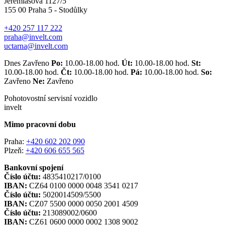
Jeremiášova 1127/5
155 00 Praha 5 - Stodůlky
+420 257 117 222
praha@invelt.com
uctarna@invelt.com
Dnes Zavřeno
Po:
10.00-18.00 hod.
Út:
10.00-18.00 hod.
St:
10.00-18.00 hod.
Čt:
10.00-18.00 hod.
Pá:
10.00-18.00 hod.
So:
Zavřeno
Ne:
Zavřeno
Pohotovostní servisní vozidlo
invelt
Mimo pracovní dobu
Praha:
+420 602 202 090
Plzeň:
+420 606 655 565
Bankovní spojení
Číslo účtu:
4835410217/0100
IBAN:
CZ64 0100 0000 0048 3541 0217
Číslo účtu:
5020014509/5500
IBAN:
CZ07 5500 0000 0050 2001 4509
Číslo účtu:
213089002/0600
IBAN:
CZ61 0600 0000 0002 1308 9002