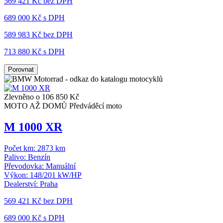
569 421 Kč
bez DPH
689 000 Kč s DPH
589 983 Kč
bez DPH
713 880 Kč s DPH
Porovnat
Zlevněno o 106 850 Kč
MOTO AŽ DOMŮ
Předváděcí moto
M 1000 XR
Počet km:
2873 km
Palivo:
Benzín
Převodovka:
Manuální
Výkon:
148/201 kW/HP
Dealerství:
Praha
569 421 Kč
bez DPH
689 000 Kč s DPH