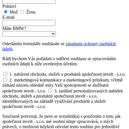
Pohlaví
Muž
Žena
E-mail
Máte BMW?
Odesláním formuláře souhlasíte se
zásadami ochrany osobních
údajů
.
Rádi bychom Vás požádali o udělení souhlasu se zpracováním
osobních údajů k níže uvedeným účelům.
1. nabízení obchodu, služeb a produktů společnosti invelt - s.r.o.
2. marketingová komunikace a marketingový průzkum, včetně
získání názoru ohledně míry Vaší spokojenosti se službami
společnosti invelt - s.r.o.
3. zasílání personalizovaných nabídek
obchodu, služeb a produktů společnosti invelt - s.r.o.
identifikovaných na základě využívání produktů a služeb
společnosti invelt - s.r.o.
Současně potvrzuji, že jsem se seznámil(a) s poučením o tom, jak
společnost invelt - s.r.o. mé osobní údaje zpracovává, o mých
právech, o možnosti kdykoli odvolat tento souhlas pro jednotlivé