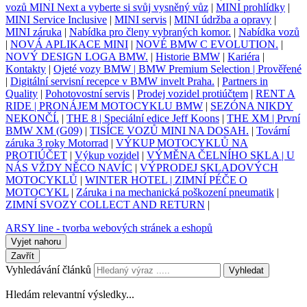
vozů MINI Next a vyberte si svůj vysněný vůz
|
MINI prohlídky
|
MINI Service Inclusive
|
MINI servis
|
MINI údržba a opravy
|
MINI záruka
|
Nabídka pro členy vybraných komor.
|
Nabídka vozů
|
NOVÁ APLIKACE MINI
|
NOVÉ BMW C EVOLUTION.
|
NOVÝ DESIGN LOGA BMW.
|
Historie BMW
|
Kariéra
|
Kontakty
|
Ojeté vozy BMW | BMW Premium Selection | Prověřené
|
Digitální servisní recepce v BMW invelt Praha.
|
Partners in
Quality
|
Pohotovostní servis
|
Prodej vozidel protiúčtem
|
RENT A
RIDE | PRONÁJEM MOTOCYKLU BMW
|
SEZÓNA NIKDY
NEKONČÍ.
|
THE 8 | Speciální edice Jeff Koons
|
THE XM | První
BMW XM (G09)
|
TISÍCE VOZŮ MINI NA DOSAH.
|
Tovární
záruka 3 roky Motorrad
|
VÝKUP MOTOCYKLŮ NA
PROTIÚČET
|
Výkup vozidel
|
VÝMĚNA ČELNÍHO SKLA | U
NÁS VŽDY NĚCO NAVÍC
|
VÝPRODEJ SKLADOVÝCH
MOTOCYKLŮ
|
WINTER HOTEL | ZIMNÍ PÉČE O
MOTOCYKL
|
Záruka i na mechanická poškození pneumatik
|
ZIMNÍ SVOZY COLLECT AND RETURN
|
ARSY line - tvorba webových stránek a eshopů
Vyjet nahoru
Zavřít
Vyhledávání článků
Vyhledat
Hledám relevantní výsledky...