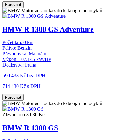
Porovnat
BMW R 1300 GS Adventure
Počet km:
0 km
Palivo:
Benzín
Převodovka:
Manuální
Výkon:
107/145 kW/HP
Dealerství:
Praha
590 438 Kč
bez DPH
714 430 Kč s DPH
Porovnat
Zlevněno o 8 030 Kč
BMW R 1300 GS