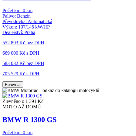
Počet km:
0 km
Palivo:
Benzín
Převodovka:
Automatická
Výkon:
107/145 kW/HP
Dealerství:
Praha
552 893 Kč
bez DPH
669 000 Kč s DPH
583 082 Kč
bez DPH
705 529 Kč s DPH
Porovnat
Zlevněno o 1 391 Kč
MOTO AŽ DOMŮ
BMW R 1300 GS
Počet km:
0 km