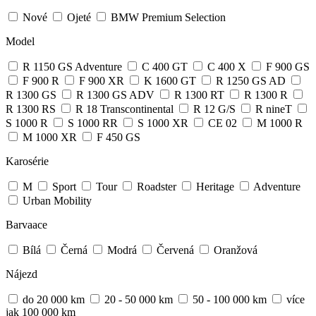
Nové
Ojeté
BMW Premium Selection
Model
R 1150 GS Adventure
C 400 GT
C 400 X
F 900 GS
F 900 R
F 900 XR
K 1600 GT
R 1250 GS AD
R 1300 GS
R 1300 GS ADV
R 1300 RT
R 1300 R
R 1300 RS
R 18 Transcontinental
R 12 G/S
R nineT
S 1000 R
S 1000 RR
S 1000 XR
CE 02
M 1000 R
M 1000 XR
F 450 GS
Karosérie
M
Sport
Tour
Roadster
Heritage
Adventure
Urban Mobility
Barvaace
Bílá
Černá
Modrá
Červená
Oranžová
Nájezd
do 20 000 km
20 - 50 000 km
50 - 100 000 km
více
jak 100 000 km