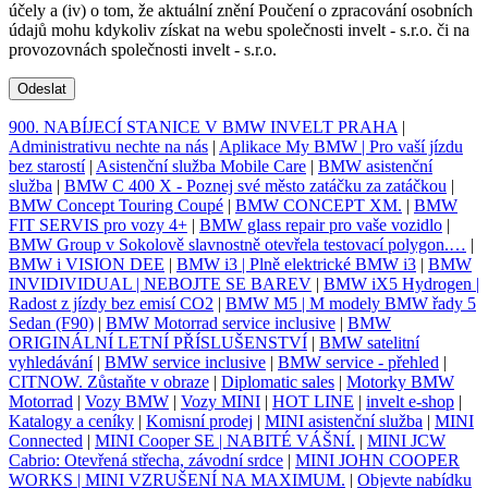
účely a (iv) o tom, že aktuální znění Poučení o zpracování osobních
údajů mohu kdykoliv získat na webu společnosti invelt - s.r.o. či na
provozovnách společnosti invelt - s.r.o.
Odeslat
900. NABÍJECÍ STANICE V BMW INVELT PRAHA
|
Administrativu nechte na nás
|
Aplikace My BMW | Pro vaší jízdu
bez starostí
|
Asistenční služba Mobile Care
|
BMW asistenční
služba
|
BMW C 400 X - Poznej své město zatáčku za zatáčkou
|
BMW Concept Touring Coupé
|
BMW CONCEPT XM.
|
BMW
FIT SERVIS pro vozy 4+
|
BMW glass repair pro vaše vozidlo
|
BMW Group v Sokolově slavnostně otevřela testovací polygon.…
|
BMW i VISION DEE
|
BMW i3 | Plně elektrické BMW i3
|
BMW
INVIDIVIDUAL | NEBOJTE SE BAREV
|
BMW iX5 Hydrogen |
Radost z jízdy bez emisí CO2
|
BMW M5 | M modely BMW řady 5
Sedan (F90)
|
BMW Motorrad service inclusive
|
BMW
ORIGINÁLNÍ LETNÍ PŘÍSLUŠENSTVÍ
|
BMW satelitní
vyhledávání
|
BMW service inclusive
|
BMW service - přehled
|
CITNOW. Zůstaňte v obraze
|
Diplomatic sales
|
Motorky BMW
Motorrad
|
Vozy BMW
|
Vozy MINI
|
HOT LINE
|
invelt e-shop
|
Katalogy a ceníky
|
Komisní prodej
|
MINI asistenční služba
|
MINI
Connected
|
MINI Cooper SE | NABITÉ VÁŠNÍ.
|
MINI JCW
Cabrio: Otevřená střecha, závodní srdce
|
MINI JOHN COOPER
WORKS | MINI VZRUŠENÍ NA MAXIMUM.
|
Objevte nabídku