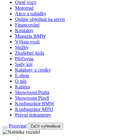
Ojeté vozy
Motorrad
Akce a nabídky
Online objednat na servis
Financování
Kontakty
Magazín BMW
Výkup vozů
Služby
Zkušební jízda
Půjčovna
Sady kol
Katalogy a ceníky
E-shop
O nás
Kariéra
Showroom Praha
Showroom Plzeň
Konfigurátor BMW
Konfigurátor MINI
Právní dokumenty
Porovnat
Začít vyhledávat