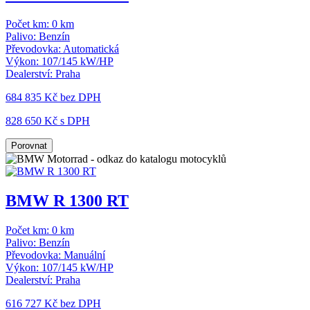
Počet km:
0 km
Palivo:
Benzín
Převodovka:
Automatická
Výkon:
107/145 kW/HP
Dealerství:
Praha
684 835 Kč
bez DPH
828 650 Kč s DPH
Porovnat
BMW R 1300 RT
Počet km:
0 km
Palivo:
Benzín
Převodovka:
Manuální
Výkon:
107/145 kW/HP
Dealerství:
Praha
616 727 Kč
bez DPH