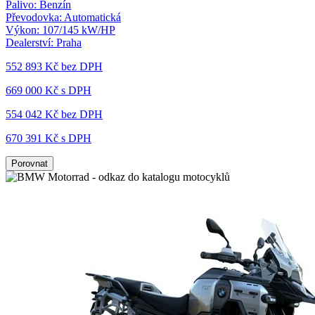
Palivo:
Benzín
Převodovka:
Automatická
Výkon:
107/145 kW/HP
Dealerství:
Praha
552 893 Kč
bez DPH
669 000 Kč s DPH
554 042 Kč
bez DPH
670 391 Kč s DPH
Porovnat