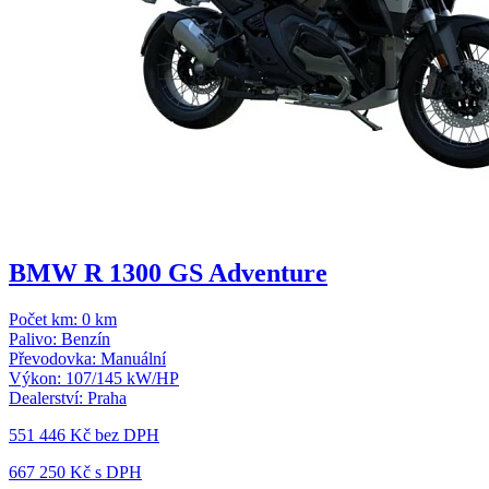
BMW R 1300 GS Adventure
Počet km:
0 km
Palivo:
Benzín
Převodovka:
Manuální
Výkon:
107/145 kW/HP
Dealerství:
Praha
551 446 Kč
bez DPH
667 250 Kč s DPH