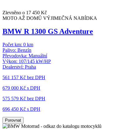
Zlevněno o 17 450 Kč
MOTO AŽ DOMŮ
VÝJIMEČNÁ NABÍDKA
BMW R 1300 GS Adventure
Počet km:
0 km
Palivo:
Benzín
Převodovka:
Manuální
Výkon:
107/145 kW/HP
Dealerství:
Praha
561 157 Kč
bez DPH
679 000 Kč s DPH
575 579 Kč
bez DPH
696 450 Kč s DPH
Porovnat