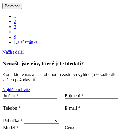
Porovnat
1
2
3
...
9
Další stránka
Načíst další
Nenašli jste vůz, který jste hledali?
Kontaktujte nás a naši obchodní zástupci vyhledají vozidlo dle
vašich požadavků
Najděte mi vůz
Jméno *
Příjmení *
Telefon *
E-mail *
Pobočka *
Cena
Model *