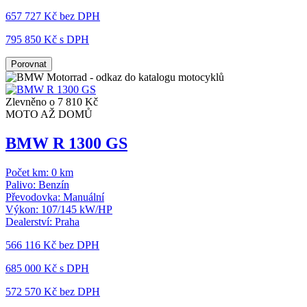
657 727 Kč
bez DPH
795 850 Kč s DPH
Porovnat
Zlevněno o 7 810 Kč
MOTO AŽ DOMŮ
BMW R 1300 GS
Počet km:
0 km
Palivo:
Benzín
Převodovka:
Manuální
Výkon:
107/145 kW/HP
Dealerství:
Praha
566 116 Kč
bez DPH
685 000 Kč s DPH
572 570 Kč
bez DPH