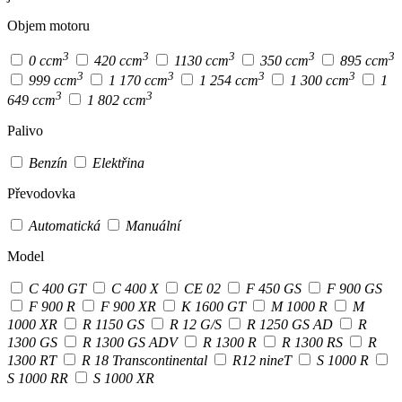
Objem motoru
3
3
3
3
3
0 ccm
420 ccm
1130 ccm
350 ccm
895 ccm
3
3
3
3
999 ccm
1 170 ccm
1 254 ccm
1 300 ccm
1
3
3
649 ccm
1 802 ccm
Palivo
Benzín
Elektřina
Převodovka
Automatická
Manuální
Model
C 400 GT
C 400 X
CE 02
F 450 GS
F 900 GS
F 900 R
F 900 XR
K 1600 GT
M 1000 R
M
1000 XR
R 1150 GS
R 12 G/S
R 1250 GS AD
R
1300 GS
R 1300 GS ADV
R 1300 R
R 1300 RS
R
1300 RT
R 18 Transcontinental
R12 nineT
S 1000 R
S 1000 RR
S 1000 XR