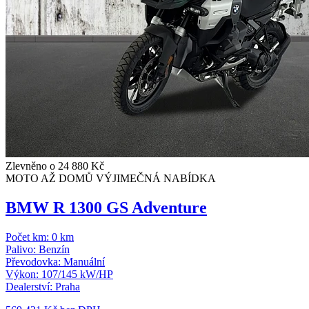
Zlevněno o 24 880 Kč
MOTO AŽ DOMŮ
VÝJIMEČNÁ NABÍDKA
BMW R 1300 GS Adventure
Počet km:
0 km
Palivo:
Benzín
Převodovka:
Manuální
Výkon:
107/145 kW/HP
Dealerství:
Praha