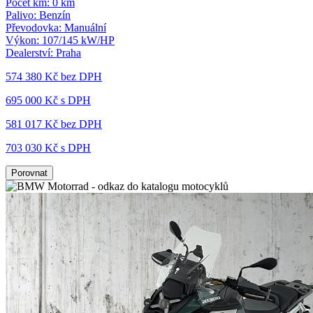
Počet km:
0 km
Palivo:
Benzín
Převodovka:
Manuální
Výkon:
107/145 kW/HP
Dealerství:
Praha
574 380 Kč
bez DPH
695 000 Kč s DPH
581 017 Kč
bez DPH
703 030 Kč s DPH
Porovnat