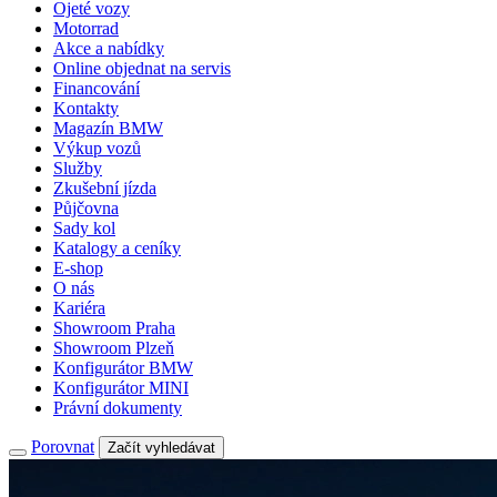
Ojeté vozy
Motorrad
Akce a nabídky
Online objednat na servis
Financování
Kontakty
Magazín BMW
Výkup vozů
Služby
Zkušební jízda
Půjčovna
Sady kol
Katalogy a ceníky
E-shop
O nás
Kariéra
Showroom Praha
Showroom Plzeň
Konfigurátor BMW
Konfigurátor MINI
Právní dokumenty
Porovnat
Začít vyhledávat