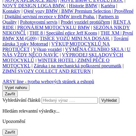
|
NOVÁ APLIKACE MINI
|
NOVÉ BMW C EVOLUTION.
|
NOVÝ DESIGN LOGA BMW.
|
Historie BMW
|
Kariéra
|
Kontakty
|
Ojeté vozy BMW | BMW Premium Selection | Prověřené
|
Digitální servisní recepce v BMW invelt Praha.
|
Partners in
Quality
|
Pohotovostní servis
|
Prodej vozidel protiúčtem
|
RENT A
RIDE | PRONÁJEM MOTOCYKLU BMW
|
SEZÓNA NIKDY
NEKONČÍ.
|
THE 8 | Speciální edice Jeff Koons
|
THE XM | První
BMW XM (G09)
|
TISÍCE VOZŮ MINI NA DOSAH.
|
Tovární
záruka 3 roky Motorrad
|
VÝKUP MOTOCYKLŮ NA
PROTIÚČET
|
Výkup vozidel
|
VÝMĚNA ČELNÍHO SKLA | U
NÁS VŽDY NĚCO NAVÍC
|
VÝPRODEJ SKLADOVÝCH
MOTOCYKLŮ
|
WINTER HOTEL | ZIMNÍ PÉČE O
MOTOCYKL
|
Záruka i na mechanická poškození pneumatik
|
ZIMNÍ SVOZY COLLECT AND RETURN
|
ARSY line - tvorba webových stránek a eshopů
Vyjet nahoru
Zavřít
Vyhledávání článků
Vyhledat
Hledám relevantní výsledky...
Upozornění
Zavřít