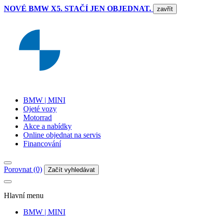
NOVÉ BMW X5. STAČÍ JEN OBJEDNAT.
zavřít
BMW | MINI
Ojeté vozy
Motorrad
Akce a nabídky
Online objednat na servis
Financování
Porovnat (0)
Začít vyhledávat
Hlavní menu
BMW | MINI