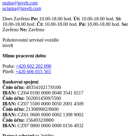
praha@invelt.com
uctarna@invelt.com
Dnes Zavřeno
Po:
10.00-18.00 hod.
Út:
10.00-18.00 hod.
St:
10.00-18.00 hod.
Čt:
10.00-18.00 hod.
Pá:
10.00-18.00 hod.
So:
Zavřeno
Ne:
Zavřeno
Pohotovostní servisní vozidlo
invelt
Mimo pracovní dobu
Praha:
+420 602 202 090
Plzeň:
+420 606 655 565
Bankovní spojení
Číslo účtu:
4835410217/0100
IBAN:
CZ64 0100 0000 0048 3541 0217
Číslo účtu:
5020014509/5500
IBAN:
CZ07 5500 0000 0050 2001 4509
Číslo účtu:
213089002/0600
IBAN:
CZ61 0600 0000 0002 1308 9002
Číslo účtu:
1564932/0800
IBAN:
CZ97 0800 0000 0000 0156 4932
Datová schránka:
2pfdfra