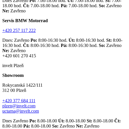
Dnes Zavřeno
Po:
7.00-18.00 hod.
Út:
7.00-18.00 hod.
St:
7.00-
18.00 hod.
Čt:
7.00-18.00 hod.
Pá:
7.00-18.00 hod.
So:
Zavřeno
Ne:
Zavřeno
Servis BMW Motorrad
+420 257 117 222
Dnes: Zavřeno
Po:
8:00-16:30 hod.
Út:
8:00-16:30 hod.
St:
8:00-
16:30 hod.
Čt:
8:00-16:30 hod.
Pá:
8:00-16:30 hod.
So:
Zavřeno
Ne:
Zavřeno
+420 601 270 415
invelt Plzeň
Showroom
Rokycanská 1422/111
312 00 Plzeň
+420 377 684 111
plzen@invelt.com
uctarna@invelt.com
Dnes Zavřeno
Po:
8.00-18.00
Út:
8.00-18.00
St:
8.00-18.00
Čt:
8.00-18.00
Pá:
8.00-18.00
So:
Zavřeno
Ne:
Zavřeno