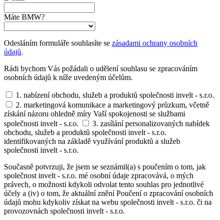
Máte BMW?
Odesláním formuláře souhlasíte se
zásadami ochrany osobních
údajů
.
Rádi bychom Vás požádali o udělení souhlasu se zpracováním
osobních údajů k níže uvedeným účelům.
1. nabízení obchodu, služeb a produktů společnosti invelt - s.r.o.
2. marketingová komunikace a marketingový průzkum, včetně
získání názoru ohledně míry Vaší spokojenosti se službami
společnosti invelt - s.r.o.
3. zasílání personalizovaných nabídek
obchodu, služeb a produktů společnosti invelt - s.r.o.
identifikovaných na základě využívání produktů a služeb
společnosti invelt - s.r.o.
Současně potvrzuji, že jsem se seznámil(a) s poučením o tom, jak
společnost invelt - s.r.o. mé osobní údaje zpracovává, o mých
právech, o možnosti kdykoli odvolat tento souhlas pro jednotlivé
účely a (iv) o tom, že aktuální znění Poučení o zpracování osobních
údajů mohu kdykoliv získat na webu společnosti invelt - s.r.o. či na
provozovnách společnosti invelt - s.r.o.