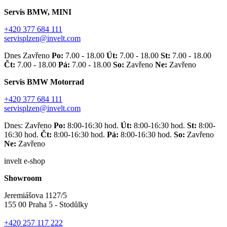
Servis BMW, MINI
+420 377 684 111
servisplzen@invelt.com
Dnes Zavřeno
Po:
7.00 - 18.00
Út:
7.00 - 18.00
St:
7.00 - 18.00
Čt:
7.00 - 18.00
Pá:
7.00 - 18.00
So:
Zavřeno
Ne:
Zavřeno
Servis BMW Motorrad
+420 377 684 111
servisplzen@invelt.com
Dnes: Zavřeno
Po:
8:00-16:30 hod.
Út:
8:00-16:30 hod.
St:
8:00-
16:30 hod.
Čt:
8:00-16:30 hod.
Pá:
8:00-16:30 hod.
So:
Zavřeno
Ne:
Zavřeno
invelt e-shop
Showroom
Jeremiášova 1127/5
155 00 Praha 5 - Stodůlky
+420 257 117 222