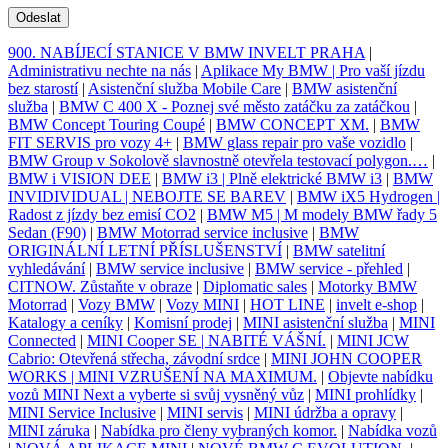
Odeslat
900. NABÍJECÍ STANICE V BMW INVELT PRAHA
|
Administrativu nechte na nás
|
Aplikace My BMW | Pro vaší jízdu
bez starostí
|
Asistenční služba Mobile Care
|
BMW asistenční
služba
|
BMW C 400 X - Poznej své město zatáčku za zatáčkou
|
BMW Concept Touring Coupé
|
BMW CONCEPT XM.
|
BMW
FIT SERVIS pro vozy 4+
|
BMW glass repair pro vaše vozidlo
|
BMW Group v Sokolově slavnostně otevřela testovací polygon.…
|
BMW i VISION DEE
|
BMW i3 | Plně elektrické BMW i3
|
BMW
INVIDIVIDUAL | NEBOJTE SE BAREV
|
BMW iX5 Hydrogen |
Radost z jízdy bez emisí CO2
|
BMW M5 | M modely BMW řady 5
Sedan (F90)
|
BMW Motorrad service inclusive
|
BMW
ORIGINÁLNÍ LETNÍ PŘÍSLUŠENSTVÍ
|
BMW satelitní
vyhledávání
|
BMW service inclusive
|
BMW service - přehled
|
CITNOW. Zůstaňte v obraze
|
Diplomatic sales
|
Motorky BMW
Motorrad
|
Vozy BMW
|
Vozy MINI
|
HOT LINE
|
invelt e-shop
|
Katalogy a ceníky
|
Komisní prodej
|
MINI asistenční služba
|
MINI
Connected
|
MINI Cooper SE | NABITÉ VÁŠNÍ.
|
MINI JCW
Cabrio: Otevřená střecha, závodní srdce
|
MINI JOHN COOPER
WORKS | MINI VZRUŠENÍ NA MAXIMUM.
|
Objevte nabídku
vozů MINI Next a vyberte si svůj vysněný vůz
|
MINI prohlídky
|
MINI Service Inclusive
|
MINI servis
|
MINI údržba a opravy
|
MINI záruka
|
Nabídka pro členy vybraných komor.
|
Nabídka vozů