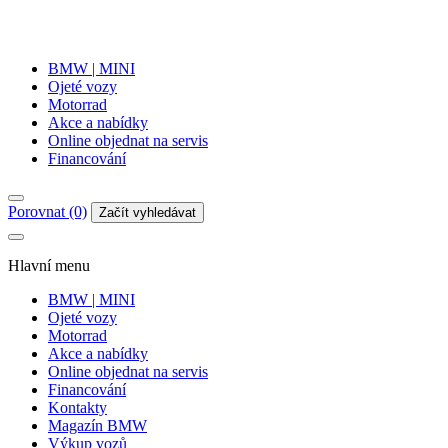
BMW | MINI
Ojeté vozy
Motorrad
Akce a nabídky
Online objednat na servis
Financování
Porovnat (0)
Začít vyhledávat
Hlavní menu
BMW | MINI
Ojeté vozy
Motorrad
Akce a nabídky
Online objednat na servis
Financování
Kontakty
Magazín BMW
Výkup vozů