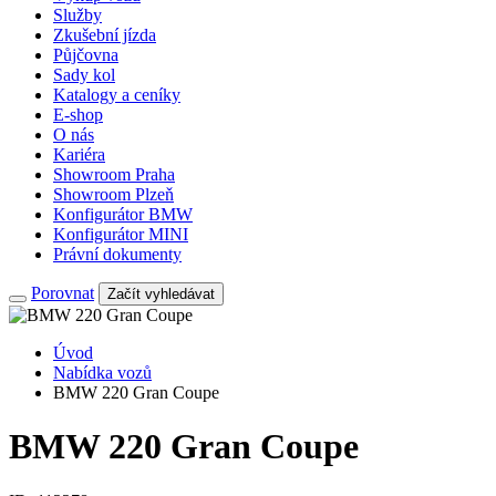
Služby
Zkušební jízda
Půjčovna
Sady kol
Katalogy a ceníky
E-shop
O nás
Kariéra
Showroom Praha
Showroom Plzeň
Konfigurátor BMW
Konfigurátor MINI
Právní dokumenty
Porovnat
Začít vyhledávat
Úvod
Nabídka vozů
BMW 220 Gran Coupe
BMW 220 Gran Coupe