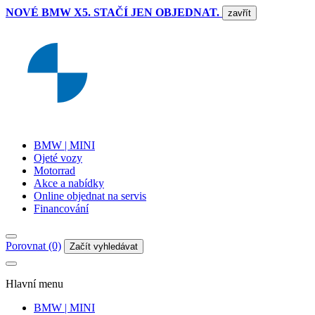
NOVÉ BMW X5. STAČÍ JEN OBJEDNAT.
zavřít
BMW | MINI
Ojeté vozy
Motorrad
Akce a nabídky
Online objednat na servis
Financování
Porovnat (0)
Začít vyhledávat
Hlavní menu
BMW | MINI