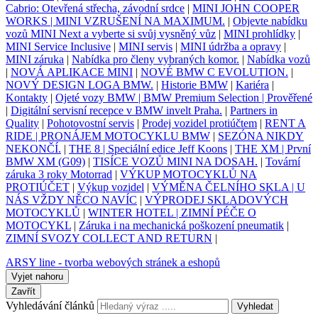
Cabrio: Otevřená střecha, závodní srdce
|
MINI JOHN COOPER
WORKS | MINI VZRUŠENÍ NA MAXIMUM.
|
Objevte nabídku
vozů MINI Next a vyberte si svůj vysněný vůz
|
MINI prohlídky
|
MINI Service Inclusive
|
MINI servis
|
MINI údržba a opravy
|
MINI záruka
|
Nabídka pro členy vybraných komor.
|
Nabídka vozů
|
NOVÁ APLIKACE MINI
|
NOVÉ BMW C EVOLUTION.
|
NOVÝ DESIGN LOGA BMW.
|
Historie BMW
|
Kariéra
|
Kontakty
|
Ojeté vozy BMW | BMW Premium Selection | Prověřené
|
Digitální servisní recepce v BMW invelt Praha.
|
Partners in
Quality
|
Pohotovostní servis
|
Prodej vozidel protiúčtem
|
RENT A
RIDE | PRONÁJEM MOTOCYKLU BMW
|
SEZÓNA NIKDY
NEKONČÍ.
|
THE 8 | Speciální edice Jeff Koons
|
THE XM | První
BMW XM (G09)
|
TISÍCE VOZŮ MINI NA DOSAH.
|
Tovární
záruka 3 roky Motorrad
|
VÝKUP MOTOCYKLŮ NA
PROTIÚČET
|
Výkup vozidel
|
VÝMĚNA ČELNÍHO SKLA | U
NÁS VŽDY NĚCO NAVÍC
|
VÝPRODEJ SKLADOVÝCH
MOTOCYKLŮ
|
WINTER HOTEL | ZIMNÍ PÉČE O
MOTOCYKL
|
Záruka i na mechanická poškození pneumatik
|
ZIMNÍ SVOZY COLLECT AND RETURN
|
ARSY line - tvorba webových stránek a eshopů
Vyjet nahoru
Zavřít
Vyhledávání článků
Vyhledat