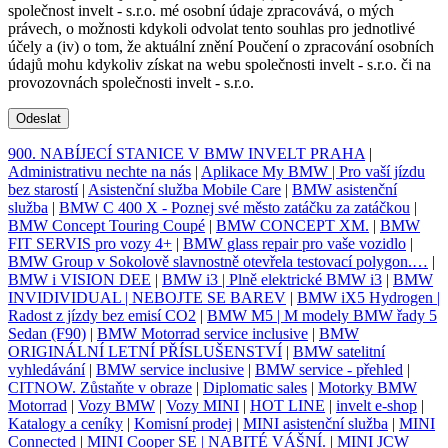
společnost invelt - s.r.o. mé osobní údaje zpracovává, o mých
právech, o možnosti kdykoli odvolat tento souhlas pro jednotlivé
účely a (iv) o tom, že aktuální znění Poučení o zpracování osobních
údajů mohu kdykoliv získat na webu společnosti invelt - s.r.o. či na
provozovnách společnosti invelt - s.r.o.
Odeslat
900. NABÍJECÍ STANICE V BMW INVELT PRAHA
|
Administrativu nechte na nás
|
Aplikace My BMW | Pro vaší jízdu
bez starostí
|
Asistenční služba Mobile Care
|
BMW asistenční
služba
|
BMW C 400 X - Poznej své město zatáčku za zatáčkou
|
BMW Concept Touring Coupé
|
BMW CONCEPT XM.
|
BMW
FIT SERVIS pro vozy 4+
|
BMW glass repair pro vaše vozidlo
|
BMW Group v Sokolově slavnostně otevřela testovací polygon.…
|
BMW i VISION DEE
|
BMW i3 | Plně elektrické BMW i3
|
BMW
INVIDIVIDUAL | NEBOJTE SE BAREV
|
BMW iX5 Hydrogen |
Radost z jízdy bez emisí CO2
|
BMW M5 | M modely BMW řady 5
Sedan (F90)
|
BMW Motorrad service inclusive
|
BMW
ORIGINÁLNÍ LETNÍ PŘÍSLUŠENSTVÍ
|
BMW satelitní
vyhledávání
|
BMW service inclusive
|
BMW service - přehled
|
CITNOW. Zůstaňte v obraze
|
Diplomatic sales
|
Motorky BMW
Motorrad
|
Vozy BMW
|
Vozy MINI
|
HOT LINE
|
invelt e-shop
|
Katalogy a ceníky
|
Komisní prodej
|
MINI asistenční služba
|
MINI
Connected
|
MINI Cooper SE | NABITÉ VÁŠNÍ.
|
MINI JCW