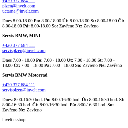
+420 377 684 111
plzen@invelt.com
uctarna@invelt.com
Dnes 8.00-18.00
Po:
8.00-18.00
Út:
8.00-18.00
St:
8.00-18.00
Čt:
8.00-18.00
Pá:
8.00-18.00
So:
Zavřeno
Ne:
Zavřeno
Servis BMW, MINI
+420 377 684 111
servisplzen@invelt.com
Dnes 7.00 - 18.00
Po:
7.00 - 18.00
Út:
7.00 - 18.00
St:
7.00 -
18.00
Čt:
7.00 - 18.00
Pá:
7.00 - 18.00
So:
Zavřeno
Ne:
Zavřeno
Servis BMW Motorrad
+420 377 684 111
servisplzen@invelt.com
Dnes: 8:00-16:30 hod.
Po:
8:00-16:30 hod.
Út:
8:00-16:30 hod.
St:
8:00-16:30 hod.
Čt:
8:00-16:30 hod.
Pá:
8:00-16:30 hod.
So:
Zavřeno
Ne:
Zavřeno
invelt e-shop