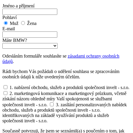
Jméno a příjmení
Pohlaví
Muž
Žena
E-mail
Máte BMW?
Odesláním formuláře souhlasíte se
zásadami ochrany osobních
údajů
.
Rádi bychom Vás požádali o udělení souhlasu se zpracováním
osobních údajů k níže uvedeným účelům.
1. nabízení obchodu, služeb a produktů společnosti invelt - s.r.o.
2. marketingová komunikace a marketingový průzkum, včetně
získání názoru ohledně míry Vaší spokojenosti se službami
společnosti invelt - s.r.o.
3. zasílání personalizovaných nabídek
obchodu, služeb a produktů společnosti invelt - s.r.o.
identifikovaných na základě využívání produktů a služeb
společnosti invelt - s.r.o.
Současně potvrzuji, že jsem se seznámil(a) s poučením o tom, jak