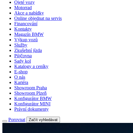
Ojeté vozy
Motorrad
Akce a nabídky
Online objednat na servis
Financování
Kontakty
Magazín BMW
Výkup vozů
Služby
Zkušební jízda
Půjčovna
Sady kol
Katalogy a ceníky
E-shop
O nás
Kariéra
Showroom Praha
Showroom Plzeň
Konfigurátor BMW
Konfigurátor MINI
Právní dokumenty
Porovnat
Začít vyhledávat