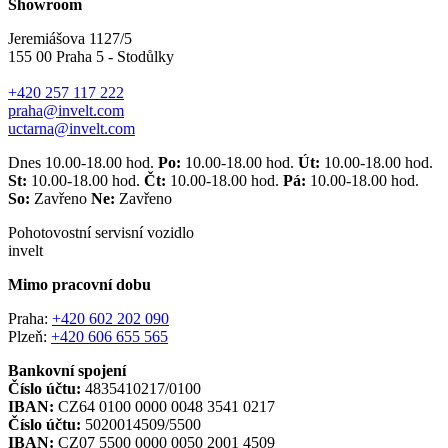
Showroom
Jeremiášova 1127/5
155 00 Praha 5 - Stodůlky
+420 257 117 222
praha@invelt.com
uctarna@invelt.com
Dnes 10.00-18.00 hod.
Po:
10.00-18.00 hod.
Út:
10.00-18.00 hod.
St:
10.00-18.00 hod.
Čt:
10.00-18.00 hod.
Pá:
10.00-18.00 hod.
So:
Zavřeno
Ne:
Zavřeno
Pohotovostní servisní vozidlo
invelt
Mimo pracovní dobu
Praha:
+420 602 202 090
Plzeň:
+420 606 655 565
Bankovní spojení
Číslo účtu:
4835410217/0100
IBAN:
CZ64 0100 0000 0048 3541 0217
Číslo účtu:
5020014509/5500
IBAN:
CZ07 5500 0000 0050 2001 4509