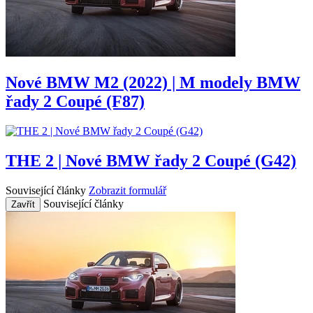
Nové BMW M2 (2022) | M modely BMW
řady 2 Coupé (F87)
THE 2 | Nové BMW řady 2 Coupé (G42)
Související články
Zobrazit formulář
Související články
Zavřít