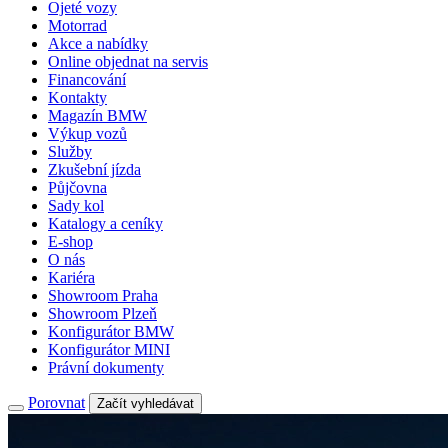
Ojeté vozy
Motorrad
Akce a nabídky
Online objednat na servis
Financování
Kontakty
Magazín BMW
Výkup vozů
Služby
Zkušební jízda
Půjčovna
Sady kol
Katalogy a ceníky
E-shop
O nás
Kariéra
Showroom Praha
Showroom Plzeň
Konfigurátor BMW
Konfigurátor MINI
Právní dokumenty
Porovnat
Začít vyhledávat