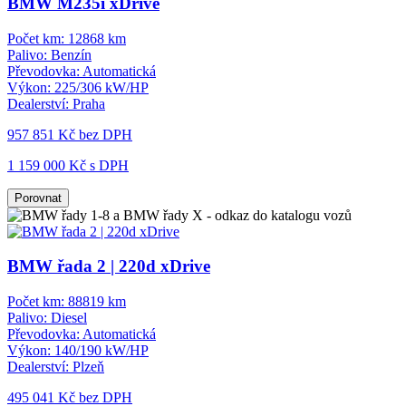
BMW M235i xDrive
Počet km:
12868 km
Palivo:
Benzín
Převodovka:
Automatická
Výkon:
225/306 kW/HP
Dealerství:
Praha
957 851 Kč
bez DPH
1 159 000 Kč s DPH
Porovnat
BMW řada 2 | 220d xDrive
Počet km:
88819 km
Palivo:
Diesel
Převodovka:
Automatická
Výkon:
140/190 kW/HP
Dealerství:
Plzeň
495 041 Kč
bez DPH