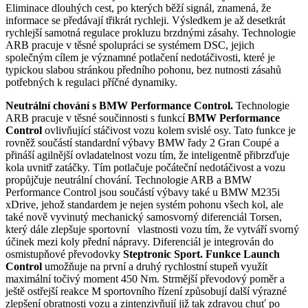
Eliminace dlouhých cest, po kterých běží signál, znamená, že
informace se předávají třikrát rychleji. Výsledkem je až desetkrát
rychlejší samotná regulace prokluzu brzdnými zásahy. Technologie
ARB pracuje v těsné spolupráci se systémem DSC, jejich
společným cílem je významné potlačení nedotáčivosti, které je
typickou slabou stránkou předního pohonu, bez nutnosti zásahů
potřebných k regulaci příčné dynamiky.
Neutrální chování s BMW Performance Control.
Technologie
ARB pracuje v těsné součinnosti s funkcí
BMW Performance
Control
ovlivňující stáčivost vozu kolem svislé osy. Tato funkce je
rovněž součástí standardní výbavy BMW řady 2 Gran Coupé a
přináší agilnější ovladatelnost vozu tím, že inteligentně přibrzďuje
kola uvnitř zatáčky. Tím potlačuje počáteční nedotáčivost a vozu
propůjčuje neutrální chování. Technologie ARB a BMW
Performance Control jsou součástí výbavy také u BMW M235i
xDrive, jehož standardem je nejen systém pohonu všech kol, ale
také nově vyvinutý mechanický samosvorný diferenciál Torsen,
který dále zlepšuje sportovní vlastnosti vozu tím, že vytváří svorný
účinek mezi koly přední nápravy. Diferenciál je integrován do
osmistupňové převodovky
Steptronic Sport. Funkce Launch
Control
umožňuje na první a druhý rychlostní stupeň využít
maximální točivý moment 450 Nm. Strmější převodový poměr a
ještě ostřejší reakce M sportovního řízení způsobují další výrazné
zlepšení obratnosti vozu a zintenzivňují již tak zdravou chuť po