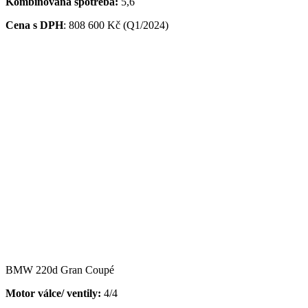
Kombinovaná spotřeba:
5,6
Cena s DPH
:
808 600 Kč (Q1/2024)
BMW 220d Gran Coupé
Motor válce/ ventily:
4/4