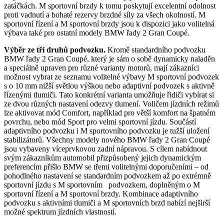
zatáčkách. M sportovní brzdy k tomu poskytují excelentní odolnost
proti vadnutí a bohaté rezervy brzdné síly za všech okolností. M
sportovní řízení a M sportovní brzdy jsou k dispozici jako volitelná
výbava také pro ostatní modely BMW řady 2 Gran Coupé.
Výběr ze tří druhů podvozku.
Kromě standardního podvozku
BMW řady 2 Gran Coupé, který je sám o sobě dynamicky naladěn
a speciálně upraven pro různé varianty motorů, mají zákazníci
možnost vybrat ze seznamu volitelné výbavy M sportovní podvozek
s o 10 mm nižší světlou výškou nebo adaptivní podvozek s aktivně
řízenými tlumiči. Tato konkrétní varianta umožňuje řidiči vybírat si
ze dvou různých nastavení odezvy tlumení. Voličem jízdních režimů
lze aktivovat mód Comfort, například pro větší komfort na špatném
povrchu, nebo mód Sport pro velmi sportovní jízdu. Součástí
adaptivního podvozku i M sportovního podvozku je tužší uložení
stabilizátorů. Všechny modely nového BMW řady 2 Gran Coupé
jsou vybaveny víceprvkovou zadní nápravou. S cílem nabídnout
svým zákazníkům automobil přizpůsobený jejich dynamickým
preferencím přišlo BMW se třemi volitelnými doporučeními – od
pohodlného nastavení se standardním podvozkem až po extrémně
sportovní jízdu s M sportovním podvozkem, doplněným o M
sportovní řízení a M sportovní brzdy. Kombinace adaptivního
podvozku s aktivními tlumiči a M sportovních brzd nabízí nejširší
možné spektrum jízdních vlastností.