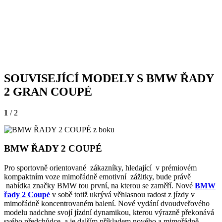
SOUVISEJÍCÍ MODELY S BMW ŘADY
2 GRAN COUPÉ
1
/ 2
BMW ŘADY 2 COUPÉ
Pro sportovně orientované zákazníky, hledající v prémiovém
kompaktním voze mimořádně emotivní zážitky, bude právě
nabídka značky BMW tou první, na kterou se zaměří. Nové
BMW
řady 2 Coupé
v sobě totiž ukrývá věhlasnou radost z jízdy v
mimořádně koncentrovaném balení. Nové vydání dvoudveřového
modelu nadchne svojí jízdní dynamikou, kterou výrazně překonává
svého předchůdce, a je dalším příkladem nového a mimořádně