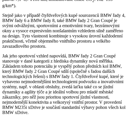
2
g/km*).
Stejně jako v případě čtyřdveřových kupé sourozenců BMW řady 4,
BMW řady 6 a BMW řady 8, také BMW řady 2 Gran Coupé je
svými odvážnými, sportovními a emotivními tvary, bezrámovými
okny a vysoce expresivním nonšalantním vzhledem silně zaměřeno
na design. Tyto vlastnosti kombinuje s vysokou úrovní každodenní
praktičnosti, včetně objemného vnitřního prostoru a velkého
zavazadlového prostoru.
Jak jeho sportovní vzhled napovídá, BMW řady 2 Gran Coupé
stanovuje v dané kategorii z hlediska dynamiky nová měřítka.
Základem tohoto potenciálu je vyspělý pohon předních kol BMW,
který BMW řady 2 Gran Coupé sdílí (společně s řadou dalších
technologických řešení) s BMW řady 1. Čtyřdveřové kupé, které je
vybaveno nejmodernějšími technologiemi podvozku a inovativními
systémy, např. v oblasti obsluhy, zvedá laťku také co se jízdní
dynamiky a agility týče a je ideální volbou pro mladé městské
zákazníky, pro něž jsou prioritou sportovní jízdní vlastnosti,
nejmodernější konektivita a velkorysý vnitřní prostor. V provedení
BMW M235i xDrive je součástí standardní výbavy pohon všech kol
BMW xDrive.