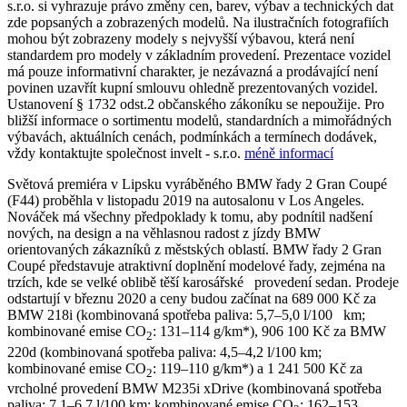
s.r.o. si vyhrazuje právo změny cen, barev, výbav a technických dat
zde popsaných a zobrazených modelů. Na ilustračních fotografiích
mohou být zobrazeny modely s nejvyšší výbavou, která není
standardem pro modely v základním provedení. Prezentace vozidel
má pouze informativní charakter, je nezávazná a prodávající není
povinen uzavřít kupní smlouvu ohledně prezentovaných vozidel.
Ustanovení § 1732 odst.2 občanského zákoníku se nepoužije. Pro
bližší informace o sortimentu modelů, standardních a mimořádných
výbavách, aktuálních cenách, podmínkách a termínech dodávek,
vždy kontaktujte společnost invelt - s.r.o.
méně informací
Světová premiéra v Lipsku vyráběného BMW řady 2 Gran Coupé
(F44) proběhla v listopadu 2019 na autosalonu v Los Angeles.
Nováček má všechny předpoklady k tomu, aby podnítil nadšení
nových, na design a na věhlasnou radost z jízdy BMW
orientovaných zákazníků z městských oblastí. BMW řady 2 Gran
Coupé představuje atraktivní doplnění modelové řady, zejména na
trzích, kde se velké oblibě těší karosářské provedení sedan. Prodeje
odstartují v březnu 2020 a ceny budou začínat na 689 000 Kč za
BMW 218i (kombinovaná spotřeba paliva: 5,7–5,0 l/100 km;
kombinované emise CO
: 131–114 g/km*), 906 100 Kč za BMW
2
220d (kombinovaná spotřeba paliva: 4,5–4,2 l/100 km;
kombinované emise CO
: 119–110 g/km*) a 1 241 500 Kč za
2
vrcholné provedení BMW M235i xDrive (kombinovaná spotřeba
paliva: 7,1–6,7 l/100 km; kombinované emise CO
: 162–153