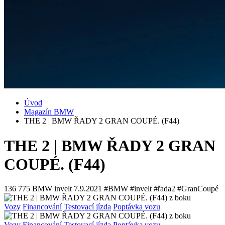
Úvod
Magazín BMW
THE 2 | BMW ŘADY 2 GRAN COUPÉ. (F44)
THE 2 | BMW ŘADY 2 GRAN
COUPÉ. (F44)
136 775
BMW invelt
7.9.2021
#BMW #invelt #řada2 #GranCoupé
Vozy
Financování
Testovací jízda
Poptávka vozu
Vozy
Financování
Testovací jízda
Poptávka vozu