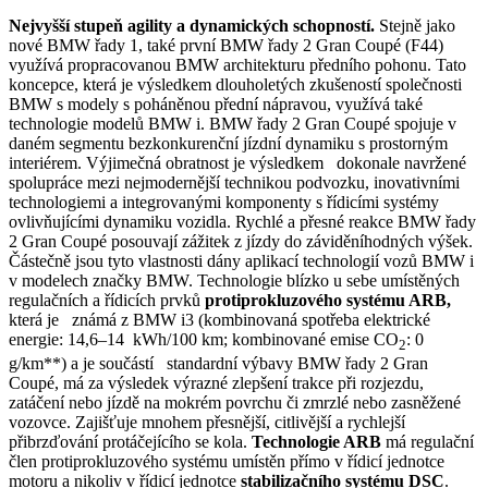
Nejvyšší stupeň agility a dynamických schopností.
Stejně jako
nové BMW řady 1, také první BMW řady 2 Gran Coupé (F44)
využívá propracovanou BMW architekturu předního pohonu. Tato
koncepce, která je výsledkem dlouholetých zkušeností společnosti
BMW s modely s poháněnou přední nápravou, využívá také
technologie modelů BMW i. BMW řady 2 Gran Coupé spojuje v
daném segmentu bezkonkurenční jízdní dynamiku s prostorným
interiérem. Výjimečná obratnost je výsledkem dokonale navržené
spolupráce mezi nejmodernější technikou podvozku, inovativními
technologiemi a integrovanými komponenty s řídicími systémy
ovlivňujícími dynamiku vozidla. Rychlé a přesné reakce BMW řady
2 Gran Coupé posouvají zážitek z jízdy do záviděníhodných výšek.
Částečně jsou tyto vlastnosti dány aplikací technologií vozů BMW i
v modelech značky BMW. Technologie blízko u sebe umístěných
regulačních a řídicích prvků
protiprokluzového systému ARB,
která je známá z BMW i3 (kombinovaná spotřeba elektrické
energie: 14,6–14 kWh/100 km; kombinované emise CO
: 0
2
g/km**) a je součástí standardní výbavy BMW řady 2 Gran
Coupé, má za výsledek výrazné zlepšení trakce při rozjezdu,
zatáčení nebo jízdě na mokrém povrchu či zmrzlé nebo zasněžené
vozovce. Zajišťuje mnohem přesnější, citlivější a rychlejší
přibrzďování protáčejícího se kola.
Technologie ARB
má regulační
člen protiprokluzového systému umístěn přímo v řídicí jednotce
motoru a nikoliv v řídicí jednotce
stabilizačního systému DSC
.