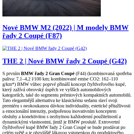
Nové BMW M2 (2022) | M modely BMW
řady 2 Coupé (F87)
THE 2 | Nové BMW řady 2 Coupé (G42)
S prvním
BMW řady 2 Gran Coupé
(F44) (kombinovaná spotřeba
paliva: 7,1–4,2 l/100 km; kombinované emise CO2: 162–110
g/km*) BMW vůbec poprvé přináší koncept čtyřdveřového kupé,
který zažívá obrovský úspěch ve vyšších automobilových
kategoriích, také do segmentu prémiových kompaktních automobilů.
Tato elegantnější alternativa ke klasickému sedanu slaví svoji
premiéru s neokoukanou dávkou individuality, estetické přitažlivosti
a emocionální intenzity, podpořenou inovativním konceptem
obsluhy a konektivitou s nezbytnou každodenní použitelností a
dynamickými vlastnostmi, jimiž je BMW proslulé. Extrovertní
čtyřdveřové kupé BMW řady 2 Gran Coupé se bude prodávat po
celém světě a je obzvláště lákavou vstupenkou do produktového