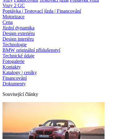
Vozy 2 GC
Poptávka | Testovací jízda | Financování
Motorizace
Cena
Jízdní dynamika
Design exteriéru
Design interiéru
Technologie
BMW originální příslušenství
Technické údaje
Fotogalerie
Kontakty
Katalogy | ceníky
Financování
Dokumenty
Související články