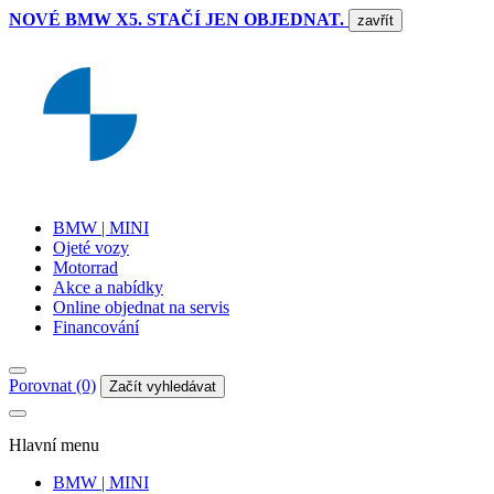
NOVÉ BMW X5. STAČÍ JEN OBJEDNAT.
zavřít
BMW | MINI
Ojeté vozy
Motorrad
Akce a nabídky
Online objednat na servis
Financování
Porovnat (0)
Začít vyhledávat
Hlavní menu
BMW | MINI