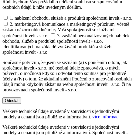
Rádi bychom Vás požádali o udělení souhlasu se zpracováním
osobních údajů k níže uvedeným účelům.
1. nabízení obchodu, služeb a produktů společnosti invelt - s.r.o.
2. marketingová komunikace a marketingový průzkum, včetně
získání názoru ohledně míry Vaší spokojenosti se službami
společnosti invelt - s.r.o.
3. zasílání personalizovaných nabídek
obchodu, služeb a produktů společnosti invelt - s.r.o.
identifikovaných na základě využívání produktů a služeb
společnosti invelt - s.r.o.
Současně potvrzuji, že jsem se seznámil(a) s poučením o tom, jak
společnost invelt - s.r.o. mé osobní údaje zpracovává, o mých
právech, o možnosti kdykoli odvolat tento souhlas pro jednotlivé
účely a (iv) o tom, že aktuální znění Poučení o zpracování osobních
údajů mohu kdykoliv získat na webu společnosti invelt - s.r.o. či na
provozovnách společnosti invelt - s.r.o.
Odeslat
Veškeré technické údaje uvedené v souvislosti s jednotlivými
modely a cenami jsou přibližné a informativní.
více informací
Veškeré technické údaje uvedené v souvislosti s jednotlivými
modely a cenami jsou přibližné a informativní. Společnost invelt -