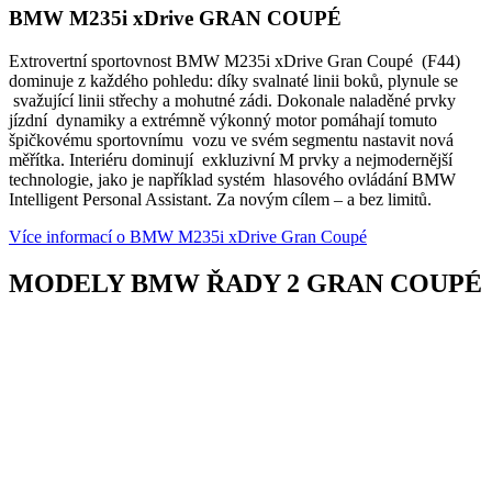
BMW M235i xDrive GRAN COUPÉ
Extrovertní sportovnost BMW M235i xDrive Gran Coupé (F44)
dominuje z každého pohledu: díky svalnaté linii boků, plynule se
svažující linii střechy a mohutné zádi. Dokonale naladěné prvky
jízdní dynamiky a extrémně výkonný motor pomáhají tomuto
špičkovému sportovnímu vozu ve svém segmentu nastavit nová
měřítka. Interiéru dominují exkluzivní M prvky a nejmodernější
technologie, jako je například systém hlasového ovládání BMW
Intelligent Personal Assistant. Za novým cílem – a bez limitů.
Více informací o BMW M235i xDrive Gran Coupé
MODELY BMW ŘADY 2 GRAN COUPÉ