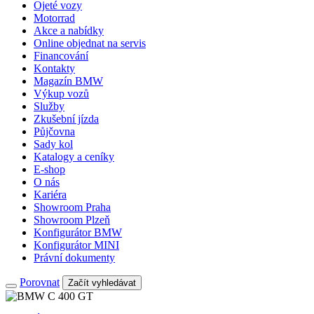
Ojeté vozy
Motorrad
Akce a nabídky
Online objednat na servis
Financování
Kontakty
Magazín BMW
Výkup vozů
Služby
Zkušební jízda
Půjčovna
Sady kol
Katalogy a ceníky
E-shop
O nás
Kariéra
Showroom Praha
Showroom Plzeň
Konfigurátor BMW
Konfigurátor MINI
Právní dokumenty
Porovnat
Začít vyhledávat