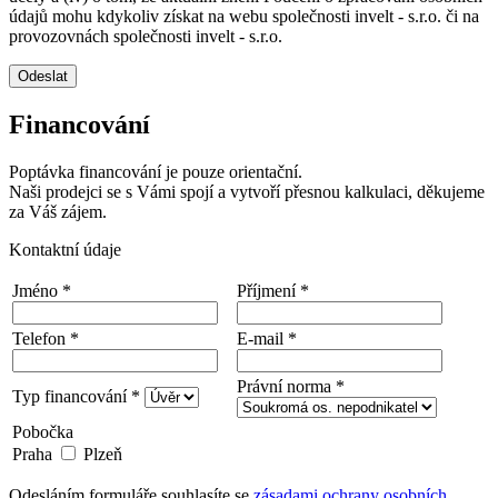
údajů mohu kdykoliv získat na webu společnosti invelt - s.r.o. či na
provozovnách společnosti invelt - s.r.o.
Odeslat
Financování
Poptávka financování je pouze orientační.
Naši prodejci se s Vámi spojí a vytvoří přesnou kalkulaci, děkujeme
za Váš zájem.
Kontaktní údaje
Jméno *
Příjmení *
Telefon *
E-mail *
Právní norma *
Typ financování *
Pobočka
Praha
Plzeň
Odesláním formuláře souhlasíte se
zásadami ochrany osobních