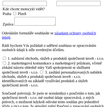
Kde chcete motocykl vidět?
Praha
Plzeň
Zpráva
Odesláním formuláře souhlasíte se
zásadami ochrany osobních
údajů
.
Rádi bychom Vás požádali o udělení souhlasu se zpracováním
osobních údajů k níže uvedeným účelům.
1. nabízení obchodu, služeb a produktů společnosti invelt - s.r.o.
2. marketingová komunikace a marketingový průzkum, včetně
získání názoru ohledně míry Vaší spokojenosti se službami
společnosti invelt - s.r.o.
3. zasílání personalizovaných nabídek
obchodu, služeb a produktů společnosti invelt - s.r.o.
identifikovaných na základě využívání produktů a služeb
společnosti invelt - s.r.o.
Současně potvrzuji, že jsem se seznámil(a) s poučením o tom, jak
společnost invelt - s.r.o. mé osobní údaje zpracovává, o mých
právech, o možnosti kdykoli odvolat tento souhlas pro jednotlivé
účely a (iv) o tom, že aktuální znění Poučení o zpracování osobních