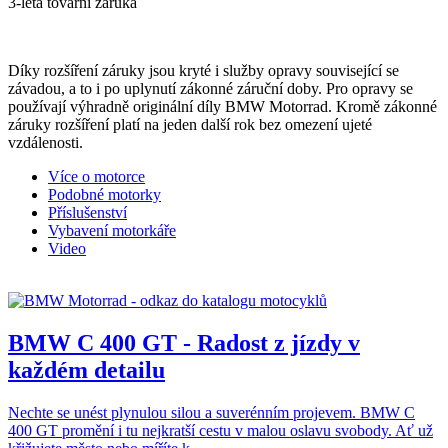
3-letá tovární záruka
Díky rozšíření záruky jsou kryté i služby opravy související se
závadou, a to i po uplynutí zákonné záruční doby. Pro opravy se
používají výhradně originální díly BMW Motorrad. Kromě zákonné
záruky rozšíření platí na jeden další rok bez omezení ujeté
vzdálenosti.
Více o motorce
Podobné motorky
Příslušenství
Vybavení motorkáře
Video
BMW C 400 GT - Radost z jízdy v
každém detailu
Nechte se unést plynulou silou a suverénním projevem. BMW C
400 GT promění i tu nejkratší cestu v malou oslavu svobody. Ať už