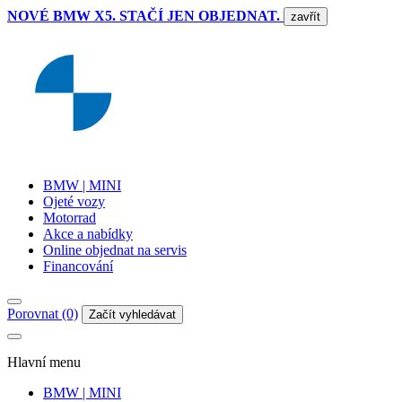
NOVÉ BMW X5. STAČÍ JEN OBJEDNAT.
zavřít
BMW | MINI
Ojeté vozy
Motorrad
Akce a nabídky
Online objednat na servis
Financování
Porovnat (0)
Začít vyhledávat
Hlavní menu
BMW | MINI