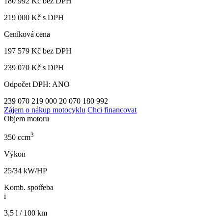
180 992 Kč
bez DPH
219 000 Kč s DPH
Ceníková cena
197 579 Kč
bez DPH
239 070 Kč s DPH
Odpočet DPH: ANO
239 070
219 000
20 070
180 992
Zájem o nákup motocyklu
Chci financovat
Objem motoru
3
350 ccm
Výkon
25/34 kW/HP
Komb. spotřeba
i
3,5 l / 100 km