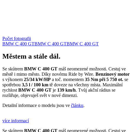
Počet fotografii
BMW C 400 GT
BMW C 400 GT
BMW C 400 GT
Městem a stále dál.
Se skútrem
BMW C 400 GT
máš neomezené možnosti. Cestuj ve
městě i mimo město. Díky novému Ride by Wire.
Benzínový motor
s výkonem
25/34 kW/HP
a toč. momentem
35 Nm při 5 750 ot.
se
spotřebou
3,5 l / 100 km
tě doveze na všechny místa. Maximální
rychlost
BMW C 400 GT
je
139 km/h
. Tvůj akční rádius se
rozšiřuje, objevuješ svět v nové dimenzi.
Detailní informace o modelu jsou ve
článku
.
více informací
Se skútrem
BMW C 400 GT
máš neomezené možnosti. Cestuj ve