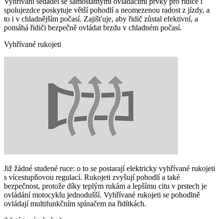
Vyhřívání sedadel se samostatnými ovládacími prvky pro řidiče i
spolujezdce poskytuje větší pohodlí a neomezenou radost z jízdy, a
to i v chladnějším počasí. Zajišťuje, aby řidič zůstal efektivní, a
pomáhá řidiči bezpečně ovládat brzdu v chladném počasí.
Vyhřívané rukojeti
Již žádné studené ruce: o to se postarají elektricky vyhřívané rukojeti
s vícestupňovou regulací. Rukojeti zvyšují pohodlí a také
bezpečnost, protože díky teplým rukám a lepšímu citu v prstech je
ovládání motocyklu jednodušší. Vyhřívané rukojeti se pohodlně
ovládají multifunkčním spínačem na řidítkách.