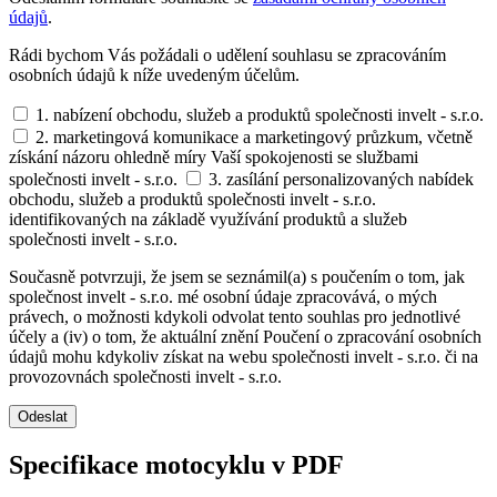
údajů
.
Rádi bychom Vás požádali o udělení souhlasu se zpracováním
osobních údajů k níže uvedeným účelům.
1. nabízení obchodu, služeb a produktů společnosti invelt - s.r.o.
2. marketingová komunikace a marketingový průzkum, včetně
získání názoru ohledně míry Vaší spokojenosti se službami
společnosti invelt - s.r.o.
3. zasílání personalizovaných nabídek
obchodu, služeb a produktů společnosti invelt - s.r.o.
identifikovaných na základě využívání produktů a služeb
společnosti invelt - s.r.o.
Současně potvrzuji, že jsem se seznámil(a) s poučením o tom, jak
společnost invelt - s.r.o. mé osobní údaje zpracovává, o mých
právech, o možnosti kdykoli odvolat tento souhlas pro jednotlivé
účely a (iv) o tom, že aktuální znění Poučení o zpracování osobních
údajů mohu kdykoliv získat na webu společnosti invelt - s.r.o. či na
provozovnách společnosti invelt - s.r.o.
Odeslat
Specifikace motocyklu v PDF