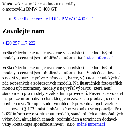
V této sekci si můžete stáhnout materiály
o motocyklu BMW C 400 GT
Specifikace vozu v PDF - BMW C 400 GT
Zavolejte nám
+420 257 117 222
Veškeré technické údaje uvedené v souvislosti s jednotlivými
modely a cenami jsou přibližné a informativní.
více informací
Veškeré technické údaje uvedené v souvislosti s jednotlivými
modely a cenami jsou přibližné a informativní. Společnost invelt -
s.r.o. si vyhrazuje právo změny cen, barev, výbav a technických dat
zde popsaných a zobrazených modelů. Na ilustračních fotografiích
mohou být zobrazeny modely s nejvyšší výbavou, která není
standardem pro modely v základním provedení. Prezentace vozidel
má pouze informativní charakter, je nezávazná a prodávající není
povinen uzavřít kupní smlouvu ohledně prezentovaných vozidel.
Ustanovení § 1732 odst.2 občanského zákoníku se nepoužije. Pro
bližší informace o sortimentu modelů, standardních a mimořádných
výbavách, aktuálních cenách, podmínkách a termínech dodávek,
vždy kontaktujte společnost invelt - s.r.o.
méně informací