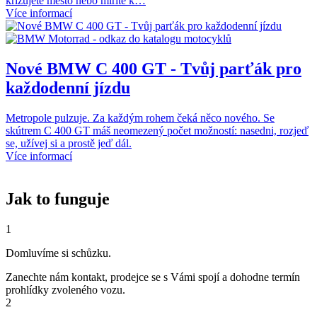
křižujete město nebo míříte k…
Více informací
Nové BMW C 400 GT - Tvůj parťák pro
každodenní jízdu
Metropole pulzuje. Za každým rohem čeká něco nového. Se
skútrem C 400 GT máš neomezený počet možností: nasedni, rozjeď
se, užívej si a prostě jeď dál.
Více informací
Jak to funguje
1
Domluvíme si schůzku.
Zanechte nám kontakt, prodejce se s Vámi spojí a dohodne termín
prohlídky zvoleného vozu.
2