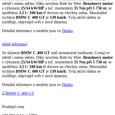
městě i mimo město. Díky novému Ride by Wire.
Benzínový motor
s výkonem
25/34 kW/HP
a toč. momentem
35 Nm při 5 750 ot.
se
spotřebou
3,5 l / 100 km
tě doveze na všechny místa. Maximální
rychlost
BMW C 400 GT
je
139 km/h
. Tvůj akční rádius se
rozšiřuje, objevuješ svět v nové dimenzi.
Detailní informace o modelu jsou ve
článku
.
méně informací
Se skútrem
BMW C 400 GT
máš neomezené možnosti. Cestuj ve
městě i mimo město. Díky novému Ride by Wire.
Benzínový motor
s výkonem
25/34 kW/HP
a toč. momentem
35 Nm při 5 750 ot.
se
spotřebou
3,5 l / 100 km
tě doveze na všechny místa. Maximální
rychlost
BMW C 400 GT
je
139 km/h
. Tvůj akční rádius se
rozšiřuje, objevuješ svět v nové dimenzi.
Detailní informace o modelu jsou ve
článku
.
Prodejní cena