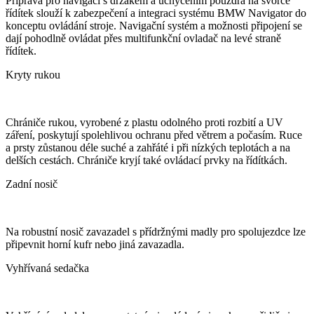
Příprava pro navigaci s držákem a uchycením pouzdra na svorce
řídítek slouží k zabezpečení a integraci systému BMW Navigator do
konceptu ovládání stroje. Navigační systém a možnosti připojení se
dají pohodlně ovládat přes multifunkční ovladač na levé straně
řídítek.
Kryty rukou
Chrániče rukou, vyrobené z plastu odolného proti rozbití a UV
záření, poskytují spolehlivou ochranu před větrem a počasím. Ruce
a prsty zůstanou déle suché a zahřáté i při nízkých teplotách a na
delších cestách. Chrániče kryjí také ovládací prvky na řídítkách.
Zadní nosič
Na robustní nosič zavazadel s přídržnými madly pro spolujezdce lze
připevnit horní kufr nebo jiná zavazadla.
Vyhřívaná sedačka