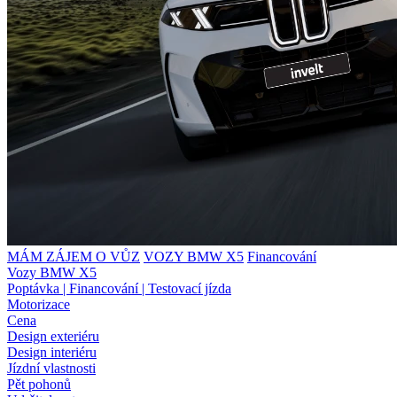
MÁM ZÁJEM O VŮZ
VOZY BMW X5
Financování
Vozy BMW X5
Poptávka | Financování | Testovací jízda
Motorizace
Cena
Design exteriéru
Design interiéru
Jízdní vlastnosti
Pět pohonů