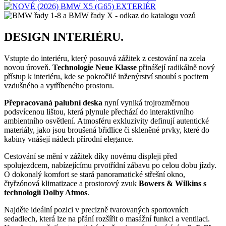
DESIGN INTERIÉRU.
Vstupte do interiéru, který posouvá zážitek z cestování na zcela
novou úroveň.
Technologie Neue Klasse
přinášejí radikálně nový
přístup k interiéru, kde se pokročilé inženýrství snoubí s pocitem
vzdušného a vytříbeného prostoru.
Přepracovaná palubní deska
nyní vyniká trojrozměrnou
podsvícenou lištou, která plynule přechází do interaktivního
ambientního osvětlení. Atmosféru exkluzivity definují autentické
materiály, jako jsou broušená břidlice či skleněné prvky, které do
kabiny vnášejí nádech přírodní elegance.
Cestování se mění v zážitek díky novému displeji před
spolujezdcem, nabízejícímu prvotřídní zábavu po celou dobu jízdy.
O dokonalý komfort se stará panoramatické střešní okno,
čtyřzónová klimatizace a prostorový zvuk
Bowers & Wilkins s
technologií Dolby Atmos
.
Najděte ideální pozici v precizně tvarovaných sportovních
sedadlech, která lze na přání rozšířit o masážní funkci a ventilaci.