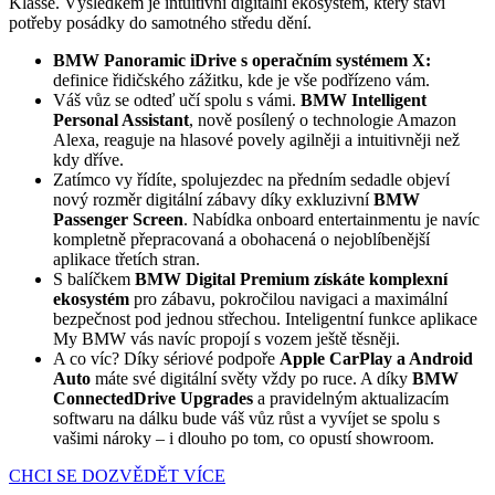
Klasse. Výsledkem je intuitivní digitální ekosystém, který staví
potřeby posádky do samotného středu dění.
BMW Panoramic iDrive s operačním systémem X:
definice řidičského zážitku, kde je vše podřízeno vám.
Váš vůz se odteď učí spolu s vámi.
BMW Intelligent
Personal Assistant
, nově posílený o technologie Amazon
Alexa, reaguje na hlasové povely agilněji a intuitivněji než
kdy dříve.
Zatímco vy řídíte, spolujezdec na předním sedadle objeví
nový rozměr digitální zábavy díky exkluzivní
BMW
Passenger Screen
. Nabídka onboard entertainmentu je navíc
kompletně přepracovaná a obohacená o nejoblíbenější
aplikace třetích stran.
S balíčkem
BMW Digital Premium získáte komplexní
ekosystém
pro zábavu, pokročilou navigaci a maximální
bezpečnost pod jednou střechou. Inteligentní funkce aplikace
My BMW vás navíc propojí s vozem ještě těsněji.
A co víc? Díky sériové podpoře
Apple CarPlay a Android
Auto
máte své digitální světy vždy po ruce. A díky
BMW
ConnectedDrive Upgrades
a pravidelným aktualizacím
softwaru na dálku bude váš vůz růst a vyvíjet se spolu s
vašimi nároky – i dlouho po tom, co opustí showroom.
CHCI SE DOZVĚDĚT VÍCE