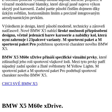
výrazně modelované blatníky, které dávají jasně najevo výkon
ukrytý pod karoserií. Zadní partie působí čistším dojmem díky
úzkým světlům, horizontálním liniím a precizně integrovaným
aerodynamickým prvkům.
Výsledkem je design, který působí moderně, technicky a zároveň
nadčasově. Nové BMW X5 nabízí
široké možnosti přizpůsobení
designu, včetně jedenácti barev karoserie a nabídky kol, která
nyní zahrnuje i 23palcové varianty
.
M sportovní paket a M
sportovní paket Pro
podtrhnou sportovní charakter nového BMW
X5.
BMW X5 M60e xDrive přináší specifické vizuální prvky
, které
zdůrazňují jeho roli sportovní vlajkové lodi. Mezi tyto prvky patří
nápadný zadní spoiler a žluté světlomety M Yellow Lights. M
sportovní paket a M sportovní paket Pro podtrhují sportovní
charakter nového BMW X5.
CHCI SVÉ BMW X5
BMW X5 M60e xDrive.