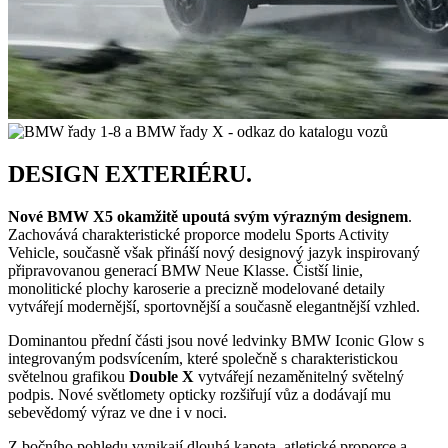
DESIGN EXTERIÉRU.
Nové BMW X5 okamžitě upoutá svým výrazným designem
.
Zachovává charakteristické proporce modelu Sports Activity
Vehicle, současně však přináší nový designový jazyk inspirovaný
připravovanou generací BMW Neue Klasse. Čistší linie,
monolitické plochy karoserie a precizně modelované detaily
vytvářejí modernější, sportovnější a současně elegantnější vzhled.
Dominantou přední části jsou nové ledvinky BMW Iconic Glow s
integrovaným podsvícením, které společně s charakteristickou
světelnou grafikou
Double X
vytvářejí nezaměnitelný světelný
podpis. Nové světlomety opticky rozšiřují vůz a dodávají mu
sebevědomý výraz ve dne i v noci.
Z bočního pohledu vynikají dlouhá kapota, atletické proporce a