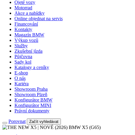
Ojeté vozy
Motorrad
Akce a nabídky
Online objednat na servis
Financování
Kontakty
Magazín BMW
Výkup vozů
Služby
Zkušební jízda
Půjčovna
Sady kol
Katalogy a ceníky
E-shop
O nás
Kariéra
Showroom Praha
Showroom Plzeň
Konfigurátor BMW
Konfigurátor MINI
Právní dokumenty
Porovnat
Začít vyhledávat