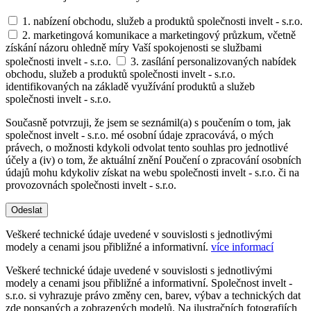
1. nabízení obchodu, služeb a produktů společnosti invelt - s.r.o.
2. marketingová komunikace a marketingový průzkum, včetně
získání názoru ohledně míry Vaší spokojenosti se službami
společnosti invelt - s.r.o.
3. zasílání personalizovaných nabídek
obchodu, služeb a produktů společnosti invelt - s.r.o.
identifikovaných na základě využívání produktů a služeb
společnosti invelt - s.r.o.
Současně potvrzuji, že jsem se seznámil(a) s poučením o tom, jak
společnost invelt - s.r.o. mé osobní údaje zpracovává, o mých
právech, o možnosti kdykoli odvolat tento souhlas pro jednotlivé
účely a (iv) o tom, že aktuální znění Poučení o zpracování osobních
údajů mohu kdykoliv získat na webu společnosti invelt - s.r.o. či na
provozovnách společnosti invelt - s.r.o.
Odeslat
Veškeré technické údaje uvedené v souvislosti s jednotlivými
modely a cenami jsou přibližné a informativní.
více informací
Veškeré technické údaje uvedené v souvislosti s jednotlivými
modely a cenami jsou přibližné a informativní. Společnost invelt -
s.r.o. si vyhrazuje právo změny cen, barev, výbav a technických dat
zde popsaných a zobrazených modelů. Na ilustračních fotografiích