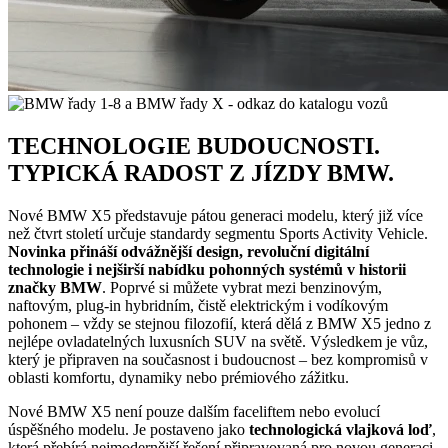
TECHNOLOGIE BUDOUCNOSTI.
TYPICKÁ RADOST Z JÍZDY BMW.
Nové BMW X5 představuje pátou generaci modelu, který již více
než čtvrt století určuje standardy segmentu Sports Activity Vehicle.
N
ovinka přináší odvážnější design, revoluční digitální
technologie i nejširší nabídku pohonných systémů v historii
značky BMW
. Poprvé si můžete vybrat mezi benzinovým,
naftovým, plug-in hybridním, čistě elektrickým i vodíkovým
pohonem – vždy se stejnou filozofií, která dělá z BMW X5 jedno z
nejlépe ovladatelných luxusních SUV na světě. Výsledkem je vůz,
který je připraven na současnost i budoucnost – bez kompromisů v
oblasti komfortu, dynamiky nebo prémiového zážitku.
Nové BMW X5 není pouze dalším faceliftem nebo evolucí
úspěšného modelu. Je postaveno jako
technologická vlajková loď
,
která přebírá nejmodernější řešení připravovaná pro novou generaci