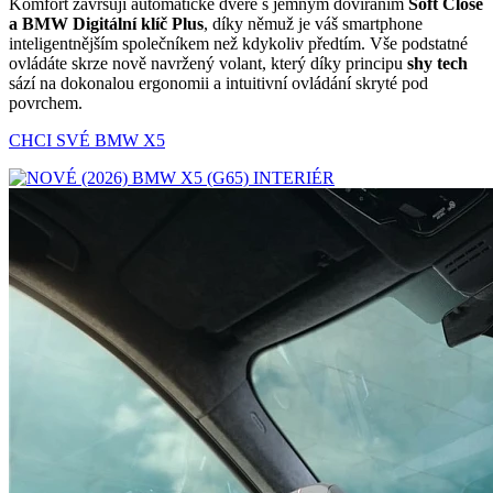
Komfort završují automatické dveře s jemným dovíráním
Soft Close
a BMW Digitální klíč Plus
, díky němuž je váš smartphone
inteligentnějším společníkem než kdykoliv předtím. Vše podstatné
ovládáte skrze nově navržený volant, který díky principu
shy tech
sází na dokonalou ergonomii a intuitivní ovládání skryté pod
povrchem.
CHCI SVÉ BMW X5