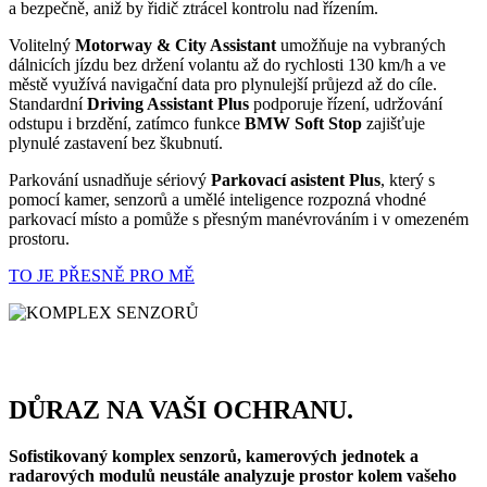
a bezpečně, aniž by řidič ztrácel kontrolu nad řízením.
Volitelný
Motorway & City Assistant
umožňuje na vybraných
dálnicích jízdu bez držení volantu až do rychlosti 130 km/h a ve
městě využívá navigační data pro plynulejší průjezd až do cíle.
Standardní
Driving Assistant Plus
podporuje řízení, udržování
odstupu i brzdění, zatímco funkce
BMW Soft Stop
zajišťuje
plynulé zastavení bez škubnutí.
Parkování usnadňuje sériový
Parkovací asistent Plus
, který s
pomocí kamer, senzorů a umělé inteligence rozpozná vhodné
parkovací místo a pomůže s přesným manévrováním i v omezeném
prostoru.
TO JE PŘESNĚ PRO MĚ
DŮRAZ NA VAŠI OCHRANU.
Sofistikovaný komplex senzorů, kamerových jednotek a
radarových modulů neustále analyzuje prostor kolem vašeho