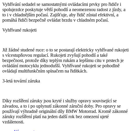
Vyhřívání sedadel se samostatnými ovládacími prvky pro řidiče i
spolujezdce poskytuje větší pohodlí a neomezenou radost z jízdy, a
to i v chladnějším počasí. Zajišťuje, aby řidič zůstal efektivní, a
pomáhá řidiči bezpečně ovládat brzdu v chladném počasí.
Vyhřívané rukojeti
Již žádné studené ruce: o to se postarají elektricky vyhřívané rukojeti
s vícestupňovou regulací. Rukojeti zvyšují pohodlí a také
bezpečnost, protože díky teplým rukám a lepšímu citu v prstech je
ovládání motocyklu jednodušší. Vyhřívané rukojeti se pohodlně
ovládají multifunkčním spínačem na řidítkách.
3-letá tovární záruka
Díky rozšíření záruky jsou kryté i služby opravy související se
závadou, a to i po uplynutí zákonné záruční doby. Pro opravy se
používají výhradně originální díly BMW Motorrad. Kromě zákonné
záruky rozšíření platí na jeden další rok bez omezení ujeté
vzdálenosti.