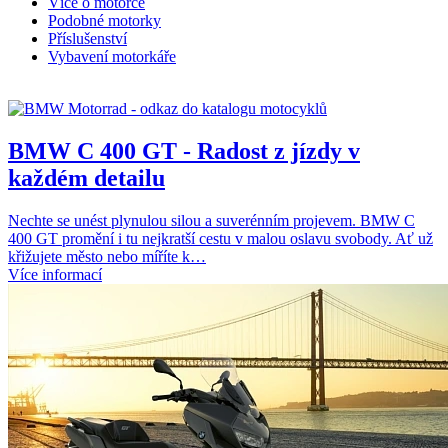
Více o motorce
Podobné motorky
Příslušenství
Vybavení motorkáře
BMW C 400 GT - Radost z jízdy v
každém detailu
Nechte se unést plynulou silou a suverénním projevem. BMW C
400 GT promění i tu nejkratší cestu v malou oslavu svobody. Ať už
křižujete město nebo míříte k…
Více informací