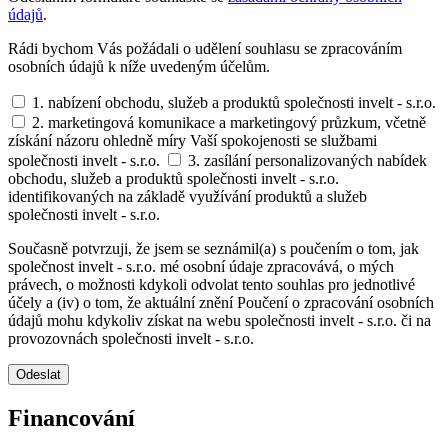
údajů
.
Rádi bychom Vás požádali o udělení souhlasu se zpracováním
osobních údajů k níže uvedeným účelům.
1. nabízení obchodu, služeb a produktů společnosti invelt - s.r.o.
2. marketingová komunikace a marketingový průzkum, včetně
získání názoru ohledně míry Vaší spokojenosti se službami
společnosti invelt - s.r.o.
3. zasílání personalizovaných nabídek
obchodu, služeb a produktů společnosti invelt - s.r.o.
identifikovaných na základě využívání produktů a služeb
společnosti invelt - s.r.o.
Současně potvrzuji, že jsem se seznámil(a) s poučením o tom, jak
společnost invelt - s.r.o. mé osobní údaje zpracovává, o mých
právech, o možnosti kdykoli odvolat tento souhlas pro jednotlivé
účely a (iv) o tom, že aktuální znění Poučení o zpracování osobních
údajů mohu kdykoliv získat na webu společnosti invelt - s.r.o. či na
provozovnách společnosti invelt - s.r.o.
Odeslat
Financování