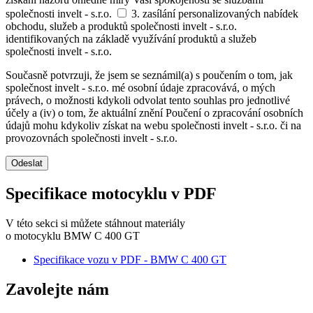
společnosti invelt - s.r.o.
3. zasílání personalizovaných nabídek
obchodu, služeb a produktů společnosti invelt - s.r.o.
identifikovaných na základě využívání produktů a služeb
společnosti invelt - s.r.o.
Současně potvrzuji, že jsem se seznámil(a) s poučením o tom, jak
společnost invelt - s.r.o. mé osobní údaje zpracovává, o mých
právech, o možnosti kdykoli odvolat tento souhlas pro jednotlivé
účely a (iv) o tom, že aktuální znění Poučení o zpracování osobních
údajů mohu kdykoliv získat na webu společnosti invelt - s.r.o. či na
provozovnách společnosti invelt - s.r.o.
Odeslat
Specifikace motocyklu v PDF
V této sekci si můžete stáhnout materiály
o motocyklu BMW C 400 GT
Specifikace vozu v PDF - BMW C 400 GT
Zavolejte nám