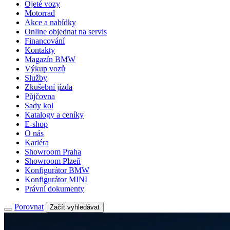
Ojeté vozy
Motorrad
Akce a nabídky
Online objednat na servis
Financování
Kontakty
Magazín BMW
Výkup vozů
Služby
Zkušební jízda
Půjčovna
Sady kol
Katalogy a ceníky
E-shop
O nás
Kariéra
Showroom Praha
Showroom Plzeň
Konfigurátor BMW
Konfigurátor MINI
Právní dokumenty
Porovnat
Začít vyhledávat