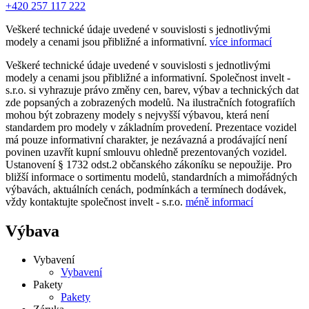
+420 257 117 222
Veškeré technické údaje uvedené v souvislosti s jednotlivými
modely a cenami jsou přibližné a informativní.
více informací
Veškeré technické údaje uvedené v souvislosti s jednotlivými
modely a cenami jsou přibližné a informativní. Společnost invelt -
s.r.o. si vyhrazuje právo změny cen, barev, výbav a technických dat
zde popsaných a zobrazených modelů. Na ilustračních fotografiích
mohou být zobrazeny modely s nejvyšší výbavou, která není
standardem pro modely v základním provedení. Prezentace vozidel
má pouze informativní charakter, je nezávazná a prodávající není
povinen uzavřít kupní smlouvu ohledně prezentovaných vozidel.
Ustanovení § 1732 odst.2 občanského zákoníku se nepoužije. Pro
bližší informace o sortimentu modelů, standardních a mimořádných
výbavách, aktuálních cenách, podmínkách a termínech dodávek,
vždy kontaktujte společnost invelt - s.r.o.
méně informací
Výbava
Vybavení
Vybavení
Pakety
Pakety