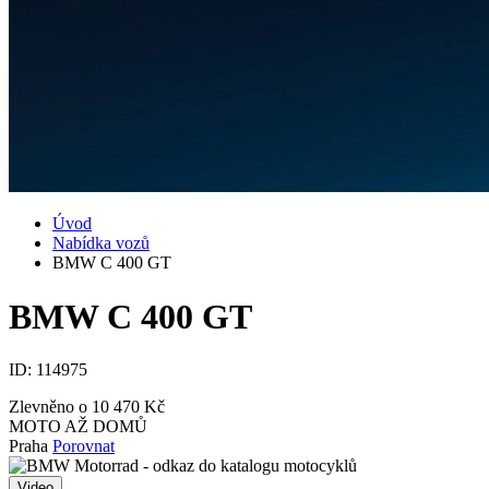
Úvod
Nabídka vozů
BMW C 400 GT
BMW C 400 GT
ID:
114975
Zlevněno o 10 470 Kč
MOTO AŽ DOMŮ
Praha
Porovnat
Video