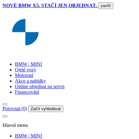
NOVÉ BMW X5. STAČÍ JEN OBJEDNAT.
zavřít
BMW | MINI
Ojeté vozy
Motorrad
Akce a nabídky
Online objednat na servis
Financování
Porovnat (0)
Začít vyhledávat
Hlavní menu
BMW | MINI