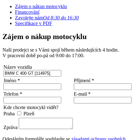
Zájem o nákup motocyklu
Financování
Zavolejte nám
Od 8:30 do 16:30
Specifikace v PDF
Zájem o nákup motocyklu
Naši prodejci se s Vámi spojí během následujících 4 hodin.
V pracovní době po-pá od 9:00 do 17:00.
Název vozidla
Jméno *
Příjmení *
Telefon *
E-mail *
Kde chcete motocykl vidět?
Praha
Plzeň
Zpráva
Odesláním formuláře souhlasíte se
zásadami ochrany osobních