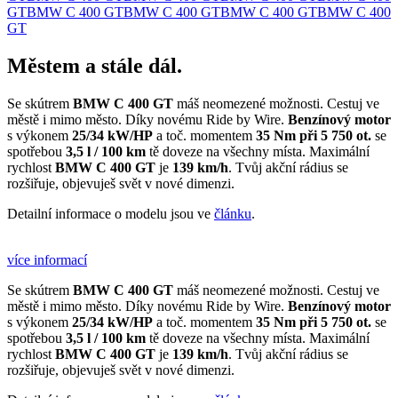
GT
BMW C 400 GT
BMW C 400 GT
BMW C 400 GT
BMW C 400
GT
Městem a stále dál.
Se skútrem
BMW C 400 GT
máš neomezené možnosti. Cestuj ve
městě i mimo město. Díky novému Ride by Wire.
Benzínový motor
s výkonem
25/34 kW/HP
a toč. momentem
35 Nm při 5 750 ot.
se
spotřebou
3,5 l / 100 km
tě doveze na všechny místa. Maximální
rychlost
BMW C 400 GT
je
139 km/h
. Tvůj akční rádius se
rozšiřuje, objevuješ svět v nové dimenzi.
Detailní informace o modelu jsou ve
článku
.
více informací
Se skútrem
BMW C 400 GT
máš neomezené možnosti. Cestuj ve
městě i mimo město. Díky novému Ride by Wire.
Benzínový motor
s výkonem
25/34 kW/HP
a toč. momentem
35 Nm při 5 750 ot.
se
spotřebou
3,5 l / 100 km
tě doveze na všechny místa. Maximální
rychlost
BMW C 400 GT
je
139 km/h
. Tvůj akční rádius se
rozšiřuje, objevuješ svět v nové dimenzi.