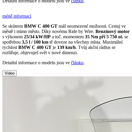
Detailní informace o modelu jsou ve
článku
.
méně informací
Se skútrem
BMW C 400 GT
máš neomezené možnosti. Cestuj ve
městě i mimo město. Díky novému Ride by Wire.
Benzínový motor
s výkonem
25/34 kW/HP
a toč. momentem
35 Nm při 5 750 ot.
se
spotřebou
3,5 l / 100 km
tě doveze na všechny místa. Maximální
rychlost
BMW C 400 GT
je
139 km/h
. Tvůj akční rádius se
rozšiřuje, objevuješ svět v nové dimenzi.
Detailní informace o modelu jsou ve
článku
.
Video