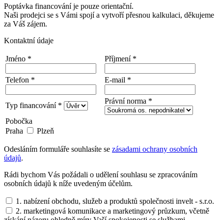
Poptávka financování je pouze orientační.
Naši prodejci se s Vámi spojí a vytvoří přesnou kalkulaci, děkujeme
za Váš zájem.
Kontaktní údaje
Jméno *
Příjmení *
Telefon *
E-mail *
Právní norma *
Typ financování *
Pobočka
Praha
Plzeň
Odesláním formuláře souhlasíte se
zásadami ochrany osobních
údajů
.
Rádi bychom Vás požádali o udělení souhlasu se zpracováním
osobních údajů k níže uvedeným účelům.
1. nabízení obchodu, služeb a produktů společnosti invelt - s.r.o.
2. marketingová komunikace a marketingový průzkum, včetně
získání názoru ohledně míry Vaší spokojenosti se službami