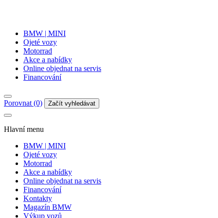
BMW | MINI
Ojeté vozy
Motorrad
Akce a nabídky
Online objednat na servis
Financování
Porovnat (0)
Začít vyhledávat
Hlavní menu
BMW | MINI
Ojeté vozy
Motorrad
Akce a nabídky
Online objednat na servis
Financování
Kontakty
Magazín BMW
Výkup vozů