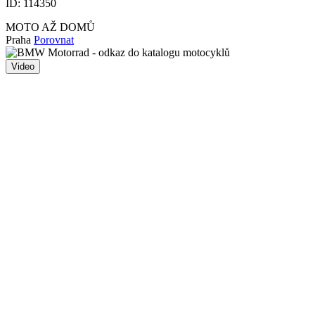
ID:
114350
MOTO AŽ DOMŮ
Praha
Porovnat
Video