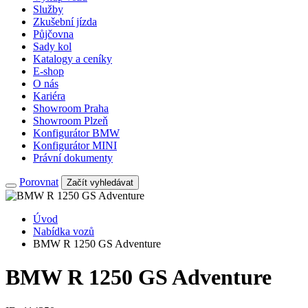
Služby
Zkušební jízda
Půjčovna
Sady kol
Katalogy a ceníky
E-shop
O nás
Kariéra
Showroom Praha
Showroom Plzeň
Konfigurátor BMW
Konfigurátor MINI
Právní dokumenty
Porovnat
Začít vyhledávat
Úvod
Nabídka vozů
BMW R 1250 GS Adventure
BMW R 1250 GS Adventure