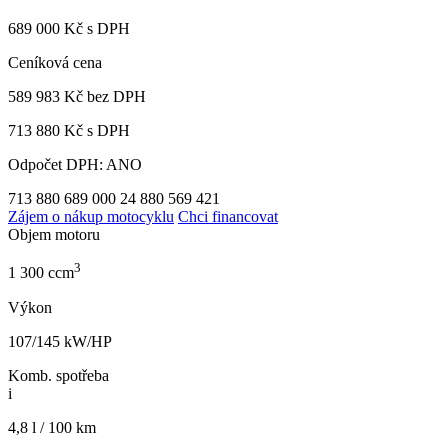
689 000 Kč s DPH
Ceníková cena
589 983 Kč
bez DPH
713 880 Kč s DPH
Odpočet DPH: ANO
713 880
689 000
24 880
569 421
Zájem o nákup motocyklu
Chci financovat
Objem motoru
3
1 300 ccm
Výkon
107/145 kW/HP
Komb. spotřeba
i
4,8 l / 100 km