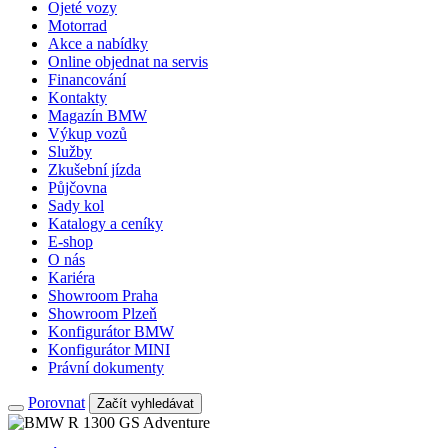
Ojeté vozy
Motorrad
Akce a nabídky
Online objednat na servis
Financování
Kontakty
Magazín BMW
Výkup vozů
Služby
Zkušební jízda
Půjčovna
Sady kol
Katalogy a ceníky
E-shop
O nás
Kariéra
Showroom Praha
Showroom Plzeň
Konfigurátor BMW
Konfigurátor MINI
Právní dokumenty
Porovnat
Začít vyhledávat