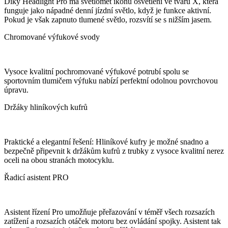
Díky Headlight Pro má světlomet ikonu osvětlení ve tvaru X, která
funguje jako nápadné denní jízdní světlo, když je funkce aktivní.
Pokud je však zapnuto tlumené světlo, rozsvítí se s nižším jasem.
Chromované výfukové svody
Vysoce kvalitní pochromované výfukové potrubí spolu se
sportovním tlumičem výfuku nabízí perfektní odolnou povrchovou
úpravu.
Držáky hliníkových kufrů
Praktické a elegantní řešení: Hliníkové kufry je možné snadno a
bezpečně připevnit k držákům kufrů z trubky z vysoce kvalitní nerez
oceli na obou stranách motocyklu.
Řadicí asistent PRO
Asistent řízení Pro umožňuje přeřazování v téměř všech rozsazích
zatížení a rozsazích otáček motoru bez ovládání spojky. Asistent tak