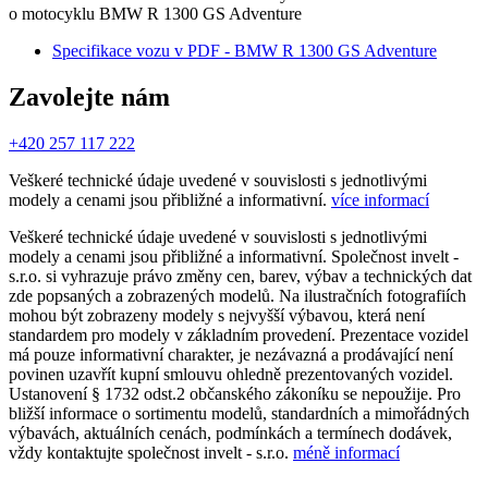
o motocyklu BMW R 1300 GS Adventure
Specifikace vozu v PDF - BMW R 1300 GS Adventure
Zavolejte nám
+420 257 117 222
Veškeré technické údaje uvedené v souvislosti s jednotlivými
modely a cenami jsou přibližné a informativní.
více informací
Veškeré technické údaje uvedené v souvislosti s jednotlivými
modely a cenami jsou přibližné a informativní. Společnost invelt -
s.r.o. si vyhrazuje právo změny cen, barev, výbav a technických dat
zde popsaných a zobrazených modelů. Na ilustračních fotografiích
mohou být zobrazeny modely s nejvyšší výbavou, která není
standardem pro modely v základním provedení. Prezentace vozidel
má pouze informativní charakter, je nezávazná a prodávající není
povinen uzavřít kupní smlouvu ohledně prezentovaných vozidel.
Ustanovení § 1732 odst.2 občanského zákoníku se nepoužije. Pro
bližší informace o sortimentu modelů, standardních a mimořádných
výbavách, aktuálních cenách, podmínkách a termínech dodávek,
vždy kontaktujte společnost invelt - s.r.o.
méně informací