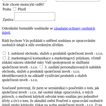
Kde chcete motocykl vidět?
Praha
Plzeň
Zpráva
Odesláním formuláře souhlasíte se
zásadami ochrany osobních
údajů
.
Rádi bychom Vás požádali o udělení souhlasu se zpracováním
osobních údajů k níže uvedeným účelům.
1. nabízení obchodu, služeb a produktů společnosti invelt - s.r.o.
2. marketingová komunikace a marketingový průzkum, včetně
získání názoru ohledně míry Vaší spokojenosti se službami
společnosti invelt - s.r.o.
3. zasílání personalizovaných nabídek
obchodu, služeb a produktů společnosti invelt - s.r.o.
identifikovaných na základě využívání produktů a služeb
společnosti invelt - s.r.o.
Současně potvrzuji, že jsem se seznámil(a) s poučením o tom, jak
společnost invelt - s.r.o. mé osobní údaje zpracovává, o mých
právech, o možnosti kdykoli odvolat tento souhlas pro jednotlivé
účely a (iv) o tom, že aktuální znění Poučení o zpracování osobních
údajů mohu kdykoliv získat na webu společnosti invelt - s.r.o. či na