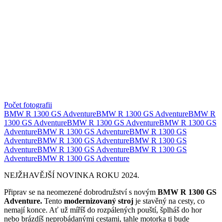
Počet fotografii
BMW R 1300 GS Adventure
BMW R 1300 GS Adventure
BMW R
1300 GS Adventure
BMW R 1300 GS Adventure
BMW R 1300 GS
Adventure
BMW R 1300 GS Adventure
BMW R 1300 GS
Adventure
BMW R 1300 GS Adventure
BMW R 1300 GS
Adventure
BMW R 1300 GS Adventure
BMW R 1300 GS
Adventure
BMW R 1300 GS Adventure
NEJŽHAVĚJŠÍ NOVINKA ROKU 2024.
Připrav se na neomezené dobrodružství s novým
BMW R 1300 GS
Adventure.
Tento
modernizovaný stroj
je stavěný na cesty, co
nemají konce. Ať už míříš do rozpálených pouští, šplháš do hor
nebo brázdíš neprobádanými cestami, tahle motorka ti bude