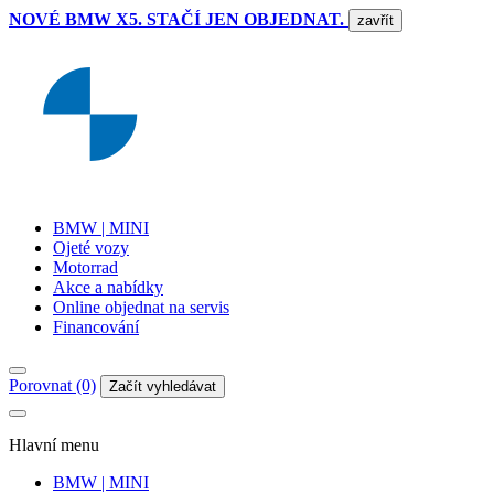
NOVÉ BMW X5. STAČÍ JEN OBJEDNAT.
zavřít
BMW | MINI
Ojeté vozy
Motorrad
Akce a nabídky
Online objednat na servis
Financování
Porovnat (0)
Začít vyhledávat
Hlavní menu
BMW | MINI