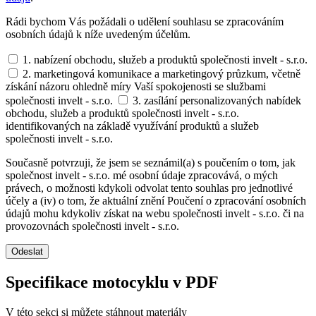
Rádi bychom Vás požádali o udělení souhlasu se zpracováním
osobních údajů k níže uvedeným účelům.
1. nabízení obchodu, služeb a produktů společnosti invelt - s.r.o.
2. marketingová komunikace a marketingový průzkum, včetně
získání názoru ohledně míry Vaší spokojenosti se službami
společnosti invelt - s.r.o.
3. zasílání personalizovaných nabídek
obchodu, služeb a produktů společnosti invelt - s.r.o.
identifikovaných na základě využívání produktů a služeb
společnosti invelt - s.r.o.
Současně potvrzuji, že jsem se seznámil(a) s poučením o tom, jak
společnost invelt - s.r.o. mé osobní údaje zpracovává, o mých
právech, o možnosti kdykoli odvolat tento souhlas pro jednotlivé
účely a (iv) o tom, že aktuální znění Poučení o zpracování osobních
údajů mohu kdykoliv získat na webu společnosti invelt - s.r.o. či na
provozovnách společnosti invelt - s.r.o.
Odeslat
Specifikace motocyklu v PDF
V této sekci si můžete stáhnout materiály