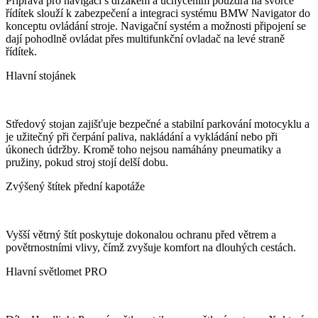
Příprava pro navigaci s držákem a uchycením pouzdra na svorce
řídítek slouží k zabezpečení a integraci systému BMW Navigator do
konceptu ovládání stroje. Navigační systém a možnosti připojení se
dají pohodlně ovládat přes multifunkční ovladač na levé straně
řídítek.
Hlavní stojánek
Středový stojan zajišťuje bezpečné a stabilní parkování motocyklu a
je užitečný při čerpání paliva, nakládání a vykládání nebo při
úkonech údržby. Kromě toho nejsou namáhány pneumatiky a
pružiny, pokud stroj stojí delší dobu.
Zvýšený štítek přední kapotáže
Vyšší větrný štít poskytuje dokonalou ochranu před větrem a
povětrnostními vlivy, čímž zvyšuje komfort na dlouhých cestách.
Hlavní světlomet PRO