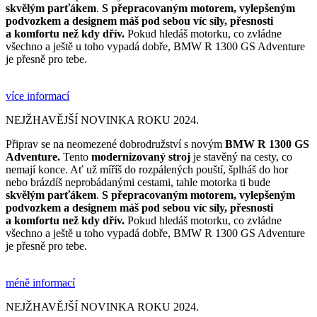
skvělým parťákem
.
S přepracovaným motorem,
vylepšeným
podvozkem a designem máš pod sebou víc síly, přesnosti
a komfortu než kdy dřív.
Pokud hledáš motorku, co zvládne
všechno a ještě u toho vypadá dobře, BMW R 1300 GS Adventure
je přesně pro tebe.
více informací
NEJŽHAVĚJŠÍ NOVINKA ROKU 2024.
Připrav se na neomezené dobrodružství s novým
BMW R 1300 GS
Adventure.
Tento
modernizovaný stroj
je stavěný na cesty, co
nemají konce. Ať už míříš do rozpálených pouští, šplháš do hor
nebo brázdíš neprobádanými cestami, tahle motorka ti bude
skvělým parťákem
.
S přepracovaným motorem,
vylepšeným
podvozkem a designem máš pod sebou víc síly, přesnosti
a komfortu než kdy dřív.
Pokud hledáš motorku, co zvládne
všechno a ještě u toho vypadá dobře, BMW R 1300 GS Adventure
je přesně pro tebe.
méně informací
NEJŽHAVĚJŠÍ NOVINKA ROKU 2024.