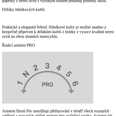
paprsky z nerez oceli s vysokým leskem přitahují pohledy okolí.
Držáky hliníkových kufrů
Praktické a elegantní řešení: Hliníkové kufry je možné snadno a
bezpečně připevnit k držákům kufrů z trubky z vysoce kvalitní nerez
oceli na obou stranách motocyklu.
Řadicí asistent PRO
Asistent řízení Pro umožňuje přeřazování v téměř všech rozsazích
zatížení a rozsazích otáček motoru bez ovládání spojky. Asistent tak