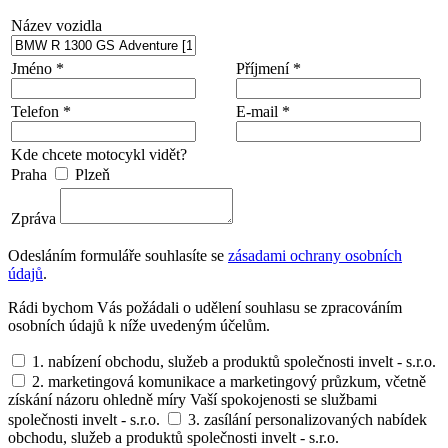
Název vozidla
Jméno *
Příjmení *
Telefon *
E-mail *
Kde chcete motocykl vidět?
Praha
Plzeň
Zpráva
Odesláním formuláře souhlasíte se
zásadami ochrany osobních
údajů
.
Rádi bychom Vás požádali o udělení souhlasu se zpracováním
osobních údajů k níže uvedeným účelům.
1. nabízení obchodu, služeb a produktů společnosti invelt - s.r.o.
2. marketingová komunikace a marketingový průzkum, včetně
získání názoru ohledně míry Vaší spokojenosti se službami
společnosti invelt - s.r.o.
3. zasílání personalizovaných nabídek
obchodu, služeb a produktů společnosti invelt - s.r.o.