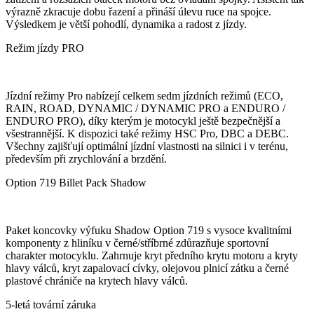
výrazně zkracuje dobu řazení a přináší úlevu ruce na spojce.
Výsledkem je větší pohodlí, dynamika a radost z jízdy.
Režim jízdy PRO
Jízdní režimy Pro nabízejí celkem sedm jízdních režimů (ECO,
RAIN, ROAD, DYNAMIC / DYNAMIC PRO a ENDURO /
ENDURO PRO), díky kterým je motocykl ještě bezpečnější a
všestrannější. K dispozici také režimy HSC Pro, DBC a DEBC.
Všechny zajišťují optimální jízdní vlastnosti na silnici i v terénu,
především při zrychlování a brzdění.
Option 719 Billet Pack Shadow
Paket koncovky výfuku Shadow Option 719 s vysoce kvalitními
komponenty z hliníku v černé/stříbrné zdůrazňuje sportovní
charakter motocyklu. Zahrnuje kryt předního krytu motoru a kryty
hlavy válců, kryt zapalovací cívky, olejovou plnicí zátku a černé
plastové chrániče na krytech hlavy válců.
5-letá tovární záruka