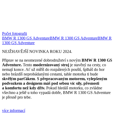
Počet fotografii
BMW R 1300 GS Adventure
BMW R 1300 GS Adventure
BMW R
1300 GS Adventure
NEJŽHAVĚJŠÍ NOVINKA ROKU 2024.
Připrav se na neomezené dobrodružství s novým
BMW R 1300 GS
Adventure.
Tento
modernizovaný stroj
je stavěný na cesty, co
nemají konce. Ať už míříš do rozpálených pouští, šplháš do hor
nebo brázdíš neprobádanými cestami, tahle motorka ti bude
skvělým parťákem
.
S přepracovaným motorem,
vylepšeným
podvozkem a designem máš pod sebou víc síly, přesnosti
a komfortu než kdy dřív.
Pokud hledáš motorku, co zvládne
všechno a ještě u toho vypadá dobře, BMW R 1300 GS Adventure
je přesně pro tebe.
více informací