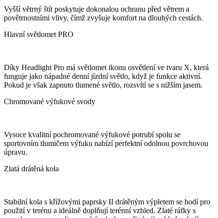
Vyšší větrný štít poskytuje dokonalou ochranu před větrem a
povětrnostními vlivy, čímž zvyšuje komfort na dlouhých cestách.
Hlavní světlomet PRO
Díky Headlight Pro má světlomet ikonu osvětlení ve tvaru X, která
funguje jako nápadné denní jízdní světlo, když je funkce aktivní.
Pokud je však zapnuto tlumené světlo, rozsvítí se s nižším jasem.
Chromované výfukové svody
Vysoce kvalitní pochromované výfukové potrubí spolu se
sportovním tlumičem výfuku nabízí perfektní odolnou povrchovou
úpravu.
Zlatá drátěná kola
Stabilní kola s křížovými paprsky II drátěným výpletem se hodí pro
použití v terénu a ideálně doplňují terénní vzhled. Zlaté ráfky s