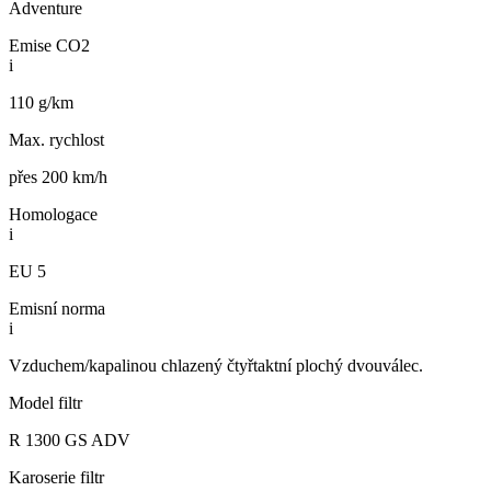
Adventure
Emise CO2
i
110 g/km
Max. rychlost
přes 200 km/h
Homologace
i
EU 5
Emisní norma
i
Vzduchem/kapalinou chlazený čtyřtaktní plochý dvouválec.
Model filtr
R 1300 GS ADV
Karoserie filtr