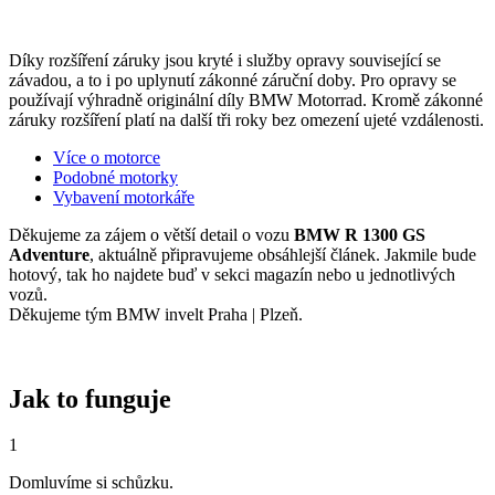
Díky rozšíření záruky jsou kryté i služby opravy související se
závadou, a to i po uplynutí zákonné záruční doby. Pro opravy se
používají výhradně originální díly BMW Motorrad. Kromě zákonné
záruky rozšíření platí na další tři roky bez omezení ujeté vzdálenosti.
Více o motorce
Podobné motorky
Vybavení motorkáře
Děkujeme za zájem o větší detail o vozu
BMW R 1300 GS
Adventure
, aktuálně připravujeme obsáhlejší článek. Jakmile bude
hotový, tak ho najdete buď v sekci magazín nebo u jednotlivých
vozů.
Děkujeme tým BMW invelt Praha | Plzeň.
Jak to funguje
1
Domluvíme si schůzku.