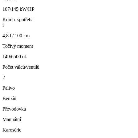
107/145 kW/HP
Komb. spotřeba
i
4,8 l / 100 km
Točivý moment
149/6500 ot.
Počet válců/ventilů
2
Palivo
Benzín
Převodovka
Manuální
Karosérie