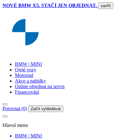
NOVÉ BMW X5. STAČÍ JEN OBJEDNAT.
zavřít
BMW | MINI
Ojeté vozy
Motorrad
Akce a nabídky
Online objednat na servis
Financování
Porovnat (0)
Začít vyhledávat
Hlavní menu
BMW | MINI