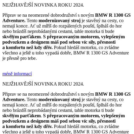
NEJŽHAVĚJŠÍ NOVINKA ROKU 2024.
Připrav se na neomezené dobrodružství s novým
BMW R 1300 GS
Adventure.
Tento
modernizovaný stroj
je stavěný na cesty, co
nemají konce. Ať už míříš do rozpálených pouští, šplháš do hor
nebo brázdíš neprobádanými cestami, tahle motorka ti bude
skvělým parťákem
.
S přepracovaným motorem,
vylepšeným
podvozkem a designem máš pod sebou víc síly, přesnosti
a komfortu než kdy dřív.
Pokud hledáš motorku, co zvládne
všechno a ještě u toho vypadá dobře, BMW R 1300 GS Adventure
je přesně pro tebe.
méně informací
NEJŽHAVĚJŠÍ NOVINKA ROKU 2024.
Připrav se na neomezené dobrodružství s novým
BMW R 1300 GS
Adventure.
Tento
modernizovaný stroj
je stavěný na cesty, co
nemají konce. Ať už míříš do rozpálených pouští, šplháš do hor
nebo brázdíš neprobádanými cestami, tahle motorka ti bude
skvělým parťákem
.
S přepracovaným motorem,
vylepšeným
podvozkem a designem máš pod sebou víc síly, přesnosti
a komfortu než kdy dřív.
Pokud hledáš motorku, co zvládne
všechno a ještě u toho vypadá dobře, BMW R 1300 GS Adventure