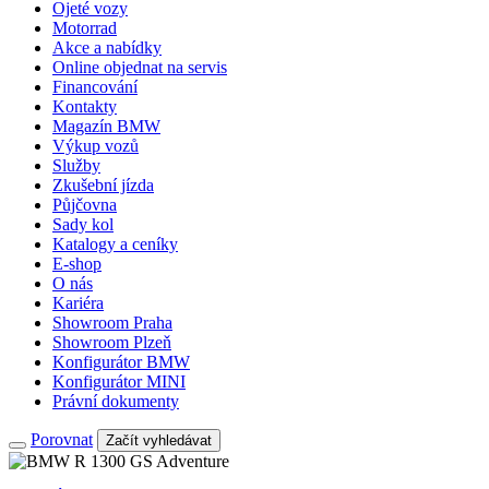
Ojeté vozy
Motorrad
Akce a nabídky
Online objednat na servis
Financování
Kontakty
Magazín BMW
Výkup vozů
Služby
Zkušební jízda
Půjčovna
Sady kol
Katalogy a ceníky
E-shop
O nás
Kariéra
Showroom Praha
Showroom Plzeň
Konfigurátor BMW
Konfigurátor MINI
Právní dokumenty
Porovnat
Začít vyhledávat