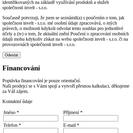
identifikovaných na základě využívání produktů a služeb
společnosti invelt - s.r.o.
Současně potvrzuji, že jsem se seznámil(a) s poučením o tom, jak
společnost invelt - s.r.o. mé osobní údaje zpracovává, o mých
právech, o možnosti kdykoli odvolat tento souhlas pro jednotlivé
účely a (iv) o tom, že aktuální znění Poučení o zpracování osobních
údajů mohu kdykoliv získat na webu společnosti invelt - s.r.o. či na
provozovnách společnosti invelt - s.r.o.
Odeslat
Financování
Poptávka financování je pouze orientační.
Naši prodejci se s Vámi spojí a vytvoří přesnou kalkulaci, děkujeme
za Váš zájem.
Kontaktní údaje
Jméno *
Příjmení *
Telefon *
E-mail *