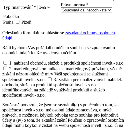
Právní norma *
Typ financování *
Pobočka
Praha
Plzeň
Odesláním formuláře souhlasíte se
zásadami ochrany osobních
údajů
.
Rádi bychom Vás požádali o udělení souhlasu se zpracováním
osobních údajů k níže uvedeným účelům.
1. nabízení obchodu, služeb a produktů společnosti invelt - s.r.o.
2. marketingová komunikace a marketingový průzkum, včetně
získání názoru ohledně míry Vaší spokojenosti se službami
společnosti invelt - s.r.o.
3. zasílání personalizovaných nabídek
obchodu, služeb a produktů společnosti invelt - s.r.o.
identifikovaných na základě využívání produktů a služeb
společnosti invelt - s.r.o.
Současně potvrzuji, že jsem se seznámil(a) s poučením o tom, jak
společnost invelt - s.r.o. mé osobní údaje zpracovává, o mých
právech, o možnosti kdykoli odvolat tento souhlas pro jednotlivé
účely a (iv) o tom, že aktuální znění Poučení o zpracování osobních
údajů mohu kdykoliv získat na webu společnosti invelt - s.r.o. či na