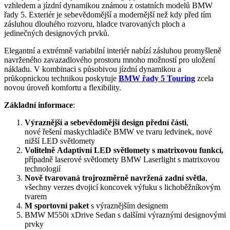
vzhledem a jízdní dynamikou známou z ostatních modelů BMW
řady 5. Exteriér je sebevědomější a modernější než kdy před tím
zásluhou dlouhého rozvoru, hladce tvarovaných ploch a
jedinečných designových prvků.
Elegantní a extrémně variabilní interiér nabízí zásluhou promyšleně
navrženého zavazadlového prostoru mnoho možností pro uložení
nákladu. V kombinaci s působivou jízdní dynamikou a
průkopnickou technikou poskytuje
BMW řady 5 Touring
zcela
novou úroveň komfortu a flexibility.
Základní informace
:
V
ý
razn
ě
j
š
í a sebev
ě
dom
ě
j
š
í design p
ř
ední
č
ásti
,
nové
ř
e
š
ení masky
chladi
č
e BMW ve tvaru ledvinek, nové
ni
žš
í LED sv
ě
tlomety
Voliteln
ě
Adaptivní LED sv
ě
tlomety s
matrixovou funkcí,
p
ř
ípadn
ě
laserov
é
sv
ě
tlomety BMW Laserlight s
matrixovou
technologií
Nov
ě
tvarovaná trojrozm
ě
rn
ě
navr
ž
ená zadní sv
ě
tla
,
v
š
echny verze
s
dvojicí koncovek v
ý
fuku s
lichob
ěž
níkov
ý
m
tvarem
M sportovní pak
et
s
v
ý
razn
ě
j
š
ím designem
BMW M550i
xDrive Sedan
s
dal
š
ími v
ý
razn
ý
mi designov
ý
mi
prvky