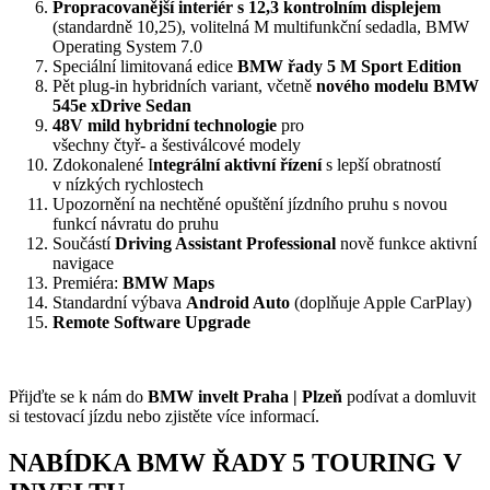
Propracovan
ě
j
š
í interiér s
12,3 kontrolním displejem
(standardn
ě
10,25
),
volitelná M multifunk
č
ní sedadla, BMW
Operating System 7
.0
Speciální limitovaná edice
BMW
ř
ady 5 M Sport Edition
P
ě
t plug
-
in hybri
dních variant, v
č
etn
ě
nového modelu BMW
545e xDrive
Sedan
48V mild hybridní technologie
pro
v
š
echny
č
ty
ř
-
a
š
estiválcové modely
Zdokonalené I
ntegrální aktivní
ř
ízení
s
lep
š
í obratností
v
nízk
ý
ch
rychlostech
Upozorn
ě
ní na necht
ě
né opu
š
t
ě
ní jízdního pruhu s
novou
funkcí návratu
do pruhu
Sou
č
ástí
Driving Assistant Professional
nov
ě
funkce aktivní
navigace
Premiéra:
BMW Maps
Standardní v
ý
bava
Android Auto
(dopl
ň
uje Apple CarPlay)
Remote Software Upgra
de
Přijďte se k nám do
BMW invelt Praha | Plzeň
podívat a domluvit
si testovací jízdu nebo zjistěte více informací.
NABÍDKA BMW ŘADY 5 TOURING V