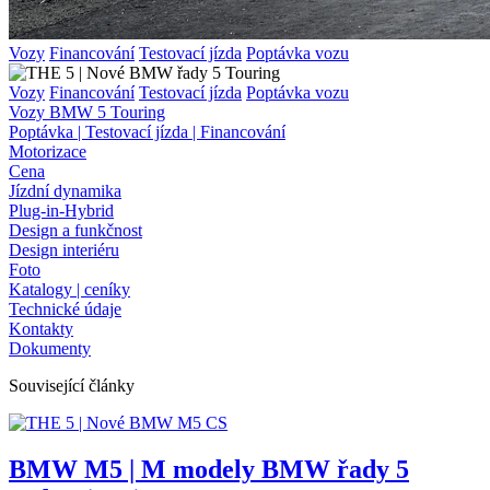
Vozy
Financování
Testovací jízda
Poptávka vozu
Vozy
Financování
Testovací jízda
Poptávka vozu
Vozy BMW 5 Touring
Poptávka | Testovací jízda | Financování
Motorizace
Cena
Jízdní dynamika
Plug-in-Hybrid
Design a funkčnost
Design interiéru
Foto
Katalogy | ceníky
Technické údaje
Kontakty
Dokumenty
Související články
BMW M5 | M modely BMW řady 5