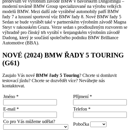
především ve výrobním závodě BMW v bavorském Dingolfingu –
moderní továrně BMW Group specializované na výrobu velkých
modelů BMW. Mezi další zde vyráběné automobily patří BMW
řady 7 a luxusní sportovní vůz BMW řady 8. Nové BMW řady 5
Sedan se bude vyrábět také v partnerském výrobním závodě Magna
Steyr v rakouském Grazu. Verze sedan s prodlouženým rozvorem se
výhradně pro čínský trh vyrábí v šenjangském výrobním závodě
Dadong, který je součástí společného podniku BMW Brilliance
Automotive (BBA).
NOVÉ (2024) BMW ŘADY 5 TOURING
(G61)
Zaujalo Vás nové
BMW řady 5 Touring
? Chcete si domluvit
testovací jízdu? Chcete se dozvědět více? Neváhejte nás
kontaktovat.
Jméno
*
Příjmení
*
E-mail
*
Telefon
*
Co pro Vás můžeme udělat?
Pobočka