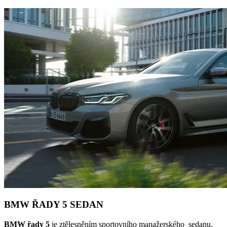
BMW ŘADY 5 SEDAN
BMW řady 5
je ztělesněním sportovního manažerského sedanu.