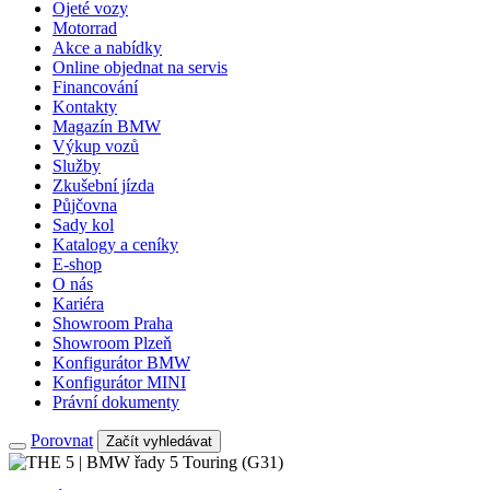
Ojeté vozy
Motorrad
Akce a nabídky
Online objednat na servis
Financování
Kontakty
Magazín BMW
Výkup vozů
Služby
Zkušební jízda
Půjčovna
Sady kol
Katalogy a ceníky
E-shop
O nás
Kariéra
Showroom Praha
Showroom Plzeň
Konfigurátor BMW
Konfigurátor MINI
Právní dokumenty
Porovnat
Začít vyhledávat