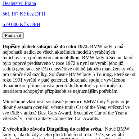
Dealerství:
Praha
561 157 Kč
bez DPH
679 000 Kč s DPH
Porovnat
Úspěšný příběh sahající až do roku 1972.
BMW řady 5 má
nejbohatší tradici ze všech aktuálních modelů vyráběných
mnichovskou prémiovou automobilkou. BMW řady 5 Sedan, které
bylo poprvé představeno v roce 1972 a nyní se vyrábí jeho již
sedmá generace, se těší celosvětové oblibě jakožto manažerský vůz
pro náročné zákazníky. Současně BMW řady 5 Touring, které se od
roku 1991 vyrábí v páté generaci, dokonale spojuje vyváženou
dynamickou přímočarost a prvotřídní komfort s prostornějším
interiérem schopným přizpůsobit se nejrůznějším potřebám.
Mimořádné vlastnosti současné generace BMW řady 5 potvrzuje
dlouhý seznam ocenění, včetně titulu Car of the Year, vítězství ve
své třídě v anketě Best Cars Award, Executive Car of the Year a
vítězství v rámci ankety Connected Car Awards.
Z výrobního závodu Dingolfing do celého světa.
Nové BMW
řady 5, jako každý z jeho předchůdců od roku 1973, se vyrábí