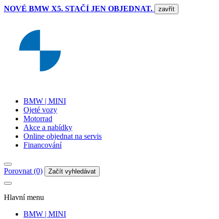
NOVÉ BMW X5. STAČÍ JEN OBJEDNAT.
zavřít
BMW | MINI
Ojeté vozy
Motorrad
Akce a nabídky
Online objednat na servis
Financování
Porovnat (0)
Začít vyhledávat
Hlavní menu
BMW | MINI