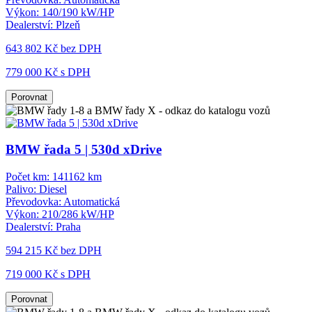
Výkon:
140/190 kW/HP
Dealerství:
Plzeň
643 802 Kč
bez DPH
779 000 Kč s DPH
Porovnat
BMW řada 5 | 530d xDrive
Počet km:
141162 km
Palivo:
Diesel
Převodovka:
Automatická
Výkon:
210/286 kW/HP
Dealerství:
Praha
594 215 Kč
bez DPH
719 000 Kč s DPH
Porovnat