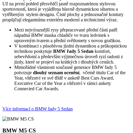
Už na první pohled přesvědčí jasně rozpoznatelnou stylovou
sportovností, která je vyjádřena hlavně dynamickou siluetou a
vytříbeným stylem designu. Čisté plochy a jednoznačné kontury
propůjčují elegantnímu exteriéru moderní a technicistní výraz.
Mezi nejvýraznější rysy přepracované přední části patří
nápadná BMW maska chladiče ve tvaru ledvinek s
upraveným tvarem a přední světlomety s novou grafikou.
V kombinaci s působivou jízdní dynamikou a průkopnickou
technikou poskytuje
BMW řady 5 Sedan
komfort,
sebevědomí a především výjimečnou úroveň ryzí radosti z
jízdy, které se projeví na krátkých i dlouhých cestách.
Mimořádné vlastnosti současné generace BMW řady 5
potvrzuje
dlouhý seznam ocenění
, včetně titulu Car of the
Year, vítězství ve své třídě v anketě Best Cars Award,
Executive Car of the Year a vítězství v rámci ankety
Connected Car Awards.
Více informací o BMW řady 5 Sedan
BMW M5 CS