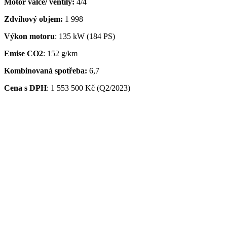
Motor válce/ ventily:
4/4
Zdvihový objem:
1 998
Výkon motoru
: 135 kW (184 PS)
Emise CO2
: 152 g/km
Kombinovaná spotřeba:
6,7
Cena s DPH
:
1 553 500 Kč (Q2/2023)