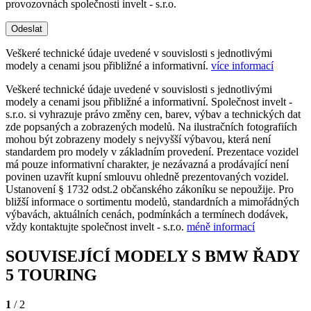
provozovnách společnosti invelt - s.r.o.
Odeslat
Veškeré technické údaje uvedené v souvislosti s jednotlivými
modely a cenami jsou přibližné a informativní.
více informací
Veškeré technické údaje uvedené v souvislosti s jednotlivými
modely a cenami jsou přibližné a informativní. Společnost invelt -
s.r.o. si vyhrazuje právo změny cen, barev, výbav a technických dat
zde popsaných a zobrazených modelů. Na ilustračních fotografiích
mohou být zobrazeny modely s nejvyšší výbavou, která není
standardem pro modely v základním provedení. Prezentace vozidel
má pouze informativní charakter, je nezávazná a prodávající není
povinen uzavřít kupní smlouvu ohledně prezentovaných vozidel.
Ustanovení § 1732 odst.2 občanského zákoníku se nepoužije. Pro
bližší informace o sortimentu modelů, standardních a mimořádných
výbavách, aktuálních cenách, podmínkách a termínech dodávek,
vždy kontaktujte společnost invelt - s.r.o.
méně informací
SOUVISEJÍCÍ MODELY S BMW ŘADY
5 TOURING
1
/ 2