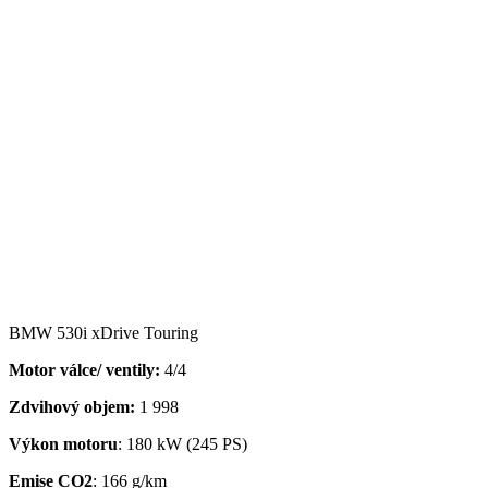
BMW 530i xDrive Touring
Motor válce/ ventily:
4/4
Zdvihový objem:
1 998
Výkon motoru
: 180 kW (245 PS)
Emise CO2
: 166 g/km