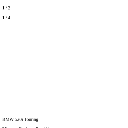
1
/ 2
1
/ 4
BMW 520i Touring