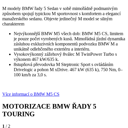
M modely BMW řady 5 Sedan v sobě mimořádně podmanivým
způsobem spojují typickou M sportovnost s komfortem a elegancí
manažerského sedanu. Objevte jedinečný M model se silným
charakterem
Nejvýkonnější BMW M5 všech dob: BMW M5 CS, limitem
je pouze počet vyrobených kusů. Mimořádná jízdní dynamika
zásluhou exkluzivních komponentů podvozku BMW M a
unikátně odlehčeného exteriéru a interiéru.
Vysokovýkonný zážehový 8válec M TwinPower Turbo s
výkonem 467 kW/635 k.
8stupňová převodovka M Steptronic Sport s ovládáním
Drivelogic a pohon M xDrive. 467 kW (635 k), 750 Nm, 0–
100 km/h za 3,0 s.
Více informací o BMW M5 CS
MOTORIZACE
BMW ŘADY 5
TOURING
1
/ 2