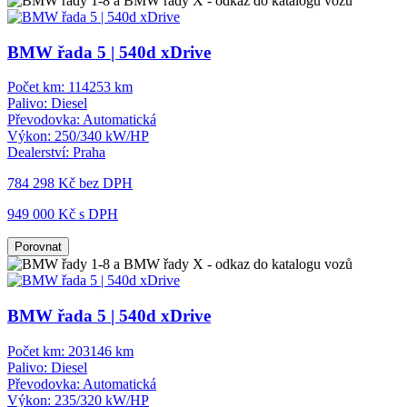
BMW řada 5 | 540d xDrive
Počet km:
114253 km
Palivo:
Diesel
Převodovka:
Automatická
Výkon:
250/340 kW/HP
Dealerství:
Praha
784 298 Kč
bez DPH
949 000 Kč s DPH
Porovnat
BMW řada 5 | 540d xDrive
Počet km:
203146 km
Palivo:
Diesel
Převodovka:
Automatická
Výkon:
235/320 kW/HP