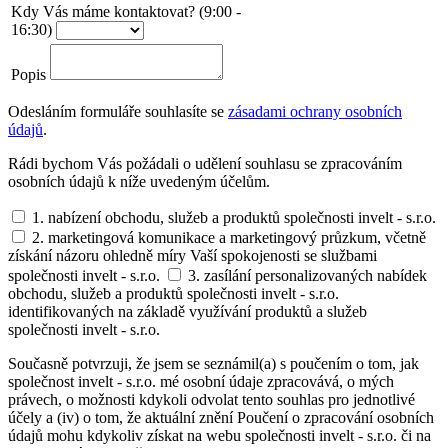
Kdy Vás máme kontaktovat? (9:00 -
16:30)
Popis
Odesláním formuláře souhlasíte se
zásadami ochrany osobních
údajů
.
Rádi bychom Vás požádali o udělení souhlasu se zpracováním
osobních údajů k níže uvedeným účelům.
1. nabízení obchodu, služeb a produktů společnosti invelt - s.r.o.
2. marketingová komunikace a marketingový průzkum, včetně
získání názoru ohledně míry Vaší spokojenosti se službami
společnosti invelt - s.r.o.
3. zasílání personalizovaných nabídek
obchodu, služeb a produktů společnosti invelt - s.r.o.
identifikovaných na základě využívání produktů a služeb
společnosti invelt - s.r.o.
Současně potvrzuji, že jsem se seznámil(a) s poučením o tom, jak
společnost invelt - s.r.o. mé osobní údaje zpracovává, o mých
právech, o možnosti kdykoli odvolat tento souhlas pro jednotlivé
účely a (iv) o tom, že aktuální znění Poučení o zpracování osobních
údajů mohu kdykoliv získat na webu společnosti invelt - s.r.o. či na