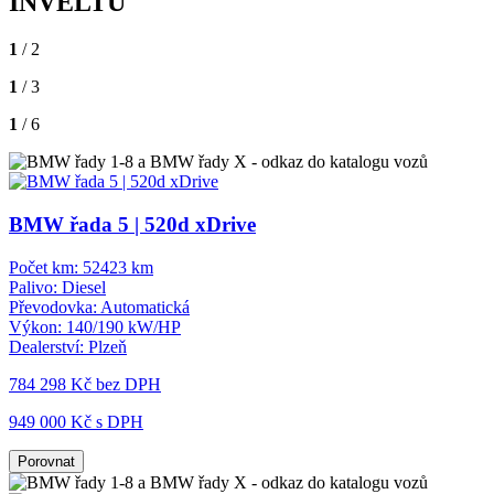
INVELTU
1
/ 2
1
/ 3
1
/ 6
BMW řada 5 | 520d xDrive
Počet km:
52423 km
Palivo:
Diesel
Převodovka:
Automatická
Výkon:
140/190 kW/HP
Dealerství:
Plzeň
784 298 Kč
bez DPH
949 000 Kč s DPH
Porovnat