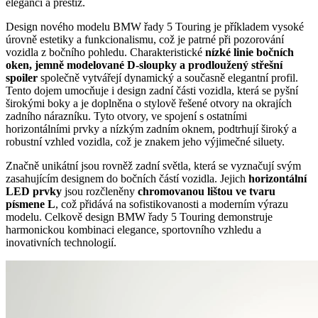
eleganci a prestiž.
Design nového modelu BMW řady 5 Touring je příkladem vysoké
úrovně estetiky a funkcionalismu, což je patrné při pozorování
vozidla z bočního pohledu. Charakteristické
nízké linie bočních
oken, jemně modelované D-sloupky a prodloužený střešní
spoiler
společně vytvářejí dynamický a současně elegantní profil.
Tento dojem umocňuje i design zadní části vozidla, která se pyšní
širokými boky a je doplněna o stylově řešené otvory na okrajích
zadního nárazníku. Tyto otvory, ve spojení s ostatními
horizontálními prvky a nízkým zadním oknem, podtrhují široký a
robustní vzhled vozidla, což je znakem jeho výjimečné siluety.
Značně unikátní jsou rovněž zadní světla, která se vyznačují svým
zasahujícím designem do bočních částí vozidla. Jejich
horizontální
LED prvky
jsou rozčleněny
chromovanou lištou ve tvaru
písmene L
, což přidává na sofistikovanosti a moderním výrazu
modelu. Celkově design BMW řady 5 Touring demonstruje
harmonickou kombinaci elegance, sportovního vzhledu a
inovativních technologií.