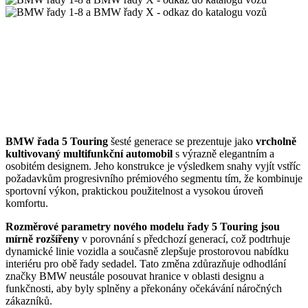
BMW řada 5 Touring
šesté generace se prezentuje jako
vrcholně
kultivovaný multifunkční automobil
s výrazně elegantním a
osobitém designem. Jeho konstrukce je výsledkem snahy vyjít vstříc
požadavkům progresivního prémiového segmentu tím, že kombinuje
sportovní výkon, praktickou použitelnost a vysokou úroveň
komfortu.
Rozměrové parametry nového modelu řady 5 Touring jsou
mírně rozšířeny
v porovnání s předchozí generací, což podtrhuje
dynamické linie vozidla a současně zlepšuje prostorovou nabídku
interiéru pro obě řady sedadel. Tato změna zdůrazňuje odhodlání
značky BMW neustále posouvat hranice v oblasti designu a
funkčnosti, aby byly splněny a překonány očekávání náročných
zákazníků.