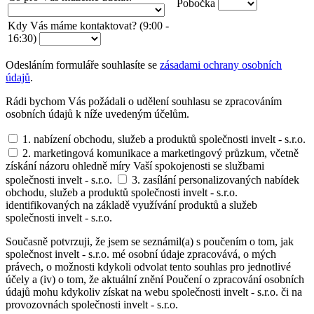
Pobočka
Kdy Vás máme kontaktovat? (9:00 -
16:30)
Odesláním formuláře souhlasíte se
zásadami ochrany osobních
údajů
.
Rádi bychom Vás požádali o udělení souhlasu se zpracováním
osobních údajů k níže uvedeným účelům.
1. nabízení obchodu, služeb a produktů společnosti invelt - s.r.o.
2. marketingová komunikace a marketingový průzkum, včetně
získání názoru ohledně míry Vaší spokojenosti se službami
společnosti invelt - s.r.o.
3. zasílání personalizovaných nabídek
obchodu, služeb a produktů společnosti invelt - s.r.o.
identifikovaných na základě využívání produktů a služeb
společnosti invelt - s.r.o.
Současně potvrzuji, že jsem se seznámil(a) s poučením o tom, jak
společnost invelt - s.r.o. mé osobní údaje zpracovává, o mých
právech, o možnosti kdykoli odvolat tento souhlas pro jednotlivé
účely a (iv) o tom, že aktuální znění Poučení o zpracování osobních
údajů mohu kdykoliv získat na webu společnosti invelt - s.r.o. či na
provozovnách společnosti invelt - s.r.o.