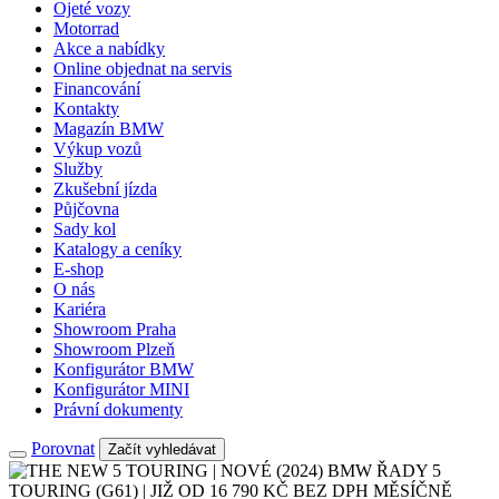
Ojeté vozy
Motorrad
Akce a nabídky
Online objednat na servis
Financování
Kontakty
Magazín BMW
Výkup vozů
Služby
Zkušební jízda
Půjčovna
Sady kol
Katalogy a ceníky
E-shop
O nás
Kariéra
Showroom Praha
Showroom Plzeň
Konfigurátor BMW
Konfigurátor MINI
Právní dokumenty
Porovnat
Začít vyhledávat