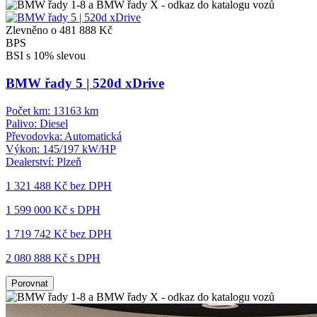
Zlevněno o 481 888 Kč
BPS
BSI s 10% slevou
BMW řady 5 | 520d xDrive
Počet km:
13163 km
Palivo:
Diesel
Převodovka:
Automatická
Výkon:
145/197 kW/HP
Dealerství:
Plzeň
1 321 488 Kč
bez DPH
1 599 000 Kč s DPH
1 719 742 Kč
bez DPH
2 080 888 Kč s DPH
Porovnat