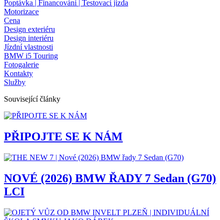
Poptávka | Financování | Testovací jízda
Motorizace
Cena
Design exteriéru
Design interiéru
Jízdní vlastnosti
BMW i5 Touring
Fotogalerie
Kontakty
Služby
Související články
PŘIPOJTE SE K NÁM
NOVÉ (2026) BMW ŘADY 7 Sedan (G70)
LCI