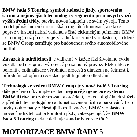
BMW řada 5 Touring, symbol radosti z jízdy, sportovního
šarmu a nejnovějších technologií v segmentu prémiových vozů
vyšší střední třídy
, otevírá novou kapitolu ve svém vývoji. Tento
model přináší nejen širokou škálu digitálních inovací, ale také
poprvé v historii nabízí variantu s čistě elektrickým pohonem, BMW
i5 Touring, což představuje zásadní krok vpřed v oblastech, na které
se BMW Group zaměřuje pro budoucnost svého automobilového
portfolia.
Závazek k udržitelnosti
je viditelný v každé fázi životního cyklu
vozidla, od designu a výroby až po samotný provoz. Elektrifikace
pohonů a optimalizace výrobních procesů s důrazem na šetrnost k
přírodním zdrojům a recyklaci podtrhují toto odhodlání.
Technologické vedení BMW Group je v nové řadě 5 Touring
dále posíleno díky implementaci
nejnovější generace systému
BMW iDrive
pro zobrazování a ovládání, nových digitálních služeb
a předních technologií pro automatizovanou jízdu a parkování. Tyto
prvky dohromady ztělesňují filozofii značky BMW v oblastech
inovací, udržitelnosti a komfortu jízdy, zabezpečující, že
BMW
řada 5 Touring
nadále definuje standardy ve své třídě.
MOTORIZACE BMW ŘADY 5