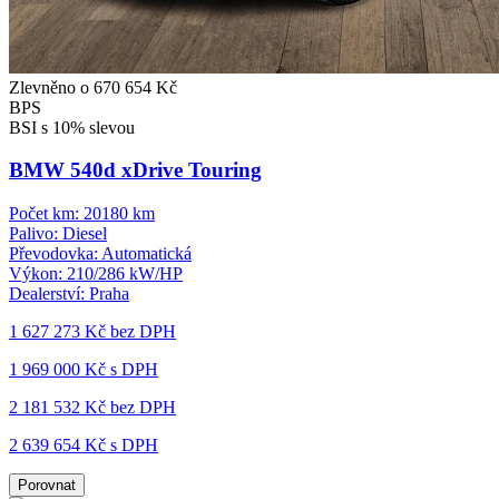
Zlevněno o 670 654 Kč
BPS
BSI s 10% slevou
BMW 540d xDrive Touring
Počet km:
20180 km
Palivo:
Diesel
Převodovka:
Automatická
Výkon:
210/286 kW/HP
Dealerství:
Praha
1 627 273 Kč
bez DPH
1 969 000 Kč s DPH
2 181 532 Kč
bez DPH
2 639 654 Kč s DPH
Porovnat