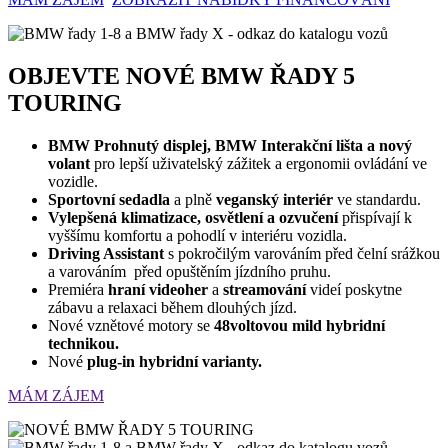
OBJEVTE NOVÉ BMW ŘADY 5
TOURING
BMW Prohnutý displej, BMW Interakční lišta a nový
volant
pro lepší uživatelský zážitek a ergonomii ovládání ve
vozidle.
Sportovní sedadla
a plně
veganský interiér
ve standardu.
Vylepšená klimatizace, osvětlení a ozvučení
přispívají k
vyššímu komfortu a pohodlí v interiéru vozidla.
Driving Assistant
s pokročilým varováním před čelní srážkou
a varováním před opuštěním jízdního pruhu.
Premiéra
hraní videoher
a
streamování
videí poskytne
zábavu a relaxaci během dlouhých jízd.
Nové vznětové motory se
48voltovou mild hybridní
technikou.
Nové
plug-in hybridní varianty.
MÁM ZÁJEM