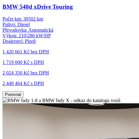
BMW 540d xDrive Touring
Počet km:
30502 km
Palivo:
Diesel
Převodovka:
Automatická
Výkon:
210/286 kW/HP
Dealerství:
Plzeň
1 420 661 Kč
bez DPH
1 719 000 Kč s DPH
2 024 350 Kč
bez DPH
2 449 464 Kč s DPH
Porovnat