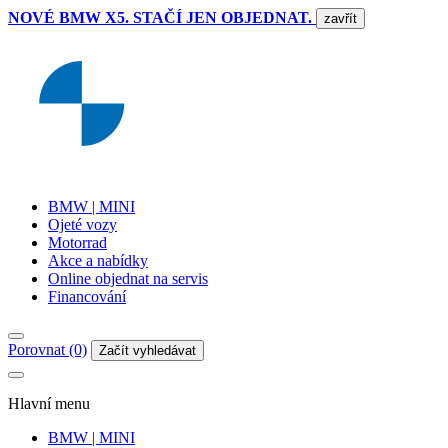
NOVÉ BMW X5. STAČÍ JEN OBJEDNAT.
zavřít
BMW | MINI
Ojeté vozy
Motorrad
Akce a nabídky
Online objednat na servis
Financování
Porovnat (0)
Začít vyhledávat
Hlavní menu
BMW | MINI