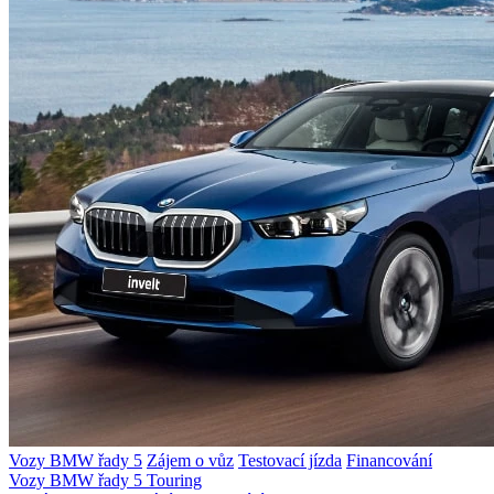
Vozy BMW řady 5
Zájem o vůz
Testovací jízda
Financování
Vozy BMW řady 5 Touring