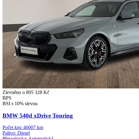
Zlevněno o 895 328 Kč
BPS
BSI s 10% slevou
BMW 540d xDrive Touring
Počet km:
46007 km
Palivo:
Diesel
Převodovka:
Automatická