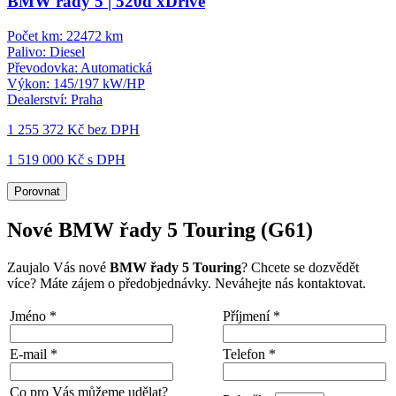
BMW řady 5 | 520d xDrive
Počet km:
22472 km
Palivo:
Diesel
Převodovka:
Automatická
Výkon:
145/197 kW/HP
Dealerství:
Praha
1 255 372 Kč
bez DPH
1 519 000 Kč s DPH
Porovnat
Nové BMW řady 5 Touring (G61)
Zaujalo Vás nové
BMW řady 5 Touring
? Chcete se dozvědět
více? Máte zájem o předobjednávky. Neváhejte nás kontaktovat.
Jméno
*
Příjmení
*
E-mail
*
Telefon
*
Co pro Vás můžeme udělat?