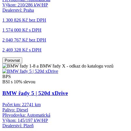
Výkon:
210/286 kW/HP
Dealerství:
Praha
1 300 826 Kč
bez DPH
1 574 000 Kč s DPH
2 040 767 Kč
bez DPH
2 469 328 Kč s DPH
Porovnat
BPS
BSI s 10% slevou
BMW řady 5 | 520d xDrive
Počet km:
22741 km
Palivo:
Diesel
Převodovka:
Automatická
Výkon:
145/197 kW/HP
Dealerství:
Plzeň