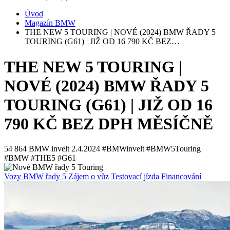
Úvod
Magazín BMW
THE NEW 5 TOURING | NOVÉ (2024) BMW ŘADY 5
TOURING (G61) | JIŽ OD 16 790 KČ BEZ…
THE NEW 5 TOURING |
NOVÉ (2024) BMW ŘADY 5
TOURING (G61) | JIŽ OD 16
790 KČ BEZ DPH MĚSÍČNĚ
54 864
BMW invelt
2.4.2024
#BMWinvelt #BMW5Touring
#BMW #THE5 #G61
Vozy BMW řady 5
Zájem o vůz
Testovací jízda
Financování