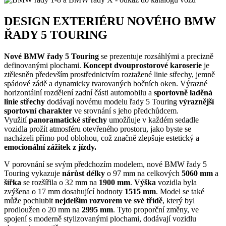
DESIGN EXTERIÉRU NOVÉHO BMW
ŘADY 5 TOURING
Nové BMW řady 5 Touring
se prezentuje rozsáhlými a precizně
definovanými plochami.
Koncept dvouprostorové karoserie
je
ztělesněn především prostřednictvím roztažené linie střechy, jemně
spádové zádě a dynamicky tvarovaných bočních oken. Výrazné
horizontální rozdělení zadní části automobilu a
sportovně laděná
linie střechy
dodávají novému modelu řady 5 Touring
výraznější
sportovní charakter
ve srovnání s jeho předchůdcem.
Využití
panoramatické střechy
umožňuje v každém sedadle
vozidla prožít atmosféru otevřeného prostoru, jako byste se
nacházeli přímo pod oblohou, což značně zlepšuje estetický a
emocionální zážitek z jízdy.
V porovnání se svým předchozím modelem, nové BMW řady 5
Touring vykazuje
nárůst
délky
o 97 mm na celkových
5060 mm
a
šířka
se rozšířila o 32 mm na
1900 mm
.
Výška
vozidla byla
zvýšena o 17 mm dosahující hodnoty
1515 mm
. Model se také
může pochlubit
nejdelším rozvorem ve své třídě
, který byl
prodloužen o 20 mm na
2995 mm
. Tyto proporční změny, ve
spojení s moderně stylizovanými plochami, dodávají vozidlu