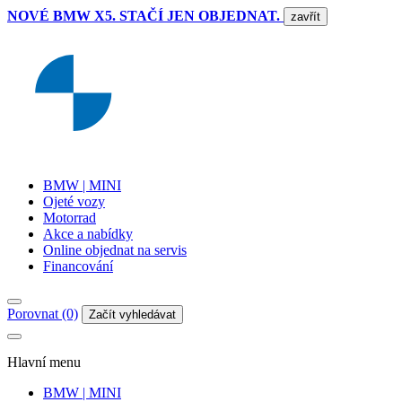
NOVÉ BMW X5. STAČÍ JEN OBJEDNAT.
zavřít
BMW | MINI
Ojeté vozy
Motorrad
Akce a nabídky
Online objednat na servis
Financování
Porovnat (0)
Začít vyhledávat
Hlavní menu
BMW | MINI