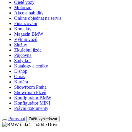
Ojeté vozy
Motorrad
Akce a nabídky
Online objednat na servis
Financování
Kontakty
Magazín BMW
Výkup vozů
Služby
Zkušební jízda
Půjčovna
Sady kol
Katalogy a ceníky
E-shop
O nás
Kariéra
Showroom Praha
Showroom Plzeň
Konfigurátor BMW
Konfigurátor MINI
Právní dokumenty
Porovnat
Začít vyhledávat