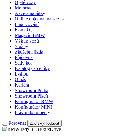
Ojeté vozy
Motorrad
Akce a nabídky
Online objednat na servis
Financování
Kontakty
Magazín BMW
Výkup vozů
Služby
Zkušební jízda
Půjčovna
Sady kol
Katalogy a ceníky
E-shop
O nás
Kariéra
Showroom Praha
Showroom Plzeň
Konfigurátor BMW
Konfigurátor MINI
Právní dokumenty
Porovnat
Začít vyhledávat