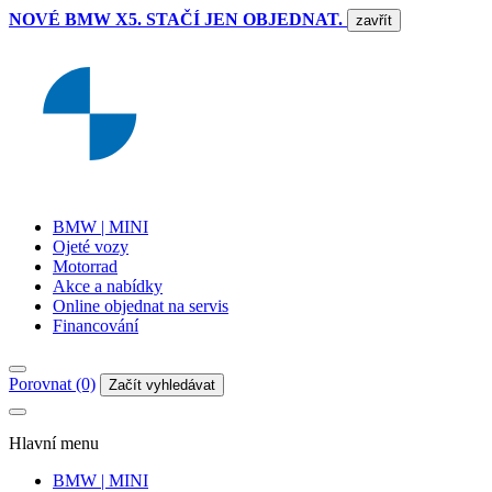
NOVÉ BMW X5. STAČÍ JEN OBJEDNAT.
zavřít
BMW | MINI
Ojeté vozy
Motorrad
Akce a nabídky
Online objednat na servis
Financování
Porovnat (0)
Začít vyhledávat
Hlavní menu
BMW | MINI