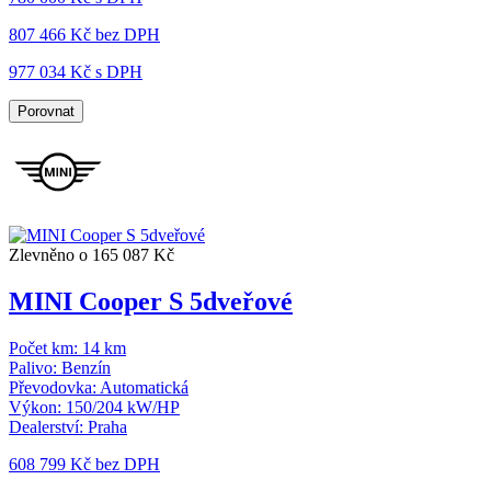
807 466 Kč
bez DPH
977 034 Kč s DPH
Porovnat
Zlevněno o 165 087 Kč
MINI Cooper S 5dveřové
Počet km:
14 km
Palivo:
Benzín
Převodovka:
Automatická
Výkon:
150/204 kW/HP
Dealerství:
Praha
608 799 Kč
bez DPH