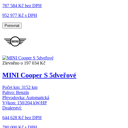
787 584 Kč
bez DPH
952 977 Kč s DPH
Porovnat
Zlevněno o 197 034 Kč
MINI Cooper S 5dveřové
Počet km:
3152 km
Palivo:
Benzín
Převodovka:
Automatická
Výkon:
150/204 kW/HP
Dealerství:
644 628 Kč
bez DPH
780 000 Kč s DPH