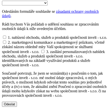
Odesláním formuláře souhlasíte se
zásadami ochrany osobních
údajů
.
Rádi bychom Vás požádali o udělení souhlasu se zpracováním
osobních údajů k níže uvedeným účelům.
1. nabízení obchodu, služeb a produktů společnosti invelt - s.r.o.
2. marketingová komunikace a marketingový průzkum, včetně
získání názoru ohledně míry Vaší spokojenosti se službami
společnosti invelt - s.r.o.
3. zasílání personalizovaných nabídek
obchodu, služeb a produktů společnosti invelt - s.r.o.
identifikovaných na základě využívání produktů a služeb
společnosti invelt - s.r.o.
Současně potvrzuji, že jsem se seznámil(a) s poučením o tom, jak
společnost invelt - s.r.o. mé osobní údaje zpracovává, o mých
právech, o možnosti kdykoli odvolat tento souhlas pro jednotlivé
účely a (iv) o tom, že aktuální znění Poučení o zpracování osobních
údajů mohu kdykoliv získat na webu společnosti invelt - s.r.o. či na
provozovnách společnosti invelt - s.r.o.
Odeslat