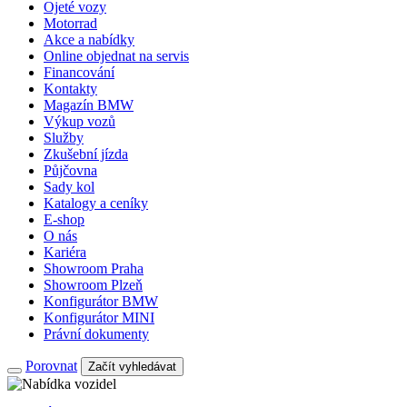
Ojeté vozy
Motorrad
Akce a nabídky
Online objednat na servis
Financování
Kontakty
Magazín BMW
Výkup vozů
Služby
Zkušební jízda
Půjčovna
Sady kol
Katalogy a ceníky
E-shop
O nás
Kariéra
Showroom Praha
Showroom Plzeň
Konfigurátor BMW
Konfigurátor MINI
Právní dokumenty
Porovnat
Začít vyhledávat