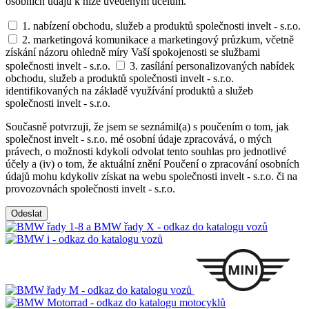
osobních údajů k níže uvedeným účelům.
1. nabízení obchodu, služeb a produktů společnosti invelt - s.r.o.
2. marketingová komunikace a marketingový průzkum, včetně
získání názoru ohledně míry Vaší spokojenosti se službami
společnosti invelt - s.r.o.
3. zasílání personalizovaných nabídek
obchodu, služeb a produktů společnosti invelt - s.r.o.
identifikovaných na základě využívání produktů a služeb
společnosti invelt - s.r.o.
Současně potvrzuji, že jsem se seznámil(a) s poučením o tom, jak
společnost invelt - s.r.o. mé osobní údaje zpracovává, o mých
právech, o možnosti kdykoli odvolat tento souhlas pro jednotlivé
účely a (iv) o tom, že aktuální znění Poučení o zpracování osobních
údajů mohu kdykoliv získat na webu společnosti invelt - s.r.o. či na
provozovnách společnosti invelt - s.r.o.
Odeslat