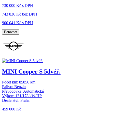
730 000 Kč s DPH
743 836 Kč
bez DPH
900 041 Kč s DPH
Porovnat
MINI Cooper S 5dvéř.
Počet km:
85856 km
Palivo:
Benzín
Převodovka:
Automatická
Výkon:
131/178 kW/HP
Dealerství:
Praha
459 000 Kč