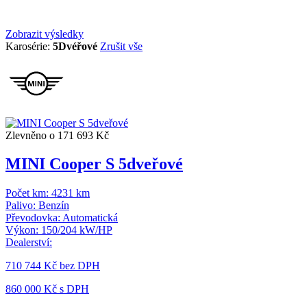
Zobrazit výsledky
Karosérie:
5Dvéřové
Zrušit vše
Zlevněno o 171 693 Kč
MINI Cooper S 5dveřové
Počet km:
4231 km
Palivo:
Benzín
Převodovka:
Automatická
Výkon:
150/204 kW/HP
Dealerství:
710 744 Kč
bez DPH
860 000 Kč s DPH