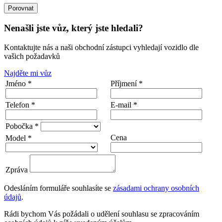
Porovnat
Nenašli jste vůz, který jste hledali?
Kontaktujte nás a naši obchodní zástupci vyhledají vozidlo dle
vašich požadavků
Najděte mi vůz
Jméno *
Příjmení *
Telefon *
E-mail *
Pobočka *
Cena
Model *
Zpráva
Odesláním formuláře souhlasíte se
zásadami ochrany osobních
údajů
.
Rádi bychom Vás požádali o udělení souhlasu se zpracováním