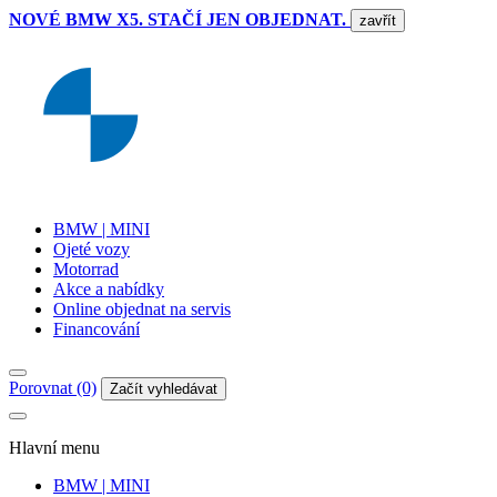
NOVÉ BMW X5. STAČÍ JEN OBJEDNAT.
zavřít
BMW | MINI
Ojeté vozy
Motorrad
Akce a nabídky
Online objednat na servis
Financování
Porovnat (0)
Začít vyhledávat
Hlavní menu
BMW | MINI