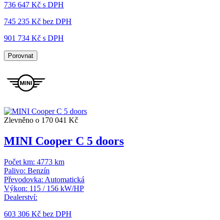
736 647 Kč s DPH
745 235 Kč
bez DPH
901 734 Kč s DPH
Porovnat
Zlevněno o 170 041 Kč
MINI Cooper C 5 doors
Počet km:
4773 km
Palivo:
Benzín
Převodovka:
Automatická
Výkon:
115 / 156 kW/HP
Dealerství:
603 306 Kč
bez DPH