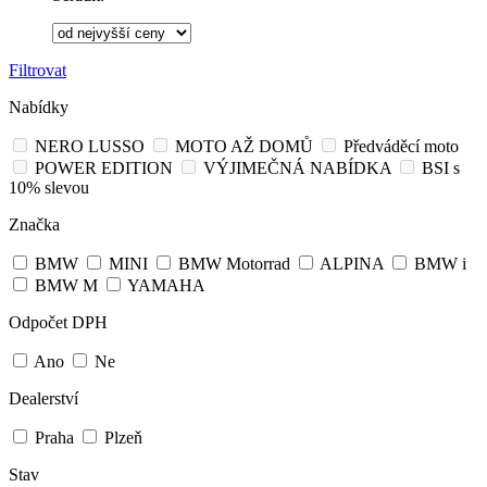
Filtrovat
Nabídky
NERO LUSSO
MOTO AŽ DOMŮ
Předváděcí moto
POWER EDITION
VÝJIMEČNÁ NABÍDKA
BSI s
10% slevou
Značka
BMW
MINI
BMW Motorrad
ALPINA
BMW i
BMW M
YAMAHA
Odpočet DPH
Ano
Ne
Dealerství
Praha
Plzeň
Stav