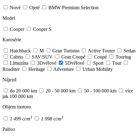
Nové
Ojeté
BMW Premium Selection
Model
Cooper
Cooper S
Karosérie
Hatchback
M
Gran Turismo
Active Tourer
Sedan
Cabrio
SAV/SUV
Gran Coupé
Coupé
Touring
Limuzína
3Dvéřové
5Dvéřové
Sport
Tour
Roadster
Heritage
Adventure
Urban Mobility
Nájezd
do 20 000 km
20 - 50 000 km
50 - 100 000 km
více
jak 100 000 km
Objem motoru
3
3
1 499 ccm
1 998 ccm
Palivo