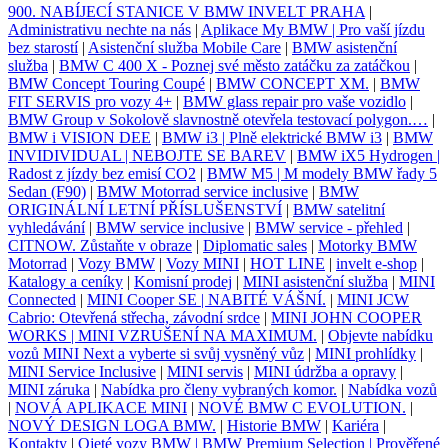
900. NABÍJECÍ STANICE V BMW INVELT PRAHA
|
Administrativu nechte na nás
|
Aplikace My BMW | Pro vaší jízdu
bez starostí
|
Asistenční služba Mobile Care
|
BMW asistenční
služba
|
BMW C 400 X - Poznej své město zatáčku za zatáčkou
|
BMW Concept Touring Coupé
|
BMW CONCEPT XM.
|
BMW
FIT SERVIS pro vozy 4+
|
BMW glass repair pro vaše vozidlo
|
BMW Group v Sokolově slavnostně otevřela testovací polygon.…
|
BMW i VISION DEE
|
BMW i3 | Plně elektrické BMW i3
|
BMW
INVIDIVIDUAL | NEBOJTE SE BAREV
|
BMW iX5 Hydrogen |
Radost z jízdy bez emisí CO2
|
BMW M5 | M modely BMW řady 5
Sedan (F90)
|
BMW Motorrad service inclusive
|
BMW
ORIGINÁLNÍ LETNÍ PŘÍSLUŠENSTVÍ
|
BMW satelitní
vyhledávání
|
BMW service inclusive
|
BMW service - přehled
|
CITNOW. Zůstaňte v obraze
|
Diplomatic sales
|
Motorky BMW
Motorrad
|
Vozy BMW
|
Vozy MINI
|
HOT LINE
|
invelt e-shop
|
Katalogy a ceníky
|
Komisní prodej
|
MINI asistenční služba
|
MINI
Connected
|
MINI Cooper SE | NABITÉ VÁŠNÍ.
|
MINI JCW
Cabrio: Otevřená střecha, závodní srdce
|
MINI JOHN COOPER
WORKS | MINI VZRUŠENÍ NA MAXIMUM.
|
Objevte nabídku
vozů MINI Next a vyberte si svůj vysněný vůz
|
MINI prohlídky
|
MINI Service Inclusive
|
MINI servis
|
MINI údržba a opravy
|
MINI záruka
|
Nabídka pro členy vybraných komor.
|
Nabídka vozů
|
NOVÁ APLIKACE MINI
|
NOVÉ BMW C EVOLUTION.
|
NOVÝ DESIGN LOGA BMW.
|
Historie BMW
|
Kariéra
|
Kontakty
|
Ojeté vozy BMW | BMW Premium Selection | Prověřené