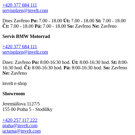
+420 377 684 111
servisplzen@invelt.com
Dnes Zavřeno
Po:
7.00 - 18.00
Út:
7.00 - 18.00
St:
7.00 - 18.00
Čt:
7.00 - 18.00
Pá:
7.00 - 18.00
So:
Zavřeno
Ne:
Zavřeno
Servis BMW Motorrad
+420 377 684 111
servisplzen@invelt.com
Dnes: Zavřeno
Po:
8:00-16:30 hod.
Út:
8:00-16:30 hod.
St:
8:00-
16:30 hod.
Čt:
8:00-16:30 hod.
Pá:
8:00-16:30 hod.
So:
Zavřeno
Ne:
Zavřeno
invelt e-shop
Showroom
Jeremiášova 1127/5
155 00 Praha 5 - Stodůlky
+420 257 117 222
praha@invelt.com
uctarna@invelt.com