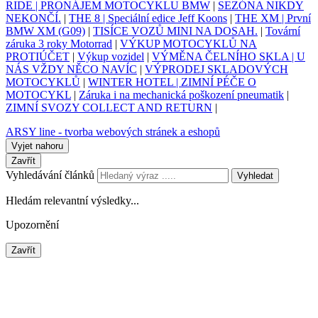
RIDE | PRONÁJEM MOTOCYKLU BMW
|
SEZÓNA NIKDY
NEKONČÍ.
|
THE 8 | Speciální edice Jeff Koons
|
THE XM | První
BMW XM (G09)
|
TISÍCE VOZŮ MINI NA DOSAH.
|
Tovární
záruka 3 roky Motorrad
|
VÝKUP MOTOCYKLŮ NA
PROTIÚČET
|
Výkup vozidel
|
VÝMĚNA ČELNÍHO SKLA | U
NÁS VŽDY NĚCO NAVÍC
|
VÝPRODEJ SKLADOVÝCH
MOTOCYKLŮ
|
WINTER HOTEL | ZIMNÍ PÉČE O
MOTOCYKL
|
Záruka i na mechanická poškození pneumatik
|
ZIMNÍ SVOZY COLLECT AND RETURN
|
ARSY line - tvorba webových stránek a eshopů
Vyjet nahoru
Zavřít
Vyhledávání článků
Vyhledat
Hledám relevantní výsledky...
Upozornění
Zavřít