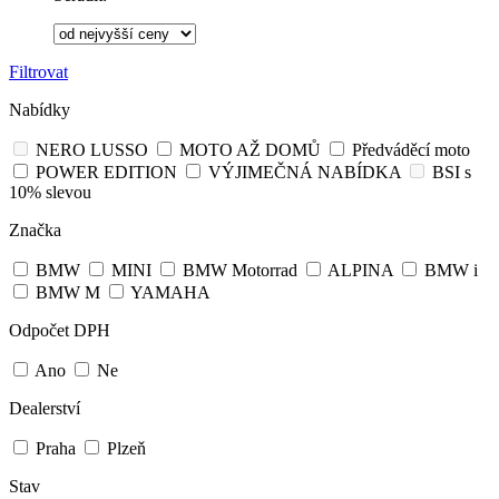
Filtrovat
Nabídky
NERO LUSSO
MOTO AŽ DOMŮ
Předváděcí moto
POWER EDITION
VÝJIMEČNÁ NABÍDKA
BSI s
10% slevou
Značka
BMW
MINI
BMW Motorrad
ALPINA
BMW i
BMW M
YAMAHA
Odpočet DPH
Ano
Ne
Dealerství
Praha
Plzeň
Stav