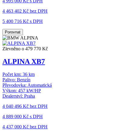
4 995 000 Kč s DPH
4 463 402 Kč
bez DPH
5 400 716 Kč s DPH
Porovnat
Zlevněno o 479 770 Kč
ALPINA XB7
Počet km:
36 km
Palivo:
Benzín
Převodovka:
Automatická
Výkon:
457 kW/HP
Dealerství:
Praha
4 040 496 Kč
bez DPH
4 889 000 Kč s DPH
4 437 000 Kč
bez DPH