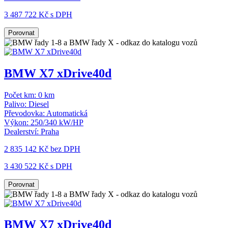
3 487 722 Kč s DPH
Porovnat
BMW X7 xDrive40d
Počet km:
0 km
Palivo:
Diesel
Převodovka:
Automatická
Výkon:
250/340 kW/HP
Dealerství:
Praha
2 835 142 Kč
bez DPH
3 430 522 Kč s DPH
Porovnat
BMW X7 xDrive40d