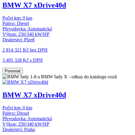
BMW X7 xDrive40d
Počet km:
0 km
Palivo:
Diesel
Převodovka:
Automatická
Výkon:
250/340 kW/HP
Dealerství:
Plzeň
2 814 321 Kč
bez DPH
3 405 328 Kč s DPH
Porovnat
BMW X7 xDrive40d
Počet km:
0 km
Palivo:
Diesel
Převodovka:
Automatická
Výkon:
250/340 kW/HP
Dealerství:
Praha