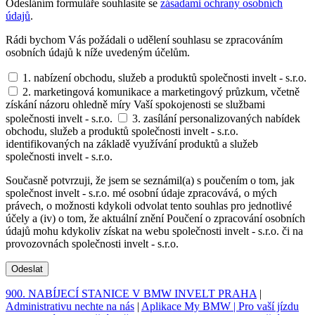
Odesláním formuláře souhlasíte se
zásadami ochrany osobních
údajů
.
Rádi bychom Vás požádali o udělení souhlasu se zpracováním
osobních údajů k níže uvedeným účelům.
1. nabízení obchodu, služeb a produktů společnosti invelt - s.r.o.
2. marketingová komunikace a marketingový průzkum, včetně
získání názoru ohledně míry Vaší spokojenosti se službami
společnosti invelt - s.r.o.
3. zasílání personalizovaných nabídek
obchodu, služeb a produktů společnosti invelt - s.r.o.
identifikovaných na základě využívání produktů a služeb
společnosti invelt - s.r.o.
Současně potvrzuji, že jsem se seznámil(a) s poučením o tom, jak
společnost invelt - s.r.o. mé osobní údaje zpracovává, o mých
právech, o možnosti kdykoli odvolat tento souhlas pro jednotlivé
účely a (iv) o tom, že aktuální znění Poučení o zpracování osobních
údajů mohu kdykoliv získat na webu společnosti invelt - s.r.o. či na
provozovnách společnosti invelt - s.r.o.
Odeslat
900. NABÍJECÍ STANICE V BMW INVELT PRAHA
|
Administrativu nechte na nás
|
Aplikace My BMW | Pro vaší jízdu