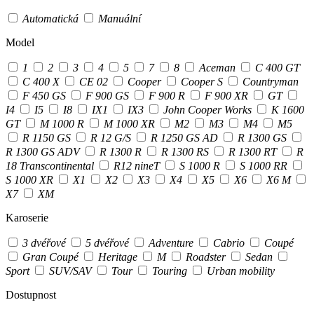
Automatická
Manuální
Model
1
2
3
4
5
7
8
Aceman
C 400 GT
C 400 X
CE 02
Cooper
Cooper S
Countryman
F 450 GS
F 900 GS
F 900 R
F 900 XR
GT
I4
I5
I8
IX1
IX3
John Cooper Works
K 1600
GT
M 1000 R
M 1000 XR
M2
M3
M4
M5
R 1150 GS
R 12 G/S
R 1250 GS AD
R 1300 GS
R 1300 GS ADV
R 1300 R
R 1300 RS
R 1300 RT
R
18 Transcontinental
R12 nineT
S 1000 R
S 1000 RR
S 1000 XR
X1
X2
X3
X4
X5
X6
X6 M
X7
XM
Karoserie
3 dvéřové
5 dvéřové
Adventure
Cabrio
Coupé
Gran Coupé
Heritage
M
Roadster
Sedan
Sport
SUV/SAV
Tour
Touring
Urban mobility
Dostupnost