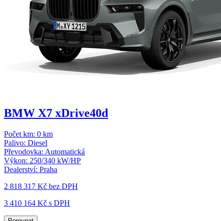
BMW X7 xDrive40d
Počet km:
0 km
Palivo:
Diesel
Převodovka:
Automatická
Výkon:
250/340 kW/HP
Dealerství:
Praha
2 818 317 Kč
bez DPH
3 410 164 Kč s DPH
Porovnat