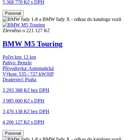
5 368 770 Kč s DPH
Porovnat
Zlevněno o 221 127 Kč
BMW M5 Touring
Počet km:
12 km
Palivo:
Benzín
Převodovka:
Automatická
Výkon:
535 / 727 kW/HP
Dealerství:
Praha
3 293 388 Kč
bez DPH
3 985 000 Kč s DPH
3 476 138 Kč
bez DPH
4 206 127 Kč s DPH
Porovnat