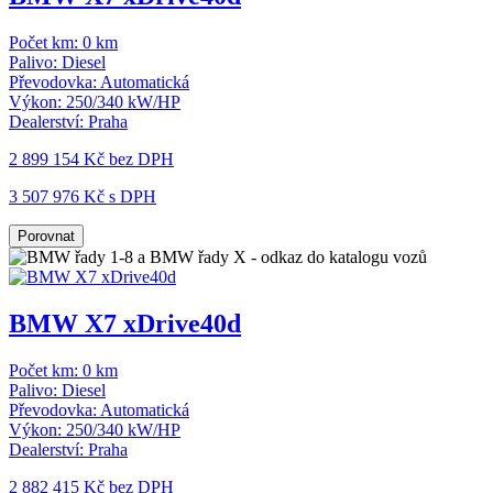
Počet km:
0 km
Palivo:
Diesel
Převodovka:
Automatická
Výkon:
250/340 kW/HP
Dealerství:
Praha
2 899 154 Kč
bez DPH
3 507 976 Kč s DPH
Porovnat
BMW X7 xDrive40d
Počet km:
0 km
Palivo:
Diesel
Převodovka:
Automatická
Výkon:
250/340 kW/HP
Dealerství:
Praha
2 882 415 Kč
bez DPH