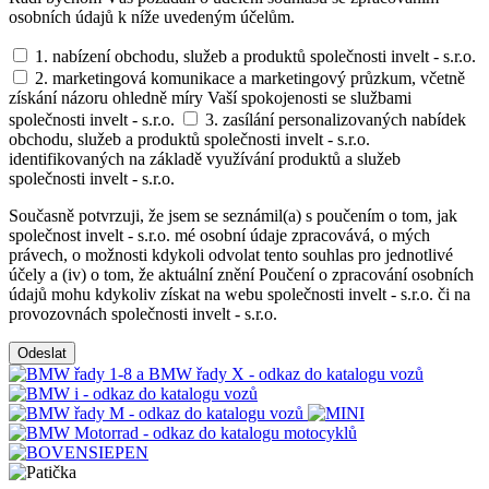
osobních údajů k níže uvedeným účelům.
1. nabízení obchodu, služeb a produktů společnosti invelt - s.r.o.
2. marketingová komunikace a marketingový průzkum, včetně
získání názoru ohledně míry Vaší spokojenosti se službami
společnosti invelt - s.r.o.
3. zasílání personalizovaných nabídek
obchodu, služeb a produktů společnosti invelt - s.r.o.
identifikovaných na základě využívání produktů a služeb
společnosti invelt - s.r.o.
Současně potvrzuji, že jsem se seznámil(a) s poučením o tom, jak
společnost invelt - s.r.o. mé osobní údaje zpracovává, o mých
právech, o možnosti kdykoli odvolat tento souhlas pro jednotlivé
účely a (iv) o tom, že aktuální znění Poučení o zpracování osobních
údajů mohu kdykoliv získat na webu společnosti invelt - s.r.o. či na
provozovnách společnosti invelt - s.r.o.
Odeslat