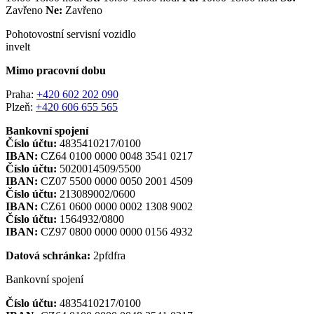
Zavřeno
Ne:
Zavřeno
Pohotovostní servisní vozidlo
invelt
Mimo pracovní dobu
Praha:
+420 602 202 090
Plzeň:
+420 606 655 565
Bankovní spojení
Číslo účtu:
4835410217/0100
IBAN:
CZ64 0100 0000 0048 3541 0217
Číslo účtu:
5020014509/5500
IBAN:
CZ07 5500 0000 0050 2001 4509
Číslo účtu:
213089002/0600
IBAN:
CZ61 0600 0000 0002 1308 9002
Číslo účtu:
1564932/0800
IBAN:
CZ97 0800 0000 0000 0156 4932
Datová schránka:
2pfdfra
Bankovní spojení
Číslo účtu:
4835410217/0100