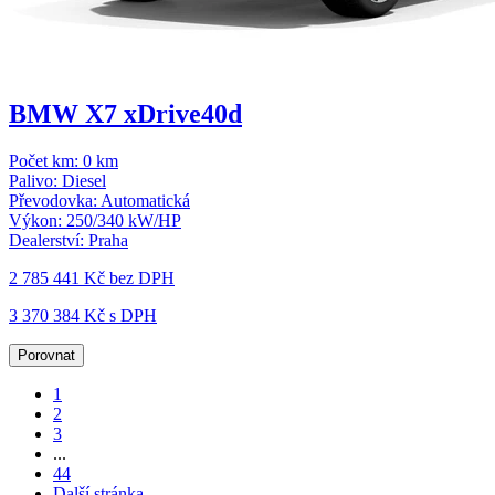
BMW X7 xDrive40d
Počet km:
0 km
Palivo:
Diesel
Převodovka:
Automatická
Výkon:
250/340 kW/HP
Dealerství:
Praha
2 785 441 Kč
bez DPH
3 370 384 Kč s DPH
Porovnat
1
2
3
...
44
Další stránka