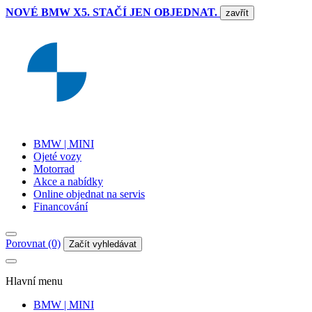
NOVÉ BMW X5. STAČÍ JEN OBJEDNAT.
zavřít
BMW | MINI
Ojeté vozy
Motorrad
Akce a nabídky
Online objednat na servis
Financování
Porovnat (0)
Začít vyhledávat
Hlavní menu
BMW | MINI