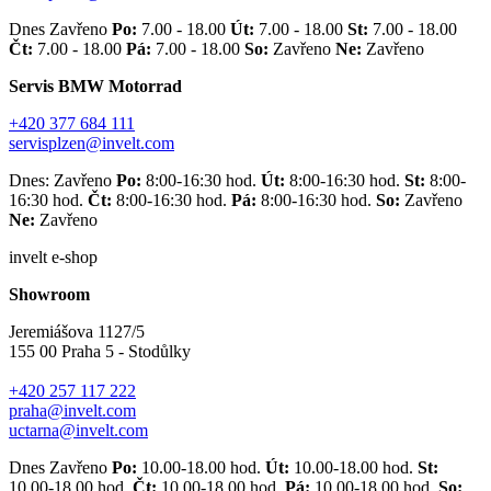
Dnes Zavřeno
Po:
7.00 - 18.00
Út:
7.00 - 18.00
St:
7.00 - 18.00
Čt:
7.00 - 18.00
Pá:
7.00 - 18.00
So:
Zavřeno
Ne:
Zavřeno
Servis BMW Motorrad
+420 377 684 111
servisplzen@invelt.com
Dnes: Zavřeno
Po:
8:00-16:30 hod.
Út:
8:00-16:30 hod.
St:
8:00-
16:30 hod.
Čt:
8:00-16:30 hod.
Pá:
8:00-16:30 hod.
So:
Zavřeno
Ne:
Zavřeno
invelt e-shop
Showroom
Jeremiášova 1127/5
155 00 Praha 5 - Stodůlky
+420 257 117 222
praha@invelt.com
uctarna@invelt.com
Dnes Zavřeno
Po:
10.00-18.00 hod.
Út:
10.00-18.00 hod.
St:
10.00-18.00 hod.
Čt:
10.00-18.00 hod.
Pá:
10.00-18.00 hod.
So: