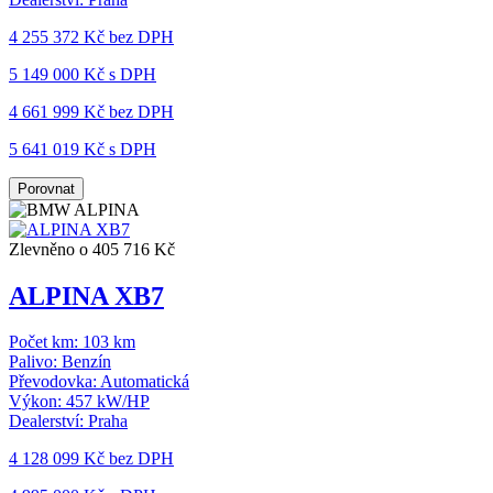
4 255 372 Kč
bez DPH
5 149 000 Kč s DPH
4 661 999 Kč
bez DPH
5 641 019 Kč s DPH
Porovnat
Zlevněno o 405 716 Kč
ALPINA XB7
Počet km:
103 km
Palivo:
Benzín
Převodovka:
Automatická
Výkon:
457 kW/HP
Dealerství:
Praha
4 128 099 Kč
bez DPH