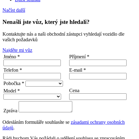
Načíst další
Nenašli jste vůz, který jste hledali?
Kontaktujte nás a naši obchodní zástupci vyhledají vozidlo dle
vašich požadavků
Najděte mi vůz
Jméno *
Příjmení *
Telefon *
E-mail *
Pobočka *
Cena
Model *
Zpráva
Odesláním formuláře souhlasíte se
zásadami ochrany osobních
údajů
.
Rádi bychom Vás požádali o udělení souhlasu se zpracováním