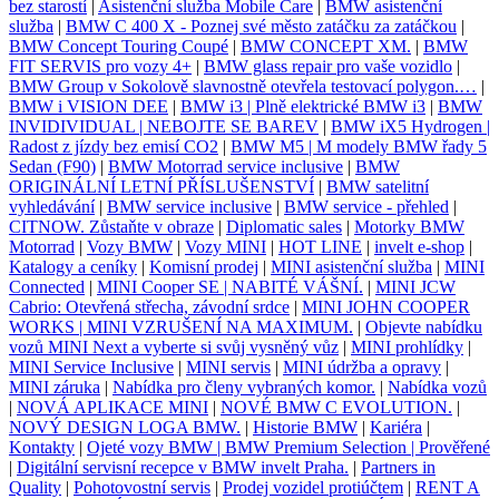
bez starostí
|
Asistenční služba Mobile Care
|
BMW asistenční
služba
|
BMW C 400 X - Poznej své město zatáčku za zatáčkou
|
BMW Concept Touring Coupé
|
BMW CONCEPT XM.
|
BMW
FIT SERVIS pro vozy 4+
|
BMW glass repair pro vaše vozidlo
|
BMW Group v Sokolově slavnostně otevřela testovací polygon.…
|
BMW i VISION DEE
|
BMW i3 | Plně elektrické BMW i3
|
BMW
INVIDIVIDUAL | NEBOJTE SE BAREV
|
BMW iX5 Hydrogen |
Radost z jízdy bez emisí CO2
|
BMW M5 | M modely BMW řady 5
Sedan (F90)
|
BMW Motorrad service inclusive
|
BMW
ORIGINÁLNÍ LETNÍ PŘÍSLUŠENSTVÍ
|
BMW satelitní
vyhledávání
|
BMW service inclusive
|
BMW service - přehled
|
CITNOW. Zůstaňte v obraze
|
Diplomatic sales
|
Motorky BMW
Motorrad
|
Vozy BMW
|
Vozy MINI
|
HOT LINE
|
invelt e-shop
|
Katalogy a ceníky
|
Komisní prodej
|
MINI asistenční služba
|
MINI
Connected
|
MINI Cooper SE | NABITÉ VÁŠNÍ.
|
MINI JCW
Cabrio: Otevřená střecha, závodní srdce
|
MINI JOHN COOPER
WORKS | MINI VZRUŠENÍ NA MAXIMUM.
|
Objevte nabídku
vozů MINI Next a vyberte si svůj vysněný vůz
|
MINI prohlídky
|
MINI Service Inclusive
|
MINI servis
|
MINI údržba a opravy
|
MINI záruka
|
Nabídka pro členy vybraných komor.
|
Nabídka vozů
|
NOVÁ APLIKACE MINI
|
NOVÉ BMW C EVOLUTION.
|
NOVÝ DESIGN LOGA BMW.
|
Historie BMW
|
Kariéra
|
Kontakty
|
Ojeté vozy BMW | BMW Premium Selection | Prověřené
|
Digitální servisní recepce v BMW invelt Praha.
|
Partners in
Quality
|
Pohotovostní servis
|
Prodej vozidel protiúčtem
|
RENT A