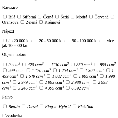
Barvaace
Bílá
Stříbrná
Černá
Šedá
Modrá
Červená
Oranžová
Zelená
Krémová
Nájezd
do 20 000 km
20 - 50 000 km
50 - 100 000 km
více
jak 100 000 km
Objem motoru
3
3
3
3
3
0 ccm
420 ccm
1130 ccm
350 ccm
895 ccm
3
3
3
3
999 ccm
1 170 ccm
1 254 ccm
1 300 ccm
1
3
3
3
3
499 ccm
1 649 ccm
1 802 ccm
1 995 ccm
1 998
3
3
3
3
ccm
2 979 ccm
2 993 ccm
2 988 ccm
2 998
3
3
3
3
ccm
3 246 ccm
4 395 ccm
6 592 ccm
Palivo
Benzín
Diesel
Plug-in-Hybrid
Elektřina
Převodovka