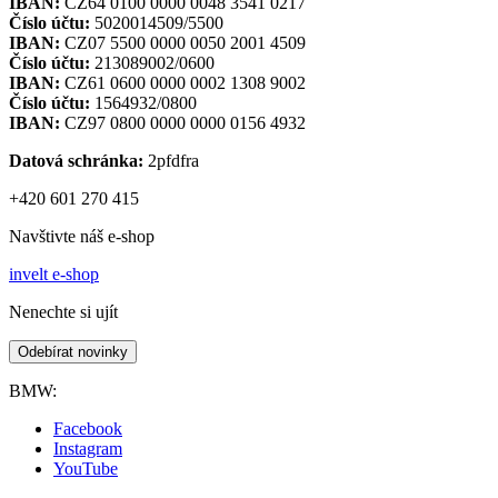
IBAN:
CZ64 0100 0000 0048 3541 0217
Číslo účtu:
5020014509/5500
IBAN:
CZ07 5500 0000 0050 2001 4509
Číslo účtu:
213089002/0600
IBAN:
CZ61 0600 0000 0002 1308 9002
Číslo účtu:
1564932/0800
IBAN:
CZ97 0800 0000 0000 0156 4932
Datová schránka:
2pfdfra
+420 601 270 415
Navštivte náš e-shop
invelt e-shop
Nenechte si ujít
Odebírat novinky
BMW:
Facebook
Instagram
YouTube