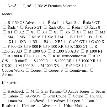
Nové
Ojeté
BMW Premium Selection
Model
R 1150 GS Adventure
Řada 1
Řada 2
Řada 3|GT
Řada 4
Řada 5|GT
Řada 6|GT
Řada 7
Řada 8
X1
X2
X3
X4
X5
X6
X7
M2
M3
M4
M5
X6 M
XM
i4
i5
i7
i8
iX
iX1
iX3
B3
B4
XB7
C 400 GT
C 400 X
F 900 GS
F 900 R
F 900 XR
K 1600 GT
R
1250 GS AD
R 1300 GS
R 1300 GS ADV
R 1300 RT
R 1300 R
R 1300 RS
R 18 Transcontinental
R 12
G/S
R nineT
S 1000 R
S 1000 RR
S 1000 XR
CE 02
M 1000 R
M 1000 XR
F 450 GS
John
Cooper Works
Cooper
Cooper S
Countryman
Aceman
Karosérie
Hatchback
M
Gran Turismo
Active Tourer
Sedan
Cabrio
SAV/SUV
Gran Coupé
Coupé
Touring
Limuzína
3Dvéřové
5Dvéřové
Sport
Tour
Roadster
Heritage
Adventure
Urban Mobility