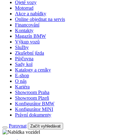
Ojeté vozy
Motorrad
Akce a nabídky
Online objednat na servis
Financování
Kontakty
Magazín BMW
Výkup vozů
Služby
Zkušební jízda
Půjčovna
Sady kol
Katalogy a ceníky
E-shop
O nás
Kariéra
Showroom Praha
Showroom Plzeň
Konfigurátor BMW
Konfigurátor MINI
Právní dokumenty
Porovnat
Začít vyhledávat