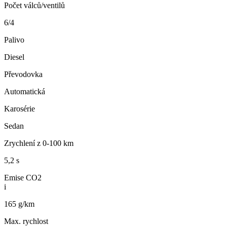
Počet válců/ventilů
6/4
Palivo
Diesel
Převodovka
Automatická
Karosérie
Sedan
Zrychlení z 0-100 km
5,2 s
Emise CO2
i
165 g/km
Max. rychlost