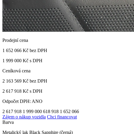
Prodejní cena
1 652 066 Kč
bez DPH
1 999 000 Kč s DPH
Ceníková cena
2 163 569 Kč
bez DPH
2 617 918 Kč s DPH
Odpočet DPH: ANO
2 617 918
1 999 000
618 918
1 652 066
Zájem o nákup vozidla
Chci financovat
Barva
Metalický lak Black Sapphire (černá)