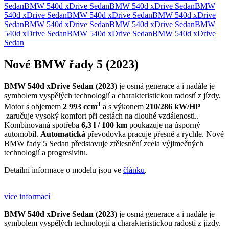
Sedan
BMW 540d xDrive Sedan
BMW 540d xDrive Sedan
BMW
540d xDrive Sedan
BMW 540d xDrive Sedan
BMW 540d xDrive
Sedan
BMW 540d xDrive Sedan
BMW 540d xDrive Sedan
BMW
540d xDrive Sedan
BMW 540d xDrive Sedan
BMW 540d xDrive
Sedan
Nové BMW řady 5 (2023)
BMW 540d xDrive Sedan (2023)
je osmá generace a i nadále je
symbolem vyspělých technologií a charakteristickou radostí z jízdy.
3
Motor s objemem
2 993 ccm
a s výkonem
210/286 kW/HP
zaručuje vysoký komfort při cestách na dlouhé vzdálenosti..
Kombinovaná spotřeba
6,3 l / 100 km
poukazuje na úsporný
automobil.
Automatická
převodovka pracuje přesně a rychle. Nové
BMW řady 5 Sedan představuje ztělesnění zcela výjimečných
technologií a progresivitu.
Detailní informace o modelu jsou ve
článku
.
více informací
BMW 540d xDrive Sedan (2023)
je osmá generace a i nadále je
symbolem vyspělých technologií a charakteristickou radostí z jízdy.