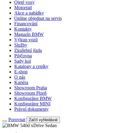
Ojeté vozy
Motorrad
Akce a nabídky
Online objednat na servis
Financování
Kontakty
Magazín BMW
Výkup vozů
Služby
Zkušební jízda
Půjčovna
Sady kol
Katalogy a ceníky
E-shop
O nás
Kariéra
Showroom Praha
Showroom Plzeň
Konfigurátor BMW
Konfigurátor MINI
Právní dokumenty
Porovnat
Začít vyhledávat