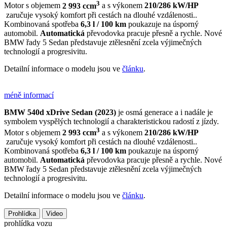
3
Motor s objemem
2 993 ccm
a s výkonem
210/286 kW/HP
zaručuje vysoký komfort při cestách na dlouhé vzdálenosti..
Kombinovaná spotřeba
6,3 l / 100 km
poukazuje na úsporný
automobil.
Automatická
převodovka pracuje přesně a rychle. Nové
BMW řady 5 Sedan představuje ztělesnění zcela výjimečných
technologií a progresivitu.
Detailní informace o modelu jsou ve
článku
.
méně informací
BMW 540d xDrive Sedan (2023)
je osmá generace a i nadále je
symbolem vyspělých technologií a charakteristickou radostí z jízdy.
3
Motor s objemem
2 993 ccm
a s výkonem
210/286 kW/HP
zaručuje vysoký komfort při cestách na dlouhé vzdálenosti..
Kombinovaná spotřeba
6,3 l / 100 km
poukazuje na úsporný
automobil.
Automatická
převodovka pracuje přesně a rychle. Nové
BMW řady 5 Sedan představuje ztělesnění zcela výjimečných
technologií a progresivitu.
Detailní informace o modelu jsou ve
článku
.
Prohlídka
Video
prohlídka vozu