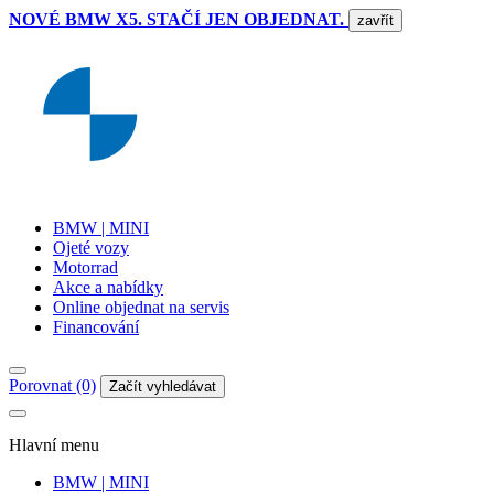
NOVÉ BMW X5. STAČÍ JEN OBJEDNAT.
zavřít
BMW | MINI
Ojeté vozy
Motorrad
Akce a nabídky
Online objednat na servis
Financování
Porovnat (0)
Začít vyhledávat
Hlavní menu
BMW | MINI