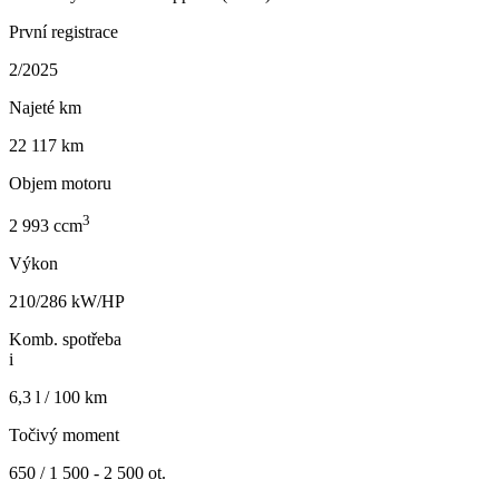
První registrace
2/2025
Najeté km
22 117 km
Objem motoru
3
2 993 ccm
Výkon
210/286 kW/HP
Komb. spotřeba
i
6,3 l / 100 km
Točivý moment
650 / 1 500 - 2 500 ot.