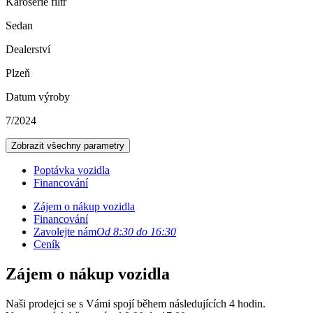
Karoserie filtr
Sedan
Dealerství
Plzeň
Datum výroby
7/2024
Zobrazit všechny parametry
Poptávka vozidla
Financování
Zájem o nákup vozidla
Financování
Zavolejte nám
Od 8:30 do 16:30
Ceník
Zájem o nákup vozidla
Naši prodejci se s Vámi spojí během následujících 4 hodin.