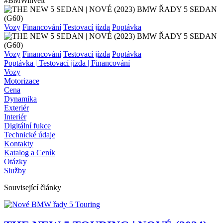
#BMWinvelt
Vozy
Financování
Testovací jízda
Poptávka
Vozy
Financování
Testovací jízda
Poptávka
Poptávka | Testovací jízda | Financování
Vozy
Motorizace
Cena
Dynamika
Exteriér
Interiér
Digitální fukce
Technické údaje
Kontakty
Katalog a Ceník
Otázky
Služby
Související články