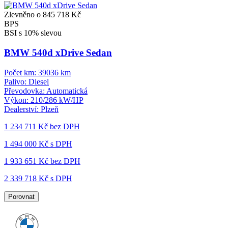
Zlevněno o 845 718 Kč
BPS
BSI s 10% slevou
BMW 540d xDrive Sedan
Počet km:
39036 km
Palivo:
Diesel
Převodovka:
Automatická
Výkon:
210/286 kW/HP
Dealerství:
Plzeň
1 234 711 Kč
bez DPH
1 494 000 Kč s DPH
1 933 651 Kč
bez DPH
2 339 718 Kč s DPH
Porovnat