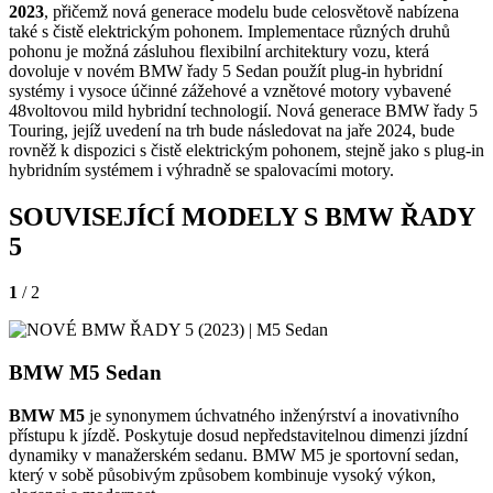
2023
, přičemž nová generace modelu bude celosvětově nabízena
také s čistě elektrickým pohonem. Implementace různých druhů
pohonu je možná zásluhou flexibilní architektury vozu, která
dovoluje v novém BMW řady 5 Sedan použít plug-in hybridní
systémy i vysoce účinné zážehové a vznětové motory vybavené
48voltovou mild hybridní technologií. Nová generace BMW řady 5
Touring, jejíž uvedení na trh bude následovat na jaře 2024, bude
rovněž k dispozici s čistě elektrickým pohonem, stejně jako s plug-in
hybridním systémem i výhradně se spalovacími motory.
SOUVISEJÍCÍ MODELY S BMW ŘADY
5
1
/ 2
BMW M5 Sedan
BMW M5
je synonymem úchvatného inženýrství a inovativního
přístupu k jízdě. Poskytuje dosud nepředstavitelnou dimenzi jízdní
dynamiky v manažerském sedanu. BMW M5 je sportovní sedan,
který v sobě působivým způsobem kombinuje vysoký výkon,