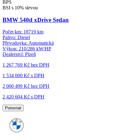
BPS
BSI s 10% slevou
BMW 540d xDrive Sedan
Počet km:
18719 km
Palivo:
Diesel
Převodovka:
Automatická
Výkon:
210/286 kW/HP
Dealerství:
Plzeň
1 267 769 Kč
bez DPH
1 534 000 Kč s DPH
2 000 499 Kč
bez DPH
2 420 604 Kč s DPH
Porovnat