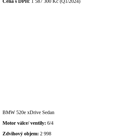
Cena s DPH
:
1 587 300 Kč (Q1/2024)
BMW 520e xDrive Sedan
Motor válce/ ventily:
6/4
Zdvihový objem:
2 998