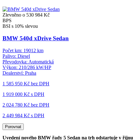
Zlevněno o 530 984 Kč
BPS
BSI s 10% slevou
BMW 540d xDrive Sedan
Počet km:
19012 km
Palivo:
Diesel
Převodovka:
Automatická
Výkon:
210/286 kW/HP
Dealerství:
Praha
1 585 950 Kč
bez DPH
1 919 000 Kč s DPH
2 024 780 Kč
bez DPH
2 449 984 Kč s DPH
Porovnat
Uvedení nového BMW řady 5 Sedan na trh odstartuje v říjnu