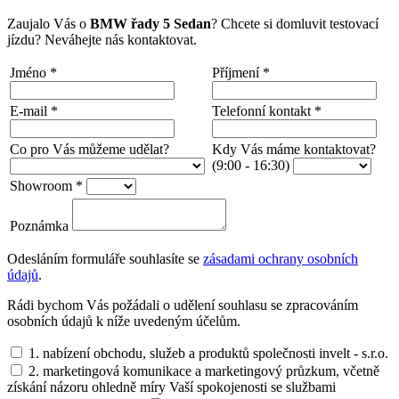
Zaujalo Vás o
BMW řady 5 Sedan
? Chcete si domluvit testovací
jízdu? Neváhejte nás kontaktovat.
Jméno
*
Příjmení
*
E-mail
*
Telefonní kontakt
*
Co pro Vás můžeme udělat?
Kdy Vás máme kontaktovat?
(9:00 - 16:30)
Showroom
*
Poznámka
Odesláním formuláře souhlasíte se
zásadami ochrany osobních
údajů
.
Rádi bychom Vás požádali o udělení souhlasu se zpracováním
osobních údajů k níže uvedeným účelům.
1. nabízení obchodu, služeb a produktů společnosti invelt - s.r.o.
2. marketingová komunikace a marketingový průzkum, včetně
získání názoru ohledně míry Vaší spokojenosti se službami