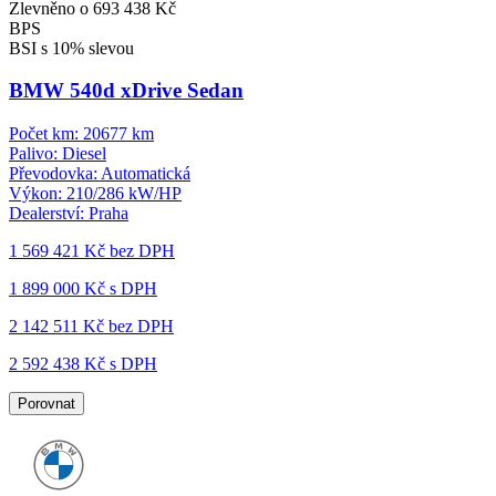
Zlevněno o 693 438 Kč
BPS
BSI s 10% slevou
BMW 540d xDrive Sedan
Počet km:
20677 km
Palivo:
Diesel
Převodovka:
Automatická
Výkon:
210/286 kW/HP
Dealerství:
Praha
1 569 421 Kč
bez DPH
1 899 000 Kč s DPH
2 142 511 Kč
bez DPH
2 592 438 Kč s DPH
Porovnat