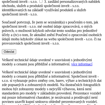
společnosti invelt - s.r.o.
3. zasílání personalizovaných nabídek
obchodu, služeb a produktů společnosti invelt - s.r.o.
identifikovaných na základě využívání produktů a služeb
společnosti invelt - s.r.o.
Současně potvrzuji, že jsem se seznámil(a) s poučením o tom, jak
společnost invelt - s.r.o. mé osobní údaje zpracovává, o mých
právech, o možnosti kdykoli odvolat tento souhlas pro jednotlivé
účely a (iv) o tom, že aktuální znění Poučení o zpracování osobních
údajů mohu kdykoliv získat na webu společnosti invelt - s.r.o. či na
provozovnách společnosti invelt - s.r.o.
Odeslat
Veškeré technické údaje uvedené v souvislosti s jednotlivými
modely a cenami jsou přibližné a informativní.
více informací
Veškeré technické údaje uvedené v souvislosti s jednotlivými
modely a cenami jsou přibližné a informativní. Společnost invelt -
s.r.o. si vyhrazuje právo změny cen, barev, výbav a technických dat
zde popsaných a zobrazených modelů. Na ilustračních fotografiích
mohou být zobrazeny modely s nejvyšší výbavou, která není
standardem pro modely v základním provedení. Prezentace vozidel
má pouze informativní charakter, je nezávazná a prodávající není
povinen uzavřít kupní smlouvu ohledně prezentovaných vozidel.