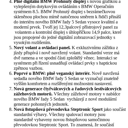
Plně digitální BMW Prohnutý displej
s novou grafikou a
vylepšeným dotykovým ovládáním s BMW Operačním
systémem 8.5. BMW Prohnutý displej s bezrámečkovou
skleněnou plochou mírně natočenou směrem k řidiči přináší
do interiéru nového BMW řady 5 Sedan vysoce kvalitní a
moderní prvek. Tvoří jej 12,3palcový přístrojový panel za
volantem a kontrolní displej s úhlopříčkou 14,9 palce, které
jsou propojené do jedné digitální zobrazovací jednotky s
vysokým rozlišením.
Nový volant a ovládací panel.
K exkluzivnímu zážitku z
jízdy přispívá i nově navržený volant. Standardní verze má
dvě ramena a ve spodní části zploštělý věnec. Interakci se
systémem při řízení usnadňují ovládací prvky s haptickou
zpětnou vazbou.
Poprvé u BMW: plně veganský interiér.
Nově navržená
sedadla nového BMW řady 5 Sedan se vyznačují znatelně
vyšším komfortem a rozšířenými možnostmi nastavení.
Nová generace čtyřválcových a řadových šestiválcových
zážehových motorů.
Všechny zážehové motory v nabídce
nového BMW řady 5 Sedan vycházejí z nové modulární
generace pohonných jednotek.
Nová 8stupňová převodovka Steptronic Sport
jako součást
standardní výbavy. Všechny spalovací motory jsou
standardně vybaveny novou 8stupňovou samočinnou
převodovkou Steptronic Sport. To znamená, že součástí