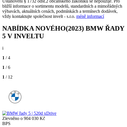
Ustanovení § 1732 odst.2 občanského zákoníku se nepoužije. Pro
bližší informace o sortimentu modelů, standardních a mimořádných
výbavách, aktuálních cenách, podmínkách a termínech dodávek,
vždy kontaktujte společnost invelt - s.r.o.
méně informací
NABÍDKA NOVÉHO(2023) BMW ŘADY
5 V INVELTU
i
1
/ 4
1
/ 6
1
/ 12
Zlevněno o 904 030 Kč
BPS