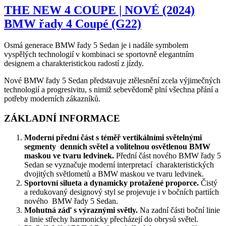
THE NEW 4 COUPE | NOVÉ (2024)
BMW řady 4 Coupé (G22)
Osmá generace BMW řady 5 Sedan je i nadále symbolem
vyspělých technologií v kombinaci se sportovně elegantním
designem a charakteristickou radostí z jízdy.
Nové BMW řady 5 Sedan představuje ztělesnění zcela výjimečných
technologií a progresivitu, s nimiž sebevědomě plní všechna přání a
potřeby moderních zákazníků.
ZÁKLADNÍ INFORMACE
Moderní přední část s téměř vertikálními světelnými
segmenty denních světel a volitelnou osvětlenou BMW
maskou ve tvaru ledvinek.
Přední část nového BMW řady 5
Sedan se vyznačuje moderní interpretací charakteristických
dvojitých světlometů a BMW maskou ve tvaru ledvinek.
Sportovní silueta a dynamicky protažené proporce.
Čistý
a redukovaný designový styl se projevuje i v bočních partiích
nového BMW řady 5 Sedan.
Mohutná záď s výraznými světly.
Na zadní části boční linie
a linie střechy harmonicky přecházejí do obrysů světel.