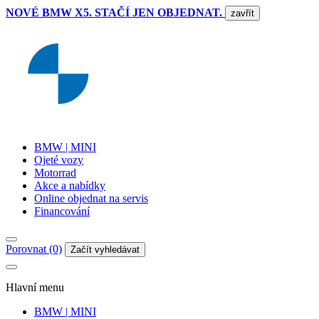
NOVÉ BMW X5. STAČÍ JEN OBJEDNAT.
zavřít
BMW | MINI
Ojeté vozy
Motorrad
Akce a nabídky
Online objednat na servis
Financování
Porovnat (0)
Začít vyhledávat
Hlavní menu
BMW | MINI