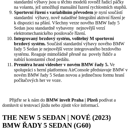
standardní výbavy jsou u těchto modelů rovněž řadicí páčky
na volantu, jež umožňují manuální řazení rychlostních stupňů.
Sportovní řízení s variabilním převodem
je nyní součástí
standardní výbavy, nově naladěné Integrální aktivní řízení je
k dispozici na přání. Všechny verze nového BMW řady 5
Sedan jsou standardně vybaveny nejnovější verzí
elektromechanického posilovače řízení.
Integrovaný brzdový systém, volitelný M sportovní
brzdový systém.
Součástí standardní výbavy nového BMW
řady 5 Sedan je nejnovější verze integrovaného brzdového
systému. Reaguje mimořádně přesně na povely řidiče a
nabízí konstantní chod pedálu.
Premiéra hraní videoher v novém BMW řady 5.
Ve
spolupráci s herní platformou AirConsole představuje BMW v
novém BMW řady 5 Sedan novou a jedinečnou formu hraní
počítačových her ve voze.
Přijďte se k nám do
BMW invelt Praha | Plzeň
podívat a
domluvit si testovací jízdu nebo zjistit více informací.
THE NEW 5 SEDAN | NOVÉ (2023)
BMW ŘADY 5 SEDAN (G60)