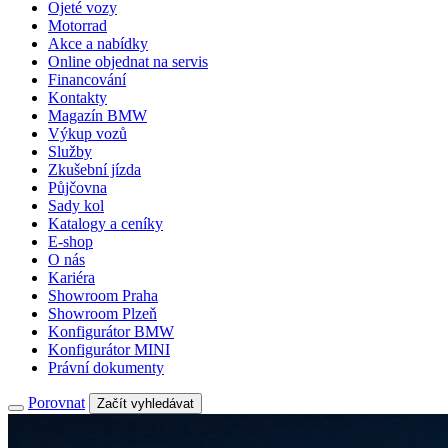
Ojeté vozy
Motorrad
Akce a nabídky
Online objednat na servis
Financování
Kontakty
Magazín BMW
Výkup vozů
Služby
Zkušební jízda
Půjčovna
Sady kol
Katalogy a ceníky
E-shop
O nás
Kariéra
Showroom Praha
Showroom Plzeň
Konfigurátor BMW
Konfigurátor MINI
Právní dokumenty
Porovnat
Začít vyhledávat