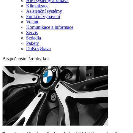
HiFi systémy a zábava
Klimatizace
Asistenční systémy
Funkční vybavení
Volant
Komunikace a informace
Servis
Sedadla
Pakety
Další výbava
Bezpečnostní šrouby kol