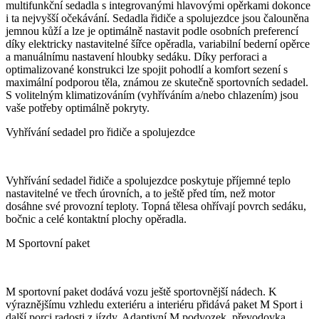
multifunkční sedadla s integrovanými hlavovými opěrkami dokonce
i ta nejvyšší očekávání. Sedadla řidiče a spolujezdce jsou čalouněna
jemnou kůží a lze je optimálně nastavit podle osobních preferencí
díky elektricky nastavitelné šířce opěradla, variabilní bederní opěrce
a manuálnímu nastavení hloubky sedáku. Díky perforaci a
optimalizované konstrukci lze spojit pohodlí a komfort sezení s
maximální podporou těla, známou ze skutečně sportovních sedadel.
S volitelným klimatizováním (vyhříváním a/nebo chlazením) jsou
vaše potřeby optimálně pokryty.
Vyhřívání sedadel pro řidiče a spolujezdce
Vyhřívání sedadel řidiče a spolujezdce poskytuje příjemné teplo
nastavitelné ve třech úrovních, a to ještě před tím, než motor
dosáhne své provozní teploty. Topná tělesa ohřívají povrch sedáku,
bočnic a celé kontaktní plochy opěradla.
M Sportovní paket
M sportovní paket dodává vozu ještě sportovnější nádech. K
výraznějšímu vzhledu exteriéru a interiéru přidává paket M Sport i
další porci radosti z jízdy. Adaptivní M podvozek, převodovka