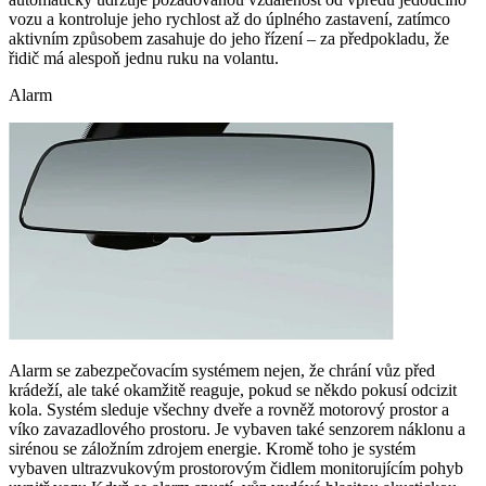
vozu a kontroluje jeho rychlost až do úplného zastavení, zatímco
aktivním způsobem zasahuje do jeho řízení – za předpokladu, že
řidič má alespoň jednu ruku na volantu.
Alarm
Alarm se zabezpečovacím systémem nejen, že chrání vůz před
krádeží, ale také okamžitě reaguje, pokud se někdo pokusí odcizit
kola. Systém sleduje všechny dveře a rovněž motorový prostor a
víko zavazadlového prostoru. Je vybaven také senzorem náklonu a
sirénou se záložním zdrojem energie. Kromě toho je systém
vybaven ultrazvukovým prostorovým čidlem monitorujícím pohyb