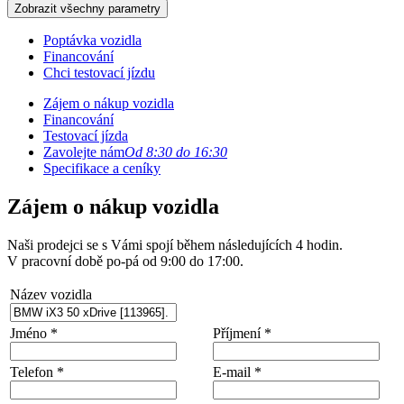
Zobrazit všechny parametry
Poptávka vozidla
Financování
Chci testovací jízdu
Zájem o nákup vozidla
Financování
Testovací jízda
Zavolejte nám
Od 8:30 do 16:30
Specifikace a ceníky
Zájem o nákup vozidla
Naši prodejci se s Vámi spojí během následujících 4 hodin.
V pracovní době po-pá od 9:00 do 17:00.
Název vozidla
Jméno *
Příjmení *
Telefon *
E-mail *