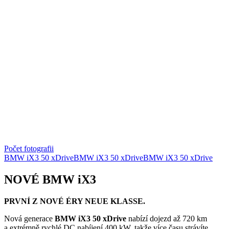
Počet fotografii
BMW iX3 50 xDrive
BMW iX3 50 xDrive
BMW iX3 50 xDrive
NOVÉ BMW iX3
PRVNÍ Z NOVÉ ÉRY NEUE KLASSE.
Nová generace
BMW iX3 50 xDrive
nabízí dojezd až 720 km
a extrémně rychlé DC nabíjení 400 kW, takže více času strávíte