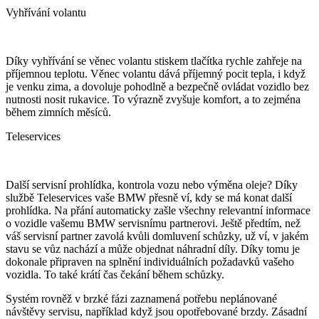
Vyhřívání volantu
Díky vyhřívání se věnec volantu stiskem tlačítka rychle zahřeje na
příjemnou teplotu. Věnec volantu dává příjemný pocit tepla, i když
je venku zima, a dovoluje pohodlně a bezpečně ovládat vozidlo bez
nutnosti nosit rukavice. To výrazně zvyšuje komfort, a to zejména
během zimních měsíců.
Teleservices
Další servisní prohlídka, kontrola vozu nebo výměna oleje? Díky
službě Teleservices vaše BMW přesně ví, kdy se má konat další
prohlídka. Na přání automaticky zašle všechny relevantní informace
o vozidle vašemu BMW servisnímu partnerovi. Ještě předtím, než
váš servisní partner zavolá kvůli domluvení schůzky, už ví, v jakém
stavu se vůz nachází a může objednat náhradní díly. Díky tomu je
dokonale připraven na splnění individuálních požadavků vašeho
vozidla. To také krátí čas čekání během schůzky.
Systém rovněž v brzké fázi zaznamená potřebu neplánované
návštěvy servisu, například když jsou opotřebované brzdy. Zásadní