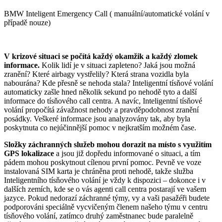
BMW Inteligent Emergency Call ( manuální/automatické volání v
případě nouze)
V krizové situaci se počítá každý okamžik a každý zlomek
informace.
Kolik lidí je v situaci zapleteno? Jaká jsou možná
zranění? Které airbagy vystřelily? Která strana vozidla byla
nabourána? Kde přesně se nehoda stala? Inteligentní tísňové volání
automaticky zašle hned několik sekund po nehodě tyto a další
informace do tísňového call centra. A navíc, Inteligentní tísňové
volání propočítá závažnost nehody a pravděpodobnost zranění
posádky. Veškeré informace jsou analyzovány tak, aby byla
poskytnuta co nejúčinnější pomoc v nejkratším možném čase.
Složky záchranných služeb mohou dorazit na místo s využitím
GPS lokalizace
a jsou již dopředu informované o situaci, a tím
pádem mohou poskytnout cílenou první pomoc. Pevně ve voze
instalovaná SIM karta je chráněna proti nehodě, takže služba
Inteligentního tísňového volání je vždy k dispozici – dokonce i v
dalších zemích, kde se o vás agenti call centra postarají ve vašem
jazyce. Pokud nedorazí záchranné týmy, vy a vaši pasažéři budete
podporováni speciálně vycvičeným členem našeho týmu v centru
tísňového volání, zatímco druhý zaměstnanec bude paralelně