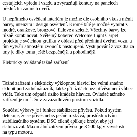
cestujících vpředu i vzadu a zvýrazňují kontury na panelech
předních i zadních dveří.
U nepřímého osvětlení interiéru je možné dle osobního vkusu měnit
barvy, intenzitu i design osvětlení. Kromě bílé je možné vybírat z
modré, oranžové, bronzové, fialové a zelené. Všechny barvy lze
různě kombinovat. Světelný koberec Welcome Light Carpet
projektuje světelnou grafiku v oblasti před předními dveřmi vozu, a
tím vytváří atmosféru zvoucí k nastoupení. Vystupování z vozidla za
tmy je díky tomu ještě bezpečnější a pohodlnější.
Elektricky ovládané tažné zařízení
Tažné zařízení s elektricky výklopnou hlavicí lze velmi snadno
sklopit pod zadní nárazník, takže při jízdách bez přívěsu není vůbec
vidět. Také tím odpadá riziko krádeže hlavice. Ovladač tažného
zařízení je umístěn v zavazadlovém prostoru vozidla.
Součástí výbavy je i funkce stabilizace přívěsu. Pokud systém
detekuje, že se přívěs nebezpečně rozkývá, prostřednictvím
stabilizačního systému DSC cíleně aplikuje brzdy, aby jej
stabilizoval. Maximální zatížení přívěsu je 3 500 kg v závislosti
na typu motoru.