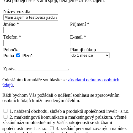
Naši prodejci se s Vámi spojí, děkujeme za Váš zájem.
Název vozidla
Jméno *
Příjmení *
Telefon *
E-mail *
Pobočka
Plánuji nákup
Praha
Plzeň
Zpráva
Odesláním formuláře souhlasíte se
zásadami ochrany osobních
údajů
.
Rádi bychom Vás požádali o udělení souhlasu se zpracováním
osobních údajů k níže uvedeným účelům.
1. nabízení obchodu, služeb a produktů společnosti invelt - s.r.o.
2. marketingová komunikace a marketingový průzkum, včetně
získání názoru ohledně míry Vaší spokojenosti se službami
společnosti invelt - s.r.o.
3. zasílání personalizovaných nabídek