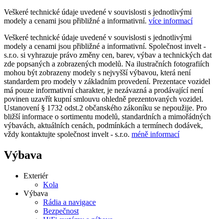
Veškeré technické údaje uvedené v souvislosti s jednotlivými
modely a cenami jsou přibližné a informativní.
více informací
Veškeré technické údaje uvedené v souvislosti s jednotlivými
modely a cenami jsou přibližné a informativní. Společnost invelt -
s.r.o. si vyhrazuje právo změny cen, barev, výbav a technických dat
zde popsaných a zobrazených modelů. Na ilustračních fotografiích
mohou být zobrazeny modely s nejvyšší výbavou, která není
standardem pro modely v základním provedení. Prezentace vozidel
má pouze informativní charakter, je nezávazná a prodávající není
povinen uzavřít kupní smlouvu ohledně prezentovaných vozidel.
Ustanovení § 1732 odst.2 občanského zákoníku se nepoužije. Pro
bližší informace o sortimentu modelů, standardních a mimořádných
výbavách, aktuálních cenách, podmínkách a termínech dodávek,
vždy kontaktujte společnost invelt - s.r.o.
méně informací
Výbava
Exteriér
Kola
Výbava
Rádia a navigace
Bezpečnost