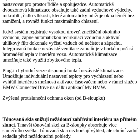
nastavovat pro prostor řidiče a spolujezdce. Automatická
dvouzónová klimatizace obsahuje také zadní vzduchové výdechy,
mikrofiltr, čidlo vlhkosti, které automaticky udržuje okna téměř bez
zamlžení, a rovněž funkci maximálního chlazení.
Když systém registruje vysokou úroveň znečištění okolního
vzduchu, zapne automatickou recirkulaci vzduchu a aktivní
uhlíkový filtr dokonale vyčistí vzduch od nečistot a zápachu.
Integrovaná funkce nezávislé ventilace zabraňuje v horkém počasí
hromadění tepla v interiéru vozu. Automatická klimatizace
umožňuje také využití zbytkového tepla.
Plug-in hybridní verze disponují funkcí nezávislé klimatizace.
Umožňuje individuální nastavení teploty pro vychlazení nebo
vyhřátí interiéru s možností aktivace časovačem nebo v rámci služeb
BMW ConnectedDrive na dálku aplikací My BMW.
Zvýšená protisluneční ochrana oken (od B-sloupku)
Tónovaná skla snižují nežádoucí zahřívání interiéru na přímém
slunci.
Tmavší tónování skel za B-sloupky absorbuje více
slunečního světla. Tónovaná skla nezhoršují výhled, ale chrání zadní
sedadla před nežádoucími pohledy.