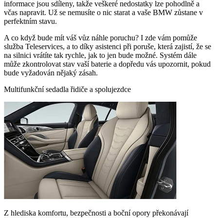
informace jsou sdíleny, takže veškeré nedostatky lze pohodlně a
včas napravit. Už se nemusíte o nic starat a vaše BMW zůstane v
perfektním stavu.
A co když bude mít váš vůz náhle poruchu? I zde vám pomůže
služba Teleservices, a to díky asistenci při poruše, která zajistí, že se
na silnici vrátíte tak rychle, jak to jen bude možné. Systém dále
může zkontrolovat stav vaší baterie a dopředu vás upozornit, pokud
bude vyžadován nějaký zásah.
Multifunkční sedadla řidiče a spolujezdce
Z hlediska komfortu, bezpečnosti a boční opory překonávají