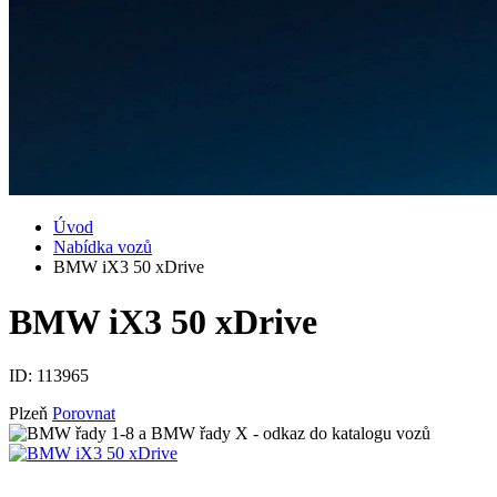
Úvod
Nabídka vozů
BMW iX3 50 xDrive
BMW iX3 50 xDrive
ID:
113965
Plzeň
Porovnat