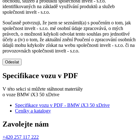
obchodu, služeb a produktů společnosti invelt - s.r.o.
identifikovaných na základě využívání produktů a služeb
společnosti invelt - s.r.o.
Současně potvrzuji, že jsem se seznámil(a) s poučením o tom, jak
společnost invelt - s.r.o. mé osobní údaje zpracovává, o mých
právech, o možnosti kdykoli odvolat tento souhlas pro jednotlivé
účely a (iv) o tom, že aktuální znění Poučení o zpracování osobních
údajů mohu kdykoliv získat na webu společnosti invelt - s.r.o. či na
provozovnách společnosti invelt - s.r.o.
Odeslat
Specifikace vozu v PDF
V této sekci si můžete stáhnout materiály
o voze BMW iX3 50 xDrive
Specifikace vozu v PDF - BMW iX3 50 xDrive
Ceníky a katalogy
Zavolejte nám
+420 257 117 222