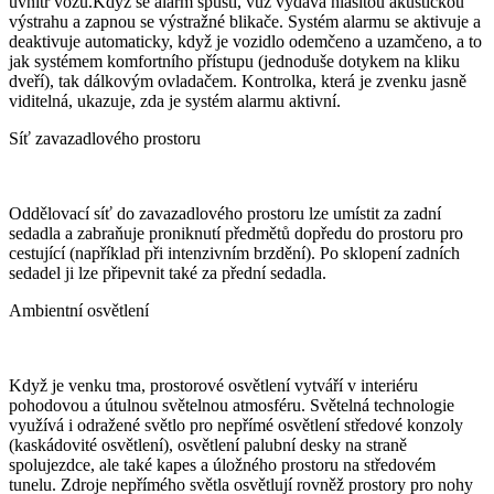
uvnitř vozu.Když se alarm spustí, vůz vydává hlasitou akustickou
výstrahu a zapnou se výstražné blikače. Systém alarmu se aktivuje a
deaktivuje automaticky, když je vozidlo odemčeno a uzamčeno, a to
jak systémem komfortního přístupu (jednoduše dotykem na kliku
dveří), tak dálkovým ovladačem. Kontrolka, která je zvenku jasně
viditelná, ukazuje, zda je systém alarmu aktivní.
Síť zavazadlového prostoru
Oddělovací síť do zavazadlového prostoru lze umístit za zadní
sedadla a zabraňuje proniknutí předmětů dopředu do prostoru pro
cestující (například při intenzivním brzdění). Po sklopení zadních
sedadel ji lze připevnit také za přední sedadla.
Ambientní osvětlení
Když je venku tma, prostorové osvětlení vytváří v interiéru
pohodovou a útulnou světelnou atmosféru. Světelná technologie
využívá i odražené světlo pro nepřímé osvětlení středové konzoly
(kaskádovité osvětlení), osvětlení palubní desky na straně
spolujezdce, ale také kapes a úložného prostoru na středovém
tunelu. Zdroje nepřímého světla osvětlují rovněž prostory pro nohy