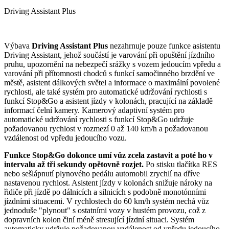
Driving Assistant Plus
Výbava
Driving Assistant Plus
nezahrnuje pouze funkce asistentu
Driving Assistant, jehož součástí je varování při opuštění jízdního
pruhu, upozornění na nebezpečí srážky s vozem jedoucím vpředu a
varování při přítomnosti chodců s funkcí samočinného brzdění ve
městě, asistent dálkových světel a informace o maximální povolené
rychlosti, ale také systém pro automatické udržování rychlosti s
funkcí Stop&Go a asistent jízdy v kolonách, pracující na základě
informací čelní kamery. Kamerový adaptivní systém pro
automatické udržování rychlosti s funkcí Stop&Go udržuje
požadovanou rychlost v rozmezí 0 až 140 km/h a požadovanou
vzdálenost od vpředu jedoucího vozu.
Funkce Stop&Go dokonce umí vůz zcela zastavit a poté ho v
intervalu až tři sekundy opětovně rozjet.
Po stisku tlačítka RES
nebo sešlápnutí plynového pedálu automobil zrychlí na dříve
nastavenou rychlost. Asistent jízdy v kolonách snižuje nároky na
řidiče při jízdě po dálnicích a silnicích s podobně monotónními
jízdními situacemi. V rychlostech do 60 km/h systém nechá vůz
jednoduše "plynout" s ostatními vozy v hustém provozu, což z
dopravních kolon činí méně stresující jízdní situaci. Systém
automaticky udržuje požadovanou vzdálenost od vpředu jedoucího