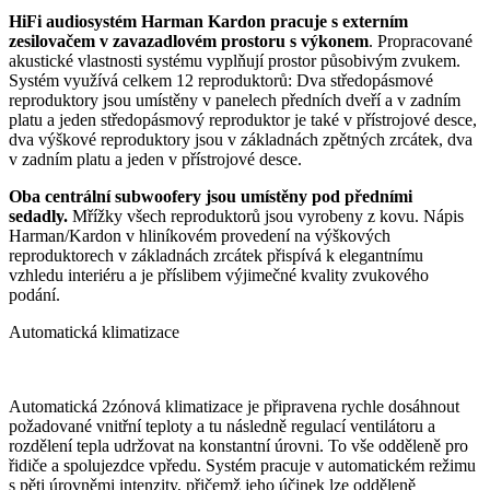
HiFi audiosystém Harman Kardon pracuje s externím
zesilovačem v zavazadlovém prostoru s výkonem
. Propracované
akustické vlastnosti systému vyplňují prostor působivým zvukem.
Systém využívá celkem 12 reproduktorů: Dva středopásmové
reproduktory jsou umístěny v panelech předních dveří a v zadním
platu a jeden středopásmový reproduktor je také v přístrojové desce,
dva výškové reproduktory jsou v základnách zpětných zrcátek, dva
v zadním platu a jeden v přístrojové desce.
Oba centrální subwoofery jsou umístěny pod předními
sedadly.
Mřížky všech reproduktorů jsou vyrobeny z kovu. Nápis
Harman/Kardon v hliníkovém provedení na výškových
reproduktorech v základnách zrcátek přispívá k elegantnímu
vzhledu interiéru a je příslibem výjimečné kvality zvukového
podání.
Automatická klimatizace
Automatická 2zónová klimatizace je připravena rychle dosáhnout
požadované vnitřní teploty a tu následně regulací ventilátoru a
rozdělení tepla udržovat na konstantní úrovni. To vše odděleně pro
řidiče a spolujezdce vpředu. Systém pracuje v automatickém režimu
s pěti úrovněmi intenzity, přičemž jeho účinek lze odděleně