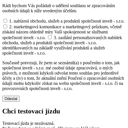
Rádi bychom Vás požádali o udělení souhlasu se zpracováním
osobních údajů k níže uvedeným účelům.
1. nabízení obchodu, služeb a produktů společnosti invelt - s.r.o.
2. marketingová komunikace a marketingový průzkum, včetně
získání názoru ohledně míry Vaší spokojenosti se službami
společnosti invelt - s.r.o.
3. zasílání personalizovaných nabídek
obchodu, služeb a produktů společnosti invelt - s.r.o.
identifikovaných na základě využívání produktů a služeb
společnosti invelt - s.r.o.
Současně potvrzuji, že jsem se seznámil(a) s poučením o tom, jak
společnost invelt - s.r.o. mé osobní údaje zpracovává, o mých
právech, o možnosti kdykoli odvolat tento souhlas pro jednotlivé
účely a (iv) o tom, že aktuální znění Poučení o zpracování osobních
údajů mohu kdykoliv získat na webu společnosti invelt - s.r.o. či na
provozovnách společnosti invelt - s.r.o.
Odeslat
Chci testovací jízdu
Testovací jízda je nezávazná.