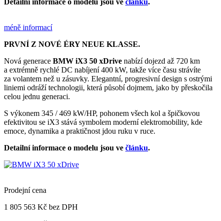
Detailní informace o modelu jsou ve
článku
.
méně informací
PRVNÍ Z NOVÉ ÉRY NEUE KLASSE.
Nová generace
BMW iX3 50 xDrive
nabízí dojezd až 720 km
a extrémně rychlé DC nabíjení 400 kW, takže více času strávíte
za volantem než u zásuvky. Elegantní, progresivní design s ostrými
liniemi odráží technologii, která působí dojmem, jako by přeskočila
celou jednu generaci.
S výkonem 345 / 469 kW/HP, pohonem všech kol a špičkovou
efektivitou se iX3 stává symbolem moderní elektromobility, kde
emoce, dynamika a praktičnost jdou ruku v ruce.
Detailní informace o modelu jsou ve
článku
.
Prodejní cena
1 805 563 Kč
bez DPH