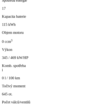
Spotřeba energie
17
Kapacita baterie
115 kWh
Objem motoru
3
0 ccm
Výkon
345 / 469 kW/HP
Komb. spotřeba
i
0 l / 100 km
Točivý moment
645 ot.
Počet válců/ventilů