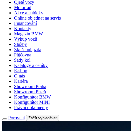
Ojeté vozy
Motorrad
Akce a nabídky
Online objednat na servis
Financování
Kontakty
Magazín BMW
Výkup vozů
Služby
Zkušební jízda
Půjčovna
Sady kol
Katalogy a ceníky
E-shop
O nás
Kariéra
Showroom Praha
Showroom Plzeň
Konfigurátor BMW
Konfigurátor MINI
Právní dokumenty
Porovnat
Začít vyhledávat