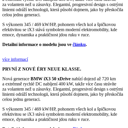
za volantem než u zásuvky. Elegantní, progresivní design s ostrými
liniemi odráží technologii, která působí dojmem, jako by přeskočila
celou jednu generaci.
S výkonem 345 / 469 kW/HP, pohonem všech kol a špičkovou
efektivitou se iX3 stává symbolem moderní elektromobility, kde
emoce, dynamika a praktičnost jdou ruku v ruce.
Detailní informace o modelu jsou ve
článku
.
více informací
PRVNÍ Z NOVÉ ÉRY NEUE KLASSE.
Nová generace
BMW iX3 50 xDrive
nabízí dojezd až 720 km
a extrémně rychlé DC nabíjení 400 kW, takže více času strávíte
za volantem než u zásuvky. Elegantní, progresivní design s ostrými
liniemi odráží technologii, která působí dojmem, jako by přeskočila
celou jednu generaci.
S výkonem 345 / 469 kW/HP, pohonem všech kol a špičkovou
efektivitou se iX3 stává symbolem moderní elektromobility, kde
emoce, dynamika a praktičnost jdou ruku v ruce.