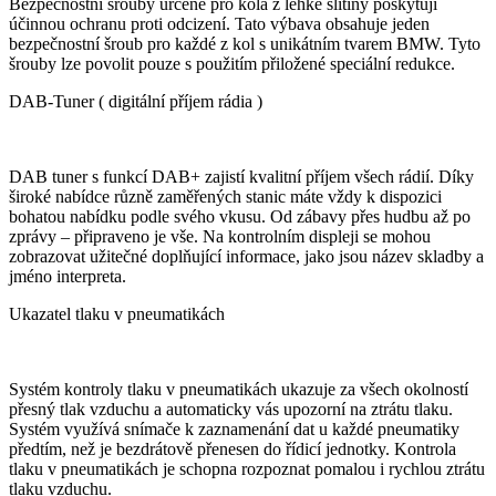
Bezpečnostní šrouby určené pro kola z lehké slitiny poskytují
účinnou ochranu proti odcizení. Tato výbava obsahuje jeden
bezpečnostní šroub pro každé z kol s unikátním tvarem BMW. Tyto
šrouby lze povolit pouze s použitím přiložené speciální redukce.
DAB-Tuner ( digitální příjem rádia )
DAB tuner s funkcí DAB+ zajistí kvalitní příjem všech rádií. Díky
široké nabídce různě zaměřených stanic máte vždy k dispozici
bohatou nabídku podle svého vkusu. Od zábavy přes hudbu až po
zprávy – připraveno je vše. Na kontrolním displeji se mohou
zobrazovat užitečné doplňující informace, jako jsou název skladby a
jméno interpreta.
Ukazatel tlaku v pneumatikách
Systém kontroly tlaku v pneumatikách ukazuje za všech okolností
přesný tlak vzduchu a automaticky vás upozorní na ztrátu tlaku.
Systém využívá snímače k zaznamenání dat u každé pneumatiky
předtím, než je bezdrátově přenesen do řídicí jednotky. Kontrola
tlaku v pneumatikách je schopna rozpoznat pomalou i rychlou ztrátu
tlaku vzduchu.