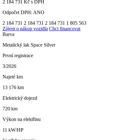
2 184 731 Kč s DPH
Odpočet DPH: ANO
2 184 731
2 184 731
2 184 731
1 805 563
Zájem o nákup vozidla
Chci financovat
Barva
Metalický lak Space Silver
První registrace
3/2026
Najeté km
13 176 km
Elektrický dojezd
720 km
Výkon na elektřinu
11 kW/HP