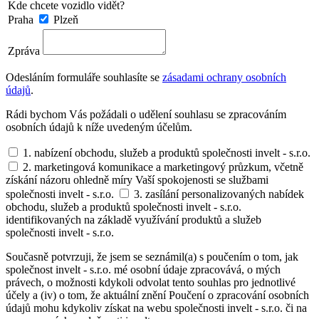
Kde chcete vozidlo vidět?
Praha
Plzeň
Zpráva
Odesláním formuláře souhlasíte se
zásadami ochrany osobních
údajů
.
Rádi bychom Vás požádali o udělení souhlasu se zpracováním
osobních údajů k níže uvedeným účelům.
1. nabízení obchodu, služeb a produktů společnosti invelt - s.r.o.
2. marketingová komunikace a marketingový průzkum, včetně
získání názoru ohledně míry Vaší spokojenosti se službami
společnosti invelt - s.r.o.
3. zasílání personalizovaných nabídek
obchodu, služeb a produktů společnosti invelt - s.r.o.
identifikovaných na základě využívání produktů a služeb
společnosti invelt - s.r.o.
Současně potvrzuji, že jsem se seznámil(a) s poučením o tom, jak
společnost invelt - s.r.o. mé osobní údaje zpracovává, o mých
právech, o možnosti kdykoli odvolat tento souhlas pro jednotlivé
účely a (iv) o tom, že aktuální znění Poučení o zpracování osobních
údajů mohu kdykoliv získat na webu společnosti invelt - s.r.o. či na