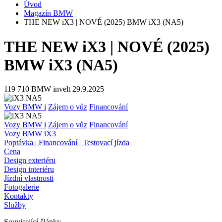
Úvod
Magazín BMW
THE NEW iX3 | NOVÉ (2025) BMW iX3 (NA5)
THE NEW iX3 | NOVÉ (2025)
BMW iX3 (NA5)
119 710
BMW invelt
29.9.2025
Vozy BMW i
Zájem o vůz
Financování
Vozy BMW i
Zájem o vůz
Financování
Vozy BMW iX3
Poptávka | Financování | Testovací jízda
Cena
Design exteriéru
Design interiéru
Jízdní vlastnosti
Fotogalerie
Kontakty
Služby
Související články