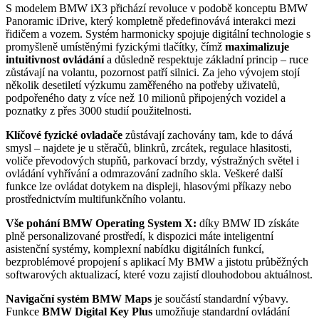
S modelem BMW iX3 přichází revoluce v podobě konceptu BMW
Panoramic iDrive, který kompletně předefinovává interakci mezi
řidičem a vozem. Systém harmonicky spojuje digitální technologie s
promyšleně umístěnými fyzickými tlačítky, čímž
maximalizuje
intuitivnost ovládání
a důsledně respektuje základní princip – ruce
zůstávají na volantu, pozornost patří silnici. Za jeho vývojem stojí
několik desetiletí výzkumu zaměřeného na potřeby uživatelů,
podpořeného daty z více než 10 milionů připojených vozidel a
poznatky z přes 3000 studií použitelnosti.
Klíčové fyzické ovladače
zůstávají zachovány tam, kde to dává
smysl – najdete je u stěračů, blinkrů, zrcátek, regulace hlasitosti,
voliče převodových stupňů, parkovací brzdy, výstražných světel i
ovládání vyhřívání a odmrazování zadního skla. Veškeré další
funkce lze ovládat dotykem na displeji, hlasovými příkazy nebo
prostřednictvím multifunkčního volantu.
Vše pohání BMW Operating System X:
díky BMW ID získáte
plně personalizované prostředí, k dispozici máte inteligentní
asistenční systémy, komplexní nabídku digitálních funkcí,
bezproblémové propojení s aplikací My BMW a jistotu průběžných
softwarových aktualizací, které vozu zajistí dlouhodobou aktuálnost.
Navigační systém BMW Maps
je součástí standardní výbavy.
Funkce
BMW Digital Key Plus
umožňuje standardní ovládání