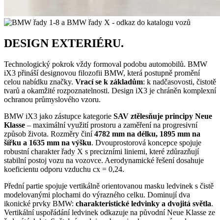
DESIGN EXTERIÉRU.
Technologický pokrok vždy formoval podobu automobilů. BMW
iX3 přináší designovou filozofii BMW, která postupně promění
celou nabídku značky.
Vrací se k základům
: k nadčasovosti, čistotě
tvarů a okamžité rozpoznatelnosti. Design iX3 je chráněn komplexní
ochranou průmyslového vzoru.
BMW iX3 jako zástupce kategorie
SAV ztělesňuje principy Neue
Klasse
– maximální využití prostoru a zaměření na progresivní
způsob života. Rozměry činí
4782 mm na délku, 1895 mm na
šířku a 1635 mm na výšku
. Dvouprostorová koncepce spojuje
robustní charakter řady X s precizními liniemi, které zdůrazňují
stabilní postoj vozu na vozovce. Aerodynamické řešení dosahuje
koeficientu odporu vzduchu cx = 0,24.
Přední partie spojuje vertikálně orientovanou masku ledvinek s čistě
modelovanými plochami do výrazného celku. Dominují dva
ikonické prvky BMW:
charakteristické ledvinky a dvojitá světla
.
Vertikální uspořádání ledvinek odkazuje na původní Neue Klasse ze