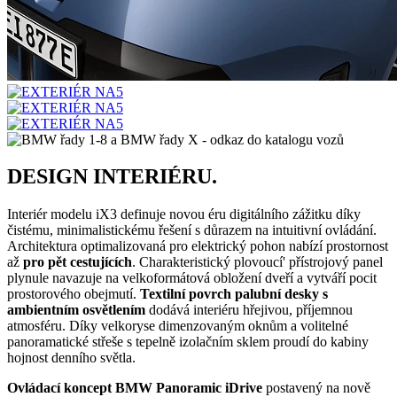
DESIGN INTERIÉRU.
Interiér modelu iX3 definuje novou éru digitálního zážitku díky
čistému, minimalistickému řešení s důrazem na intuitivní ovládání.
Architektura optimalizovaná pro elektrický pohon nabízí prostornost
až
pro pět cestujících
. Charakteristický plovoucí' přístrojový panel
plynule navazuje na velkoformátová obložení dveří a vytváří pocit
prostorového obejmutí.
Textilní povrch palubní desky s
ambientním osvětlením
dodává interiéru hřejivou, příjemnou
atmosféru. Díky velkoryse dimenzovaným oknům a volitelné
panoramatické střeše s tepelně izolačním sklem proudí do kabiny
hojnost denního světla.
Ovládací koncept BMW Panoramic iDrive
postavený na nově