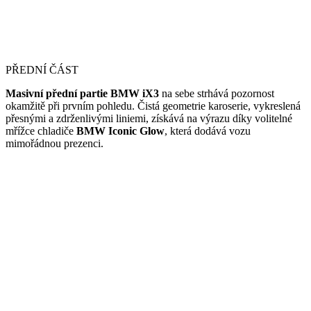
PŘEDNÍ ČÁST
Masivní přední partie BMW iX3
na sebe strhává pozornost
okamžitě při prvním pohledu. Čistá geometrie karoserie, vykreslená
přesnými a zdrženlivými liniemi, získává na výrazu díky volitelné
mřížce chladiče
BMW Iconic Glow
, která dodává vozu
mimořádnou prezenci.