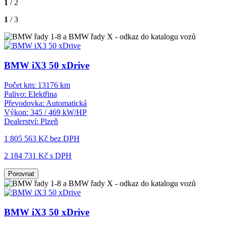
1
/ 2
1
/ 3
BMW iX3 50 xDrive
Počet km:
13176 km
Palivo:
Elektřina
Převodovka:
Automatická
Výkon:
345 / 469 kW/HP
Dealerství:
Plzeň
1 805 563 Kč
bez DPH
2 184 731 Kč s DPH
Porovnat
BMW iX3 50 xDrive