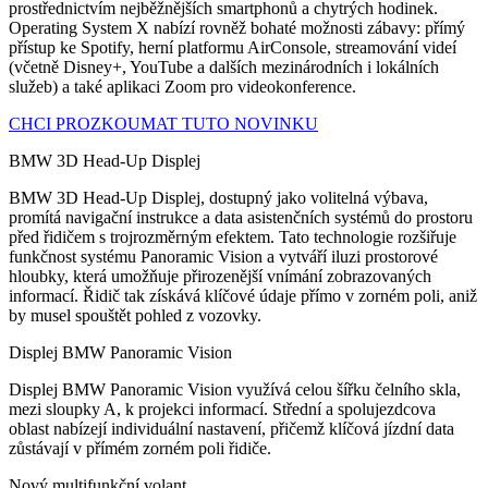
prostřednictvím nejběžnějších smartphonů a chytrých hodinek.
Operating System X nabízí rovněž bohaté možnosti zábavy: přímý
přístup ke Spotify, herní platformu AirConsole, streamování videí
(včetně Disney+, YouTube a dalších mezinárodních i lokálních
služeb) a také aplikaci Zoom pro videokonference.
CHCI PROZKOUMAT TUTO NOVINKU
BMW 3D Head-Up Displej
BMW 3D Head-Up Displej, dostupný jako volitelná výbava,
promítá navigační instrukce a data asistenčních systémů do prostoru
před řidičem s trojrozměrným efektem. Tato technologie rozšiřuje
funkčnost systému Panoramic Vision a vytváří iluzi prostorové
hloubky, která umožňuje přirozenější vnímání zobrazovaných
informací. Řidič tak získává klíčové údaje přímo v zorném poli, aniž
by musel spouštět pohled z vozovky.
Displej BMW Panoramic Vision
Displej BMW Panoramic Vision využívá celou šířku čelního skla,
mezi sloupky A, k projekci informací. Střední a spolujezdcova
oblast nabízejí individuální nastavení, přičemž klíčová jízdní data
zůstávají v přímém zorném poli řidiče.
Nový multifunkční volant