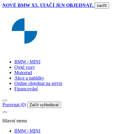
NOVÉ BMW X5. STAČÍ JEN OBJEDNAT.
zavřít
BMW | MINI
Ojeté vozy
Motorrad
Akce a nabídky
Online objednat na servis
Financování
Porovnat (0)
Začít vyhledávat
Hlavní menu
BMW | MINI