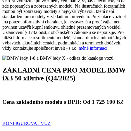
s.r.o. si vyhrazuje právo změny cen, barev, výbav a technických dat
zde popsaných a zobrazených modelů. Na ilustračních fotografiích
mohou být zobrazeny modely s nejvyšší výbavou, která není
standardem pro modely v základním provedení. Prezentace vozidel
má pouze informativní charakter, je nezávazná a prodávající není
povinen uzavřít kupní smlouvu ohledně prezentovaných vozidel.
Ustanovení § 1732 odst.2 občanského zákoníku se nepoužije. Pro
bližší informace o sortimentu modelů, standardních a mimořádných
výbavách, aktuálních cenách, podmínkách a termínech dodávek,
vždy kontaktujte společnost invelt - s.r.o.
méně informací
ZÁKLADNÍ CENA PRO MODEL BMW
iX3 50 xDrive (Q4/2025)
Cena základního modelu s DPH:
Od 1 725 100 Kč
KONFIGUROVAT VŮZ