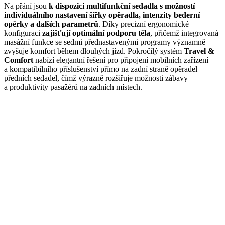
Na přání jsou
k dispozici multifunkční sedadla s možností
individuálního nastavení šířky opěradla, intenzity bederní
opěrky a dalších parametrů
. Díky precizní ergonomické
konfiguraci
zajišťují optimální podporu těla
, přičemž integrovaná
masážní funkce se sedmi přednastavenými programy významně
zvyšuje komfort během dlouhých jízd. Pokročilý systém
Travel &
Comfort
nabízí elegantní řešení pro připojení mobilních zařízení
a kompatibilního příslušenství přímo na zadní straně opěradel
předních sedadel, čímž výrazně rozšiřuje možnosti zábavy
a produktivity pasažérů na zadních místech.