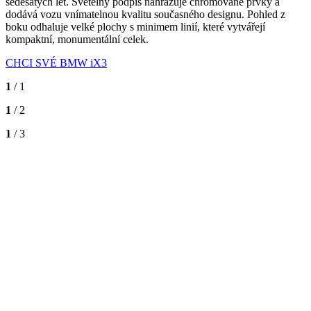
šedesátých let. Světelný podpis nahrazuje chromované prvky a
dodává vozu vnímatelnou kvalitu současného designu. Pohled z
boku odhaluje velké plochy s minimem linií, které vytvářejí
kompaktní, monumentální celek.
CHCI SVÉ BMW iX3
1
/ 1
1
/ 2
1
/ 3