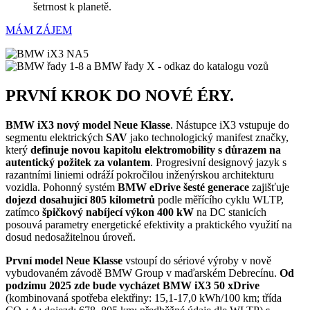
šetrnost k planetě.
MÁM ZÁJEM
PRVNÍ KROK DO NOVÉ ÉRY.
BMW iX3 nový model Neue Klasse
. Nástupce iX3 vstupuje do
segmentu elektrických
SAV
jako technologický manifest značky,
který
definuje novou kapitolu elektromobility s důrazem na
autentický požitek za volantem
. Progresivní designový jazyk s
razantními liniemi odráží pokročilou inženýrskou architekturu
vozidla. Pohonný systém
BMW eDrive šesté generace
zajišťuje
dojezd dosahující 805 kilometrů
podle měřícího cyklu WLTP,
zatímco
špičkový nabíjecí výkon 400 kW
na DC stanicích
posouvá parametry energetické efektivity a praktického využití na
dosud nedosažitelnou úroveň.
První model Neue Klasse
vstoupí do sériové výroby v nově
vybudovaném závodě BMW Group v maďarském Debrecínu.
Od
podzimu 2025 zde bude vycházet BMW iX3 50 xDrive
(kombinovaná spotřeba elektřiny: 15,1-17,0 kWh/100 km; třída