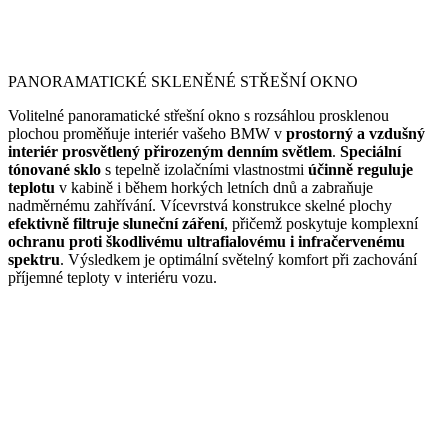
PANORAMATICKÉ SKLENĚNÉ STŘEŠNÍ OKNO
Volitelné panoramatické střešní okno s rozsáhlou prosklenou
plochou proměňuje interiér vašeho BMW v
prostorný a vzdušný
interiér prosvětlený přirozeným denním světlem
.
Speciální
tónované sklo
s tepelně izolačními vlastnostmi
účinně reguluje
teplotu
v kabině i během horkých letních dnů a zabraňuje
nadměrnému zahřívání. Vícevrstvá konstrukce skelné plochy
efektivně filtruje sluneční záření
, přičemž poskytuje komplexní
ochranu proti škodlivému ultrafialovému i infračervenému
spektru
. Výsledkem je optimální světelný komfort při zachování
příjemné teploty v interiéru vozu.