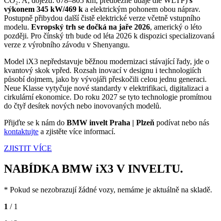
CO₂: A; dojezd: 678–805 km; předběžné údaje dle WLTP)
s
výkonem 345 kW/469 k
a elektrickým pohonem obou náprav.
Postupně přibydou další čistě elektrické verze včetně vstupního
modelu.
Evropský trh se dočká na jaře 2026
, americký o léto
později. Pro čínský trh bude od léta 2026 k dispozici specializovaná
verze z výrobního závodu v Shenyangu.
Model iX3 nepředstavuje běžnou modernizaci stávající řady, jde o
kvantový skok vpřed. Rozsah inovací v designu i technologiích
působí dojmem, jako by vývojáři přeskočili celou jednu generaci.
Neue Klasse vytyčuje nové standardy v elektrifikaci, digitalizaci a
cirkulární ekonomice. Do roku 2027 se tyto technologie promítnou
do čtyř desítek nových nebo inovovaných modelů.
Přijďte se k nám do
BMW invelt Praha | Plzeň
podívat nebo nás
kontaktujte
a zjistěte více informací.
ZJISTIT VÍCE
NABÍDKA BMW iX3 V INVELTU.
* Pokud se nezobrazují žádné vozy, nemáme je aktuálně na skladě.
1
/ 1