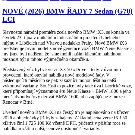
NOVÉ (2026) BMW ŘADY 7 Sedan (G70)
LCI
Slavnostní národní premiéra zcela nového BMW iX3, se konala ve
čtvrtek 23. října v unikátním industriálním prostředí Uhelného
mlýnu v Libčicích nad Vltavou nedaleko Prahy. Nové BMW iX3
představuje první model z nové generace vozů BMW Neue Klasse a
my jsme byli nadšeni, že jsme mohli našim klientům nabídnout
možnost být u tohoto výjimečného okamžiku.
Představený vůz byl ve verzi iX3 50 xDrive – tedy v úvodním
provedení, které otevírá nabídku nové modelové řady. V
následujících měsících se pak zákazníci mohou těšit na další
výkonové varianty. Součástí expozice byly také dva historické vozy,
které připomínají významnou éru Neue Klasse – BMW 1800 a jeho
menší dvoudveřový derivát BMW 1600, oba zapůjčené z muzea
Renocar v Brně.
Uvedení nového BMW iX3 na český trh je naplánováno na březen
2026 a objednávky již byly zahájeny. Základní cena verze iX3 50
xDrive činí 1 725 100 Kč včetně DPH, přičemž v příštím roce se
nabídka rozšíří o další, cenově dostupnější varianty.