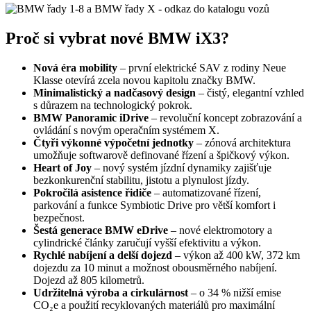
Proč si vybrat nové BMW iX3?
Nová éra mobility
– první elektrické SAV z rodiny Neue
Klasse otevírá zcela novou kapitolu značky BMW.
Minimalistický a nadčasový design
– čistý, elegantní vzhled
s důrazem na technologický pokrok.
BMW Panoramic iDrive
– revoluční koncept zobrazování a
ovládání s novým operačním systémem X.
Čtyři výkonné výpočetní jednotky
– zónová architektura
umožňuje softwarově definované řízení a špičkový výkon.
Heart of Joy
– nový systém jízdní dynamiky zajišťuje
bezkonkurenční stabilitu, jistotu a plynulost jízdy.
Pokročilá asistence řidiče
– automatizované řízení,
parkování a funkce Symbiotic Drive pro větší komfort i
bezpečnost.
Šestá generace BMW eDrive
– nové elektromotory a
cylindrické články zaručují vyšší efektivitu a výkon.
Rychlé nabíjení a delší dojezd
– výkon až 400 kW, 372 km
dojezdu za 10 minut a možnost obousměrného nabíjení.
Dojezd až 805 kilometrů.
Udržitelná výroba a cirkulárnost
– o 34 % nižší emise
CO₂e a použití recyklovaných materiálů pro maximální