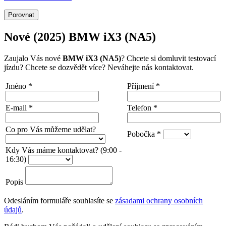
Porovnat
Nové (2025) BMW iX3 (NA5)
Zaujalo Vás nové
BMW iX3 (NA5)
? Chcete si domluvit testovací
jízdu? Chcete se dozvědět více? Neváhejte nás kontaktovat.
Jméno
*
Příjmení
*
E-mail
*
Telefon
*
Co pro Vás můžeme udělat?
Pobočka
*
Kdy Vás máme kontaktovat? (9:00 -
16:30)
Popis
Odesláním formuláře souhlasíte se
zásadami ochrany osobních
údajů
.