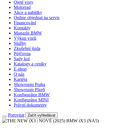
Ojeté vozy
Motorrad
Akce a nabídky
Online objednat na servis
Financování
Kontakty
Magazín BMW
Výkup vozů
Služby
Zkušební jízda
Půjčovna
Sady kol
Katalogy a ceníky
E-shop
O nás
Kariéra
Showroom Praha
Showroom Plzeň
Konfigurátor BMW
Konfigurátor MINI
Právní dokumenty
Porovnat
Začít vyhledávat