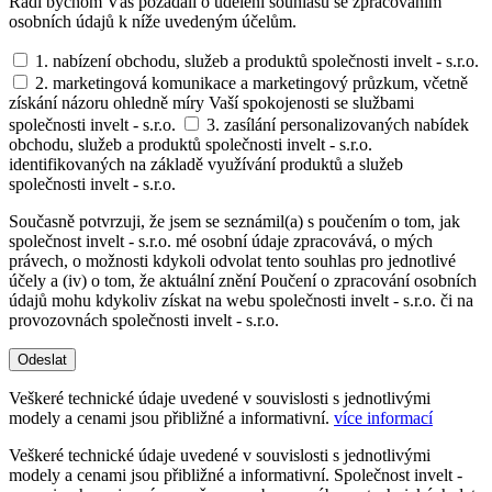
Rádi bychom Vás požádali o udělení souhlasu se zpracováním
osobních údajů k níže uvedeným účelům.
1. nabízení obchodu, služeb a produktů společnosti invelt - s.r.o.
2. marketingová komunikace a marketingový průzkum, včetně
získání názoru ohledně míry Vaší spokojenosti se službami
společnosti invelt - s.r.o.
3. zasílání personalizovaných nabídek
obchodu, služeb a produktů společnosti invelt - s.r.o.
identifikovaných na základě využívání produktů a služeb
společnosti invelt - s.r.o.
Současně potvrzuji, že jsem se seznámil(a) s poučením o tom, jak
společnost invelt - s.r.o. mé osobní údaje zpracovává, o mých
právech, o možnosti kdykoli odvolat tento souhlas pro jednotlivé
účely a (iv) o tom, že aktuální znění Poučení o zpracování osobních
údajů mohu kdykoliv získat na webu společnosti invelt - s.r.o. či na
provozovnách společnosti invelt - s.r.o.
Odeslat
Veškeré technické údaje uvedené v souvislosti s jednotlivými
modely a cenami jsou přibližné a informativní.
více informací
Veškeré technické údaje uvedené v souvislosti s jednotlivými
modely a cenami jsou přibližné a informativní. Společnost invelt -