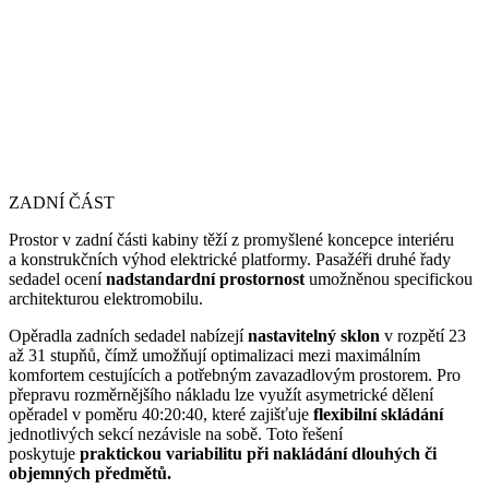
ZADNÍ ČÁST
Prostor v zadní části kabiny těží z promyšlené koncepce interiéru
a konstrukčních výhod elektrické platformy. Pasažéři druhé řady
sedadel ocení
nadstandardní prostornost
umožněnou specifickou
architekturou elektromobilu.
Opěradla zadních sedadel nabízejí
nastavitelný sklon
v rozpětí 23
až 31 stupňů, čímž umožňují optimalizaci mezi maximálním
komfortem cestujících a potřebným zavazadlovým prostorem. Pro
přepravu rozměrnějšího nákladu lze využít asymetrické dělení
opěradel v poměru 40:20:40, které zajišťuje
flexibilní skládání
jednotlivých sekcí nezávisle na sobě. Toto řešení
poskytuje
praktickou variabilitu při nakládání dlouhých či
objemných předmětů.