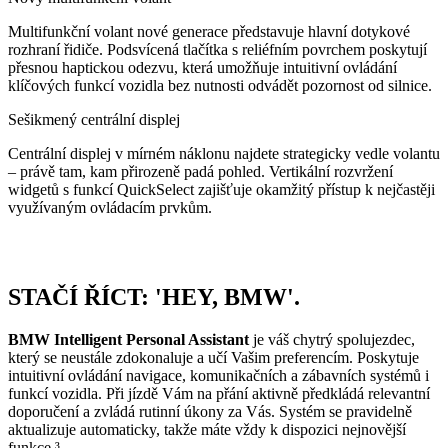
Multifunkční volant nové generace představuje hlavní dotykové
rozhraní řidiče. Podsvícená tlačítka s reliéfním povrchem poskytují
přesnou haptickou odezvu, která umožňuje intuitivní ovládání
klíčových funkcí vozidla bez nutnosti odvádět pozornost od silnice.
Sešikmený centrální displej
Centrální displej v mírném náklonu najdete strategicky vedle volantu
– právě tam, kam přirozeně padá pohled. Vertikální rozvržení
widgetů s funkcí QuickSelect zajišťuje okamžitý přístup k nejčastěji
využívaným ovládacím prvkům.
STAČÍ ŘÍCT: 'HEY, BMW'.
BMW Intelligent Personal Assistant
je váš chytrý spolujezdec,
který se neustále zdokonaluje a učí Vašim preferencím. Poskytuje
intuitivní ovládání navigace, komunikačních a zábavních systémů i
funkcí vozidla. Při jízdě Vám na přání aktivně předkládá relevantní
doporučení a zvládá rutinní úkony za Vás. Systém se pravidelně
aktualizuje automaticky, takže máte vždy k dispozici nejnovější
funkce.³