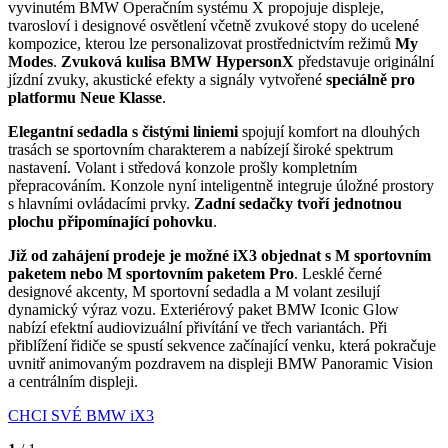
vyvinutém BMW Operačním systému X propojuje displeje,
tvarosloví i designové osvětlení včetně zvukové stopy do ucelené
kompozice, kterou lze personalizovat prostřednictvím režimů
My
Modes
.
Zvuková kulisa BMW HypersonX
představuje originální
jízdní zvuky, akustické efekty a signály vytvořené
speciálně pro
platformu Neue Klasse
.
Elegantní sedadla s čistými liniemi
spojují komfort na dlouhých
trasách se sportovním charakterem a nabízejí široké spektrum
nastavení. Volant i středová konzole prošly kompletním
přepracováním. Konzole nyní inteligentně integruje úložné prostory
s hlavními ovládacími prvky.
Zadní sedačky tvoří jednotnou
plochu připomínající pohovku
.
Již od zahájení prodeje je možné iX3 objednat s M sportovním
paketem nebo M sportovním paketem Pro
. Lesklé černé
designové akcenty, M sportovní sedadla a M volant zesilují
dynamický výraz vozu. Exteriérový paket BMW Iconic Glow
nabízí efektní audiovizuální přivítání ve třech variantách. Při
přiblížení řidiče se spustí sekvence začínající venku, která pokračuje
uvnitř animovaným pozdravem na displeji BMW Panoramic Vision
a centrálním displeji.
CHCI SVÉ BMW iX3