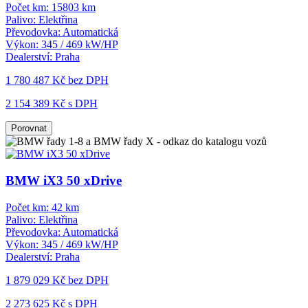
Počet km:
15803 km
Palivo:
Elektřina
Převodovka:
Automatická
Výkon:
345 / 469 kW/HP
Dealerství:
Praha
1 780 487 Kč
bez DPH
2 154 389 Kč s DPH
Porovnat
BMW iX3 50 xDrive
Počet km:
42 km
Palivo:
Elektřina
Převodovka:
Automatická
Výkon:
345 / 469 kW/HP
Dealerství:
Praha
1 879 029 Kč
bez DPH
2 273 625 Kč s DPH