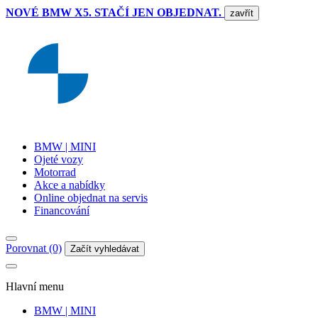
NOVÉ BMW X5. STAČÍ JEN OBJEDNAT.
zavřít
BMW | MINI
Ojeté vozy
Motorrad
Akce a nabídky
Online objednat na servis
Financování
Porovnat (0)
Začít vyhledávat
Hlavní menu
BMW | MINI