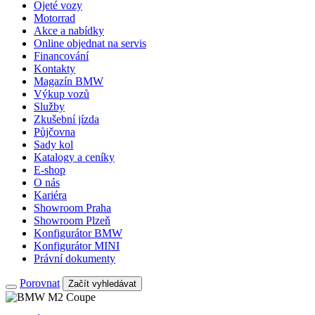
Ojeté vozy
Motorrad
Akce a nabídky
Online objednat na servis
Financování
Kontakty
Magazín BMW
Výkup vozů
Služby
Zkušební jízda
Půjčovna
Sady kol
Katalogy a ceníky
E-shop
O nás
Kariéra
Showroom Praha
Showroom Plzeň
Konfigurátor BMW
Konfigurátor MINI
Právní dokumenty
Porovnat
Začít vyhledávat