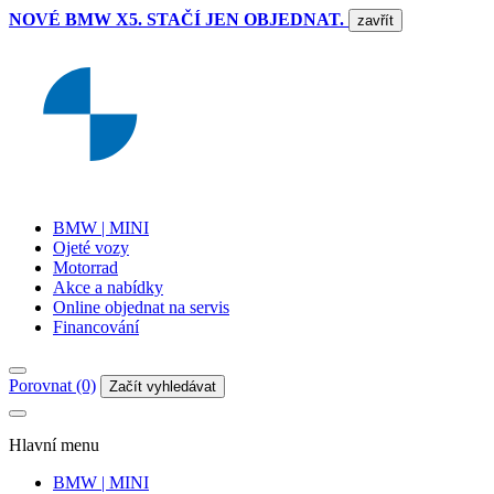
NOVÉ BMW X5. STAČÍ JEN OBJEDNAT.
zavřít
BMW | MINI
Ojeté vozy
Motorrad
Akce a nabídky
Online objednat na servis
Financování
Porovnat (0)
Začít vyhledávat
Hlavní menu
BMW | MINI