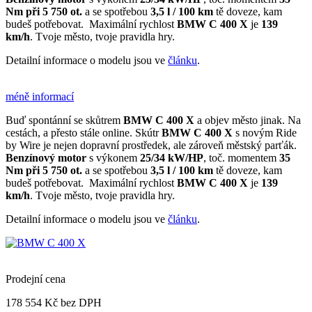
Nm při 5 750 ot.
a se spotřebou
3,5 l / 100 km
tě doveze, kam
budeš potřebovat. Maximální rychlost
BMW C 400 X
je
139
km/h
. Tvoje město, tvoje pravidla hry.
Detailní informace o modelu jsou ve
článku
.
méně informací
Buď spontánní se skůtrem
BMW C 400 X
a objev město jinak. Na
cestách, a přesto stále online. Skútr
BMW C 400 X
s novým Ride
by Wire je nejen dopravní prostředek, ale zároveň městský parťák.
Benzínový motor
s výkonem
25/34 kW/HP
, toč. momentem
35
Nm při 5 750 ot.
a se spotřebou
3,5 l / 100 km
tě doveze, kam
budeš potřebovat. Maximální rychlost
BMW C 400 X
je
139
km/h
. Tvoje město, tvoje pravidla hry.
Detailní informace o modelu jsou ve
článku
.
Prodejní cena
178 554 Kč
bez DPH