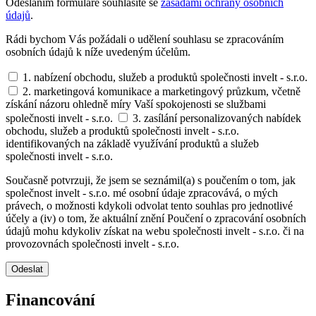
Odesláním formuláře souhlasíte se
zásadami ochrany osobních
údajů
.
Rádi bychom Vás požádali o udělení souhlasu se zpracováním
osobních údajů k níže uvedeným účelům.
1. nabízení obchodu, služeb a produktů společnosti invelt - s.r.o.
2. marketingová komunikace a marketingový průzkum, včetně
získání názoru ohledně míry Vaší spokojenosti se službami
společnosti invelt - s.r.o.
3. zasílání personalizovaných nabídek
obchodu, služeb a produktů společnosti invelt - s.r.o.
identifikovaných na základě využívání produktů a služeb
společnosti invelt - s.r.o.
Současně potvrzuji, že jsem se seznámil(a) s poučením o tom, jak
společnost invelt - s.r.o. mé osobní údaje zpracovává, o mých
právech, o možnosti kdykoli odvolat tento souhlas pro jednotlivé
účely a (iv) o tom, že aktuální znění Poučení o zpracování osobních
údajů mohu kdykoliv získat na webu společnosti invelt - s.r.o. či na
provozovnách společnosti invelt - s.r.o.
Odeslat
Financování