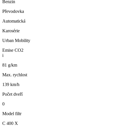
Benzín
Převodovka
Automatická
Karosérie
Urban Mobility
Emise CO2
i
81 g/km
Max. rychlost
139 km/h
Počet dveří
0
Model filtr
C 400 X