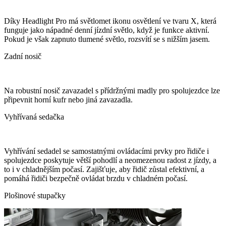
Díky Headlight Pro má světlomet ikonu osvětlení ve tvaru X, která
funguje jako nápadné denní jízdní světlo, když je funkce aktivní.
Pokud je však zapnuto tlumené světlo, rozsvítí se s nižším jasem.
Zadní nosič
Na robustní nosič zavazadel s přídržnými madly pro spolujezdce lze
připevnit horní kufr nebo jiná zavazadla.
Vyhřívaná sedačka
Vyhřívání sedadel se samostatnými ovládacími prvky pro řidiče i
spolujezdce poskytuje větší pohodlí a neomezenou radost z jízdy, a
to i v chladnějším počasí. Zajišťuje, aby řidič zůstal efektivní, a
pomáhá řidiči bezpečně ovládat brzdu v chladném počasí.
Plošinové stupačky