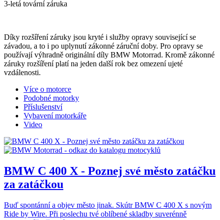
3-letá tovární záruka
Díky rozšíření záruky jsou kryté i služby opravy související se
závadou, a to i po uplynutí zákonné záruční doby. Pro opravy se
používají výhradně originální díly BMW Motorrad. Kromě zákonné
záruky rozšíření platí na jeden další rok bez omezení ujeté
vzdálenosti.
Více o motorce
Podobné motorky
Příslušenství
Vybavení motorkáře
Video
BMW C 400 X - Poznej své město zatáčku
za zatáčkou
Buď spontánní a objev město jinak. Skútr BMW C 400 X s novým
Ride by Wire. Při poslechu tvé oblíbené skladby suverénně