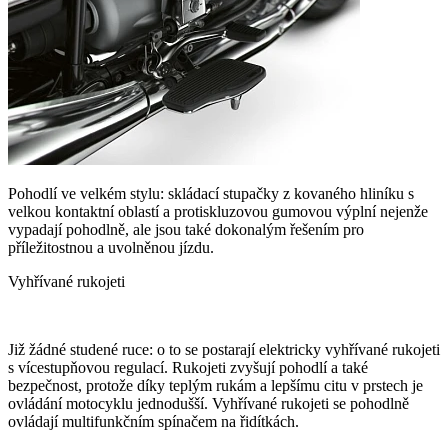
Pohodlí ve velkém stylu: skládací stupačky z kovaného hliníku s
velkou kontaktní oblastí a protiskluzovou gumovou výplní nejenže
vypadají pohodlně, ale jsou také dokonalým řešením pro
příležitostnou a uvolněnou jízdu.
Vyhřívané rukojeti
Již žádné studené ruce: o to se postarají elektricky vyhřívané rukojeti
s vícestupňovou regulací. Rukojeti zvyšují pohodlí a také
bezpečnost, protože díky teplým rukám a lepšímu citu v prstech je
ovládání motocyklu jednodušší. Vyhřívané rukojeti se pohodlně
ovládají multifunkčním spínačem na řidítkách.