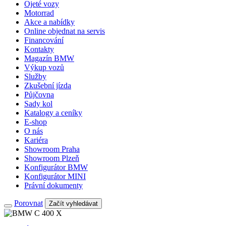
Ojeté vozy
Motorrad
Akce a nabídky
Online objednat na servis
Financování
Kontakty
Magazín BMW
Výkup vozů
Služby
Zkušební jízda
Půjčovna
Sady kol
Katalogy a ceníky
E-shop
O nás
Kariéra
Showroom Praha
Showroom Plzeň
Konfigurátor BMW
Konfigurátor MINI
Právní dokumenty
Porovnat
Začít vyhledávat