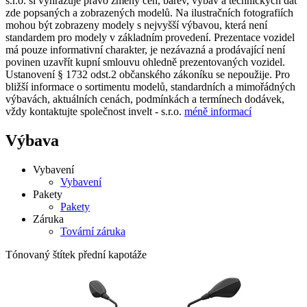
s.r.o. si vyhrazuje právo změny cen, barev, výbav a technických dat
zde popsaných a zobrazených modelů. Na ilustračních fotografiích
mohou být zobrazeny modely s nejvyšší výbavou, která není
standardem pro modely v základním provedení. Prezentace vozidel
má pouze informativní charakter, je nezávazná a prodávající není
povinen uzavřít kupní smlouvu ohledně prezentovaných vozidel.
Ustanovení § 1732 odst.2 občanského zákoníku se nepoužije. Pro
bližší informace o sortimentu modelů, standardních a mimořádných
výbavách, aktuálních cenách, podmínkách a termínech dodávek,
vždy kontaktujte společnost invelt - s.r.o.
méně informací
Výbava
Vybavení
Vybavení
Pakety
Pakety
Záruka
Tovární záruka
Tónovaný štítek přední kapotáže