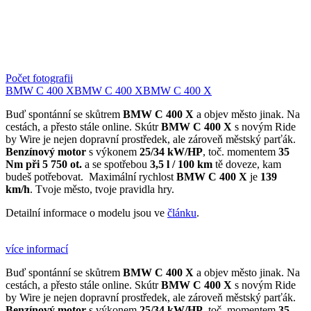
Počet fotografii
BMW C 400 X
BMW C 400 X
BMW C 400 X
Buď spontánní se skůtrem
BMW C 400 X
a objev město jinak. Na
cestách, a přesto stále online. Skútr
BMW C 400 X
s novým Ride
by Wire je nejen dopravní prostředek, ale zároveň městský parťák.
Benzínový motor
s výkonem
25/34 kW/HP
, toč. momentem
35
Nm při 5 750 ot.
a se spotřebou
3,5 l / 100 km
tě doveze, kam
budeš potřebovat. Maximální rychlost
BMW C 400 X
je
139
km/h
. Tvoje město, tvoje pravidla hry.
Detailní informace o modelu jsou ve
článku
.
více informací
Buď spontánní se skůtrem
BMW C 400 X
a objev město jinak. Na
cestách, a přesto stále online. Skútr
BMW C 400 X
s novým Ride
by Wire je nejen dopravní prostředek, ale zároveň městský parťák.
Benzínový motor
s výkonem
25/34 kW/HP
, toč. momentem
35