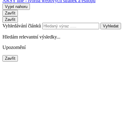
ARSY line - tvorba webových stránek a eshopů
Vyjet nahoru
Zavřít
Zavřít
Vyhledávání článků
Vyhledat
Hledám relevantní výsledky...
Upozornění
Zavřít