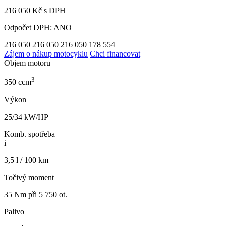
216 050 Kč s DPH
Odpočet DPH: ANO
216 050
216 050
216 050
178 554
Zájem o nákup motocyklu
Chci financovat
Objem motoru
3
350 ccm
Výkon
25/34 kW/HP
Komb. spotřeba
i
3,5 l / 100 km
Točivý moment
35 Nm při 5 750 ot.
Palivo