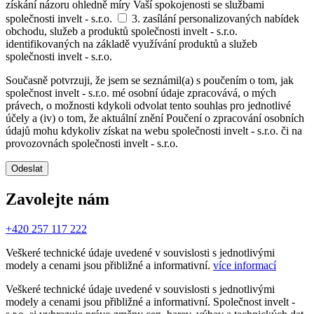
získání názoru ohledně míry Vaší spokojenosti se službami
společnosti invelt - s.r.o.
3. zasílání personalizovaných nabídek
obchodu, služeb a produktů společnosti invelt - s.r.o.
identifikovaných na základě využívání produktů a služeb
společnosti invelt - s.r.o.
Současně potvrzuji, že jsem se seznámil(a) s poučením o tom, jak
společnost invelt - s.r.o. mé osobní údaje zpracovává, o mých
právech, o možnosti kdykoli odvolat tento souhlas pro jednotlivé
účely a (iv) o tom, že aktuální znění Poučení o zpracování osobních
údajů mohu kdykoliv získat na webu společnosti invelt - s.r.o. či na
provozovnách společnosti invelt - s.r.o.
Odeslat
Zavolejte nám
+420 257 117 222
Veškeré technické údaje uvedené v souvislosti s jednotlivými
modely a cenami jsou přibližné a informativní.
více informací
Veškeré technické údaje uvedené v souvislosti s jednotlivými
modely a cenami jsou přibližné a informativní. Společnost invelt -