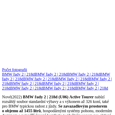
Počet fotografii
BMW řady 2 | 218d
BMW řady 2 | 218d
BMW řady 2 | 218d
BMW
řady 2 | 218d
BMW řady 2 | 218d
BMW řady 2 | 218d
BMW řady 2 |
218d
BMW řady 2 | 218d
BMW řady 2 | 218d
BMW řady 2 |
218d
BMW řady 2 | 218d
BMW řady 2 | 218d
BMW řady 2 | 218d
Nové(2022)
BMW řady 2 | 218d (U06)
Active Tourer
nabízí
rozsáhlý soubor standardní výbavy a s výkonem až 326 koní, také
pro BMW typickou radost z jízdy.
Se zavazadlovým prostorem
o objemu až 1455 litrů
, hospodárnými systémy pohonu, moderním