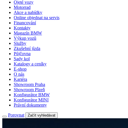
Ojeté vozy
Motorrad
Akce a nabídky
Online objednat na servis
Financování
Kontakty
Magazín BMW
Výkup vozů
Služby
Zkušební jízda
Půjčovna
Sady kol
Katalogy a ceníky
E-shop
O nás
Kariéra
Showroom Praha
Showroom Plzeň
Konfigurátor BMW
Konfigurátor MINI
Právní dokumenty
Porovnat
Začít vyhledávat