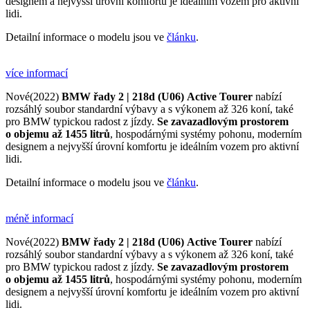
designem a nejvyšší úrovní komfortu je ideálním vozem pro aktivní
lidi.
Detailní informace o modelu jsou ve
článku
.
více informací
Nové(2022)
BMW řady 2 | 218d (U06)
Active Tourer
nabízí
rozsáhlý soubor standardní výbavy a s výkonem až 326 koní, také
pro BMW typickou radost z jízdy.
Se zavazadlovým prostorem
o objemu až 1455 litrů
, hospodárnými systémy pohonu, moderním
designem a nejvyšší úrovní komfortu je ideálním vozem pro aktivní
lidi.
Detailní informace o modelu jsou ve
článku
.
méně informací
Nové(2022)
BMW řady 2 | 218d (U06)
Active Tourer
nabízí
rozsáhlý soubor standardní výbavy a s výkonem až 326 koní, také
pro BMW typickou radost z jízdy.
Se zavazadlovým prostorem
o objemu až 1455 litrů
, hospodárnými systémy pohonu, moderním
designem a nejvyšší úrovní komfortu je ideálním vozem pro aktivní
lidi.