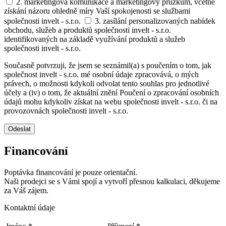
2. marketingová komunikace a marketingový průzkum, včetně
získání názoru ohledně míry Vaší spokojenosti se službami
společnosti invelt - s.r.o.
3. zasílání personalizovaných nabídek
obchodu, služeb a produktů společnosti invelt - s.r.o.
identifikovaných na základě využívání produktů a služeb
společnosti invelt - s.r.o.
Současně potvrzuji, že jsem se seznámil(a) s poučením o tom, jak
společnost invelt - s.r.o. mé osobní údaje zpracovává, o mých
právech, o možnosti kdykoli odvolat tento souhlas pro jednotlivé
účely a (iv) o tom, že aktuální znění Poučení o zpracování osobních
údajů mohu kdykoliv získat na webu společnosti invelt - s.r.o. či na
provozovnách společnosti invelt - s.r.o.
Odeslat
Financování
Poptávka financování je pouze orientační.
Naši prodejci se s Vámi spojí a vytvoří přesnou kalkulaci, děkujeme
za Váš zájem.
Kontaktní údaje