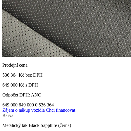
Prodejní cena
536 364 Kč
bez DPH
649 000 Kč s DPH
Odpočet DPH: ANO
649 000
649 000
0
536 364
Zájem o nákup vozidla
Chci financovat
Barva
Metalický lak Black Sapphire (černá)