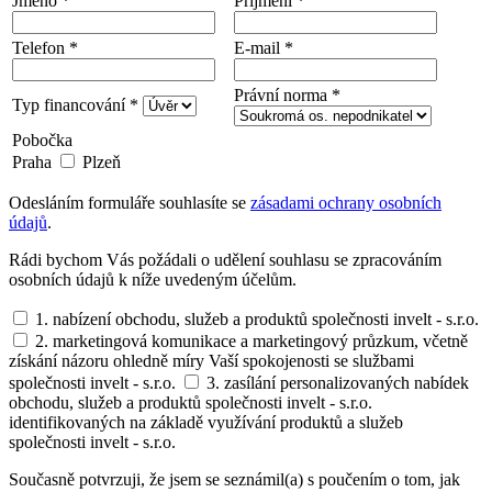
Jméno *
Příjmení *
Telefon *
E-mail *
Právní norma *
Typ financování *
Pobočka
Praha
Plzeň
Odesláním formuláře souhlasíte se
zásadami ochrany osobních
údajů
.
Rádi bychom Vás požádali o udělení souhlasu se zpracováním
osobních údajů k níže uvedeným účelům.
1. nabízení obchodu, služeb a produktů společnosti invelt - s.r.o.
2. marketingová komunikace a marketingový průzkum, včetně
získání názoru ohledně míry Vaší spokojenosti se službami
společnosti invelt - s.r.o.
3. zasílání personalizovaných nabídek
obchodu, služeb a produktů společnosti invelt - s.r.o.
identifikovaných na základě využívání produktů a služeb
společnosti invelt - s.r.o.
Současně potvrzuji, že jsem se seznámil(a) s poučením o tom, jak