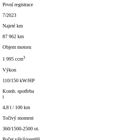
První registrace
7/2023
Najeté km
87 962 km
Objem motoru
3
1 995 ccm
Výkon
110/150 kW/HP
Komb. spotřeba
i
4,8 l / 100 km
Točivý moment
360/1500-2500 ot.
Počet válců/ventilů