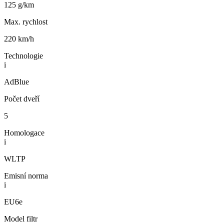
125 g/km
Max. rychlost
220 km/h
Technologie
i
AdBlue
Počet dveří
5
Homologace
i
WLTP
Emisní norma
i
EU6e
Model filtr