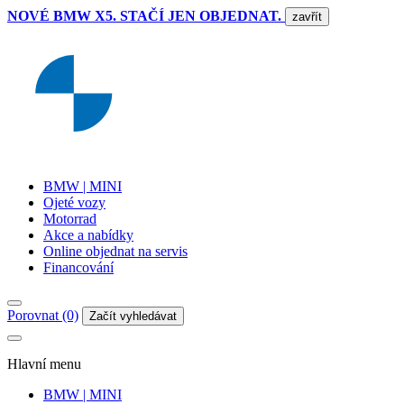
NOVÉ BMW X5. STAČÍ JEN OBJEDNAT.
zavřít
BMW | MINI
Ojeté vozy
Motorrad
Akce a nabídky
Online objednat na servis
Financování
Porovnat (0)
Začít vyhledávat
Hlavní menu
BMW | MINI