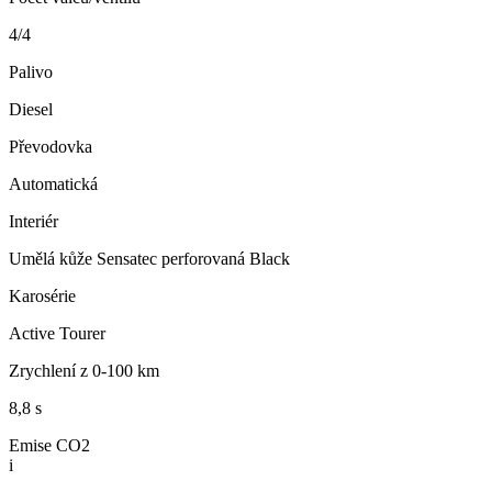
4/4
Palivo
Diesel
Převodovka
Automatická
Interiér
Umělá kůže Sensatec perforovaná Black
Karosérie
Active Tourer
Zrychlení z 0-100 km
8,8 s
Emise CO2
i