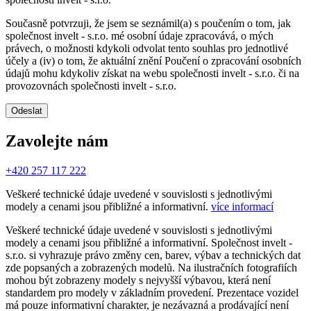
Současně potvrzuji, že jsem se seznámil(a) s poučením o tom, jak
společnost invelt - s.r.o. mé osobní údaje zpracovává, o mých
právech, o možnosti kdykoli odvolat tento souhlas pro jednotlivé
účely a (iv) o tom, že aktuální znění Poučení o zpracování osobních
údajů mohu kdykoliv získat na webu společnosti invelt - s.r.o. či na
provozovnách společnosti invelt - s.r.o.
Odeslat
Zavolejte nám
+420 257 117 222
Veškeré technické údaje uvedené v souvislosti s jednotlivými
modely a cenami jsou přibližné a informativní.
více informací
Veškeré technické údaje uvedené v souvislosti s jednotlivými
modely a cenami jsou přibližné a informativní. Společnost invelt -
s.r.o. si vyhrazuje právo změny cen, barev, výbav a technických dat
zde popsaných a zobrazených modelů. Na ilustračních fotografiích
mohou být zobrazeny modely s nejvyšší výbavou, která není
standardem pro modely v základním provedení. Prezentace vozidel
má pouze informativní charakter, je nezávazná a prodávající není