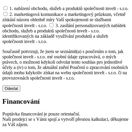
1. nabízení obchodu, služeb a produktů společnosti invelt - s.r.o.
2. marketingová komunikace a marketingový průzkum, včetně
získání názoru ohledně míry Vaší spokojenosti se službami
společnosti invelt - s.r.o.
3. zasílání personalizovaných nabídek
obchodu, služeb a produktů společnosti invelt - s.r.o.
identifikovaných na základě využívání produktů a služeb
společnosti invelt - s.r.o.
Současně potvrzuji, že jsem se seznámil(a) s poučením o tom, jak
společnost invelt - s.r.o. mé osobní údaje zpracovává, o mých
právech, o možnosti kdykoli odvolat tento souhlas pro jednotlivé
účely a (iv) o tom, že aktuální znění Poučení o zpracování osobních
údajů mohu kdykoliv získat na webu společnosti invelt - s.r.o. či na
provozovnách společnosti invelt - s.r.o.
Odeslat
Financování
Poptávka financování je pouze orientační.
Naši prodejci se s Vámi spojí a vytvoří přesnou kalkulaci, děkujeme
za Váš zájem.