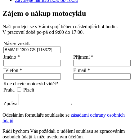
Zavolejte nám
Od 8:30 do 16:30
Zájem o nákup motocyklu
Naši prodejci se s Vámi spojí během následujících 4 hodin.
V pracovní době po-pá od 9:00 do 17:00.
Název vozidla
Jméno *
Příjmení *
Telefon *
E-mail *
Kde chcete motocykl vidět?
Praha
Plzeň
Zpráva
Odesláním formuláře souhlasíte se
zásadami ochrany osobních
údajů
.
Rádi bychom Vás požádali o udělení souhlasu se zpracováním
osobních údajů k níže uvedeným účelům.