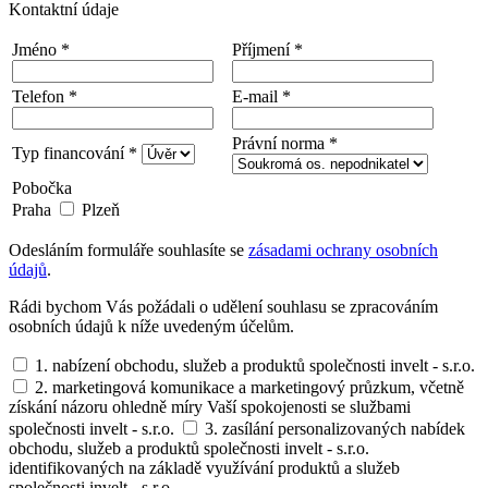
Kontaktní údaje
Jméno *
Příjmení *
Telefon *
E-mail *
Právní norma *
Typ financování *
Pobočka
Praha
Plzeň
Odesláním formuláře souhlasíte se
zásadami ochrany osobních
údajů
.
Rádi bychom Vás požádali o udělení souhlasu se zpracováním
osobních údajů k níže uvedeným účelům.
1. nabízení obchodu, služeb a produktů společnosti invelt - s.r.o.
2. marketingová komunikace a marketingový průzkum, včetně
získání názoru ohledně míry Vaší spokojenosti se službami
společnosti invelt - s.r.o.
3. zasílání personalizovaných nabídek
obchodu, služeb a produktů společnosti invelt - s.r.o.
identifikovaných na základě využívání produktů a služeb
společnosti invelt - s.r.o.