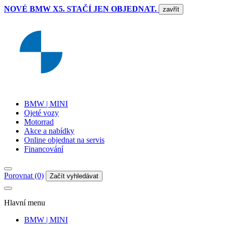
NOVÉ BMW X5. STAČÍ JEN OBJEDNAT.
zavřít
BMW | MINI
Ojeté vozy
Motorrad
Akce a nabídky
Online objednat na servis
Financování
Porovnat (0)
Začít vyhledávat
Hlavní menu
BMW | MINI