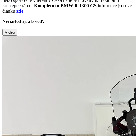
nebo sportovně v terénu? Čeká na tebe inovativní, modulární
koncepce rámu.
Kompletní o BMW R 1300 GS
informace jsou ve
článku
zde
Nenásleduj, ale veď.
Video