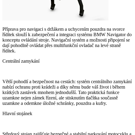
Příprava pro navigaci s držákem a uchycením pouzdra na svorce
řídítek slouží k zabezpečení a integraci systému BMW Navigator do
konceptu ovládání stroje. Navigační systém a možnosti připojení se
dají pohodlně ovládat přes multifunkční ovladač na levé straně
řídítek.
Centrální zamykání
Větší pohodlí a bezpečnost na cestách: systém centrálního zamykání
nabízí ochranu proti krádeži a díky němu bude váš život i během
krátkých zastávek mnohem jednodušší. Tato praktická funkce
uzamkne nejen zámek řízení, ale stisknutím tlačítka současně
uzamkne a odemkne úložné schránky, pouzdra a kufry.
Hlavní stojánek
Středový stojan zajišťuje bezpečné a stabilní parkování motocyklu a