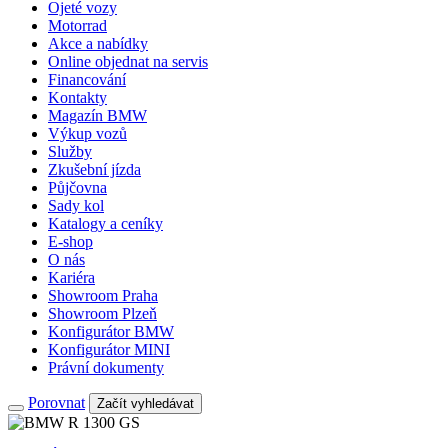
Ojeté vozy
Motorrad
Akce a nabídky
Online objednat na servis
Financování
Kontakty
Magazín BMW
Výkup vozů
Služby
Zkušební jízda
Půjčovna
Sady kol
Katalogy a ceníky
E-shop
O nás
Kariéra
Showroom Praha
Showroom Plzeň
Konfigurátor BMW
Konfigurátor MINI
Právní dokumenty
Porovnat
Začít vyhledávat