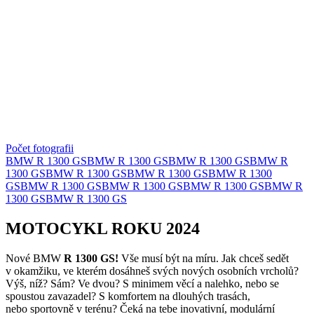
Počet fotografii
BMW R 1300 GS
BMW R 1300 GS
BMW R 1300 GS
BMW R
1300 GS
BMW R 1300 GS
BMW R 1300 GS
BMW R 1300
GS
BMW R 1300 GS
BMW R 1300 GS
BMW R 1300 GS
BMW R
1300 GS
BMW R 1300 GS
MOTOCYKL ROKU 2024
Nové BMW
R 1300 GS!
Vše musí být na míru. Jak chceš sedět
v okamžiku, ve kterém dosáhneš svých nových osobních vrcholů?
Výš, níž? Sám? Ve dvou? S minimem věcí a nalehko, nebo se
spoustou zavazadel? S komfortem na dlouhých trasách,
nebo sportovně v terénu? Čeká na tebe inovativní, modulární