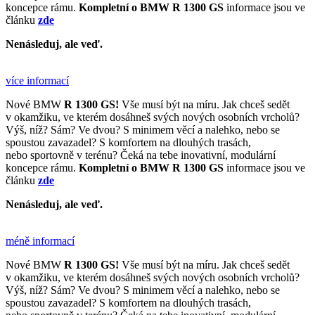
koncepce rámu.
Kompletní o BMW R 1300 GS
informace jsou ve
článku
zde
Nenásleduj, ale veď.
více informací
Nové BMW
R 1300 GS!
Vše musí být na míru. Jak chceš sedět
v okamžiku, ve kterém dosáhneš svých nových osobních vrcholů?
Výš, níž? Sám? Ve dvou? S minimem věcí a nalehko, nebo se
spoustou zavazadel? S komfortem na dlouhých trasách,
nebo sportovně v terénu? Čeká na tebe inovativní, modulární
koncepce rámu.
Kompletní o BMW R 1300 GS
informace jsou ve
článku
zde
Nenásleduj, ale veď.
méně informací
Nové BMW
R 1300 GS!
Vše musí být na míru. Jak chceš sedět
v okamžiku, ve kterém dosáhneš svých nových osobních vrcholů?
Výš, níž? Sám? Ve dvou? S minimem věcí a nalehko, nebo se
spoustou zavazadel? S komfortem na dlouhých trasách,