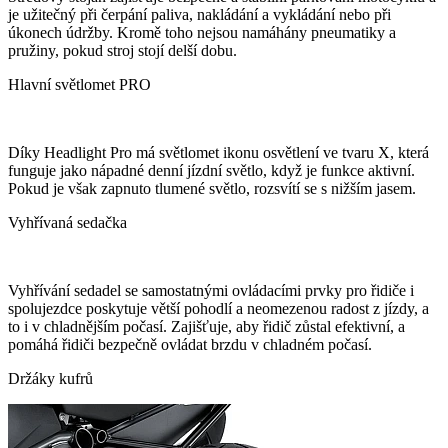
je užitečný při čerpání paliva, nakládání a vykládání nebo při
úkonech údržby. Kromě toho nejsou namáhány pneumatiky a
pružiny, pokud stroj stojí delší dobu.
Hlavní světlomet PRO
Díky Headlight Pro má světlomet ikonu osvětlení ve tvaru X, která
funguje jako nápadné denní jízdní světlo, když je funkce aktivní.
Pokud je však zapnuto tlumené světlo, rozsvítí se s nižším jasem.
Vyhřívaná sedačka
Vyhřívání sedadel se samostatnými ovládacími prvky pro řidiče i
spolujezdce poskytuje větší pohodlí a neomezenou radost z jízdy, a
to i v chladnějším počasí. Zajišťuje, aby řidič zůstal efektivní, a
pomáhá řidiči bezpečně ovládat brzdu v chladném počasí.
Držáky kufrů