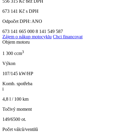
556 315 Kč
bez DPH
673 141 Kč s DPH
Odpočet DPH: ANO
673 141
665 000
8 141
549 587
Zájem o nákup motocyklu
Chci financovat
Objem motoru
3
1 300 ccm
Výkon
107/145 kW/HP
Komb. spotřeba
i
4,8 l / 100 km
Točivý moment
149/6500 ot.
Počet válců/ventilů