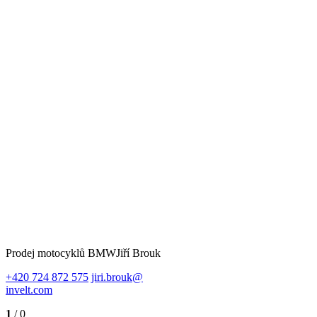
Prodej motocyklů BMW
Jiří Brouk
+420 724 872 575
jiri.brouk@
invelt.com
1
/ 0