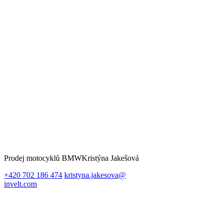
Prodej motocyklů BMW
Kristýna Jakešová
+420 702 186 474
kristyna.jakesova@
invelt.com