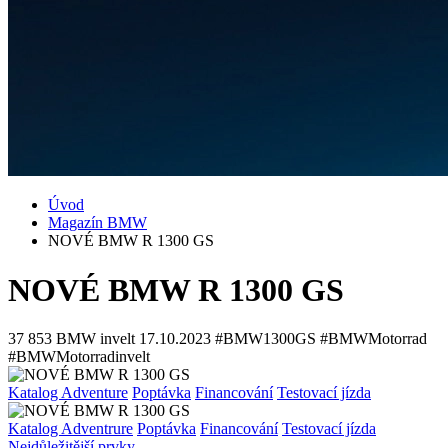
Úvod
Magazín BMW
NOVÉ BMW R 1300 GS
NOVÉ BMW R 1300 GS
37 853
BMW invelt
17.10.2023
#BMW1300GS #BMWMotorrad
#BMWMotorradinvelt
Katalog Adventure
Poptávka
Financování
Testovací jízda
Katalog Adventrure
Poptávka
Financování
Testovací jízda
Nejdůležitější prvky