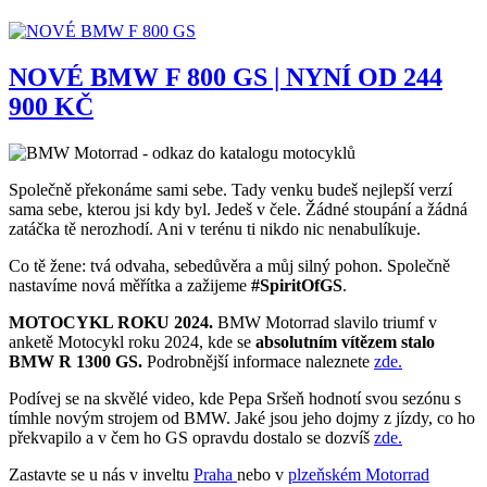
NOVÉ BMW F 800 GS | NYNÍ OD 244
900 KČ
Společně překonáme sami sebe. Tady venku budeš nejlepší verzí
sama sebe, kterou jsi kdy byl. Jedeš v čele. Žádné stoupání a žádná
zatáčka tě nerozhodí. Ani v terénu ti nikdo nic nenabulíkuje.
Co tě žene: tvá odvaha, sebedůvěra a můj silný pohon. Společně
nastavíme nová měřítka a zažijeme
#SpiritOfGS
.
MOTOCYKL ROKU 2024.
BMW Motorrad slavilo triumf v
anketě Motocykl roku 2024, kde
se
absolutním vítězem stalo
BMW R 1300 GS.
Podrobnější informace naleznete
zde.
Podívej se na skvělé video, kde Pepa Sršeň hodnotí svou sezónu s
tímhle novým strojem od BMW. Jaké jsou jeho dojmy z jízdy, co ho
překvapilo a v čem ho GS opravdu dostalo se dozvíš
zde.
Zastavte se u nás v inveltu
Praha
nebo v
plzeňském Motorrad