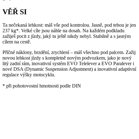
VĚŘ SI
Ta nečekaná lehkost: máš vše pod kontrolou. Jasně, pod tebou je jen
237 kg*. Velké cíle jsou náhle na dosah. Na každém podkladu
zažiješ pocit z jízdy, jaký tu ještě nikdy nebyl. Stabilně a s jasným
cílem na cestě.
Příčné náklony, brzdění, zrychlení – máš všechno pod palcem. Zažij
novou lehkost jízdy s kompletně novým podvozkem, jako je nový
litý zadní rám, inovativní systém EVO Telelever a EVO Paralever i
nové DSA (Dynamic Suspension Adjustment) a inovativní adaptivní
regulace výšky motocyklu.
* při pohotovostní hmotnosti podle DIN