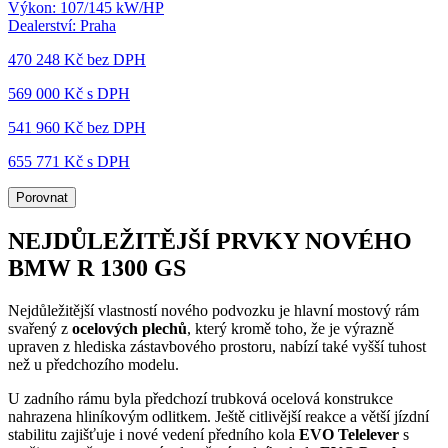
Výkon:
107/145 kW/HP
Dealerství:
Praha
470 248 Kč
bez DPH
569 000 Kč s DPH
541 960 Kč
bez DPH
655 771 Kč s DPH
Porovnat
NEJDŮLEŽITĚJŠÍ PRVKY NOVÉHO
BMW R 1300 GS
Nejdůležitější vlastností nového podvozku je hlavní mostový rám
svařený z
ocelových
plechů
, který kromě toho, že je výrazně
upraven z hlediska zástavbového prostoru, nabízí také vyšší tuhost
než u předchozího modelu.
U zadního rámu byla předchozí trubková ocelová konstrukce
nahrazena hliníkovým odlitkem. Ještě citlivější reakce a větší jízdní
stabilitu zajišťuje i nové vedení předního kola
EVO
Telelever
s