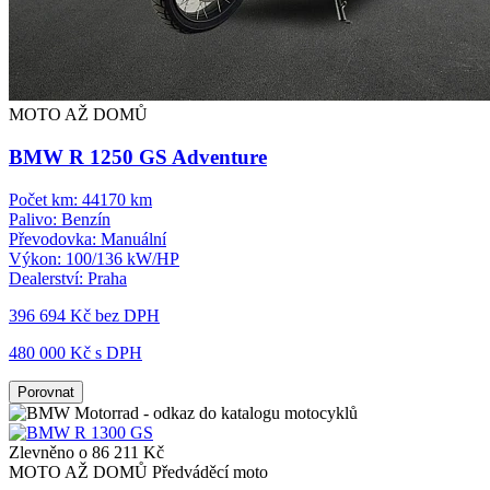
MOTO AŽ DOMŮ
BMW R 1250 GS Adventure
Počet km:
44170 km
Palivo:
Benzín
Převodovka:
Manuální
Výkon:
100/136 kW/HP
Dealerství:
Praha
396 694 Kč
bez DPH
480 000 Kč s DPH
Porovnat
Zlevněno o 86 211 Kč
MOTO AŽ DOMŮ
Předváděcí moto