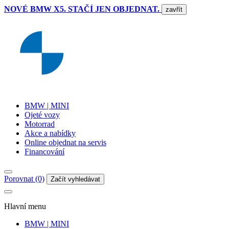
NOVÉ BMW X5. STAČÍ JEN OBJEDNAT.
zavřít
BMW | MINI
Ojeté vozy
Motorrad
Akce a nabídky
Online objednat na servis
Financování
Porovnat (0)
Začít vyhledávat
Hlavní menu
BMW | MINI