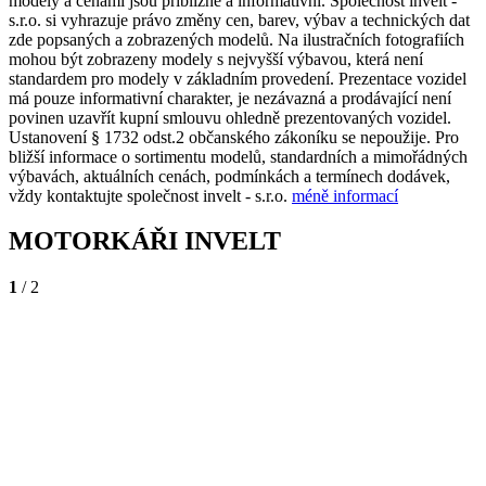
modely a cenami jsou přibližné a informativní. Společnost invelt -
s.r.o. si vyhrazuje právo změny cen, barev, výbav a technických dat
zde popsaných a zobrazených modelů. Na ilustračních fotografiích
mohou být zobrazeny modely s nejvyšší výbavou, která není
standardem pro modely v základním provedení. Prezentace vozidel
má pouze informativní charakter, je nezávazná a prodávající není
povinen uzavřít kupní smlouvu ohledně prezentovaných vozidel.
Ustanovení § 1732 odst.2 občanského zákoníku se nepoužije. Pro
bližší informace o sortimentu modelů, standardních a mimořádných
výbavách, aktuálních cenách, podmínkách a termínech dodávek,
vždy kontaktujte společnost invelt - s.r.o.
méně informací
MOTORKÁŘI INVELT
1
/ 2