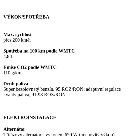
VÝKON/SPOTŘEBA
Max. rychlost
přes 200 km/h
Spotřeba na 100 km podle WMTC
4,8 l
Emise CO2 podle WMTC
110 g/km
Druh paliva
Super bezolovnatý benzín, 95 ROZ/RON; adaptivní regulace
kvality paliva, 91-98 ROZ/RON
ELEKTROINSTALACE
Alternátor
Třífázový alternátor s výkonem 650 W (jmenovitý výkon)