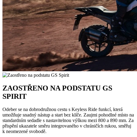
ZAOSTŘENO NA PODSTATU GS
SPIRIT
Odeber se na dobrodružnou cestu s Keyless Ride funkcí, která
umožňuje snadný nástup a start bez klíče. Zaujmi pohodlné místo na
standardním sedadle s nastavitelnou výškou mezi 800 a 890 mm. Za
přispění ukazatele směru integrovaného v chráničích rukou, směřuj
k neomezené svobodě.