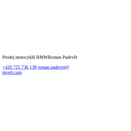
Prodej motocyklů BMW
Roman Padevět
+420 725 736 138
roman.padevet@
invelt.com