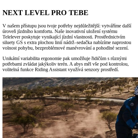
NEXT LEVEL PRO TEBE
V našem přístupu jsou tvoje potřeby nejdůležitější: vytváříme další
úroveň jízdního komfortu. Naše inovativní uložení systému
Telelever poskytuje vynikající jízdní vlastnosti. Prostřednictvím
siluety GS s extra plochou linií nádrž–sedačka nabízíme naprostou
volnost pohybu, bezproblémové manévrování a pohodlné sezení.
Unikátní variabilita ergonomie pak umožňuje řidičům s různými
potřebami zvládat jakýkoliv terén. A abys měl vše pod kontrolou,
volitelná funkce Riding Assistant využívá senzory prostředí.