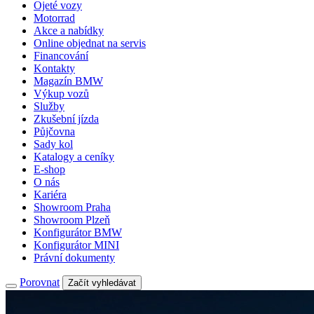
Ojeté vozy
Motorrad
Akce a nabídky
Online objednat na servis
Financování
Kontakty
Magazín BMW
Výkup vozů
Služby
Zkušební jízda
Půjčovna
Sady kol
Katalogy a ceníky
E-shop
O nás
Kariéra
Showroom Praha
Showroom Plzeň
Konfigurátor BMW
Konfigurátor MINI
Právní dokumenty
Porovnat
Začít vyhledávat