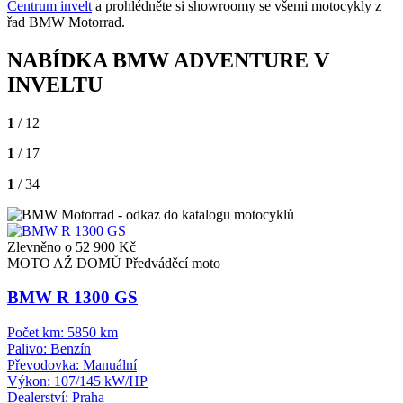
Centrum invelt
a prohlédněte si showroomy se všemi motocykly z
řad BMW Motorrad.
NABÍDKA BMW ADVENTURE V
INVELTU
1
/ 12
1
/ 17
1
/ 34
Zlevněno o 52 900 Kč
MOTO AŽ DOMŮ
Předváděcí moto
BMW R 1300 GS
Počet km:
5850 km
Palivo:
Benzín
Převodovka:
Manuální
Výkon:
107/145 kW/HP
Dealerství:
Praha