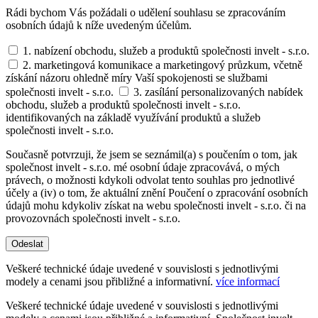
Rádi bychom Vás požádali o udělení souhlasu se zpracováním
osobních údajů k níže uvedeným účelům.
1. nabízení obchodu, služeb a produktů společnosti invelt - s.r.o.
2. marketingová komunikace a marketingový průzkum, včetně
získání názoru ohledně míry Vaší spokojenosti se službami
společnosti invelt - s.r.o.
3. zasílání personalizovaných nabídek
obchodu, služeb a produktů společnosti invelt - s.r.o.
identifikovaných na základě využívání produktů a služeb
společnosti invelt - s.r.o.
Současně potvrzuji, že jsem se seznámil(a) s poučením o tom, jak
společnost invelt - s.r.o. mé osobní údaje zpracovává, o mých
právech, o možnosti kdykoli odvolat tento souhlas pro jednotlivé
účely a (iv) o tom, že aktuální znění Poučení o zpracování osobních
údajů mohu kdykoliv získat na webu společnosti invelt - s.r.o. či na
provozovnách společnosti invelt - s.r.o.
Odeslat
Veškeré technické údaje uvedené v souvislosti s jednotlivými
modely a cenami jsou přibližné a informativní.
více informací
Veškeré technické údaje uvedené v souvislosti s jednotlivými