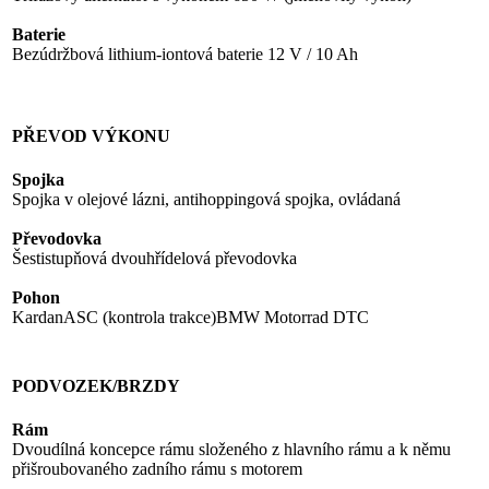
Baterie
Bezúdržbová lithium-iontová baterie 12 V / 10 Ah
PŘEVOD VÝKONU
Spojka
Spojka v olejové lázni, antihoppingová spojka, ovládaná
Převodovka
Šestistupňová dvouhřídelová převodovka
Pohon
KardanASC (kontrola trakce)BMW Motorrad DTC
PODVOZEK/BRZDY
Rám
Dvoudílná koncepce rámu složeného z hlavního rámu a k němu
přišroubovaného zadního rámu s motorem