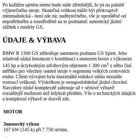
Po každém ujetém metru bude stále zřetelnější, že jsi na palubě
výjimečného stroje. Skutečná velikost může být překvapivě
minimalistická - není zde nic nadbytečného, vše je oproštěné od
nepotřebného a soustředěné na to podstatné: autentický jízdní
zážitek s modely GS.
ÚDAJE & VÝBAVA
BMW R 1300 GS ztělesňuje samotnou podstatu GS Spirit. Jeho
relativně nízká hmotnost v kombinaci s motorem boxer s výkonem
3
145 hp a úctyhodným zdvihovým objemem 1 300 cm
z něho činí
měřítko pro všechny ostatní stroje v segmentu velkých cestovních
endur. Cílem vývojem byla maximální redukce místo neustále
rostoucí velikosti. Výsledkem je nenapodobitelné jízdní chování.
Navzdory nízké komplexitě zahrnuje už v sériové výbavě
rozsáhlejší možnosti než kdykoli předtím. Vše o technických údajích
a komplexní výbavě se dozvíš zde.
MOTOR
Jmenovitý výkon
107 kW (145 k) při 7 750 ot/min.