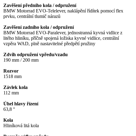
Zavěšení předního kola / odpružení
BMW Motorrad EVO-Telelever, naklápění řídítek pomocí flex
prvku, centrální tlumič nárazů
Zavěšení zadního kola / odpružení
BMW Motorrad EVO-Paralever, jednostranná kyvná vidlice z
litého hliníku, příčně spojená ložiska kyvné vidlice, centrální
vzpěra WAD, plně nastavitelné předpětí pružiny
Zdvih odpružení vpředu/vzadu
190 mm / 200 mm
Rozvor
1518 mm
Závlek kola
112 mm
Úhel hlavy řízení
63,8 °
Kola
Hliníková litá kola