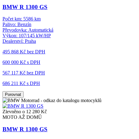
BMW R 1300 GS
Počet km:
5586 km
Palivo:
Benzín
Převodovka:
Automatická
Výkon:
107/145 kW/HP
Dealerství:
Praha
495 868 Kč
bez DPH
600 000 Kč s DPH
567 117 Kč
bez DPH
686 211 Kč s DPH
Porovnat
Zlevněno o 12 280 Kč
MOTO AŽ DOMŮ
BMW R 1300 GS