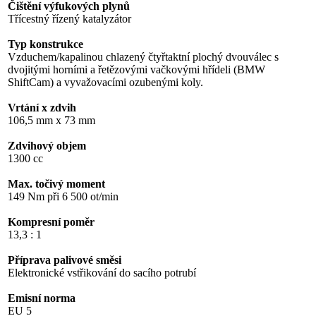
Čištění výfukových plynů
Třícestný řízený katalyzátor
Typ konstrukce
Vzduchem/kapalinou chlazený čtyřtaktní plochý dvouválec s
dvojitými horními a řetězovými vačkovými hřídeli (BMW
ShiftCam) a vyvažovacími ozubenými koly.
Vrtání x zdvih
106,5 mm x 73 mm
Zdvihový objem
1300 cc
Max. točivý moment
149 Nm při 6 500 ot/min
Kompresní poměr
13,3 : 1
Příprava palivové směsi
Elektronické vstřikování do sacího potrubí
Emisní norma
EU 5