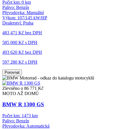
Počet km:
0 km
Palivo:
Benzín
Převodovka:
Manuální
Výkon:
107/145 kW/HP
Dealerství:
Praha
483 471 Kč
bez DPH
585 000 Kč s DPH
493 620 Kč
bez DPH
597 280 Kč s DPH
Porovnat
Zlevněno o 86 771 Kč
MOTO AŽ DOMŮ
BMW R 1300 GS
Počet km:
1473 km
Palivo:
Benzín
Převodovka:
Automatická