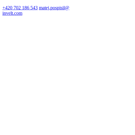
+420 702 186 543
matej.pospisil@
invelt.com