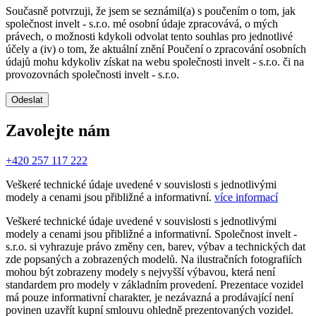
Současně potvrzuji, že jsem se seznámil(a) s poučením o tom, jak
společnost invelt - s.r.o. mé osobní údaje zpracovává, o mých
právech, o možnosti kdykoli odvolat tento souhlas pro jednotlivé
účely a (iv) o tom, že aktuální znění Poučení o zpracování osobních
údajů mohu kdykoliv získat na webu společnosti invelt - s.r.o. či na
provozovnách společnosti invelt - s.r.o.
Odeslat
Zavolejte nám
+420 257 117 222
Veškeré technické údaje uvedené v souvislosti s jednotlivými
modely a cenami jsou přibližné a informativní.
více informací
Veškeré technické údaje uvedené v souvislosti s jednotlivými
modely a cenami jsou přibližné a informativní. Společnost invelt -
s.r.o. si vyhrazuje právo změny cen, barev, výbav a technických dat
zde popsaných a zobrazených modelů. Na ilustračních fotografiích
mohou být zobrazeny modely s nejvyšší výbavou, která není
standardem pro modely v základním provedení. Prezentace vozidel
má pouze informativní charakter, je nezávazná a prodávající není
povinen uzavřít kupní smlouvu ohledně prezentovaných vozidel.