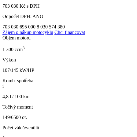
703 030 Kč s DPH
Odpočet DPH: ANO
703 030
695 000
8 030
574 380
Zájem o nákup motocyklu
Chci financovat
Objem motoru
3
1 300 ccm
Výkon
107/145 kW/HP
Komb. spotřeba
i
4,8 l / 100 km
Točivý moment
149/6500 ot.
Počet válců/ventilů