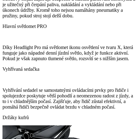
je užitečný při čerpání paliva, nakládání a vykládání nebo při
úkonech údržby. Kromě toho nejsou namáhány pneumatiky a
pružiny, pokud stroj stojí delší dobu.
Hlavní světlomet PRO
Díky Headlight Pro má světlomet ikonu osvětlení ve tvaru X, která
funguje jako nápadné denní jízdní světlo, když je funkce aktivní.
Pokud je však zapnuto tlumené světlo, rozsvítí se s nižším jasem.
Vyhřívaná sedačka
Vyhřívání sedadel se samostatnými ovládacími prvky pro řidiče i
spolujezdce poskytuje větší pohodlí a neomezenou radost z jízdy, a
to i v chladnějším počasí. Zajišťuje, aby řidič zůstal efektivní, a
pomáhá řidiči bezpečně ovládat brzdu v chladném počasí.
Držáky kufrů