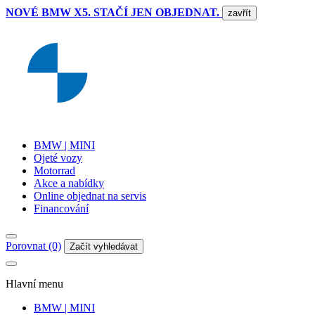
NOVÉ BMW X5. STAČÍ JEN OBJEDNAT.
zavřít
BMW | MINI
Ojeté vozy
Motorrad
Akce a nabídky
Online objednat na servis
Financování
Porovnat (0)
Začít vyhledávat
Hlavní menu
BMW | MINI