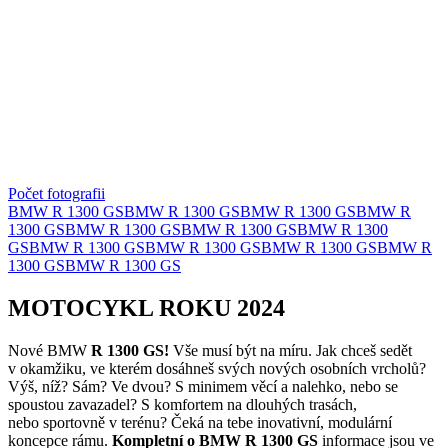
Počet fotografii
BMW R 1300 GS
BMW R 1300 GS
BMW R 1300 GS
BMW R
1300 GS
BMW R 1300 GS
BMW R 1300 GS
BMW R 1300
GS
BMW R 1300 GS
BMW R 1300 GS
BMW R 1300 GS
BMW R
1300 GS
BMW R 1300 GS
MOTOCYKL ROKU 2024
Nové BMW
R 1300 GS!
Vše musí být na míru. Jak chceš sedět
v okamžiku, ve kterém dosáhneš svých nových osobních vrcholů?
Výš, níž? Sám? Ve dvou? S minimem věcí a nalehko, nebo se
spoustou zavazadel? S komfortem na dlouhých trasách,
nebo sportovně v terénu? Čeká na tebe inovativní, modulární
koncepce rámu.
Kompletní o BMW R 1300 GS
informace jsou ve