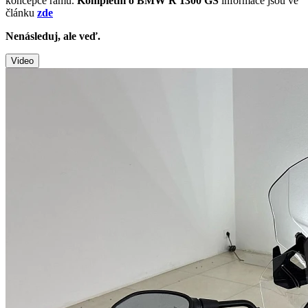
koncepce rámu.
Kompletní o BMW R 1300 GS
informace jsou ve
článku
zde
Nenásleduj, ale veď.
Video