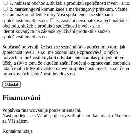
1. nabízení obchodu, služeb a produktů společnosti invelt - s.r.o.
2. marketingová komunikace a marketingový průzkum, včetně
získání názoru ohledně míry Vaší spokojenosti se službami
společnosti invelt - s.r.o.
3. zasílání personalizovaných nabídek
obchodu, služeb a produktů společnosti invelt - s.r.o.
identifikovaných na základě využívání produktů a služeb
společnosti invelt - s.r.o.
Současně potvrzuji, že jsem se seznámil(a) s poučením o tom, jak
společnost invelt - s.r.o. mé osobní údaje zpracovává, o mých
právech, o možnosti kdykoli odvolat tento souhlas pro jednotlivé
účely a (iv) o tom, že aktuální znění Poučení o zpracování osobních
údajů mohu kdykoliv získat na webu společnosti invelt - s.r.o. či na
provozovnách společnosti invelt - s.r.o.
Odeslat
Financování
Poptávka financování je pouze orientační.
Naši prodejci se s Vámi spojí a vytvoří přesnou kalkulaci, děkujeme
za Váš zájem.
Kontaktní údaje