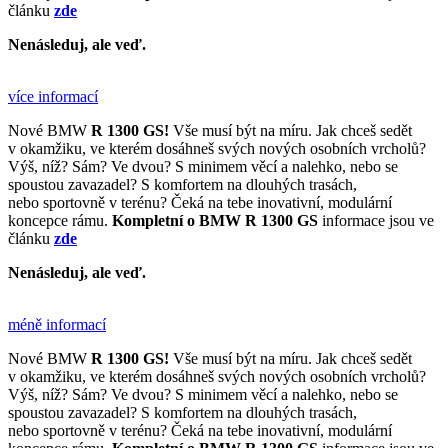
článku
zde
Nenásleduj, ale veď.
více informací
Nové BMW
R 1300 GS!
Vše musí být na míru. Jak chceš sedět
v okamžiku, ve kterém dosáhneš svých nových osobních vrcholů?
Výš, níž? Sám? Ve dvou? S minimem věcí a nalehko, nebo se
spoustou zavazadel? S komfortem na dlouhých trasách,
nebo sportovně v terénu? Čeká na tebe inovativní, modulární
koncepce rámu.
Kompletní o BMW R 1300 GS
informace jsou ve
článku
zde
Nenásleduj, ale veď.
méně informací
Nové BMW
R 1300 GS!
Vše musí být na míru. Jak chceš sedět
v okamžiku, ve kterém dosáhneš svých nových osobních vrcholů?
Výš, níž? Sám? Ve dvou? S minimem věcí a nalehko, nebo se
spoustou zavazadel? S komfortem na dlouhých trasách,
nebo sportovně v terénu? Čeká na tebe inovativní, modulární