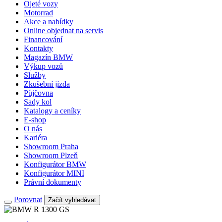
Ojeté vozy
Motorrad
Akce a nabídky
Online objednat na servis
Financování
Kontakty
Magazín BMW
Výkup vozů
Služby
Zkušební jízda
Půjčovna
Sady kol
Katalogy a ceníky
E-shop
O nás
Kariéra
Showroom Praha
Showroom Plzeň
Konfigurátor BMW
Konfigurátor MINI
Právní dokumenty
Porovnat
Začít vyhledávat