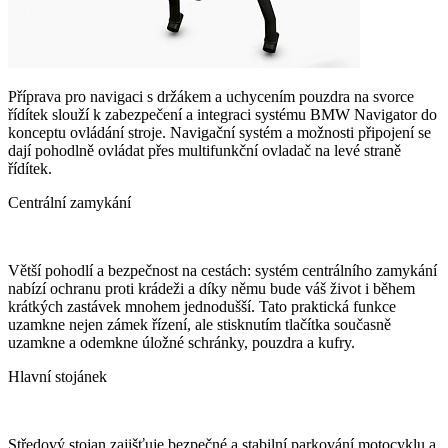
Příprava pro navigaci s držákem a uchycením pouzdra na svorce
řídítek slouží k zabezpečení a integraci systému BMW Navigator do
konceptu ovládání stroje. Navigační systém a možnosti připojení se
dají pohodlně ovládat přes multifunkční ovladač na levé straně
řídítek.
Centrální zamykání
Větší pohodlí a bezpečnost na cestách: systém centrálního zamykání
nabízí ochranu proti krádeži a díky němu bude váš život i během
krátkých zastávek mnohem jednodušší. Tato praktická funkce
uzamkne nejen zámek řízení, ale stisknutím tlačítka současně
uzamkne a odemkne úložné schránky, pouzdra a kufry.
Hlavní stojánek
Středový stojan zajišťuje bezpečné a stabilní parkování motocyklu a