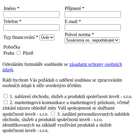
Jméno *
Příjmení *
Telefon *
E-mail *
Právní norma *
Typ financování *
Pobočka
Praha
Plzeň
Odesláním formuláře souhlasíte se
zásadami ochrany osobních
údajů
.
Rádi bychom Vás požádali o udělení souhlasu se zpracováním
osobních údajů k níže uvedeným účelům.
1. nabízení obchodu, služeb a produktů společnosti invelt - s.r.o.
2. marketingová komunikace a marketingový průzkum, včetně
získání názoru ohledně míry Vaší spokojenosti se službami
společnosti invelt - s.r.o.
3. zasílání personalizovaných nabídek
obchodu, služeb a produktů společnosti invelt - s.r.o.
identifikovaných na základě využívání produktů a služeb
společnosti invelt - s.r.o.