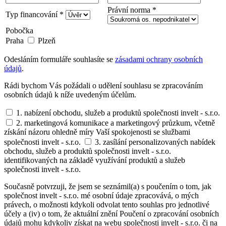
Právní norma *
Typ financování *
Pobočka
Praha
Plzeň
Odesláním formuláře souhlasíte se
zásadami ochrany osobních
údajů
.
Rádi bychom Vás požádali o udělení souhlasu se zpracováním
osobních údajů k níže uvedeným účelům.
1. nabízení obchodu, služeb a produktů společnosti invelt - s.r.o.
2. marketingová komunikace a marketingový průzkum, včetně
získání názoru ohledně míry Vaší spokojenosti se službami
společnosti invelt - s.r.o.
3. zasílání personalizovaných nabídek
obchodu, služeb a produktů společnosti invelt - s.r.o.
identifikovaných na základě využívání produktů a služeb
společnosti invelt - s.r.o.
Současně potvrzuji, že jsem se seznámil(a) s poučením o tom, jak
společnost invelt - s.r.o. mé osobní údaje zpracovává, o mých
právech, o možnosti kdykoli odvolat tento souhlas pro jednotlivé
účely a (iv) o tom, že aktuální znění Poučení o zpracování osobních
údajů mohu kdykoliv získat na webu společnosti invelt - s.r.o. či na