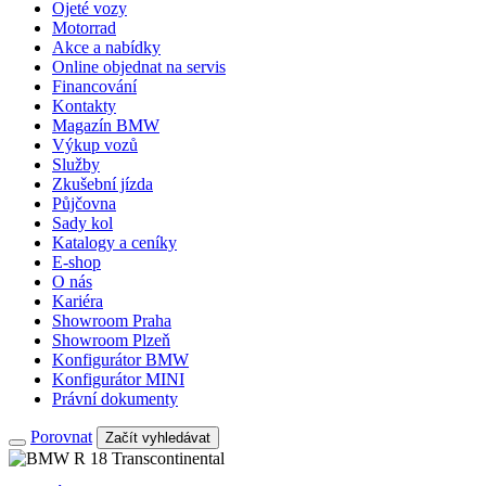
Ojeté vozy
Motorrad
Akce a nabídky
Online objednat na servis
Financování
Kontakty
Magazín BMW
Výkup vozů
Služby
Zkušební jízda
Půjčovna
Sady kol
Katalogy a ceníky
E-shop
O nás
Kariéra
Showroom Praha
Showroom Plzeň
Konfigurátor BMW
Konfigurátor MINI
Právní dokumenty
Porovnat
Začít vyhledávat