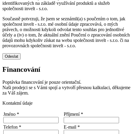
identifikovaných na základě využívání produktů a služeb
společnosti invelt - s.r.o.
Současně potvrzuji, že jsem se seznámil(a) s poučením o tom, jak
společnost invelt - s.r.o. mé osobní údaje zpracovává, o mých
právech, o možnosti kdykoli odvolat tento souhlas pro jednotlivé
účely a (iv) o tom, že aktuální znění Poučení o zpracování osobních
údajů mohu kdykoliv získat na webu společnosti invelt - s.r.o. či na
provozovnách společnosti invelt - s.r.o.
Odeslat
Financování
Poptávka financování je pouze orientační.
Naši prodejci se s Vámi spojí a vytvoří přesnou kalkulaci, děkujeme
za Váš zájem.
Kontaktní údaje
Jméno *
Příjmení *
Telefon *
E-mail *