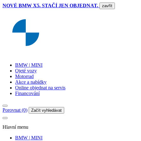
NOVÉ BMW X5. STAČÍ JEN OBJEDNAT.
zavřít
BMW | MINI
Ojeté vozy
Motorrad
Akce a nabídky
Online objednat na servis
Financování
Porovnat (0)
Začít vyhledávat
Hlavní menu
BMW | MINI