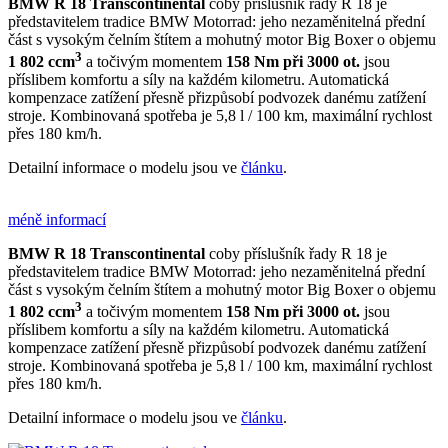
BMW R 18 Transcontinental
coby příslušník řady R 18 je
představitelem tradice BMW Motorrad: jeho nezaměnitelná přední
část s vysokým čelním štítem a mohutný motor Big Boxer o objemu
3
1 802 ccm
a točivým momentem
158 Nm při 3000 ot.
jsou
příslibem komfortu a síly na každém kilometru. Automatická
kompenzace zatížení přesně přizpůsobí podvozek danému zatížení
stroje. Kombinovaná spotřeba je 5,8 l / 100 km, maximální rychlost
přes 180 km/h.
Detailní informace o modelu jsou ve
článku
.
méně informací
BMW R 18 Transcontinental
coby příslušník řady R 18 je
představitelem tradice BMW Motorrad: jeho nezaměnitelná přední
část s vysokým čelním štítem a mohutný motor Big Boxer o objemu
3
1 802 ccm
a točivým momentem
158 Nm při 3000 ot.
jsou
příslibem komfortu a síly na každém kilometru. Automatická
kompenzace zatížení přesně přizpůsobí podvozek danému zatížení
stroje. Kombinovaná spotřeba je 5,8 l / 100 km, maximální rychlost
přes 180 km/h.
Detailní informace o modelu jsou ve
článku
.