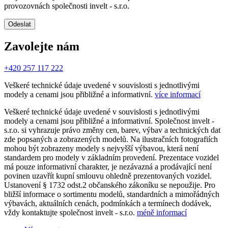
provozovnách společnosti invelt - s.r.o.
Odeslat
Zavolejte nám
+420 257 117 222
Veškeré technické údaje uvedené v souvislosti s jednotlivými
modely a cenami jsou přibližné a informativní.
více informací
Veškeré technické údaje uvedené v souvislosti s jednotlivými
modely a cenami jsou přibližné a informativní. Společnost invelt -
s.r.o. si vyhrazuje právo změny cen, barev, výbav a technických dat
zde popsaných a zobrazených modelů. Na ilustračních fotografiích
mohou být zobrazeny modely s nejvyšší výbavou, která není
standardem pro modely v základním provedení. Prezentace vozidel
má pouze informativní charakter, je nezávazná a prodávající není
povinen uzavřít kupní smlouvu ohledně prezentovaných vozidel.
Ustanovení § 1732 odst.2 občanského zákoníku se nepoužije. Pro
bližší informace o sortimentu modelů, standardních a mimořádných
výbavách, aktuálních cenách, podmínkách a termínech dodávek,
vždy kontaktujte společnost invelt - s.r.o.
méně informací