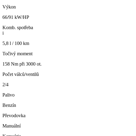
Výkon
66/91 kW/HP
Komb. spotřeba
i
5,8 l / 100 km
Točivý moment
158 Nm při 3000 ot.
Počet válců/ventilů
2/4
Palivo
Benzín
Převodovka
Manuální