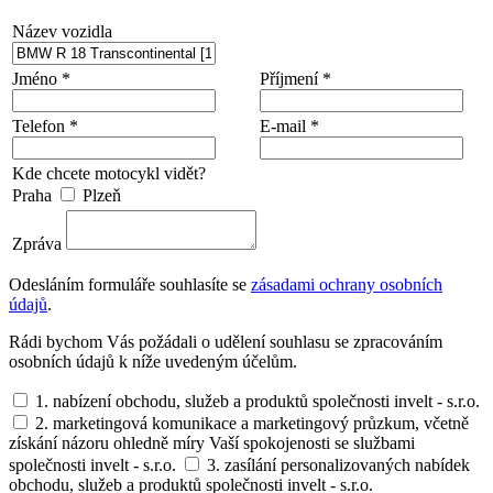
Název vozidla
Jméno *
Příjmení *
Telefon *
E-mail *
Kde chcete motocykl vidět?
Praha
Plzeň
Zpráva
Odesláním formuláře souhlasíte se
zásadami ochrany osobních
údajů
.
Rádi bychom Vás požádali o udělení souhlasu se zpracováním
osobních údajů k níže uvedeným účelům.
1. nabízení obchodu, služeb a produktů společnosti invelt - s.r.o.
2. marketingová komunikace a marketingový průzkum, včetně
získání názoru ohledně míry Vaší spokojenosti se službami
společnosti invelt - s.r.o.
3. zasílání personalizovaných nabídek
obchodu, služeb a produktů společnosti invelt - s.r.o.