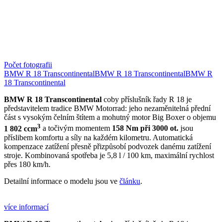
Počet fotografii
BMW R 18 Transcontinental
BMW R 18 Transcontinental
BMW R
18 Transcontinental
BMW R 18 Transcontinental
coby příslušník řady R 18 je
představitelem tradice BMW Motorrad: jeho nezaměnitelná přední
část s vysokým čelním štítem a mohutný motor Big Boxer o objemu
3
1 802 ccm
a točivým momentem
158 Nm při 3000 ot.
jsou
příslibem komfortu a síly na každém kilometru. Automatická
kompenzace zatížení přesně přizpůsobí podvozek danému zatížení
stroje. Kombinovaná spotřeba je 5,8 l / 100 km, maximální rychlost
přes 180 km/h.
Detailní informace o modelu jsou ve
článku
.
více informací