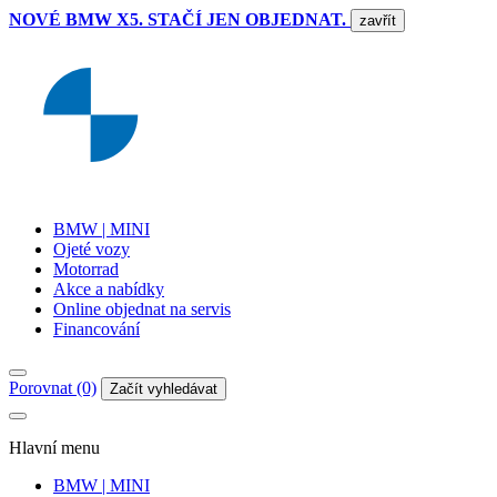
NOVÉ BMW X5. STAČÍ JEN OBJEDNAT.
zavřít
BMW | MINI
Ojeté vozy
Motorrad
Akce a nabídky
Online objednat na servis
Financování
Porovnat (0)
Začít vyhledávat
Hlavní menu
BMW | MINI