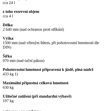
cca 24 l
z toho rezervní objem
cca 4 l
Délka
2 640 mm (nad ochranou proti stříkání)
Výška
1500 mm (nad větrným štítem, při pohotovostní hmotnosti dle
DIN)
Šířka
970 mm (nad ruční pákou)
Pohotovostní hmotnost připravená k jízdě, plná nádrž
433 kg 1)
Maximální přípustná celková hmotnost
630 kg
Užitečné zatížení (při standardní výbavě)
197 kg