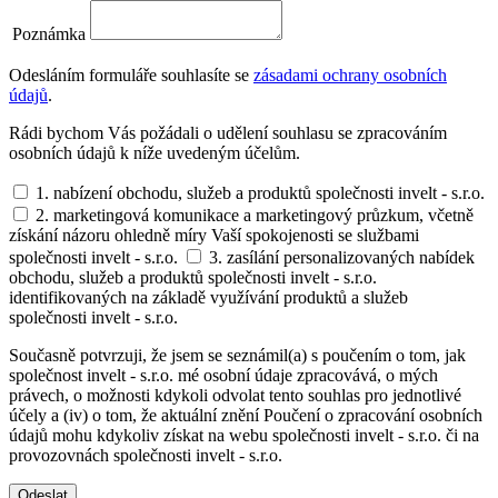
Poznámka
Odesláním formuláře souhlasíte se
zásadami ochrany osobních
údajů
.
Rádi bychom Vás požádali o udělení souhlasu se zpracováním
osobních údajů k níže uvedeným účelům.
1. nabízení obchodu, služeb a produktů společnosti invelt - s.r.o.
2. marketingová komunikace a marketingový průzkum, včetně
získání názoru ohledně míry Vaší spokojenosti se službami
společnosti invelt - s.r.o.
3. zasílání personalizovaných nabídek
obchodu, služeb a produktů společnosti invelt - s.r.o.
identifikovaných na základě využívání produktů a služeb
společnosti invelt - s.r.o.
Současně potvrzuji, že jsem se seznámil(a) s poučením o tom, jak
společnost invelt - s.r.o. mé osobní údaje zpracovává, o mých
právech, o možnosti kdykoli odvolat tento souhlas pro jednotlivé
účely a (iv) o tom, že aktuální znění Poučení o zpracování osobních
údajů mohu kdykoliv získat na webu společnosti invelt - s.r.o. či na
provozovnách společnosti invelt - s.r.o.
Odeslat