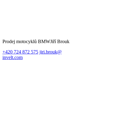
Prodej motocyklů BMW
Jiří Brouk
+420 724 872 575
jiri.brouk@
invelt.com