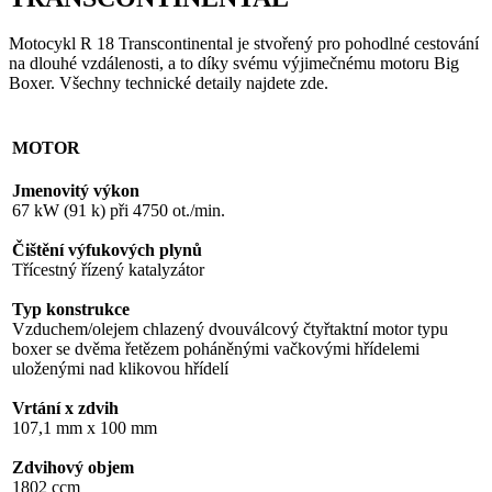
Motocykl R 18 Transcontinental je stvořený pro pohodlné cestování
na dlouhé vzdálenosti, a to díky svému výjimečnému motoru Big
Boxer. Všechny technické detaily najdete zde.
MOTOR
Jmenovitý výkon
67 kW (91 k) při 4750 ot./min.
Čištění výfukových plynů
Třícestný řízený katalyzátor
Typ konstrukce
Vzduchem/olejem chlazený dvouválcový čtyřtaktní motor typu
boxer se dvěma řetězem poháněnými vačkovými hřídelemi
uloženými nad klikovou hřídelí
Vrtání x zdvih
107,1 mm x 100 mm
Zdvihový objem
1802 ccm