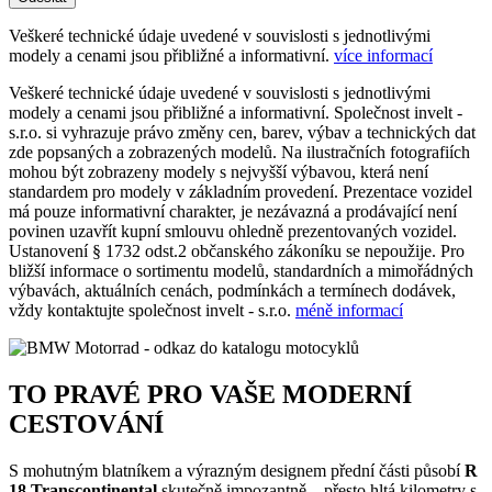
Veškeré technické údaje uvedené v souvislosti s jednotlivými
modely a cenami jsou přibližné a informativní.
více informací
Veškeré technické údaje uvedené v souvislosti s jednotlivými
modely a cenami jsou přibližné a informativní. Společnost invelt -
s.r.o. si vyhrazuje právo změny cen, barev, výbav a technických dat
zde popsaných a zobrazených modelů. Na ilustračních fotografiích
mohou být zobrazeny modely s nejvyšší výbavou, která není
standardem pro modely v základním provedení. Prezentace vozidel
má pouze informativní charakter, je nezávazná a prodávající není
povinen uzavřít kupní smlouvu ohledně prezentovaných vozidel.
Ustanovení § 1732 odst.2 občanského zákoníku se nepoužije. Pro
bližší informace o sortimentu modelů, standardních a mimořádných
výbavách, aktuálních cenách, podmínkách a termínech dodávek,
vždy kontaktujte společnost invelt - s.r.o.
méně informací
TO PRAVÉ PRO VAŠE MODERNÍ
CESTOVÁNÍ
S mohutným blatníkem a výrazným designem přední části působí
R
18 Transcontinental
skutečně impozantně – přesto hltá kilometry s