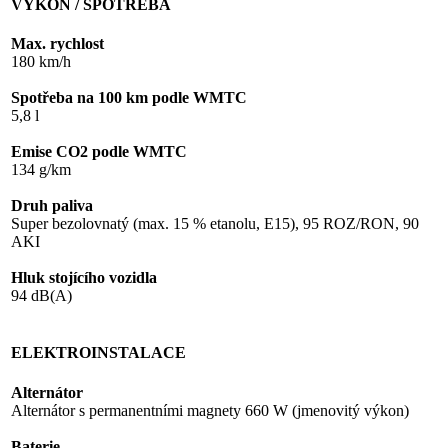
VÝKON / SPOTŘEBA
Max. rychlost
180 km/h
Spotřeba na 100 km podle WMTC
5,8 l
Emise CO2 podle WMTC
134 g/km
Druh paliva
Super bezolovnatý (max. 15 % etanolu, E15), 95 ROZ/RON, 90
AKI
Hluk stojícího vozidla
94 dB(A)
ELEKTROINSTALACE
Alternátor
Alternátor s permanentními magnety 660 W (jmenovitý výkon)
Baterie