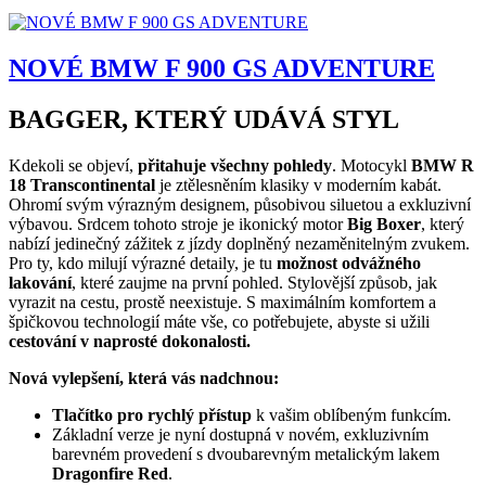
NOVÉ BMW F 900 GS ADVENTURE
BAGGER, KTERÝ UDÁVÁ STYL
Kdekoli se objeví,
přitahuje všechny pohledy
. Motocykl
BMW R
18 Transcontinental
je ztělesněním klasiky v moderním kabát.
Ohromí svým výrazným designem, působivou siluetou a exkluzivní
výbavou. Srdcem tohoto stroje je ikonický motor
Big Boxer
, který
nabízí jedinečný zážitek z jízdy doplněný nezaměnitelným zvukem.
Pro ty, kdo milují výrazné detaily, je tu
možnost odvážného
lakování
, které zaujme na první pohled. Stylovější způsob, jak
vyrazit na cestu, prostě neexistuje. S maximálním komfortem a
špičkovou technologií máte vše, co potřebujete, abyste si užili
cestování v naprosté dokonalosti.
Nová vylepšení, která vás nadchnou:
Tlačítko pro rychlý přístup
k vašim oblíbeným funkcím.
Základní verze je nyní dostupná v novém, exkluzivním
barevném provedení s dvoubarevným metalickým lakem
Dragonfire Red
.