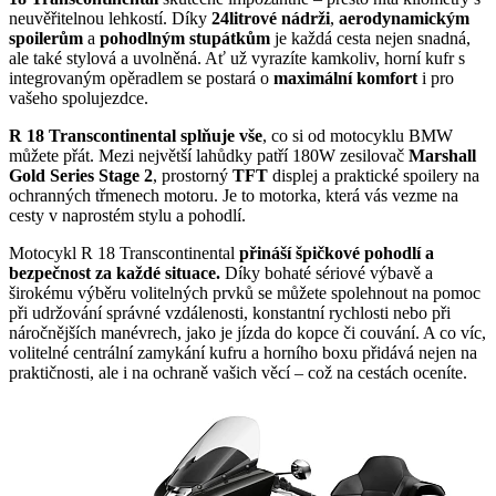
neuvěřitelnou lehkostí. Díky
24litrové nádrži
,
aerodynamickým
spoilerům
a
pohodlným stupátkům
je každá cesta nejen snadná,
ale také stylová a uvolněná. Ať už vyrazíte kamkoliv, horní kufr s
integrovaným opěradlem se postará o
maximální komfort
i pro
vašeho spolujezdce.
R 18 Transcontinental
splňuje vše
, co si od motocyklu BMW
můžete přát. Mezi největší lahůdky patří 180W zesilovač
Marshall
Gold Series Stage 2
, prostorný
TFT
displej a praktické spoilery na
ochranných třmenech motoru. Je to motorka, která vás vezme na
cesty v naprostém stylu a pohodlí.
Motocykl R 18 Transcontinental
přináší špičkové pohodlí a
bezpečnost za každé situace.
Díky bohaté sériové výbavě a
širokému výběru volitelných prvků se můžete spolehnout na pomoc
při udržování správné vzdálenosti, konstantní rychlosti nebo při
náročnějších manévrech, jako je jízda do kopce či couvání. A co víc,
volitelné centrální zamykání kufru a horního boxu přidává nejen na
praktičnosti, ale i na ochraně vašich věcí – což na cestách oceníte.