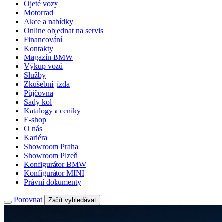
Ojeté vozy
Motorrad
Akce a nabídky
Online objednat na servis
Financování
Kontakty
Magazín BMW
Výkup vozů
Služby
Zkušební jízda
Půjčovna
Sady kol
Katalogy a ceníky
E-shop
O nás
Kariéra
Showroom Praha
Showroom Plzeň
Konfigurátor BMW
Konfigurátor MINI
Právní dokumenty
Porovnat
Začít vyhledávat