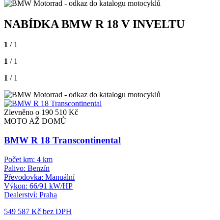
NABÍDKA BMW R 18 V INVELTU
1
/ 1
1
/ 1
1
/ 1
Zlevněno o 190 510 Kč
MOTO AŽ DOMŮ
BMW R 18 Transcontinental
Počet km:
4 km
Palivo:
Benzín
Převodovka:
Manuální
Výkon:
66/91 kW/HP
Dealerství:
Praha
549 587 Kč
bez DPH