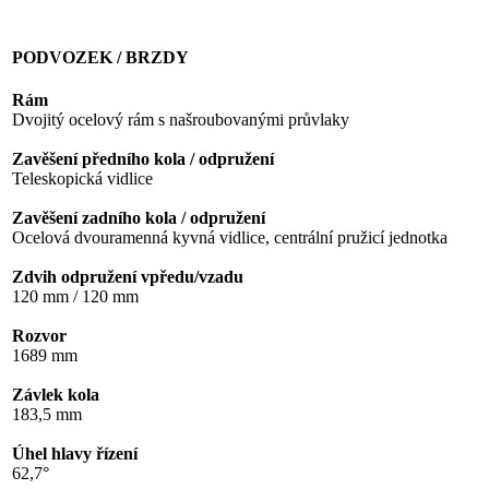
PODVOZEK / BRZDY
Rám
Dvojitý ocelový rám s našroubovanými průvlaky
Zavěšení předního kola / odpružení
Teleskopická vidlice
Zavěšení zadního kola / odpružení
Ocelová dvouramenná kyvná vidlice, centrální pružicí jednotka
Zdvih odpružení vpředu/vzadu
120 mm / 120 mm
Rozvor
1689 mm
Závlek kola
183,5 mm
Úhel hlavy řízení
62,7°