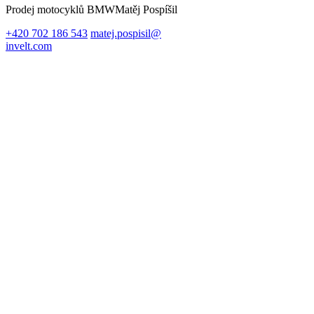
Prodej motocyklů BMW
Matěj Pospíšil
+420 702 186 543
matej.pospisil@
invelt.com