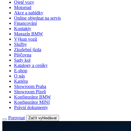
Ojeté vozy
Motorrad
Akce a nabídky
Online objednat na servis
Financování
Kontakty
Magazín BMW
Výkup vozů
Služby
Zkušební jízda
Půjčovna
Sady kol
Katalogy a ceníky
E-shop
O nás
Kariéra
Showroom Praha
Showroom Plzeň
Konfigurátor BMW
Konfigurátor MINI
Právní dokumenty
Porovnat
Začít vyhledávat