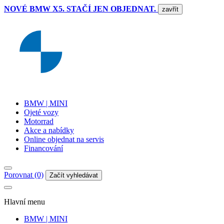
NOVÉ BMW X5. STAČÍ JEN OBJEDNAT.
zavřít
BMW | MINI
Ojeté vozy
Motorrad
Akce a nabídky
Online objednat na servis
Financování
Porovnat (0)
Začít vyhledávat
Hlavní menu
BMW | MINI