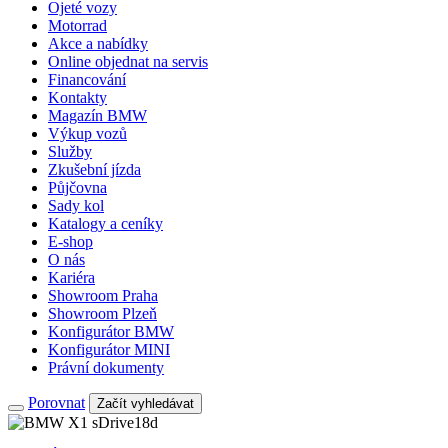
Ojeté vozy
Motorrad
Akce a nabídky
Online objednat na servis
Financování
Kontakty
Magazín BMW
Výkup vozů
Služby
Zkušební jízda
Půjčovna
Sady kol
Katalogy a ceníky
E-shop
O nás
Kariéra
Showroom Praha
Showroom Plzeň
Konfigurátor BMW
Konfigurátor MINI
Právní dokumenty
Porovnat
Začít vyhledávat