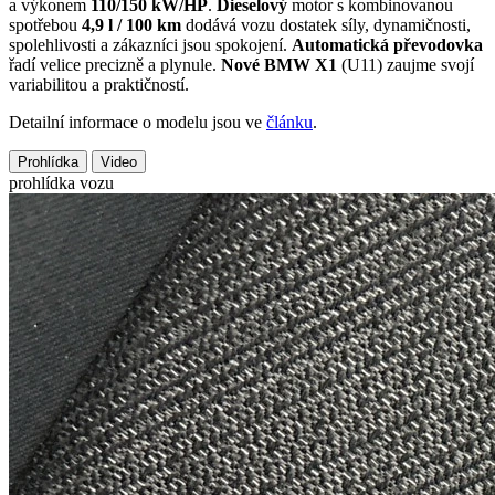
a výkonem
110/150 kW/HP
.
Dieselový
motor s kombinovanou
spotřebou
4,9 l / 100 km
dodává vozu dostatek síly, dynamičnosti,
spolehlivosti a zákazníci jsou spokojení.
Automatická převodovka
řadí velice precizně a plynule.
Nové BMW X1
(U11) zaujme svojí
variabilitou a praktičností.
Detailní informace o modelu jsou ve
článku
.
Prohlídka
Video
prohlídka vozu