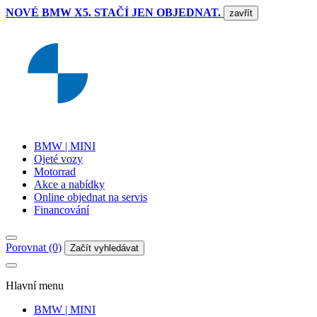
NOVÉ BMW X5. STAČÍ JEN OBJEDNAT.
zavřít
BMW | MINI
Ojeté vozy
Motorrad
Akce a nabídky
Online objednat na servis
Financování
Porovnat (0)
Začít vyhledávat
Hlavní menu
BMW | MINI