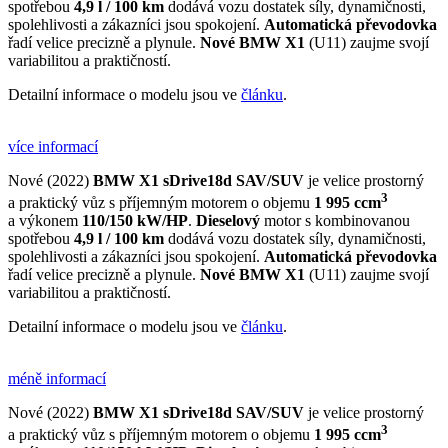
spotřebou
4,9 l / 100 km
dodává vozu dostatek síly, dynamičnosti,
spolehlivosti a zákazníci jsou spokojení.
Automatická převodovka
řadí velice precizně a plynule.
Nové BMW X1
(U11) zaujme svojí
variabilitou a praktičností.
Detailní informace o modelu jsou ve
článku
.
více informací
Nové (2022)
BMW X1 sDrive18d
SAV/SUV
je velice prostorný
3
a praktický vůz s příjemným motorem o objemu
1 995 ccm
a výkonem
110/150 kW/HP
.
Dieselový
motor s kombinovanou
spotřebou
4,9 l / 100 km
dodává vozu dostatek síly, dynamičnosti,
spolehlivosti a zákazníci jsou spokojení.
Automatická převodovka
řadí velice precizně a plynule.
Nové BMW X1
(U11) zaujme svojí
variabilitou a praktičností.
Detailní informace o modelu jsou ve
článku
.
méně informací
Nové (2022)
BMW X1 sDrive18d
SAV/SUV
je velice prostorný
3
a praktický vůz s příjemným motorem o objemu
1 995 ccm