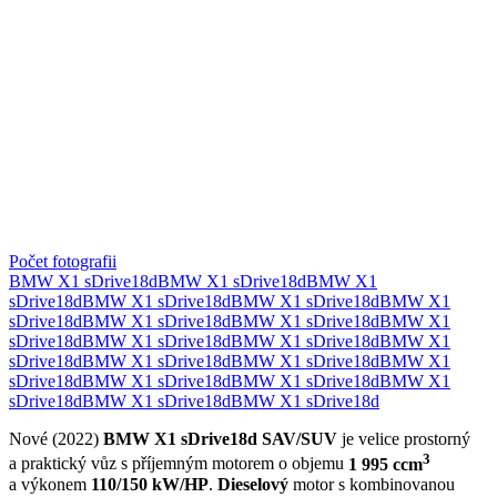
Počet fotografii
BMW X1 sDrive18d
BMW X1 sDrive18d
BMW X1
sDrive18d
BMW X1 sDrive18d
BMW X1 sDrive18d
BMW X1
sDrive18d
BMW X1 sDrive18d
BMW X1 sDrive18d
BMW X1
sDrive18d
BMW X1 sDrive18d
BMW X1 sDrive18d
BMW X1
sDrive18d
BMW X1 sDrive18d
BMW X1 sDrive18d
BMW X1
sDrive18d
BMW X1 sDrive18d
BMW X1 sDrive18d
BMW X1
sDrive18d
BMW X1 sDrive18d
BMW X1 sDrive18d
Nové (2022)
BMW X1 sDrive18d
SAV/SUV
je velice prostorný
3
a praktický vůz s příjemným motorem o objemu
1 995 ccm
a výkonem
110/150 kW/HP
.
Dieselový
motor s kombinovanou