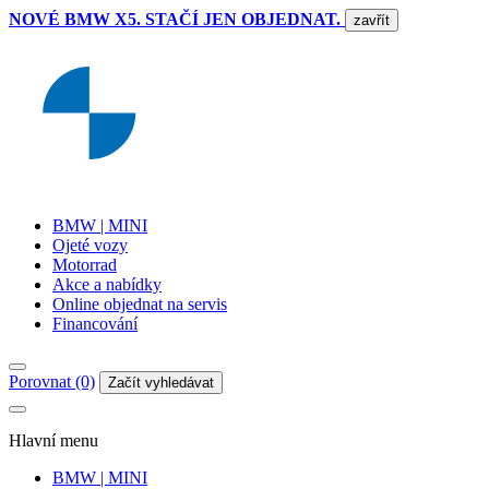
NOVÉ BMW X5. STAČÍ JEN OBJEDNAT.
zavřít
BMW | MINI
Ojeté vozy
Motorrad
Akce a nabídky
Online objednat na servis
Financování
Porovnat (0)
Začít vyhledávat
Hlavní menu
BMW | MINI