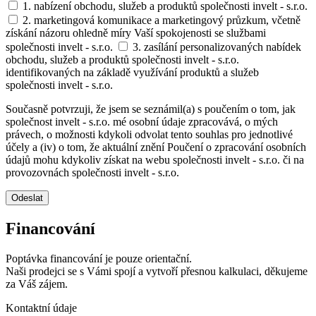
1. nabízení obchodu, služeb a produktů společnosti invelt - s.r.o.
2. marketingová komunikace a marketingový průzkum, včetně
získání názoru ohledně míry Vaší spokojenosti se službami
společnosti invelt - s.r.o.
3. zasílání personalizovaných nabídek
obchodu, služeb a produktů společnosti invelt - s.r.o.
identifikovaných na základě využívání produktů a služeb
společnosti invelt - s.r.o.
Současně potvrzuji, že jsem se seznámil(a) s poučením o tom, jak
společnost invelt - s.r.o. mé osobní údaje zpracovává, o mých
právech, o možnosti kdykoli odvolat tento souhlas pro jednotlivé
účely a (iv) o tom, že aktuální znění Poučení o zpracování osobních
údajů mohu kdykoliv získat na webu společnosti invelt - s.r.o. či na
provozovnách společnosti invelt - s.r.o.
Odeslat
Financování
Poptávka financování je pouze orientační.
Naši prodejci se s Vámi spojí a vytvoří přesnou kalkulaci, děkujeme
za Váš zájem.
Kontaktní údaje