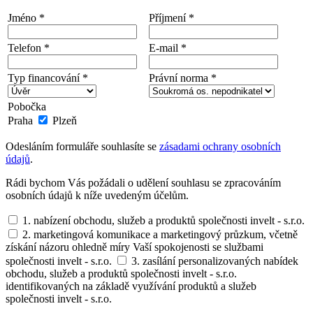
Jméno *
Příjmení *
Telefon *
E-mail *
Typ financování *
Právní norma *
Pobočka
Praha
Plzeň
Odesláním formuláře souhlasíte se
zásadami ochrany osobních
údajů
.
Rádi bychom Vás požádali o udělení souhlasu se zpracováním
osobních údajů k níže uvedeným účelům.
1. nabízení obchodu, služeb a produktů společnosti invelt - s.r.o.
2. marketingová komunikace a marketingový průzkum, včetně
získání názoru ohledně míry Vaší spokojenosti se službami
společnosti invelt - s.r.o.
3. zasílání personalizovaných nabídek
obchodu, služeb a produktů společnosti invelt - s.r.o.
identifikovaných na základě využívání produktů a služeb
společnosti invelt - s.r.o.