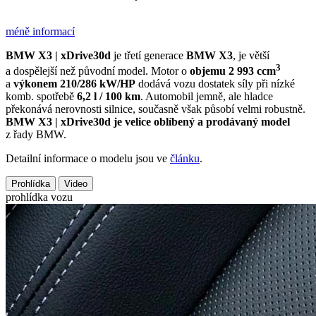
méně informací
BMW X3 | xDrive30d
je třetí generace
BMW X3
, je větší
3
a dospělejší než původní model. Motor o
objemu 2 993 ccm
a
výkonem 210/286 kW/HP
dodává vozu dostatek síly při nízké
komb. spotřebě
6,2 l / 100 km
. Automobil jemně, ale hladce
překonává nerovnosti silnice, současně však působí velmi robustně.
BMW X3 | xDrive30d je velice oblíbený a prodávaný model
z řady BMW.
Detailní informace o modelu jsou ve
článku
.
Prohlídka
Video
prohlídka vozu