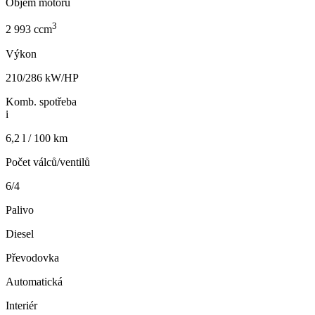
Objem motoru
3
2 993 ccm
Výkon
210/286 kW/HP
Komb. spotřeba
i
6,2 l / 100 km
Počet válců/ventilů
6/4
Palivo
Diesel
Převodovka
Automatická
Interiér