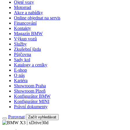
Ojeté vozy
Motorrad
Akce a nabídky
Online objednat na servis
Financování
Kontakty
Magazín BMW
Výkup vozů
Služby
Zkušební jízda
Půjčovna
Sady kol
Katalogy a ceníky
E-shop
O nás
Kariéra
Showroom Praha
Showroom Plzeň
Konfigurátor BMW
Konfigurátor MINI
Právní dokumenty
Porovnat
Začít vyhledávat