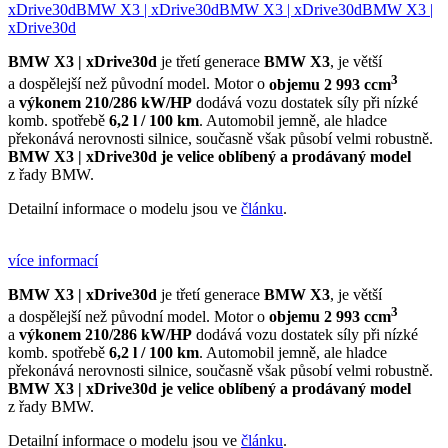
xDrive30d
BMW X3 | xDrive30d
BMW X3 | xDrive30d
BMW X3 |
xDrive30d
BMW X3 | xDrive30d
je třetí generace
BMW X3
, je větší
3
a dospělejší než původní model. Motor o
objemu 2 993 ccm
a
výkonem 210/286 kW/HP
dodává vozu dostatek síly při nízké
komb. spotřebě
6,2 l / 100 km
. Automobil jemně, ale hladce
překonává nerovnosti silnice, současně však působí velmi robustně.
BMW X3 | xDrive30d je velice oblíbený a prodávaný model
z řady BMW.
Detailní informace o modelu jsou ve
článku
.
více informací
BMW X3 | xDrive30d
je třetí generace
BMW X3
, je větší
3
a dospělejší než původní model. Motor o
objemu 2 993 ccm
a
výkonem 210/286 kW/HP
dodává vozu dostatek síly při nízké
komb. spotřebě
6,2 l / 100 km
. Automobil jemně, ale hladce
překonává nerovnosti silnice, současně však působí velmi robustně.
BMW X3 | xDrive30d je velice oblíbený a prodávaný model
z řady BMW.
Detailní informace o modelu jsou ve
článku
.