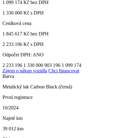
1 099 174 Kč
bez DPH
1 330 000 Kč s DPH
Ceníková cena
1 845 617 Kč
bez DPH
2 233 196 Kč s DPH
Odpočet DPH: ANO
2 233 196
1 330 000
903 196
1 099 174
Zájem o nákup vozidla
Chci financovat
Barva
Metalický lak Carbon Black (černá)
První registrace
10/2024
Najeté km
39 012 km