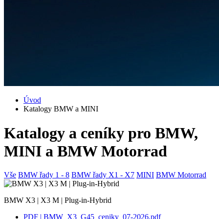
Úvod
Katalogy BMW a MINI
Katalogy a ceníky pro BMW,
MINI a BMW Motorrad
Vše
BMW řady 1 - 8
BMW řady X1 - X7
MINI
BMW Motorrad
BMW X3 | X3 M | Plug-in-Hybrid
PDF |
BMW_X3_G45_ceniky_07-2026.pdf