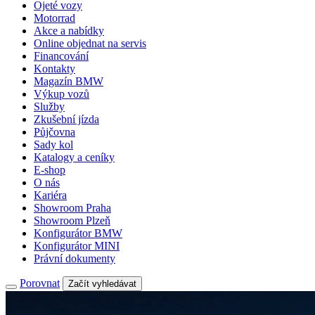
Ojeté vozy
Motorrad
Akce a nabídky
Online objednat na servis
Financování
Kontakty
Magazín BMW
Výkup vozů
Služby
Zkušební jízda
Půjčovna
Sady kol
Katalogy a ceníky
E-shop
O nás
Kariéra
Showroom Praha
Showroom Plzeň
Konfigurátor BMW
Konfigurátor MINI
Právní dokumenty
Porovnat
Začít vyhledávat