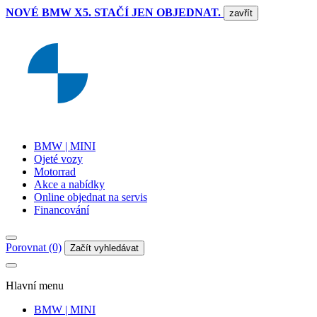
NOVÉ BMW X5. STAČÍ JEN OBJEDNAT.
zavřít
BMW | MINI
Ojeté vozy
Motorrad
Akce a nabídky
Online objednat na servis
Financování
Porovnat (0)
Začít vyhledávat
Hlavní menu
BMW | MINI