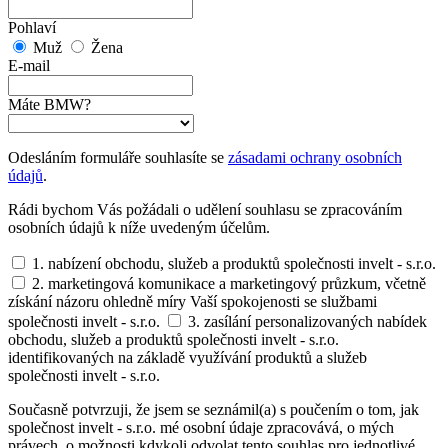
Pohlaví
Muž
Žena
E-mail
Máte BMW?
Odesláním formuláře souhlasíte se
zásadami ochrany osobních
údajů
.
Rádi bychom Vás požádali o udělení souhlasu se zpracováním
osobních údajů k níže uvedeným účelům.
1. nabízení obchodu, služeb a produktů společnosti invelt - s.r.o.
2. marketingová komunikace a marketingový průzkum, včetně
získání názoru ohledně míry Vaší spokojenosti se službami
společnosti invelt - s.r.o.
3. zasílání personalizovaných nabídek
obchodu, služeb a produktů společnosti invelt - s.r.o.
identifikovaných na základě využívání produktů a služeb
společnosti invelt - s.r.o.
Současně potvrzuji, že jsem se seznámil(a) s poučením o tom, jak
společnost invelt - s.r.o. mé osobní údaje zpracovává, o mých
právech, o možnosti kdykoli odvolat tento souhlas pro jednotlivé