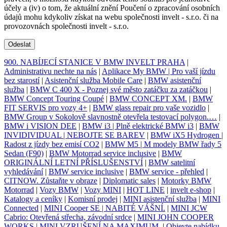
účely a (iv) o tom, že aktuální znění Poučení o zpracování osobních
údajů mohu kdykoliv získat na webu společnosti invelt - s.r.o. či na
provozovnách společnosti invelt - s.r.o.
Odeslat
900. NABÍJECÍ STANICE V BMW INVELT PRAHA
|
Administrativu nechte na nás
|
Aplikace My BMW | Pro vaší jízdu
bez starostí
|
Asistenční služba Mobile Care
|
BMW asistenční
služba
|
BMW C 400 X - Poznej své město zatáčku za zatáčkou
|
BMW Concept Touring Coupé
|
BMW CONCEPT XM.
|
BMW
FIT SERVIS pro vozy 4+
|
BMW glass repair pro vaše vozidlo
|
BMW Group v Sokolově slavnostně otevřela testovací polygon.…
|
BMW i VISION DEE
|
BMW i3 | Plně elektrické BMW i3
|
BMW
INVIDIVIDUAL | NEBOJTE SE BAREV
|
BMW iX5 Hydrogen |
Radost z jízdy bez emisí CO2
|
BMW M5 | M modely BMW řady 5
Sedan (F90)
|
BMW Motorrad service inclusive
|
BMW
ORIGINÁLNÍ LETNÍ PŘÍSLUŠENSTVÍ
|
BMW satelitní
vyhledávání
|
BMW service inclusive
|
BMW service - přehled
|
CITNOW. Zůstaňte v obraze
|
Diplomatic sales
|
Motorky BMW
Motorrad
|
Vozy BMW
|
Vozy MINI
|
HOT LINE
|
invelt e-shop
|
Katalogy a ceníky
|
Komisní prodej
|
MINI asistenční služba
|
MINI
Connected
|
MINI Cooper SE | NABITÉ VÁŠNÍ.
|
MINI JCW
Cabrio: Otevřená střecha, závodní srdce
|
MINI JOHN COOPER
WORKS | MINI VZRUŠENÍ NA MAXIMUM.
|
Objevte nabídku