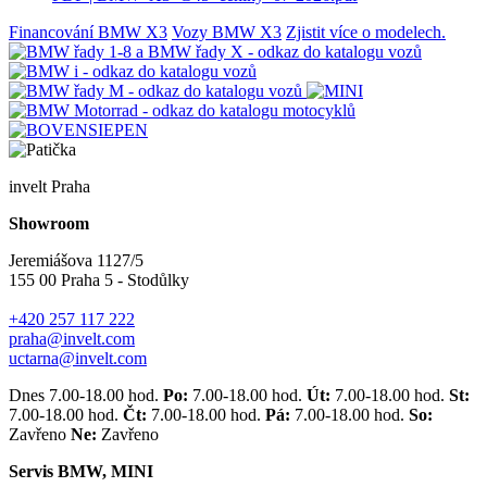
Financování BMW X3
Vozy BMW X3
Zjistit více o modelech.
invelt Praha
Showroom
Jeremiášova 1127/5
155 00 Praha 5 - Stodůlky
+420 257 117 222
praha@invelt.com
uctarna@invelt.com
Dnes 7.00-18.00 hod.
Po:
7.00-18.00 hod.
Út:
7.00-18.00 hod.
St:
7.00-18.00 hod.
Čt:
7.00-18.00 hod.
Pá:
7.00-18.00 hod.
So:
Zavřeno
Ne:
Zavřeno
Servis BMW, MINI