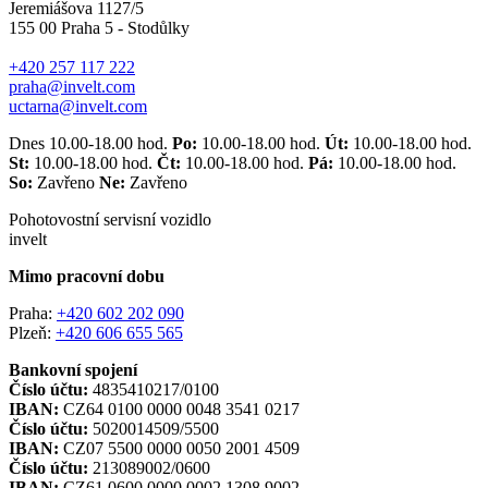
Jeremiášova 1127/5
155 00 Praha 5 - Stodůlky
+420 257 117 222
praha@invelt.com
uctarna@invelt.com
Dnes 10.00-18.00 hod.
Po:
10.00-18.00 hod.
Út:
10.00-18.00 hod.
St:
10.00-18.00 hod.
Čt:
10.00-18.00 hod.
Pá:
10.00-18.00 hod.
So:
Zavřeno
Ne:
Zavřeno
Pohotovostní servisní vozidlo
invelt
Mimo pracovní dobu
Praha:
+420 602 202 090
Plzeň:
+420 606 655 565
Bankovní spojení
Číslo účtu:
4835410217/0100
IBAN:
CZ64 0100 0000 0048 3541 0217
Číslo účtu:
5020014509/5500
IBAN:
CZ07 5500 0000 0050 2001 4509
Číslo účtu:
213089002/0600
IBAN:
CZ61 0600 0000 0002 1308 9002