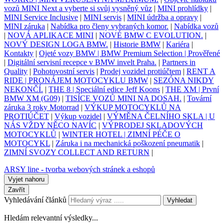
vozů MINI Next a vyberte si svůj vysněný vůz
|
MINI prohlídky
|
MINI Service Inclusive
|
MINI servis
|
MINI údržba a opravy
|
MINI záruka
|
Nabídka pro členy vybraných komor.
|
Nabídka vozů
|
NOVÁ APLIKACE MINI
|
NOVÉ BMW C EVOLUTION.
|
NOVÝ DESIGN LOGA BMW.
|
Historie BMW
|
Kariéra
|
Kontakty
|
Ojeté vozy BMW | BMW Premium Selection | Prověřené
|
Digitální servisní recepce v BMW invelt Praha.
|
Partners in
Quality
|
Pohotovostní servis
|
Prodej vozidel protiúčtem
|
RENT A
RIDE | PRONÁJEM MOTOCYKLU BMW
|
SEZÓNA NIKDY
NEKONČÍ.
|
THE 8 | Speciální edice Jeff Koons
|
THE XM | První
BMW XM (G09)
|
TISÍCE VOZŮ MINI NA DOSAH.
|
Tovární
záruka 3 roky Motorrad
|
VÝKUP MOTOCYKLŮ NA
PROTIÚČET
|
Výkup vozidel
|
VÝMĚNA ČELNÍHO SKLA | U
NÁS VŽDY NĚCO NAVÍC
|
VÝPRODEJ SKLADOVÝCH
MOTOCYKLŮ
|
WINTER HOTEL | ZIMNÍ PÉČE O
MOTOCYKL
|
Záruka i na mechanická poškození pneumatik
|
ZIMNÍ SVOZY COLLECT AND RETURN
|
ARSY line - tvorba webových stránek a eshopů
Vyjet nahoru
Zavřít
Vyhledávání článků
Vyhledat
Hledám relevantní výsledky...