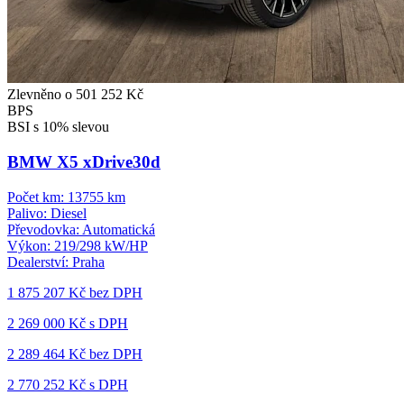
Zlevněno o 501 252 Kč
BPS
BSI s 10% slevou
BMW X5 xDrive30d
Počet km:
13755 km
Palivo:
Diesel
Převodovka:
Automatická
Výkon:
219/298 kW/HP
Dealerství:
Praha
1 875 207 Kč
bez DPH
2 269 000 Kč s DPH
2 289 464 Kč
bez DPH
2 770 252 Kč s DPH