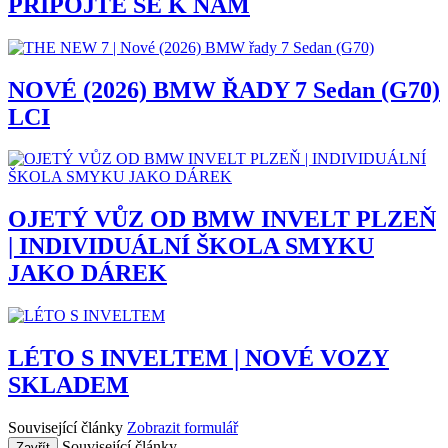
PŘIPOJTE SE K NÁM
NOVÉ (2026) BMW ŘADY 7 Sedan (G70)
LCI
OJETÝ VŮZ OD BMW INVELT PLZEŇ
| INDIVIDUÁLNÍ ŠKOLA SMYKU
JAKO DÁREK
LÉTO S INVELTEM | NOVÉ VOZY
SKLADEM
Související články
Zobrazit formulář
Související články
Zavřít