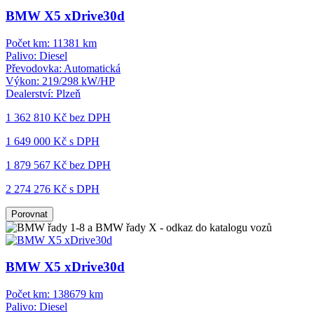
BMW X5 xDrive30d
Počet km:
11381 km
Palivo:
Diesel
Převodovka:
Automatická
Výkon:
219/298 kW/HP
Dealerství:
Plzeň
1 362 810 Kč
bez DPH
1 649 000 Kč s DPH
1 879 567 Kč
bez DPH
2 274 276 Kč s DPH
Porovnat
BMW X5 xDrive30d
Počet km:
138679 km
Palivo:
Diesel