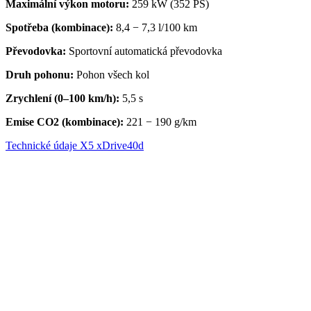
Maximální výkon motoru:
259 kW (352 PS)
Spotřeba (kombinace):
8,4 − 7,3 l/100 km
Převodovka
:
Sportovní automatická převodovka
Druh pohonu:
Pohon všech kol
Zrychlení (0–100 km/h):
5,5 s
Emise CO2 (kombinace):
221 − 190 g/km
Technické údaje X5 xDrive40d