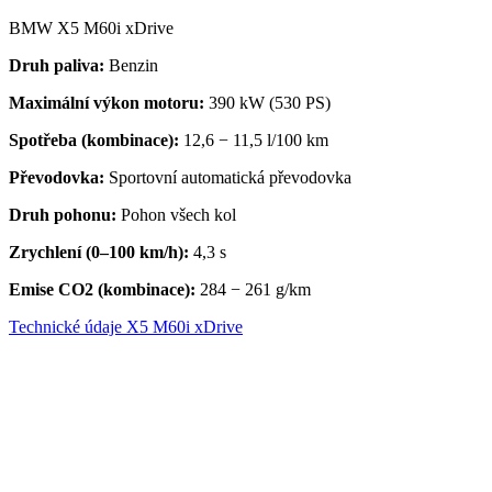
BMW X5 M60i xDrive
Druh paliva:
Benzin
Maximální výkon motoru:
390 kW (530 PS)
Spotřeba (kombinace):
12,6 − 11,5 l/100 km
Převodovka
:
Sportovní automatická převodovka
Druh pohonu:
Pohon všech kol
Zrychlení (0–100 km/h):
4,3 s
Emise CO2 (kombinace):
284 − 261 g/km
Technické údaje X5 M60i xDrive