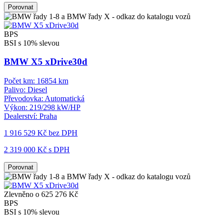
Porovnat
BPS
BSI s 10% slevou
BMW X5 xDrive30d
Počet km:
16854 km
Palivo:
Diesel
Převodovka:
Automatická
Výkon:
219/298 kW/HP
Dealerství:
Praha
1 916 529 Kč
bez DPH
2 319 000 Kč s DPH
Porovnat
Zlevněno o 625 276 Kč
BPS
BSI s 10% slevou