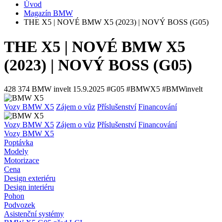
Úvod
Magazín BMW
THE X5 | NOVÉ BMW X5 (2023) | NOVÝ BOSS (G05)
THE X5 | NOVÉ BMW X5
(2023) | NOVÝ BOSS (G05)
428 374
BMW invelt
15.9.2025
#G05 #BMWX5 #BMWinvelt
Vozy BMW X5
Zájem o vůz
Příslušenství
Financování
Vozy BMW X5
Zájem o vůz
Příslušenství
Financování
Vozy BMW X5
Poptávka
Modely
Motorizace
Cena
Design exteriéru
Design interiéru
Pohon
Podvozek
Asistenční systémy