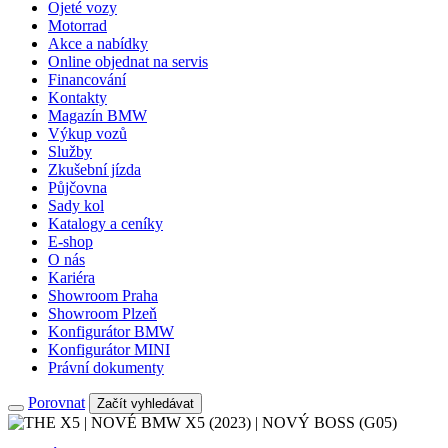
Ojeté vozy
Motorrad
Akce a nabídky
Online objednat na servis
Financování
Kontakty
Magazín BMW
Výkup vozů
Služby
Zkušební jízda
Půjčovna
Sady kol
Katalogy a ceníky
E-shop
O nás
Kariéra
Showroom Praha
Showroom Plzeň
Konfigurátor BMW
Konfigurátor MINI
Právní dokumenty
Porovnat
Začít vyhledávat