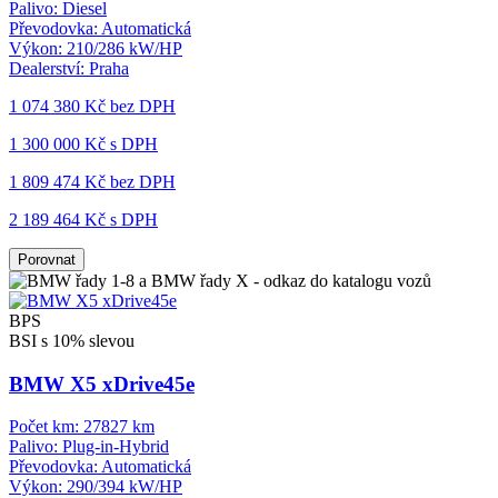
Palivo:
Diesel
Převodovka:
Automatická
Výkon:
210/286 kW/HP
Dealerství:
Praha
1 074 380 Kč
bez DPH
1 300 000 Kč s DPH
1 809 474 Kč
bez DPH
2 189 464 Kč s DPH
Porovnat
BPS
BSI s 10% slevou
BMW X5 xDrive45e
Počet km:
27827 km
Palivo:
Plug-in-Hybrid
Převodovka:
Automatická
Výkon:
290/394 kW/HP