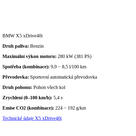
BMW X5 xDrive40i
Druh paliva:
Benzin
Maximální výkon motoru:
280 kW (381 PS)
Spotřeba (kombinace):
9,9 − 8,5 l/100 km
Převodovka
:
Sportovní automatická převodovka
Druh pohonu:
Pohon všech kol
Zrychlení (0–100 km/h):
5,4 s
Emise CO2 (kombinace):
224 − 192 g/km
Technické údaje X5 xDrive40i