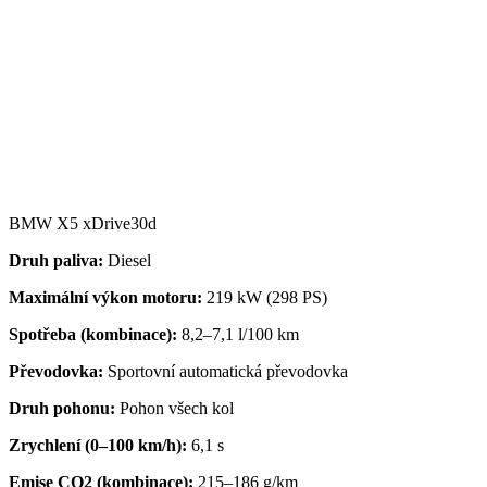
BMW X5 xDrive30d
Druh paliva:
Diesel
Maximální výkon motoru:
219 kW (298 PS)
Spotřeba (kombinace):
8,2–7,1
l/100 km
Převodovka
:
Sportovní automatická převodovka
Druh pohonu:
Pohon všech kol
Zrychlení (0–100 km/h):
6,1 s
Emise CO2 (kombinace):
215–186 g/km