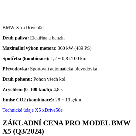
BMW X5 xDrive50e
Druh paliva:
Elektřina a benzin
Maximální výkon motoru:
360 kW (489 PS)
Spotřeba (kombinace):
1,2 − 0,8 l/100 km
Převodovka
:
Sportovní automatická převodovka
Druh pohonu:
Pohon všech kol
Zrychlení (0–100 km/h):
4,8 s
Emise CO2 (kombinace):
28 − 19
g/km
Technické údaje X5 xDrive50e
ZÁKLADNÍ CENA PRO MODEL BMW
X5 (Q3/2024)