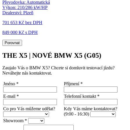
Převodovka:
Automatická
Výkon:
210/286 kW/HP
Dealerství:
Plzeň
701 653 Kč
bez DPH
849 000 Kč s DPH
Porovnat
THE X5 | NOVÉ BMW X5 (G05)
Zaujalo Vás o BMW X5? Chcete si domluvit testovací jízdu?
Neváhejte nás kontaktovat.
Jméno
*
Příjmení
*
E-mail
*
Telefonní kontakt
*
Co pro Vás můžeme udělat?
Kdy Vás máme kontaktovat?
(9:00 - 16:30)
Showroom
*