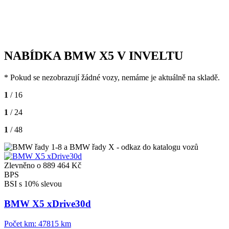
NABÍDKA BMW X5 V INVELTU
* Pokud se nezobrazují žádné vozy, nemáme je aktuálně na skladě.
1
/ 16
1
/ 24
1
/ 48
Zlevněno o 889 464 Kč
BPS
BSI s 10% slevou
BMW X5 xDrive30d
Počet km:
47815 km