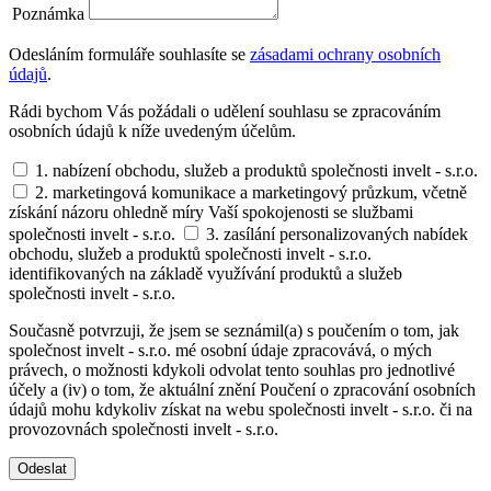
Poznámka
Odesláním formuláře souhlasíte se
zásadami ochrany osobních
údajů
.
Rádi bychom Vás požádali o udělení souhlasu se zpracováním
osobních údajů k níže uvedeným účelům.
1. nabízení obchodu, služeb a produktů společnosti invelt - s.r.o.
2. marketingová komunikace a marketingový průzkum, včetně
získání názoru ohledně míry Vaší spokojenosti se službami
společnosti invelt - s.r.o.
3. zasílání personalizovaných nabídek
obchodu, služeb a produktů společnosti invelt - s.r.o.
identifikovaných na základě využívání produktů a služeb
společnosti invelt - s.r.o.
Současně potvrzuji, že jsem se seznámil(a) s poučením o tom, jak
společnost invelt - s.r.o. mé osobní údaje zpracovává, o mých
právech, o možnosti kdykoli odvolat tento souhlas pro jednotlivé
účely a (iv) o tom, že aktuální znění Poučení o zpracování osobních
údajů mohu kdykoliv získat na webu společnosti invelt - s.r.o. či na
provozovnách společnosti invelt - s.r.o.
Odeslat