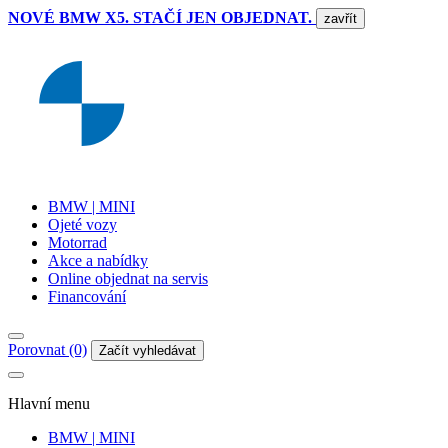
NOVÉ BMW X5. STAČÍ JEN OBJEDNAT.
zavřít
BMW | MINI
Ojeté vozy
Motorrad
Akce a nabídky
Online objednat na servis
Financování
Porovnat (0)
Začít vyhledávat
Hlavní menu
BMW | MINI