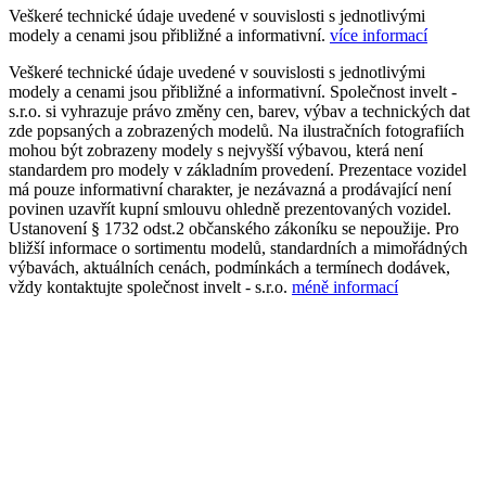
Veškeré technické údaje uvedené v souvislosti s jednotlivými
modely a cenami jsou přibližné a informativní.
více informací
Veškeré technické údaje uvedené v souvislosti s jednotlivými
modely a cenami jsou přibližné a informativní. Společnost invelt -
s.r.o. si vyhrazuje právo změny cen, barev, výbav a technických dat
zde popsaných a zobrazených modelů. Na ilustračních fotografiích
mohou být zobrazeny modely s nejvyšší výbavou, která není
standardem pro modely v základním provedení. Prezentace vozidel
má pouze informativní charakter, je nezávazná a prodávající není
povinen uzavřít kupní smlouvu ohledně prezentovaných vozidel.
Ustanovení § 1732 odst.2 občanského zákoníku se nepoužije. Pro
bližší informace o sortimentu modelů, standardních a mimořádných
výbavách, aktuálních cenách, podmínkách a termínech dodávek,
vždy kontaktujte společnost invelt - s.r.o.
méně informací