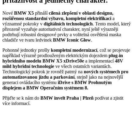
přitažlivost a jedinečný charakter.
Nové
BMW X5
přináší
cílená zlepšení v oblasti designu,
rozšířenou standardní výbavu, kompletní elektrifikaci
a
významné pokroky v
digitálních technologiích
. Tento model, který
přirozeně vyzařuje autoritativní charakter, nyní ještě výrazněji
podtrhují robustní designové prvky a volitelná osvětlená maska
chladiče ve tvaru ledvinek
BMW Iconic Glow
.
Pohonné jednotky prošly
kompletní modernizací
, což se projevuje
například výrazně prodlouženým elektrickým dojezdem
plug-in
hybridního modelu BMW X5 xDrive50e
a implementací
48V
mild hybridní technologie
ve všech ostatních variantách.
Technologický pokrok je rovněž patrný na
nových systémech pro
automatizovanou jízdu a parkování
, stejně jako na nejnovější
generaci ovládacího systému
iDrive s BMW Prohnutým
displejem a BMW Operačním systémem 8.
Přijďte se k nám do
BMW invelt Praha | Plzeň
podívat a zjistit
více informací.