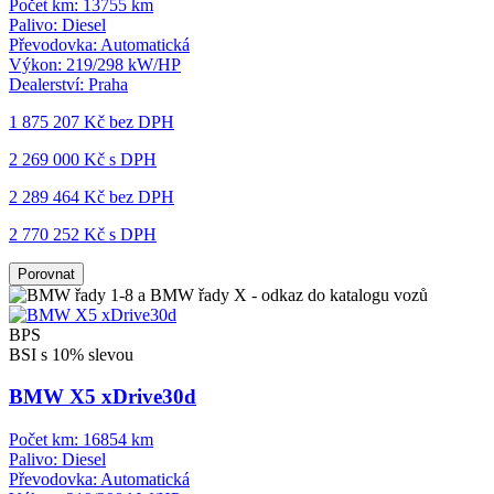
Počet km:
13755 km
Palivo:
Diesel
Převodovka:
Automatická
Výkon:
219/298 kW/HP
Dealerství:
Praha
1 875 207 Kč
bez DPH
2 269 000 Kč s DPH
2 289 464 Kč
bez DPH
2 770 252 Kč s DPH
Porovnat
BPS
BSI s 10% slevou
BMW X5 xDrive30d
Počet km:
16854 km
Palivo:
Diesel
Převodovka:
Automatická