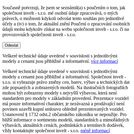
Současně potvrzuji, že jsem se seznámil(a) s poučením o tom, jak
společnost invelt - s.r.o. mé osobní údaje zpracovává, o mých
právech, o možnosti kdykoli odvolat tento souhlas pro jednotlivé
účely a (iv) o tom, že aktuální znění Poučení o zpracování osobních
údajů mohu kdykoliv získat na webu společnosti invelt - s.r.o. či na
provozovnách společnosti invelt - s.r.o.
Odeslat
Veškeré technické údaje uvedené v souvislosti s jednotlivými
modely a cenami jsou přibližné a informativní.
více informací
Veškeré technické údaje uvedené v souvislosti s jednotlivými
modely a cenami jsou přibližné a informativní. Společnost invelt -
s.r.o. si vyhrazuje právo změny cen, barev, výbav a technických dat
zde popsaných a zobrazených modelů. Na ilustračních fotografiích
mohou být zobrazeny modely s nejvyšší výbavou, která není
standardem pro modely v základním provedení. Prezentace vozidel
má pouze informativní charakter, je nezávazná a prodávající není
povinen uzavřít kupní smlouvu ohledně prezentovaných vozidel.
Ustanovení § 1732 odst.2 občanského zákoníku se nepoužije. Pro
bližší informace o sortimentu modelů, standardních a mimořádných
výbavách, aktuálních cenách, podmínkách a termínech dodávek,
vždy kontaktujte společnost invelt - s.r.o.
méně informací