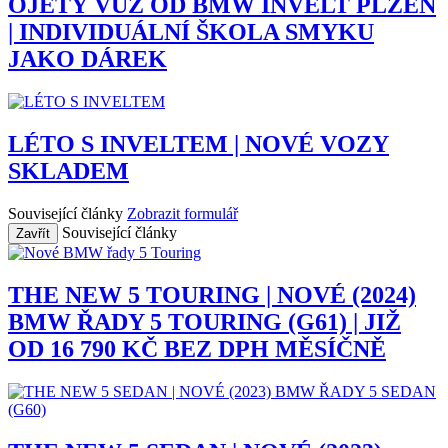
OJETÝ VŮZ OD BMW INVELT PLZEŇ
| INDIVIDUÁLNÍ ŠKOLA SMYKU
JAKO DÁREK
LÉTO S INVELTEM | NOVÉ VOZY
SKLADEM
Související články
Zobrazit formulář
Související články
Zavřít
THE NEW 5 TOURING | NOVÉ (2024)
BMW ŘADY 5 TOURING (G61) | JIŽ
OD 16 790 KČ BEZ DPH MĚSÍČNĚ