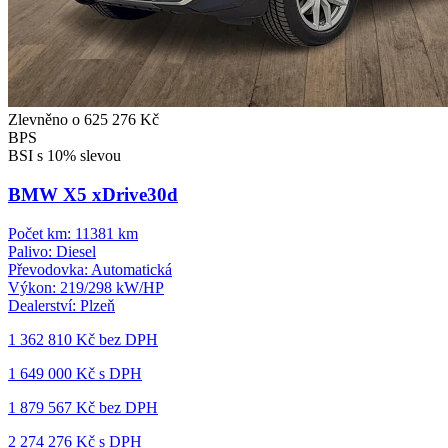
Zlevněno o 625 276 Kč
BPS
BSI s 10% slevou
BMW X5 xDrive30d
Počet km:
11381 km
Palivo:
Diesel
Převodovka:
Automatická
Výkon:
219/298 kW/HP
Dealerství:
Plzeň
1 362 810 Kč
bez DPH
1 649 000 Kč s DPH
1 879 567 Kč
bez DPH
2 274 276 Kč s DPH