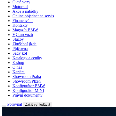
Ojeté vozy
Motorrad
Akce a nabídky
Online objednat na servis
Financování
Kontakty
Magazín BMW
Výkup vozů
Služby
Zkušební jízda
Půjčovna
Sady kol
Katalogy a ceníky
E-shop
O nás
Kariéra
Showroom Praha
Showroom Plzeň
Konfigurátor BMW
Konfigurátor MINI
Právní dokumenty
Porovnat
Začít vyhledávat