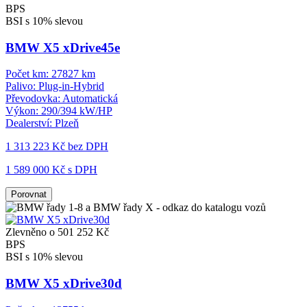
BPS
BSI s 10% slevou
BMW X5 xDrive45e
Počet km:
27827 km
Palivo:
Plug-in-Hybrid
Převodovka:
Automatická
Výkon:
290/394 kW/HP
Dealerství:
Plzeň
1 313 223 Kč
bez DPH
1 589 000 Kč s DPH
Porovnat
Zlevněno o 501 252 Kč
BPS
BSI s 10% slevou
BMW X5 xDrive30d