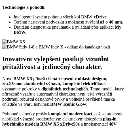
Technologie a pohodlí
:
Inteligentní systém pohonu všech kol BMW
xDrive
.
Terénní nastavení podvozku s možností zvýšení
až o 40 mm.
Digitální diagnostika pneumatik a ovládání přes aplikaci
My
BMW.
Inovativní vylepšení posilují vizuální
přitažlivost a jedinečný charakter.
Nové
BMW X5
přináší
cílená zlepšení v oblasti designu,
rozšířenou standardní výbavu, kompletní elektrifikaci
a
významné pokroky v
digitálních technologiích
. Tento model, který
přirozeně vyzařuje autoritativní charakter, nyní ještě výrazněji
podtrhují robustní designové prvky a volitelná osvětlená maska
chladiče ve tvaru ledvinek
BMW Iconic Glow
.
Pohonné jednotky prošly
kompletní modernizací
, což se projevuje
například výrazně prodlouženým elektrickým dojezdem
plug-in
hybridního modelu BMW X5 xDrive50e
a implementací
48V