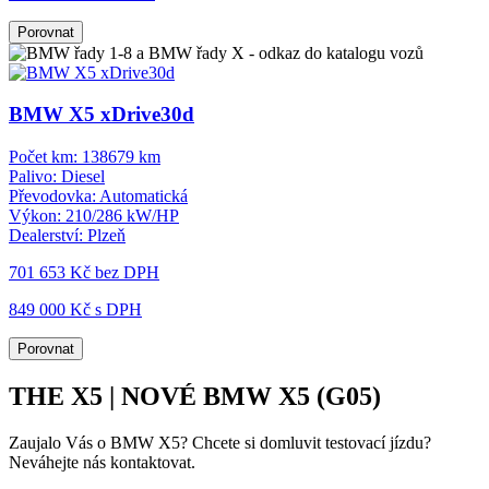
Porovnat
BMW X5 xDrive30d
Počet km:
138679 km
Palivo:
Diesel
Převodovka:
Automatická
Výkon:
210/286 kW/HP
Dealerství:
Plzeň
701 653 Kč
bez DPH
849 000 Kč s DPH
Porovnat
THE X5 | NOVÉ BMW X5 (G05)
Zaujalo Vás o BMW X5? Chcete si domluvit testovací jízdu?
Neváhejte nás kontaktovat.