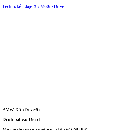
Technické údaje X5 M60i xDrive
BMW X5 xDrive30d
Druh paliva:
Diesel
Maximální výkon motoru:
219 kW (298 PS)