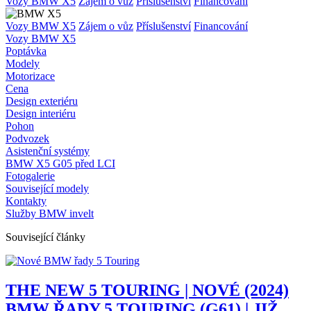
Vozy BMW X5
Zájem o vůz
Příslušenství
Financování
Vozy BMW X5
Zájem o vůz
Příslušenství
Financování
Vozy BMW X5
Poptávka
Modely
Motorizace
Cena
Design exteriéru
Design interiéru
Pohon
Podvozek
Asistenční systémy
BMW X5 G05 před LCI
Fotogalerie
Související modely
Kontakty
Služby BMW invelt
Související články
THE NEW 5 TOURING | NOVÉ (2024)
BMW ŘADY 5 TOURING (G61) | JIŽ