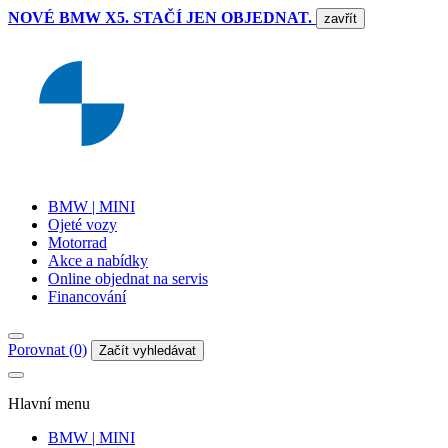
NOVÉ BMW X5. STAČÍ JEN OBJEDNAT.
zavřít
BMW | MINI
Ojeté vozy
Motorrad
Akce a nabídky
Online objednat na servis
Financování
Porovnat (0)
Začít vyhledávat
Hlavní menu
BMW | MINI