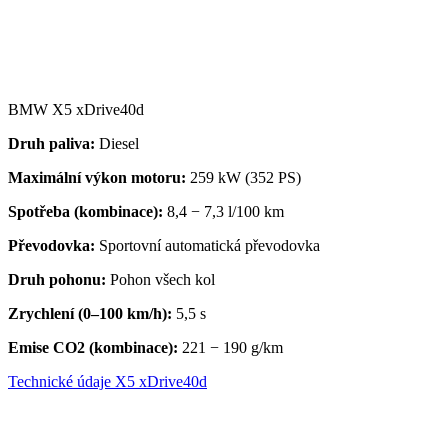
BMW X5 xDrive40d
Druh paliva:
Diesel
Maximální výkon motoru:
259 kW (352 PS)
Spotřeba (kombinace):
8,4 − 7,3 l/100 km
Převodovka
:
Sportovní automatická převodovka
Druh pohonu:
Pohon všech kol
Zrychlení (0–100 km/h):
5,5 s
Emise CO2 (kombinace):
221 − 190 g/km
Technické údaje X5 xDrive40d