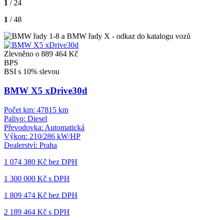
1
/ 24
1
/ 48
Zlevněno o 889 464 Kč
BPS
BSI s 10% slevou
BMW X5 xDrive30d
Počet km:
47815 km
Palivo:
Diesel
Převodovka:
Automatická
Výkon:
210/286 kW/HP
Dealerství:
Praha
1 074 380 Kč
bez DPH
1 300 000 Kč s DPH
1 809 474 Kč
bez DPH
2 189 464 Kč s DPH