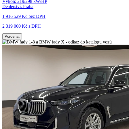
Výkon:
219/298 kW/HP
Dealerství:
Praha
1 916 529 Kč
bez DPH
2 319 000 Kč s DPH
Porovnat