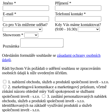
Jméno
*
Příjmení
*
E-mail
*
Telefonní kontakt
*
Co pro Vás můžeme udělat?
Kdy Vás máme kontaktovat?
(9:00 - 16:30)
Showroom
*
Poznámka
Odesláním formuláře souhlasíte se
zásadami ochrany osobních
údajů
.
Rádi bychom Vás požádali o udělení souhlasu se zpracováním
osobních údajů k níže uvedeným účelům.
1. nabízení obchodu, služeb a produktů společnosti invelt - s.r.o.
2. marketingová komunikace a marketingový průzkum, včetně
získání názoru ohledně míry Vaší spokojenosti se službami
společnosti invelt - s.r.o.
3. zasílání personalizovaných nabídek
obchodu, služeb a produktů společnosti invelt - s.r.o.
identifikovaných na základě využívání produktů a služeb
společnosti invelt - s.r.o.