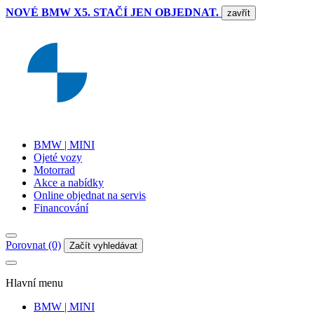
NOVÉ BMW X5. STAČÍ JEN OBJEDNAT.
zavřít
BMW | MINI
Ojeté vozy
Motorrad
Akce a nabídky
Online objednat na servis
Financování
Porovnat (0)
Začít vyhledávat
Hlavní menu
BMW | MINI