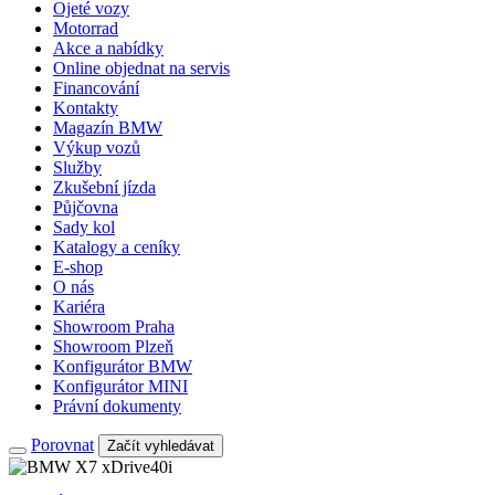
Ojeté vozy
Motorrad
Akce a nabídky
Online objednat na servis
Financování
Kontakty
Magazín BMW
Výkup vozů
Služby
Zkušební jízda
Půjčovna
Sady kol
Katalogy a ceníky
E-shop
O nás
Kariéra
Showroom Praha
Showroom Plzeň
Konfigurátor BMW
Konfigurátor MINI
Právní dokumenty
Porovnat
Začít vyhledávat