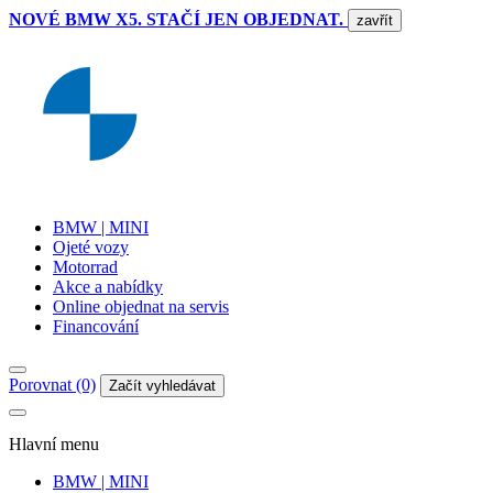
NOVÉ BMW X5. STAČÍ JEN OBJEDNAT.
zavřít
BMW | MINI
Ojeté vozy
Motorrad
Akce a nabídky
Online objednat na servis
Financování
Porovnat (0)
Začít vyhledávat
Hlavní menu
BMW | MINI