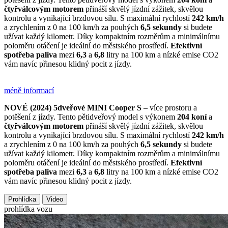
čtyřválcovým motorem
přináší skvělý jízdní zážitek, skvělou
kontrolu a vynikající brzdovou sílu. S maximální rychlostí
242 km/h
a zrychlením z 0 na 100 km/h za pouhých
6,5 sekundy
si budete
užívat každý kilometr. Díky kompaktním rozměrům a minimálnímu
poloměru otáčení je ideální do městského prostředí.
Efektivní
spotřeba paliva
mezi
6,3
a
6,8
litry na 100 km a nízké emise CO2
vám navíc přinesou klidný pocit z jízdy.
méně informací
NOVÉ (2024) 5dveřové MINI Cooper S
– více prostoru a
potěšení z jízdy. Tento pětidveřový model s výkonem
204 koní
a
čtyřválcovým motorem
přináší skvělý jízdní zážitek, skvělou
kontrolu a vynikající brzdovou sílu. S maximální rychlostí
242 km/h
a zrychlením z 0 na 100 km/h za pouhých
6,5 sekundy
si budete
užívat každý kilometr. Díky kompaktním rozměrům a minimálnímu
poloměru otáčení je ideální do městského prostředí.
Efektivní
spotřeba paliva
mezi
6,3
a
6,8
litry na 100 km a nízké emise CO2
vám navíc přinesou klidný pocit z jízdy.
Prohlídka
Video
prohlídka vozu