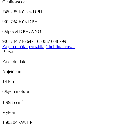
Ceníková cena
745 235 Kč
bez DPH
901 734 Kč s DPH
Odpočet DPH: ANO
901 734
736 647
165 087
608 799
Zájem o nákup vozidla
Chci financovat
Barva
Základní lak
Najeté km
14 km
Objem motoru
3
1 998 ccm
Výkon
150/204 kW/HP