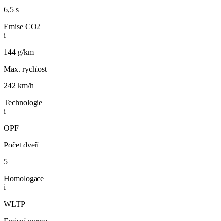
6,5 s
Emise CO2
i
144 g/km
Max. rychlost
242 km/h
Technologie
i
OPF
Počet dveří
5
Homologace
i
WLTP
Emisní norma