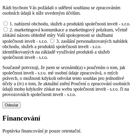
Rádi bychom Vás požádali o udělení souhlasu se zpracováním
osobních údajů k níže uvedeným účelům.
1. nabízení obchodu, služeb a produktů společnosti invelt - s.r.o.
2. marketingová komunikace a marketingový průzkum, včetně
získání názoru ohledně míry Vaší spokojenosti se službami
společnosti invelt - s.r.o.
3. zasílání personalizovaných nabídek
obchodu, služeb a produktů společnosti invelt - s.r.o.
identifikovaných na základě využívání produktů a služeb
společnosti invelt - s.r.o.
Současně potvrzuji, že jsem se seznámil(a) s poučením o tom, jak
společnost invelt - s.r.o. mé osobní údaje zpracovává, o mých
právech, o možnosti kdykoli odvolat tento souhlas pro jednotlivé
účely a (iv) o tom, že aktuální znění Poučení o zpracování osobních
údajů mohu kdykoliv získat na webu společnosti invelt - s.r.o. či na
provozovnách společnosti invelt - s.r.o.
Odeslat
Financování
Poptávka financování je pouze orientační.