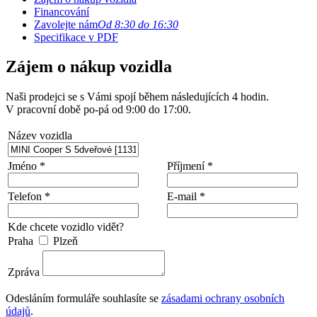
Financování
Zavolejte nám
Od 8:30 do 16:30
Specifikace v PDF
Zájem o nákup vozidla
Naši prodejci se s Vámi spojí během následujících 4 hodin.
V pracovní době po-pá od 9:00 do 17:00.
Název vozidla
Jméno *
Příjmení *
Telefon *
E-mail *
Kde chcete vozidlo vidět?
Praha
Plzeň
Zpráva
Odesláním formuláře souhlasíte se
zásadami ochrany osobních
údajů
.