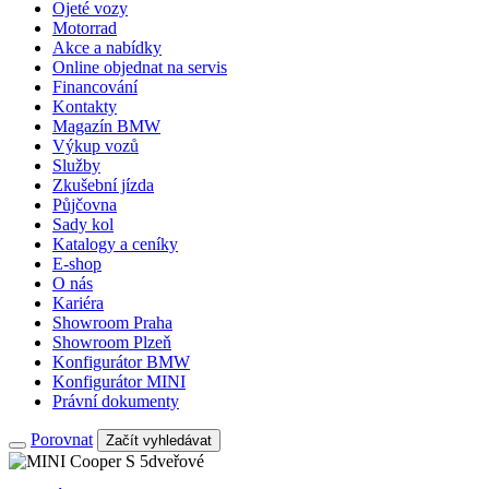
Ojeté vozy
Motorrad
Akce a nabídky
Online objednat na servis
Financování
Kontakty
Magazín BMW
Výkup vozů
Služby
Zkušební jízda
Půjčovna
Sady kol
Katalogy a ceníky
E-shop
O nás
Kariéra
Showroom Praha
Showroom Plzeň
Konfigurátor BMW
Konfigurátor MINI
Právní dokumenty
Porovnat
Začít vyhledávat