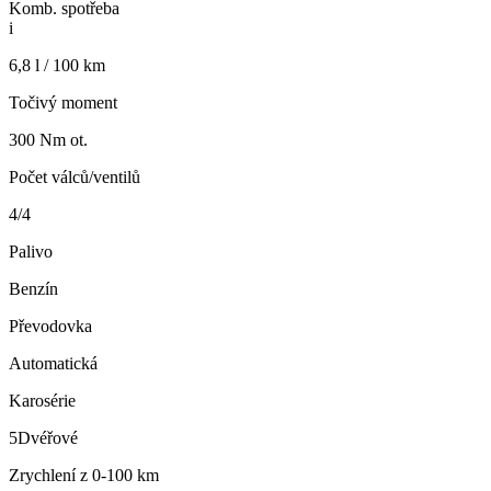
Komb. spotřeba
i
6,8 l / 100 km
Točivý moment
300 Nm ot.
Počet válců/ventilů
4/4
Palivo
Benzín
Převodovka
Automatická
Karosérie
5Dvéřové
Zrychlení z 0-100 km