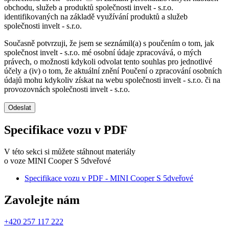
obchodu, služeb a produktů společnosti invelt - s.r.o.
identifikovaných na základě využívání produktů a služeb
společnosti invelt - s.r.o.
Současně potvrzuji, že jsem se seznámil(a) s poučením o tom, jak
společnost invelt - s.r.o. mé osobní údaje zpracovává, o mých
právech, o možnosti kdykoli odvolat tento souhlas pro jednotlivé
účely a (iv) o tom, že aktuální znění Poučení o zpracování osobních
údajů mohu kdykoliv získat na webu společnosti invelt - s.r.o. či na
provozovnách společnosti invelt - s.r.o.
Odeslat
Specifikace vozu v PDF
V této sekci si můžete stáhnout materiály
o voze MINI Cooper S 5dveřové
Specifikace vozu v PDF - MINI Cooper S 5dveřové
Zavolejte nám
+420 257 117 222