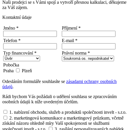
Naši prodejci se s Vámi spojí a vytvoří přesnou kalkulaci, děkujeme
za Váš zájem.
Kontaktní údaje
Jméno *
Příjmení *
Telefon *
E-mail *
Typ financování *
Právní norma *
Pobočka
Praha
Plzeň
Odesláním formuláře souhlasíte se
zásadami ochrany osobních
údajů
.
Rádi bychom Vás požádali o udělení souhlasu se zpracováním
osobních údajů k níže uvedeným účelům.
1. nabízení obchodu, služeb a produktů společnosti invelt - s.r.o.
2. marketingová komunikace a marketingový průzkum, včetně
získání názoru ohledně míry Vaší spokojenosti se službami
společnosti invelt - s.r.o.
3. zasílání personalizovaných nabídek