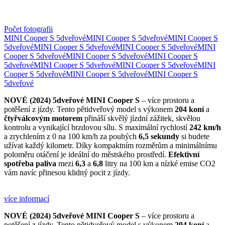
Počet fotografii
MINI Cooper S 5dveřové
MINI Cooper S 5dveřové
MINI Cooper S
5dveřové
MINI Cooper S 5dveřové
MINI Cooper S 5dveřové
MINI
Cooper S 5dveřové
MINI Cooper S 5dveřové
MINI Cooper S
5dveřové
MINI Cooper S 5dveřové
MINI Cooper S 5dveřové
MINI
Cooper S 5dveřové
MINI Cooper S 5dveřové
MINI Cooper S
5dveřové
NOVÉ (2024) 5dveřové MINI Cooper S
– více prostoru a
potěšení z jízdy. Tento pětidveřový model s výkonem
204 koní
a
čtyřválcovým motorem
přináší skvělý jízdní zážitek, skvělou
kontrolu a vynikající brzdovou sílu. S maximální rychlostí
242 km/h
a zrychlením z 0 na 100 km/h za pouhých
6,5 sekundy
si budete
užívat každý kilometr. Díky kompaktním rozměrům a minimálnímu
poloměru otáčení je ideální do městského prostředí.
Efektivní
spotřeba paliva
mezi
6,3
a
6,8
litry na 100 km a nízké emise CO2
vám navíc přinesou klidný pocit z jízdy.
více informací
NOVÉ (2024) 5dveřové MINI Cooper S
– více prostoru a
potěšení z jízdy. Tento pětidveřový model s výkonem
204 koní
a