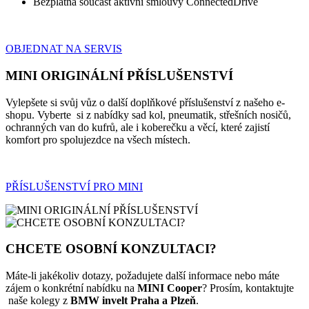
Bezplatná součást aktivní smlouvy ConnectedDrive
OBJEDNAT NA SERVIS
MINI ORIGINÁLNÍ PŘÍSLUŠENSTVÍ
Vylepšete si svůj vůz o další doplňkové příslušenství z našeho e-
shopu. Vyberte si z nabídky sad kol, pneumatik, střešních nosičů,
ochranných van do kufrů, ale i koberečku a věcí, které zajistí
komfort pro spolujezdce na všech místech.
PŘÍSLUŠENSTVÍ PRO MINI
CHCETE OSOBNÍ KONZULTACI?
Máte-li jakékoliv dotazy, požadujete další informace nebo máte
zájem o konkrétní nabídku na
MINI Cooper
? Prosím, kontaktujte
naše kolegy z
BMW invelt Praha a Plze
ň
.