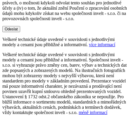
právech, o možnosti kdykoli odvolat tento souhlas pro jednotlivé
účely a (iv) o tom, že aktuální znění Poučení o zpracování osobních
údajů mohu kdykoliv získat na webu společnosti invelt - s.r.o. či na
provozovnách společnosti invelt - s.r.o.
Odeslat
Veškeré technické údaje uvedené v souvislosti s jednotlivými
modely a cenami jsou přibližné a informativní.
více informací
Veškeré technické údaje uvedené v souvislosti s jednotlivými
modely a cenami jsou přibližné a informativní. Společnost invelt -
s.r.o. si vyhrazuje právo změny cen, barev, výbav a technických dat
zde popsaných a zobrazených modelů. Na ilustračních fotografiích
mohou být zobrazeny modely s nejvyšší výbavou, která není
standardem pro modely v základním provedení. Prezentace vozidel
má pouze informativní charakter, je nezávazná a prodávající není
povinen uzavřít kupní smlouvu ohledně prezentovaných vozidel.
Ustanovení § 1732 odst.2 občanského zákoníku se nepoužije. Pro
bližší informace o sortimentu modelů, standardních a mimořádných
výbavách, aktuálních cenách, podmínkách a termínech dodávek,
vždy kontaktujte společnost invelt - s.r.o.
méně informací