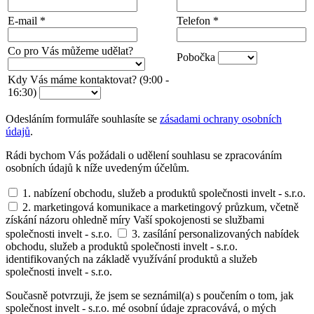
E-mail
*
Telefon
*
Co pro Vás můžeme udělat?
Pobočka
Kdy Vás máme kontaktovat? (9:00 -
16:30)
Odesláním formuláře souhlasíte se
zásadami ochrany osobních
údajů
.
Rádi bychom Vás požádali o udělení souhlasu se zpracováním
osobních údajů k níže uvedeným účelům.
1. nabízení obchodu, služeb a produktů společnosti invelt - s.r.o.
2. marketingová komunikace a marketingový průzkum, včetně
získání názoru ohledně míry Vaší spokojenosti se službami
společnosti invelt - s.r.o.
3. zasílání personalizovaných nabídek
obchodu, služeb a produktů společnosti invelt - s.r.o.
identifikovaných na základě využívání produktů a služeb
společnosti invelt - s.r.o.
Současně potvrzuji, že jsem se seznámil(a) s poučením o tom, jak
společnost invelt - s.r.o. mé osobní údaje zpracovává, o mých