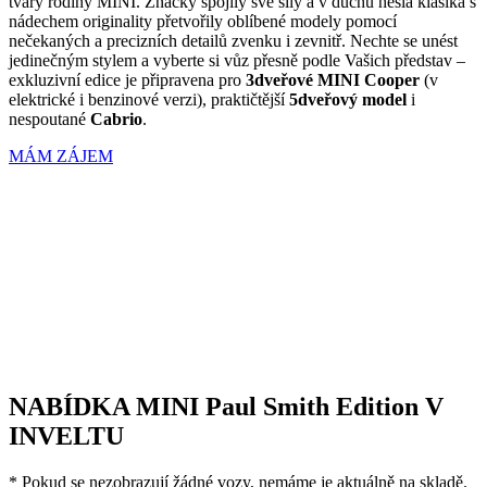
tvary rodiny MINI. Značky spojily své síly a v duchu hesla klasika s
nádechem originality přetvořily oblíbené modely pomocí
nečekaných a precizních detailů zvenku i zevnitř. Nechte se unést
jedinečným stylem a vyberte si vůz přesně podle Vašich představ –
exkluzivní edice je připravena pro
3dveřové MINI Cooper
(v
elektrické i benzinové verzi), praktičtější
5dveřový model
i
nespoutané
Cabrio
.
MÁM ZÁJEM
NABÍDKA
MINI Paul Smith Edition
V
INVELTU
* Pokud se nezobrazují žádné vozy, nemáme je aktuálně na skladě.