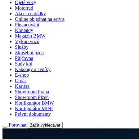
Ojeté vozy
Motorrad
Akce a nabídky
Online objednat na servis
Financování
Kontakty
Magazín BMW
Výkup vozů
Služby
Zkušební jízda
Půjčovna
Sady kol
Katalogy a ceníky
E-shop
O nás
Kariéra
Showroom Praha
Showroom Plzeň
Konfigurátor BMW
Konfigurátor MINI
Právní dokumenty
Porovnat
Začít vyhledávat