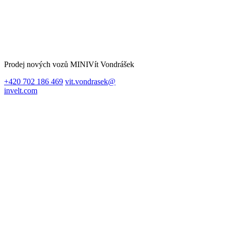
Prodej nových vozů MINI
Vít Vondrášek
+420 702 186 469
vit.vondrasek@
invelt.com