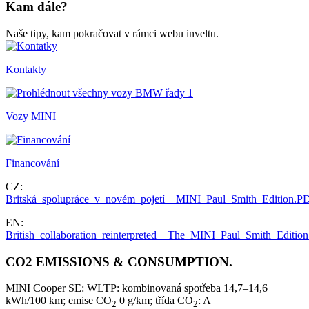
Kam dále?
Naše tipy, kam pokračovat v rámci webu inveltu.
Kontakty
Vozy MINI
Financování
CZ:
Britská_spolupráce_v_novém_pojetí__MINI_Paul_Smith_Edition.P
EN:
British_collaboration_reinterpreted__The_MINI_Paul_Smith_Editio
CO2 EMISSIONS & CONSUMPTION.
MINI Cooper SE: WLTP: kombinovaná spotřeba 14,7–14,6
kWh/100 km; emise CO
0 g/km; třída CO
: A
2
2