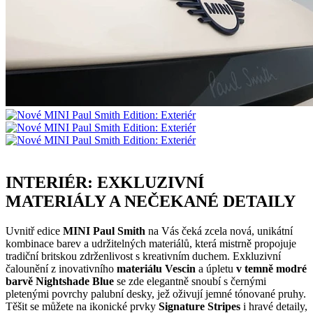
INTERIÉR: EXKLUZIVNÍ
MATERIÁLY A NEČEKANÉ DETAILY
Uvnitř edice
MINI Paul Smith
na Vás čeká zcela nová, unikátní
kombinace barev a udržitelných materiálů, která mistrně propojuje
tradiční britskou zdrženlivost s kreativním duchem. Exkluzivní
čalounění z inovativního
materiálu Vescin
a úpletu
v temně modré
barvě Nightshade Blue
se zde elegantně snoubí s černými
pletenými povrchy palubní desky, jež oživují jemné tónované pruhy.
Těšit se můžete na ikonické prvky
Signature Stripes
i hravé detaily,