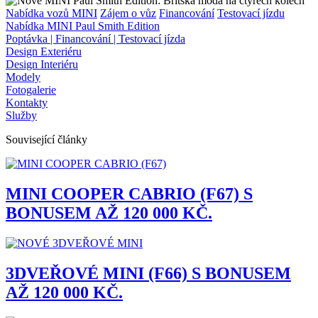
Nabídka vozů MINI
Zájem o vůz
Financování
Testovací jízdu
Nabídka MINI Paul Smith Edition
Poptávka | Financování | Testovací jízda
Design Exteriéru
Design Interiéru
Modely
Fotogalerie
Kontakty
Služby
Související články
MINI COOPER CABRIO (F67) S
BONUSEM AŽ 120 000 KČ.
3DVEŘOVÉ MINI (F66) S BONUSEM
AŽ 120 000 KČ.