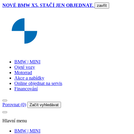
NOVÉ BMW X5. STAČÍ JEN OBJEDNAT.
zavřít
BMW | MINI
Ojeté vozy
Motorrad
Akce a nabídky
Online objednat na servis
Financování
Porovnat (0)
Začít vyhledávat
Hlavní menu
BMW | MINI