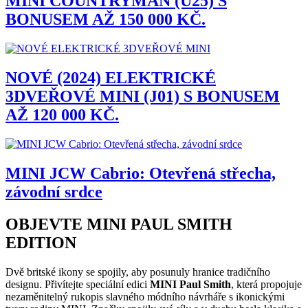
MINI COUNTRYMAN (U25) S
BONUSEM AŽ 150 000 KČ.
NOVÉ (2024) ELEKTRICKÉ
3DVEŘOVÉ MINI (J01) S BONUSEM
AŽ 120 000 KČ.
MINI JCW Cabrio: Otevřená střecha,
závodní srdce
OBJEVTE MINI PAUL SMITH
EDITION
Dvě britské ikony se spojily, aby posunuly hranice tradičního
designu. Přivítejte speciální edici
MINI Paul Smith
, která propojuje
nezaměnitelný rukopis slavného módního návrháře s ikonickými