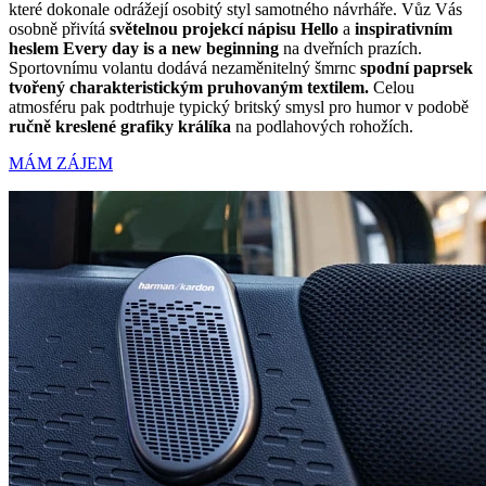
které dokonale odrážejí osobitý styl samotného návrháře. Vůz Vás
osobně přivítá
světelnou projekcí nápisu Hello
a
inspirativním
heslem Every day is a new beginning
na dveřních prazích.
Sportovnímu volantu dodává nezaměnitelný šmrnc
spodní paprsek
tvořený charakteristickým pruhovaným textilem.
Celou
atmosféru pak podtrhuje typický britský smysl pro humor v podobě
ručně kreslené grafiky králíka
na podlahových rohožích.
MÁM ZÁJEM