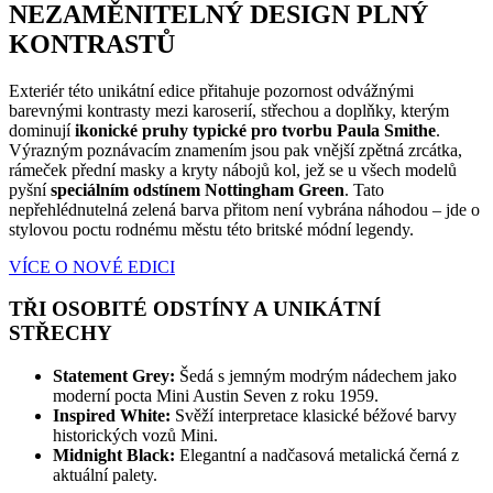
NEZAMĚNITELNÝ DESIGN PLNÝ
KONTRASTŮ
Exteriér této unikátní edice přitahuje pozornost odvážnými
barevnými kontrasty mezi karoserií, střechou a doplňky, kterým
dominují
ikonické pruhy typické pro tvorbu Paula Smithe
.
Výrazným poznávacím znamením jsou pak vnější zpětná zrcátka,
rámeček přední masky a kryty nábojů kol, jež se u všech modelů
pyšní
speciálním odstínem Nottingham Green
. Tato
nepřehlédnutelná zelená barva přitom není vybrána náhodou – jde o
stylovou poctu rodnému městu této britské módní legendy.
VÍCE O NOVÉ EDICI
TŘI OSOBITÉ ODSTÍNY A UNIKÁTNÍ
STŘECHY
Statement Grey:
Šedá s jemným modrým nádechem jako
moderní pocta Mini Austin Seven z roku 1959.
Inspired White:
Svěží interpretace klasické béžové barvy
historických vozů Mini.
Midnight Black:
Elegantní a nadčasová metalická černá z
aktuální palety.